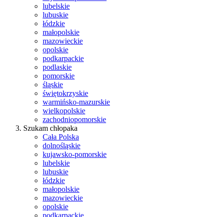
lubelskie
lubuskie
łódzkie
małopolskie
mazowieckie
opolskie
podkarpackie
podlaskie
pomorskie
śląskie
świętokrzyskie
warmińsko-mazurskie
wielkopolskie
zachodniopomorskie
Szukam chłopaka
Cała Polska
dolnośląskie
kujawsko-pomorskie
lubelskie
lubuskie
łódzkie
małopolskie
mazowieckie
opolskie
podkarpackie