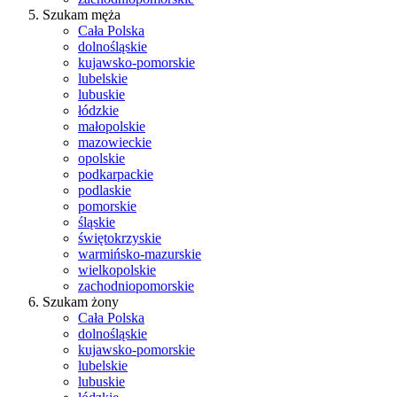
Szukam męża
Cała Polska
dolnośląskie
kujawsko-pomorskie
lubelskie
lubuskie
łódzkie
małopolskie
mazowieckie
opolskie
podkarpackie
podlaskie
pomorskie
śląskie
świętokrzyskie
warmińsko-mazurskie
wielkopolskie
zachodniopomorskie
Szukam żony
Cała Polska
dolnośląskie
kujawsko-pomorskie
lubelskie
lubuskie