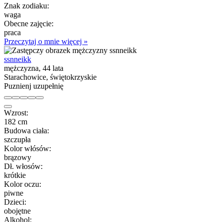
Znak zodiaku:
waga
Obecne zajęcie:
praca
Przeczytaj o mnie więcej »
ssnneikk
mężczyzna, 44 lata
Starachowice, świętokrzyskie
Puznienj uzupełnię
Wzrost:
182 cm
Budowa ciała:
szczupła
Kolor włósów:
brązowy
Dł. włosów:
krótkie
Kolor oczu:
piwne
Dzieci:
obojętne
Alkohol: