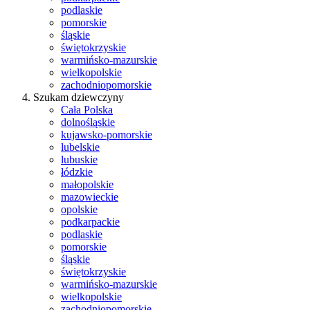
podlaskie
pomorskie
śląskie
świętokrzyskie
warmińsko-mazurskie
wielkopolskie
zachodniopomorskie
Szukam dziewczyny
Cała Polska
dolnośląskie
kujawsko-pomorskie
lubelskie
lubuskie
łódzkie
małopolskie
mazowieckie
opolskie
podkarpackie
podlaskie
pomorskie
śląskie
świętokrzyskie
warmińsko-mazurskie
wielkopolskie
zachodniopomorskie