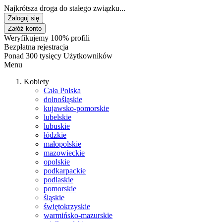
Najkrótsza droga do stałego związku...
Zaloguj się
Załóż konto
Weryfikujemy 100% profili
Bezpłatna rejestracja
Ponad 300 tysięcy Użytkowników
Menu
Kobiety
Cała Polska
dolnośląskie
kujawsko-pomorskie
lubelskie
lubuskie
łódzkie
małopolskie
mazowieckie
opolskie
podkarpackie
podlaskie
pomorskie
śląskie
świętokrzyskie
warmińsko-mazurskie