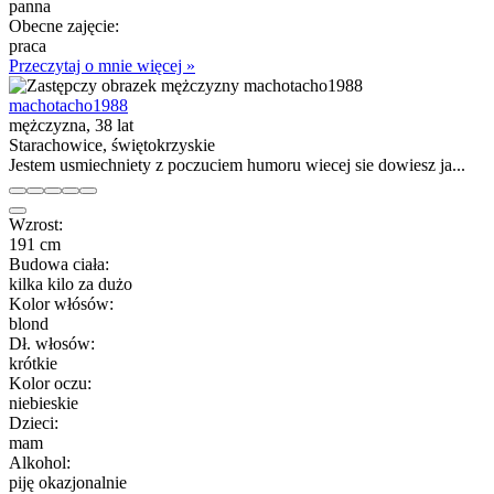
panna
Obecne zajęcie:
praca
Przeczytaj o mnie więcej »
machotacho1988
mężczyzna, 38 lat
Starachowice, świętokrzyskie
Jestem usmiechniety z poczuciem humoru wiecej sie dowiesz ja...
Wzrost:
191 cm
Budowa ciała:
kilka kilo za dużo
Kolor włósów:
blond
Dł. włosów:
krótkie
Kolor oczu:
niebieskie
Dzieci:
mam
Alkohol:
piję okazjonalnie