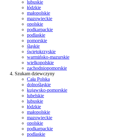
lubuskie
łódzkie
małopolskie
mazowieckie
opolskie
podkarpackie
podlaskie
pomorskie
śląskie
świętokrzyskie
warmińsko-mazurskie
wielkopolskie
zachodniopomorskie
Szukam dziewczyny
Cała Polska
dolnośląskie
kujawsko-pomorskie
lubelskie
lubuskie
łódzkie
małopolskie
mazowieckie
opolskie
podkarpackie
podlaskie