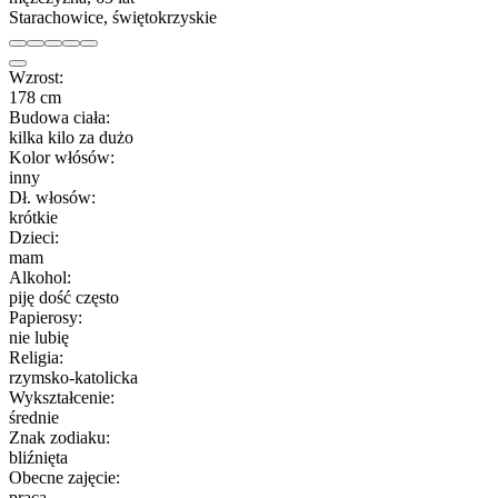
Starachowice, świętokrzyskie
Wzrost:
178 cm
Budowa ciała:
kilka kilo za dużo
Kolor włósów:
inny
Dł. włosów:
krótkie
Dzieci:
mam
Alkohol:
piję dość często
Papierosy:
nie lubię
Religia:
rzymsko-katolicka
Wykształcenie:
średnie
Znak zodiaku:
bliźnięta
Obecne zajęcie:
praca