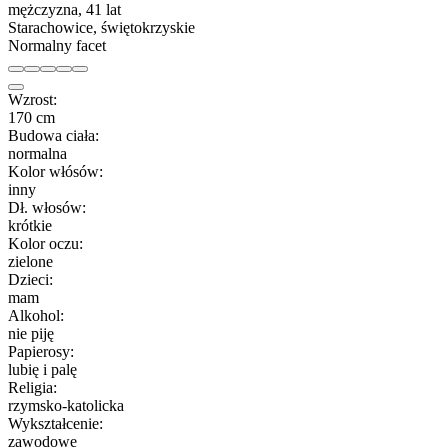
mężczyzna, 41 lat
Starachowice, świętokrzyskie
Normalny facet
Wzrost:
170 cm
Budowa ciała:
normalna
Kolor włósów:
inny
Dł. włosów:
krótkie
Kolor oczu:
zielone
Dzieci:
mam
Alkohol:
nie piję
Papierosy:
lubię i palę
Religia:
rzymsko-katolicka
Wykształcenie:
zawodowe