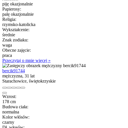
piję okazjonalnie
Papierosy:
palę okazjonalnie
Religia:
rzymsko-katolicka
Wykształcenie:
średnie
Znak zodiaku:
waga
Obecne zajęcie:
praca
Przeczytaj o mnie więcej »
bercik91744
mężczyzna, 31 lat
Starachowice, świętokrzyskie
Wzrost:
178 cm
Budowa ciała:
normalna
Kolor włósów:
czarny
Dł. włosów: