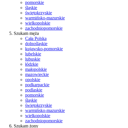
pomorskie
śląskie
świętokrzyskie
warmińsko-mazurskie
wielkopolskie
zachodniopomorskie
Szukam męża
Cała Polska
dolnośląskie
kujawsko-pomorskie
lubelskie
lubuskie
łódzkie
małopolskie
mazowieckie
opolskie
podkarpackie
podlaskie
pomorskie
śląskie
świętokrzyskie
warmińsko-mazurskie
wielkopolskie
zachodniopomorskie
Szukam żony