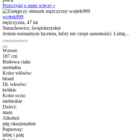
Przeczytaj o mnie więcej »
wojtek999
mężczyzna, 47 lat
Starachowice, świętokrzyskie
Jestem normalnym facetem, który nie cierpi samotności. Lubię...
Wzrost:
187 cm
Budowa ciała:
normalna
Kolor włósów:
blond
Dł. włosów:
krótkie
Kolor oczu:
niebieskie
Dzieci:
mam
Alkohol:
piję okazjonalnie
Papierosy:
lubię i palę