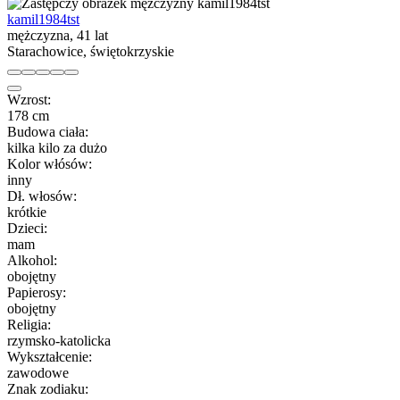
kamil1984tst
mężczyzna, 41 lat
Starachowice, świętokrzyskie
Wzrost:
178 cm
Budowa ciała:
kilka kilo za dużo
Kolor włósów:
inny
Dł. włosów:
krótkie
Dzieci:
mam
Alkohol:
obojętny
Papierosy:
obojętny
Religia:
rzymsko-katolicka
Wykształcenie:
zawodowe
Znak zodiaku: