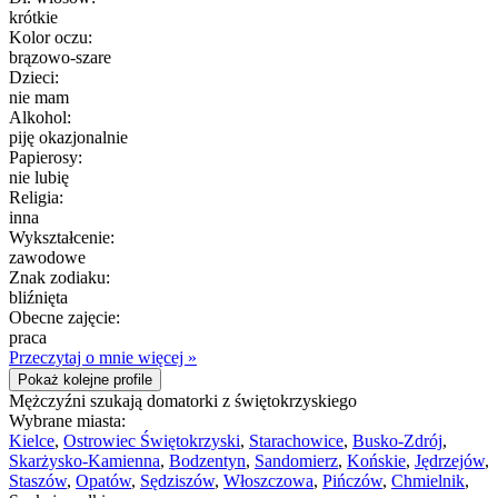
krótkie
Kolor oczu:
brązowo-szare
Dzieci:
nie mam
Alkohol:
piję okazjonalnie
Papierosy:
nie lubię
Religia:
inna
Wykształcenie:
zawodowe
Znak zodiaku:
bliźnięta
Obecne zajęcie:
praca
Przeczytaj o mnie więcej »
Pokaż kolejne profile
Mężczyźni szukają domatorki z świętokrzyskiego
Wybrane miasta:
Kielce
,
Ostrowiec Świętokrzyski
,
Starachowice
,
Busko-Zdrój
,
Skarżysko-Kamienna
,
Bodzentyn
,
Sandomierz
,
Końskie
,
Jędrzejów
,
Staszów
,
Opatów
,
Sędziszów
,
Włoszczowa
,
Pińczów
,
Chmielnik
,