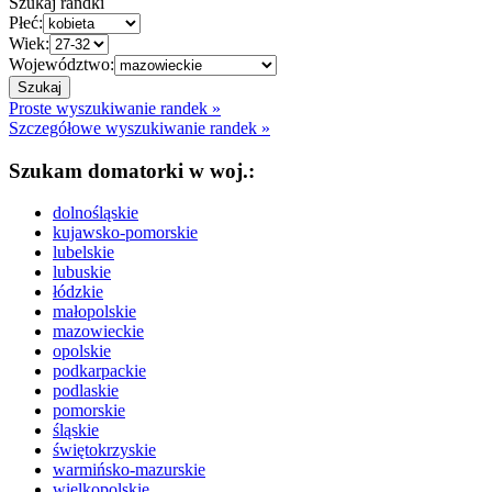
Szukaj randki
Płeć:
Wiek:
Województwo:
Proste wyszukiwanie randek »
Szczegółowe wyszukiwanie randek »
Szukam domatorki w woj.:
dolnośląskie
kujawsko-pomorskie
lubelskie
lubuskie
łódzkie
małopolskie
mazowieckie
opolskie
podkarpackie
podlaskie
pomorskie
śląskie
świętokrzyskie
warmińsko-mazurskie
wielkopolskie