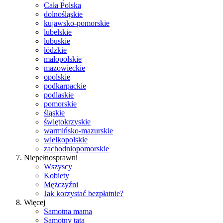
Cała Polska
dolnośląskie
kujawsko-pomorskie
lubelskie
lubuskie
łódzkie
małopolskie
mazowieckie
opolskie
podkarpackie
podlaskie
pomorskie
śląskie
świętokrzyskie
warmińsko-mazurskie
wielkopolskie
zachodniopomorskie
Niepełnosprawni
Wszyscy
Kobiety
Mężczyźni
Jak korzystać bezpłatnie?
Więcej
Samotna mama
Samotny tata