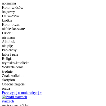
normalna
Kolor włósów:
brązowy
Dł. włosów:
krótkie
Kolor oczu:
niebiesko-szare
Dzieci:
nie mam
Alkohol:
nie piję
Papierosy:
lubię i palę
Religia:
rzymsko-katolicka
Wykształcenie:
średnie
Znak zodiaku:
skorpion
Obecne zajęcie:
praca
Przeczytaj o mnie więcej »
starzech
mężczyzna, 65 lat