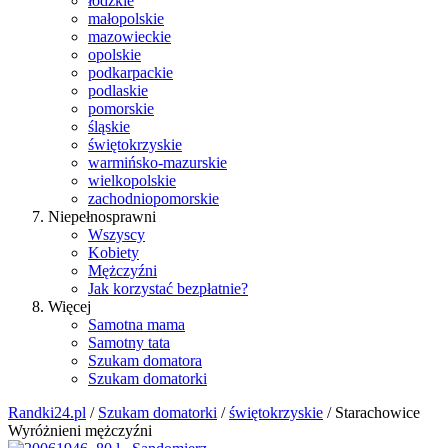
łódzkie
małopolskie
mazowieckie
opolskie
podkarpackie
podlaskie
pomorskie
śląskie
świętokrzyskie
warmińsko-mazurskie
wielkopolskie
zachodniopomorskie
Niepełnosprawni
Wszyscy
Kobiety
Mężczyźni
Jak korzystać bezpłatnie?
Więcej
Samotna mama
Samotny tata
Szukam domatora
Szukam domatorki
Randki24.pl
/
Szukam domatorki
/
świętokrzyskie
/ Starachowice
Wyróżnieni mężczyźni