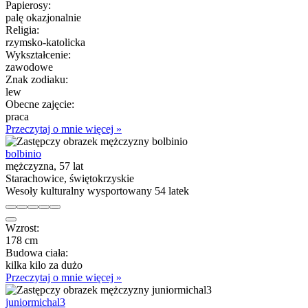
Papierosy:
palę okazjonalnie
Religia:
rzymsko-katolicka
Wykształcenie:
zawodowe
Znak zodiaku:
lew
Obecne zajęcie:
praca
Przeczytaj o mnie więcej »
bolbinio
mężczyzna, 57 lat
Starachowice, świętokrzyskie
Wesoły kulturalny wysportowany 54 latek
Wzrost:
178 cm
Budowa ciała:
kilka kilo za dużo
Przeczytaj o mnie więcej »
juniormichal3