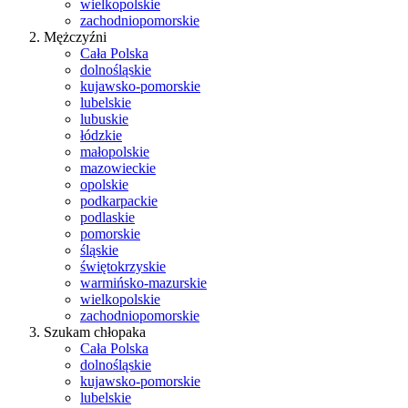
wielkopolskie
zachodniopomorskie
Mężczyźni
Cała Polska
dolnośląskie
kujawsko-pomorskie
lubelskie
lubuskie
łódzkie
małopolskie
mazowieckie
opolskie
podkarpackie
podlaskie
pomorskie
śląskie
świętokrzyskie
warmińsko-mazurskie
wielkopolskie
zachodniopomorskie
Szukam chłopaka
Cała Polska
dolnośląskie
kujawsko-pomorskie
lubelskie