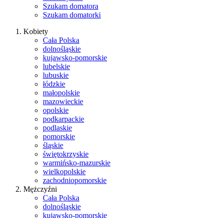
Szukam domatora
Szukam domatorki
Kobiety
Cała Polska
dolnośląskie
kujawsko-pomorskie
lubelskie
lubuskie
łódzkie
małopolskie
mazowieckie
opolskie
podkarpackie
podlaskie
pomorskie
śląskie
świętokrzyskie
warmińsko-mazurskie
wielkopolskie
zachodniopomorskie
Mężczyźni
Cała Polska
dolnośląskie
kujawsko-pomorskie