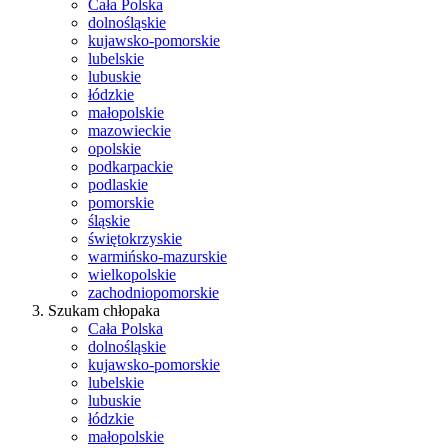
Cała Polska
dolnośląskie
kujawsko-pomorskie
lubelskie
lubuskie
łódzkie
małopolskie
mazowieckie
opolskie
podkarpackie
podlaskie
pomorskie
śląskie
świętokrzyskie
warmińsko-mazurskie
wielkopolskie
zachodniopomorskie
Szukam chłopaka
Cała Polska
dolnośląskie
kujawsko-pomorskie
lubelskie
lubuskie
łódzkie
małopolskie