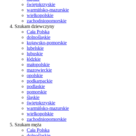
świętokrzyskie
warmińsko-mazurskie
wielkopolskie
zachodniopomorskie
Szukam dziewczyny
Cała Polska
dolnośląskie
kujawsko-pomorskie
lubelskie
lubuskie
łódzkie
małopolskie
mazowieckie
opolskie
podkarpackie
podlaskie
pomorskie
śląskie
świętokrzyskie
warmińsko-mazurskie
wielkopolskie
zachodniopomorskie
Szukam męża
Cała Polska
dolnośląskie