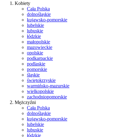
Kobiety
Cała Polska
dolnośląskie
kujawsko-pomorskie
lubelskie
lubuskie
łódzkie
małopolskie
mazowieckie
opolskie
podkarpackie
podlaskie
pomorskie
śląskie
świętokrzyskie
warmińsko-mazurskie
wielkopolskie
zachodniopomorskie
Mężczyźni
Cała Polska
dolnośląskie
kujawsko-pomorskie
lubelskie
lubuskie
łódzkie