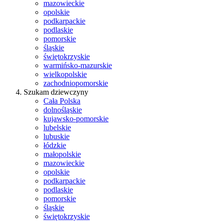
mazowieckie
opolskie
podkarpackie
podlaskie
pomorskie
śląskie
świętokrzyskie
warmińsko-mazurskie
wielkopolskie
zachodniopomorskie
Szukam dziewczyny
Cała Polska
dolnośląskie
kujawsko-pomorskie
lubelskie
lubuskie
łódzkie
małopolskie
mazowieckie
opolskie
podkarpackie
podlaskie
pomorskie
śląskie
świętokrzyskie