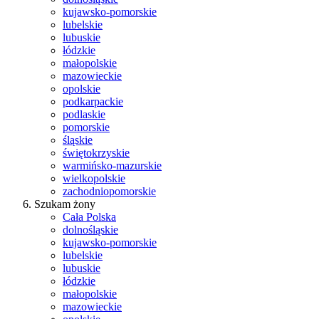
kujawsko-pomorskie
lubelskie
lubuskie
łódzkie
małopolskie
mazowieckie
opolskie
podkarpackie
podlaskie
pomorskie
śląskie
świętokrzyskie
warmińsko-mazurskie
wielkopolskie
zachodniopomorskie
Szukam żony
Cała Polska
dolnośląskie
kujawsko-pomorskie
lubelskie
lubuskie
łódzkie
małopolskie
mazowieckie