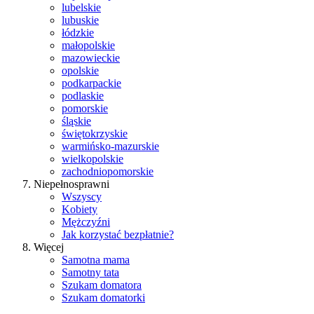
lubelskie
lubuskie
łódzkie
małopolskie
mazowieckie
opolskie
podkarpackie
podlaskie
pomorskie
śląskie
świętokrzyskie
warmińsko-mazurskie
wielkopolskie
zachodniopomorskie
Niepełnosprawni
Wszyscy
Kobiety
Mężczyźni
Jak korzystać bezpłatnie?
Więcej
Samotna mama
Samotny tata
Szukam domatora
Szukam domatorki