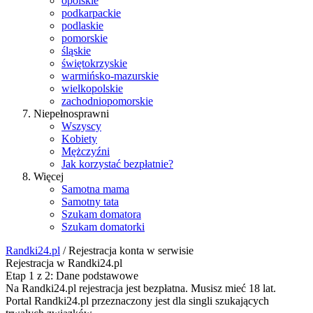
opolskie
podkarpackie
podlaskie
pomorskie
śląskie
świętokrzyskie
warmińsko-mazurskie
wielkopolskie
zachodniopomorskie
Niepełnosprawni
Wszyscy
Kobiety
Mężczyźni
Jak korzystać bezpłatnie?
Więcej
Samotna mama
Samotny tata
Szukam domatora
Szukam domatorki
Randki24.pl
/ Rejestracja konta w serwisie
Rejestracja w Randki24.pl
Etap 1 z 2: Dane podstawowe
Na Randki24.pl rejestracja jest bezpłatna. Musisz mieć 18 lat.
Portal Randki24.pl przeznaczony jest dla singli szukających