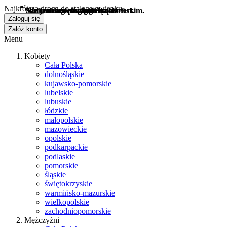
Najkrótsza droga do stałego związku...
*
*
*
*
Nie szukam przygód i seksofert.
Nie jestem w związku małżeńskim.
Jestem singlem/singielką.
Szukam trwałego związku.
Zaloguj się
Załóż konto
Menu
Kobiety
Cała Polska
dolnośląskie
kujawsko-pomorskie
lubelskie
lubuskie
łódzkie
małopolskie
mazowieckie
opolskie
podkarpackie
podlaskie
pomorskie
śląskie
świętokrzyskie
warmińsko-mazurskie
wielkopolskie
zachodniopomorskie
Mężczyźni