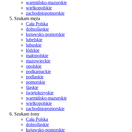
warmińsko-mazurskie
wielkopolskie
zachodniopomorskie
Szukam męża
Cała Polska
dolnośląskie
kujawsko-pomorskie
lubelskie
lubuskie
łódzkie
małopolskie
mazowieckie
opolskie
podkarpackie
podlaskie
pomorskie
śląskie
świętokrzyskie
warmińsko-mazurskie
wielkopolskie
zachodniopomorskie
Szukam żony
Cała Polska
dolnośląskie
kujawsko-pomorskie