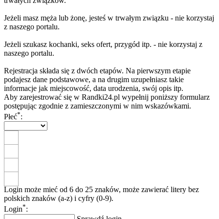
trwałych związków.
Jeżeli masz męża lub żonę, jesteś w trwałym związku - nie korzystaj
z naszego portalu.
Jeżeli szukasz kochanki, seks ofert, przygód itp. - nie korzystaj z
naszego portalu.
Rejestracja składa się z dwóch etapów. Na pierwszym etapie
podajesz dane podstawowe, a na drugim uzupełniasz takie
informacje jak miejscowość, data urodzenia, swój opis itp.
Aby zarejestrować się w Randki24.pl wypełnij poniższy formularz
postępując zgodnie z zamieszczonymi w nim wskazówkami.
*
Płeć
:
Login może mieć od 6 do 25 znaków, może zawierać litery bez
polskich znaków (a-z) i cyfry (0-9).
*
Login
:
Sprawdź login