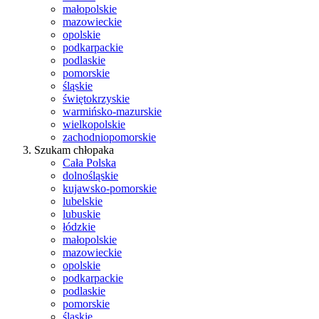
małopolskie
mazowieckie
opolskie
podkarpackie
podlaskie
pomorskie
śląskie
świętokrzyskie
warmińsko-mazurskie
wielkopolskie
zachodniopomorskie
Szukam chłopaka
Cała Polska
dolnośląskie
kujawsko-pomorskie
lubelskie
lubuskie
łódzkie
małopolskie
mazowieckie
opolskie
podkarpackie
podlaskie
pomorskie
śląskie