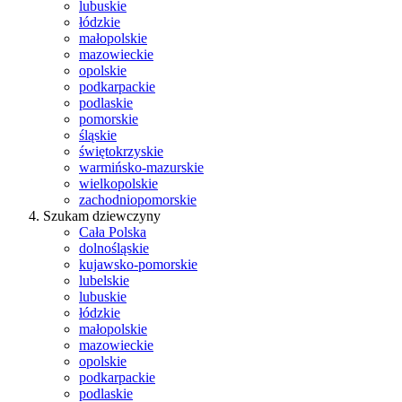
lubuskie
łódzkie
małopolskie
mazowieckie
opolskie
podkarpackie
podlaskie
pomorskie
śląskie
świętokrzyskie
warmińsko-mazurskie
wielkopolskie
zachodniopomorskie
Szukam dziewczyny
Cała Polska
dolnośląskie
kujawsko-pomorskie
lubelskie
lubuskie
łódzkie
małopolskie
mazowieckie
opolskie
podkarpackie
podlaskie