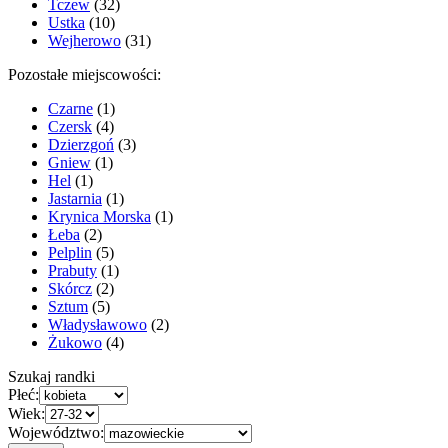
Tczew
(32)
Ustka
(10)
Wejherowo
(31)
Pozostałe miejscowości:
Czarne
(1)
Czersk
(4)
Dzierzgoń
(3)
Gniew
(1)
Hel
(1)
Jastarnia
(1)
Krynica Morska
(1)
Łeba
(2)
Pelplin
(5)
Prabuty
(1)
Skórcz
(2)
Sztum
(5)
Władysławowo
(2)
Żukowo
(4)
Szukaj randki
Płeć:
Wiek:
Województwo: