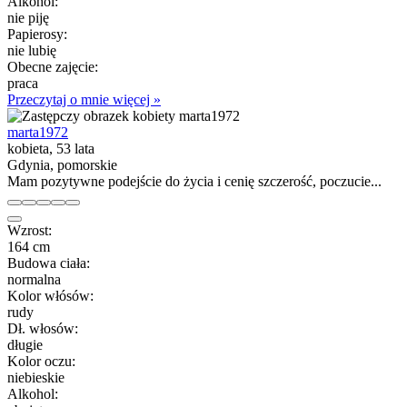
Alkohol:
nie piję
Papierosy:
nie lubię
Obecne zajęcie:
praca
Przeczytaj o mnie więcej »
marta1972
kobieta, 53 lata
Gdynia, pomorskie
Mam pozytywne podejście do życia i cenię szczerość, poczucie...
Wzrost:
164 cm
Budowa ciała:
normalna
Kolor włósów:
rudy
Dł. włosów:
długie
Kolor oczu:
niebieskie
Alkohol: