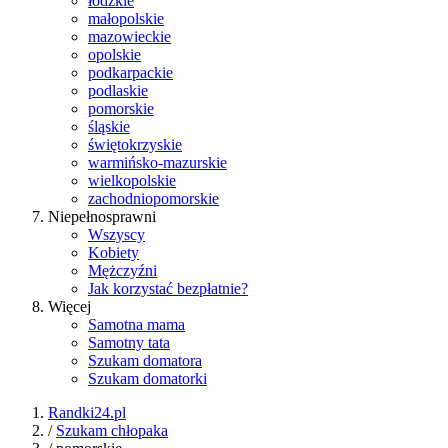
łódzkie
małopolskie
mazowieckie
opolskie
podkarpackie
podlaskie
pomorskie
śląskie
świętokrzyskie
warmińsko-mazurskie
wielkopolskie
zachodniopomorskie
Niepełnosprawni
Wszyscy
Kobiety
Mężczyźni
Jak korzystać bezpłatnie?
Więcej
Samotna mama
Samotny tata
Szukam domatora
Szukam domatorki
Randki24.pl
/
Szukam chłopaka