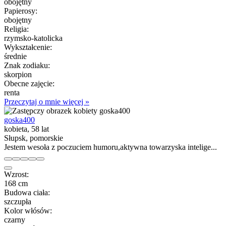
obojętny
Papierosy:
obojętny
Religia:
rzymsko-katolicka
Wykształcenie:
średnie
Znak zodiaku:
skorpion
Obecne zajęcie:
renta
Przeczytaj o mnie więcej »
goska400
kobieta, 58 lat
Słupsk, pomorskie
Jestem wesoła z poczuciem humoru,aktywna towarzyska intelige...
Wzrost:
168 cm
Budowa ciała:
szczupła
Kolor włósów:
czarny