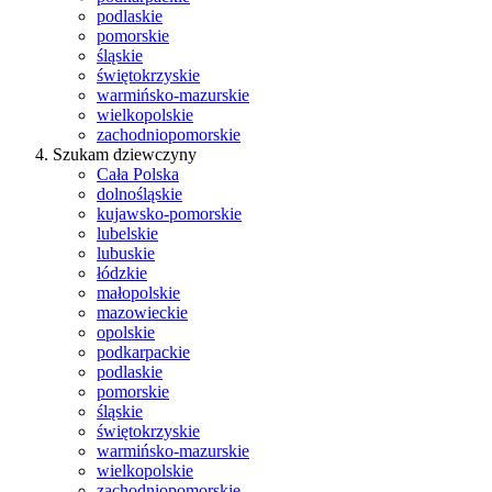
podlaskie
pomorskie
śląskie
świętokrzyskie
warmińsko-mazurskie
wielkopolskie
zachodniopomorskie
Szukam dziewczyny
Cała Polska
dolnośląskie
kujawsko-pomorskie
lubelskie
lubuskie
łódzkie
małopolskie
mazowieckie
opolskie
podkarpackie
podlaskie
pomorskie
śląskie
świętokrzyskie
warmińsko-mazurskie
wielkopolskie
zachodniopomorskie