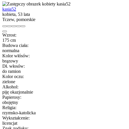
kasia52
kobieta, 53 lata
Tczew, pomorskie
Wzrost:
175 cm
Budowa ciała:
normalna
Kolor włósów:
brązowy
Dł. włosów:
do ramion
Kolor oczu:
zielone
Alkohol:
piję okazjonalnie
Papierosy:
obojętny
Religia:
rzymsko-katolicka
Wykształcenie:
licencjat
Znak zodiaku: