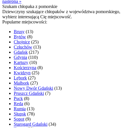
następna »
Szukam chłopaka z pomorskie
Dziewczyny szukające chłopaków z województwa pomorskiego,
wybierz interesującą Cię miejscowość.
Popularne miejscowości:
Brusy
(13)
Bytów
(8)
Chojnice
(25)
Człuchów
(13)
Gdańsk
(217)
Gdynia
(110)
Kartuzy
(10)
Kościerzyna
(8)
Kwidzyn
(25)
Lębork
(27)
Malbork
(27)
Nowy Dwór Gdański
(13)
Pruszcz Gdański
(7)
Puck
(8)
Reda
(6)
Rumia
(13)
Słupsk
(78)
Sopot
(9)
Starogard Gdański
(34)