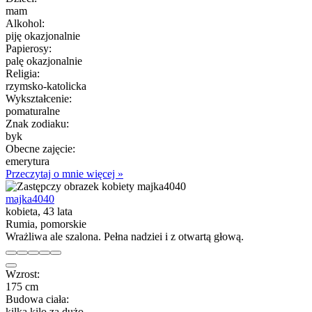
mam
Alkohol:
piję okazjonalnie
Papierosy:
palę okazjonalnie
Religia:
rzymsko-katolicka
Wykształcenie:
pomaturalne
Znak zodiaku:
byk
Obecne zajęcie:
emerytura
Przeczytaj o mnie więcej »
majka4040
kobieta, 43 lata
Rumia, pomorskie
Wrażliwa ale szalona. Pełna nadziei i z otwartą głową.
Wzrost:
175 cm
Budowa ciała:
kilka kilo za dużo