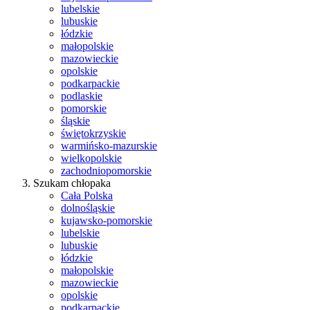
lubelskie
lubuskie
łódzkie
małopolskie
mazowieckie
opolskie
podkarpackie
podlaskie
pomorskie
śląskie
świętokrzyskie
warmińsko-mazurskie
wielkopolskie
zachodniopomorskie
Szukam chłopaka
Cała Polska
dolnośląskie
kujawsko-pomorskie
lubelskie
lubuskie
łódzkie
małopolskie
mazowieckie
opolskie
podkarpackie