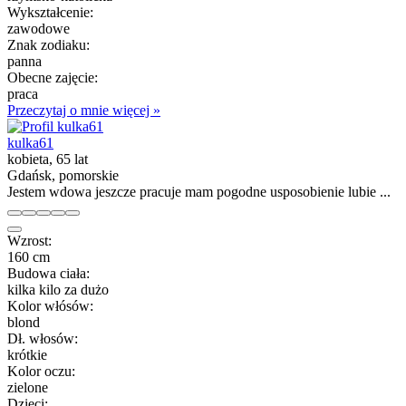
Wykształcenie:
zawodowe
Znak zodiaku:
panna
Obecne zajęcie:
praca
Przeczytaj o mnie więcej »
kulka61
kobieta, 65 lat
Gdańsk, pomorskie
Jestem wdowa jeszcze pracuje mam pogodne usposobienie lubie ...
Wzrost:
160 cm
Budowa ciała:
kilka kilo za dużo
Kolor włósów:
blond
Dł. włosów:
krótkie
Kolor oczu:
zielone
Dzieci: