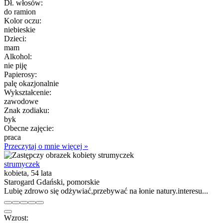
Dł. włosów:
do ramion
Kolor oczu:
niebieskie
Dzieci:
mam
Alkohol:
nie piję
Papierosy:
palę okazjonalnie
Wykształcenie:
zawodowe
Znak zodiaku:
byk
Obecne zajęcie:
praca
Przeczytaj o mnie więcej »
strumyczek
kobieta, 54 lata
Starogard Gdański, pomorskie
Lubię zdrowo się odżywiać,przebywać na łonie natury.interesu...
Wzrost: