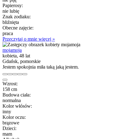
Papierosy:
nie lubię
Znak zodiaku:
bliźnięta
Obecne zajęcie:
praca
Przeczytaj o mnie więcej »
mojamoja
kobieta, 48 lat
Gdańsk, pomorskie
Jestem spokojnia miła taką jaką jestem.
Wzrost:
158 cm
Budowa ciała:
normalna
Kolor włósów:
inny
Kolor oczu:
brązowe
Dzieci:
mam