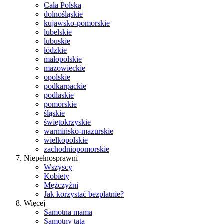
Cała Polska
dolnośląskie
kujawsko-pomorskie
lubelskie
lubuskie
łódzkie
małopolskie
mazowieckie
opolskie
podkarpackie
podlaskie
pomorskie
śląskie
świętokrzyskie
warmińsko-mazurskie
wielkopolskie
zachodniopomorskie
Niepełnosprawni
Wszyscy
Kobiety
Mężczyźni
Jak korzystać bezpłatnie?
Więcej
Samotna mama
Samotny tata