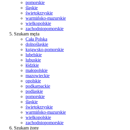
pomorskie
śląskie
świętokrzyskie
warmińsko-mazurskie
wielkopolskie
zachodniopomorskie
Szukam męża
Cała Polska
dolnośląskie
kujawsko-pomorskie
lubelskie
lubuskie
łódzkie
małopolskie
mazowieckie
opolskie
podkarpackie
podlaskie
pomorskie
śląskie
świętokrzyskie
warmińsko-mazurskie
wielkopolskie
zachodniopomorskie
Szukam żony