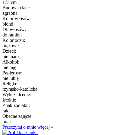
173 cm
Budowa ciała:
zgrabna
Kolor włósów:
blond
Dł. włosów:
do ramion
Kolor oczu:
brązowe
Dzieci:
nie mam
Alkohol:
nie piję
Papierosy:
nie lubię
Religia:
rzymsko-katolicka
Wykształcenie:
średnie
Znak zodiaku:
rak
Obecne zajęcie:
praca
Przeczytaj o mnie więcej »