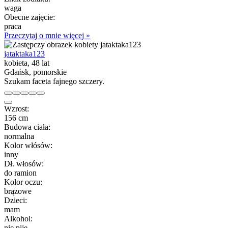
waga
Obecne zajęcie:
praca
Przeczytaj o mnie więcej »
jataktaka123
kobieta, 48 lat
Gdańsk, pomorskie
Szukam faceta fajnego szczery.
Wzrost:
156 cm
Budowa ciała:
normalna
Kolor włósów:
inny
Dł. włosów:
do ramion
Kolor oczu:
brązowe
Dzieci:
mam
Alkohol:
nie piję