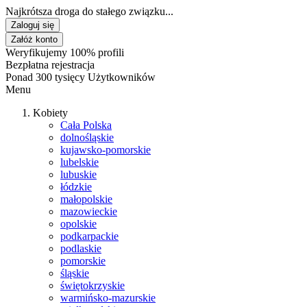
Najkrótsza droga do stałego związku...
Zaloguj się
Załóż konto
Weryfikujemy 100% profili
Bezpłatna rejestracja
Ponad 300 tysięcy Użytkowników
Menu
Kobiety
Cała Polska
dolnośląskie
kujawsko-pomorskie
lubelskie
lubuskie
łódzkie
małopolskie
mazowieckie
opolskie
podkarpackie
podlaskie
pomorskie
śląskie
świętokrzyskie
warmińsko-mazurskie