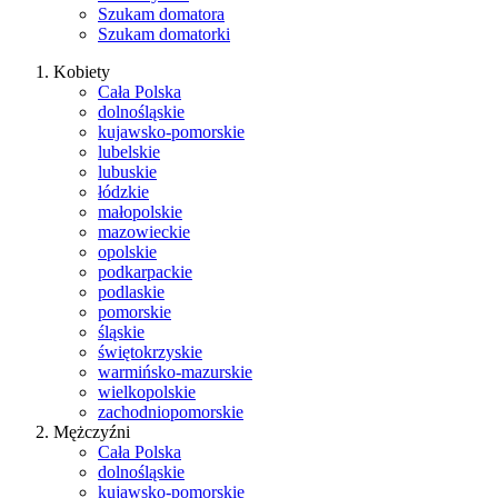
Szukam domatora
Szukam domatorki
Kobiety
Cała Polska
dolnośląskie
kujawsko-pomorskie
lubelskie
lubuskie
łódzkie
małopolskie
mazowieckie
opolskie
podkarpackie
podlaskie
pomorskie
śląskie
świętokrzyskie
warmińsko-mazurskie
wielkopolskie
zachodniopomorskie
Mężczyźni
Cała Polska
dolnośląskie
kujawsko-pomorskie