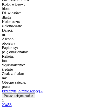
Kolor włósów:
blond
Dł. włosów:
długie
Kolor oczu:
zielono-szare
Dzieci:
mam
Alkohol:
obojętny
Papierosy:
palę okazjonalnie
Religia:
inna
Wykształcenie:
średnie
Znak zodiaku:
rak
Obecne zajęcie:
praca
Przeczytaj o mnie więcej »
Pokaż kolejne profile
1
2
3
4
5
6