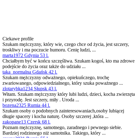
Ciekawe profile
Szukam mężczyzny, który wie, czego chce od życia, jest szczery,
troskliwy i ma poczucie humoru. Cenię ludzi, ...
marta1972 Gdynia 53 l.
Chciałbym być w końcu szczęśliwa. Szukam kogoś, kto ma zdrowe
podejście do życia oraz także do udziału ...
taka_normalna Gdańsk 42 l.
Szukam mężczyzny odważnego, opiekuńczego, trochę
zwariowanego, odpowiedzialnego, który szuka poważnego ...
zlotarybka1234 Słupsk 43 l.
Witam. Szukam mężczyzny który lubi ludzi, dzieci, kocha zwierzęta
i przyrodę. Jest szczery, miły . Uroda ...
bozena2325 Rumia 44 l.
Szukam osoby o podobnych zainteresowaniach,osoby lubiącej
długie spacery i kocha naturę. Osoby szczerej ,która ...
zakopane13 Czersk 68 l.
Poznam mężczyznę, samotnego, zaradnego i pewnego siebie.
Bardziej rodzinnego niż samotnika. Takiego, który ...