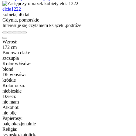
elcia1222
kobieta, 46 lat
Gdynia, pomorskie
Interesuje się czytaniem książek ,podróże
Wzrost:
172 cm
Budowa ciała:
szczupła
Kolor włósów:
blond
Dł. włosów:
krótkie
Kolor oczu:
niebieskie
Dzieci:
nie mam
Alkohol:
nie piję
Papierosy:
palę okazjonalnie
Religia:
rzymsko-katolicka