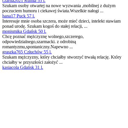
czarna2021 Rumia 55 l.
Szukam osoby otwartej na nowe wyzwania ,mobilnej z dużym
poczuciem humoru i ciekawej świata.Wszelkie nałogi ...
hana17 Puck 57 l.
Interesuje mnie osoba szczera, może mieć dzieci, intelekt stawiam
ponad urodę. Szukam kogoś do stałej relacji, ...
monismika Gdańsk 50 l.
Chcę poznać mężczyznę wolnego,szczerego,
odpowiedzialnego,szarmacki. z odrobiną
romantyzmu,spontaniczny.Napewno ...
graszka765 Człuchów 55 l.
Szukam mężczyzny, który chciałby stworzyć trwałą relację. Który
chciałby w przyszłości założyć ...
kasiacola Gdańsk 31 l.