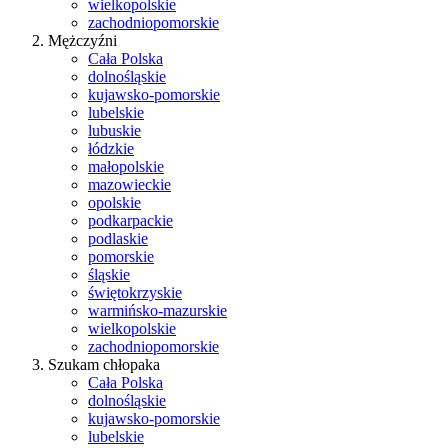
wielkopolskie
zachodniopomorskie
Mężczyźni
Cała Polska
dolnośląskie
kujawsko-pomorskie
lubelskie
lubuskie
łódzkie
małopolskie
mazowieckie
opolskie
podkarpackie
podlaskie
pomorskie
śląskie
świętokrzyskie
warmińsko-mazurskie
wielkopolskie
zachodniopomorskie
Szukam chłopaka
Cała Polska
dolnośląskie
kujawsko-pomorskie
lubelskie