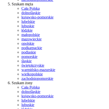
Szukam męża
Cała Polska
dolnośląskie
kujawsko-pomorskie
lubelskie
lubuskie
łódzkie
małopolskie
mazowieckie
opolskie
podkarpackie
podlaskie
pomorskie
śląskie
świętokrzyskie
warmińsko-mazurskie
wielkopolskie
zachodniopomorskie
Szukam żony
Cała Polska
dolnośląskie
kujawsko-pomorskie
lubelskie
lubuskie