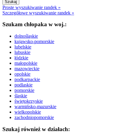
Proste wyszukiwanie randek »
Szczegółowe wyszukiwanie randek »
Szukam chłopaka w woj.:
dolnośląskie
kujawsko-pomorskie
lubelskie
lubuskie
łódzkie
małopolskie
mazowieckie
opolskie
podkarpackie
podlaskie
pomorskie
śląskie
świętokrzyskie
warmińsko-mazurskie
wielkopolskie
zachodniopomorskie
Szukaj również w działach: