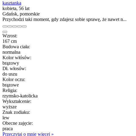
kasztanka
kobieta, 56 lat
Gdańsk, pomorskie
Przychodzi taki moment, gdy zdajesz sobie sprawę, że nawet n...
Wzrost:
167 cm
Budowa ciała:
normalna
Kolor włósów:
brązowy
Dł. włosów:
do uszu
Kolor oczu:
brązowe
Religia:
rzymsko-katolicka
Wykształcenie:
wyższe
Znak zodiaku:
lew
Obecne zajęcie:
praca
Przeczytaj o mnie więcej »