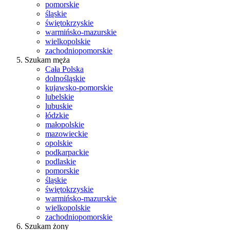
pomorskie
śląskie
świętokrzyskie
warmińsko-mazurskie
wielkopolskie
zachodniopomorskie
Szukam męża
Cała Polska
dolnośląskie
kujawsko-pomorskie
lubelskie
lubuskie
łódzkie
małopolskie
mazowieckie
opolskie
podkarpackie
podlaskie
pomorskie
śląskie
świętokrzyskie
warmińsko-mazurskie
wielkopolskie
zachodniopomorskie
Szukam żony