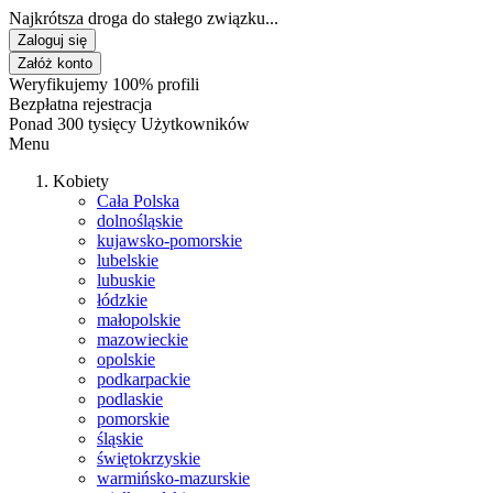
Najkrótsza droga do stałego związku...
Zaloguj się
Załóż konto
Weryfikujemy 100% profili
Bezpłatna rejestracja
Ponad 300 tysięcy Użytkowników
Menu
Kobiety
Cała Polska
dolnośląskie
kujawsko-pomorskie
lubelskie
lubuskie
łódzkie
małopolskie
mazowieckie
opolskie
podkarpackie
podlaskie
pomorskie
śląskie
świętokrzyskie
warmińsko-mazurskie