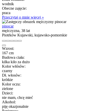
wodnik
Obecne zajęcie:
praca
Przeczytaj o mnie więcej »
pinocar
mężczyzna, 38 lat
Piotrków Kujawski, kujawsko-pomorskie
Wzrost:
167 cm
Budowa ciała:
kilka kilo za dużo
Kolor włósów:
czarny
Dł. włosów:
krótkie
Kolor oczu:
zielone
Dzieci:
nie mam, chcę mieć
Alkohol:
piję okazjonalnie
Papierosy: