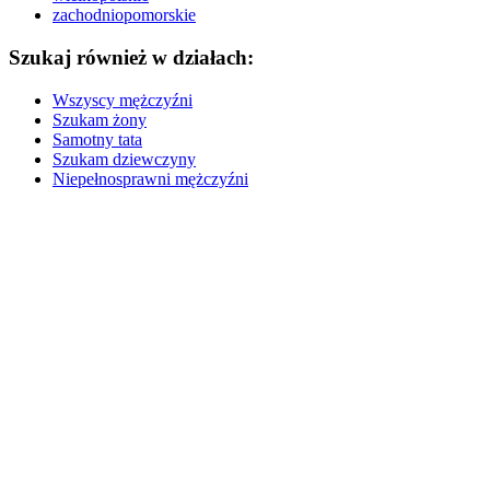
zachodniopomorskie
Szukaj również w działach:
Wszyscy mężczyźni
Szukam żony
Samotny tata
Szukam dziewczyny
Niepełnosprawni mężczyźni