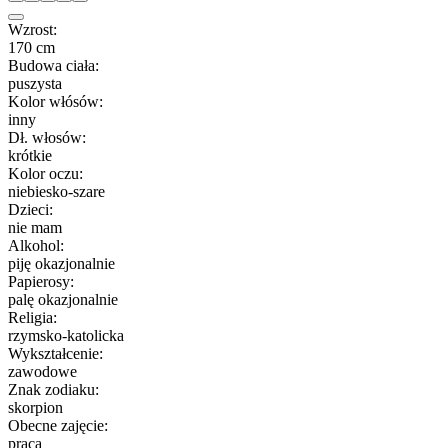
Wzrost:
170 cm
Budowa ciała:
puszysta
Kolor włósów:
inny
Dł. włosów:
krótkie
Kolor oczu:
niebiesko-szare
Dzieci:
nie mam
Alkohol:
piję okazjonalnie
Papierosy:
palę okazjonalnie
Religia:
rzymsko-katolicka
Wykształcenie:
zawodowe
Znak zodiaku:
skorpion
Obecne zajęcie:
praca