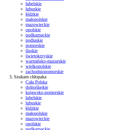
lubelskie
lubuskie
łódzkie
małopolskie
mazowieckie
opolskie
podkarpackie
podlaskie
pomorskie
śląskie
świętokrzyskie
warmińsko-mazurskie
wielkopolskie
zachodniopomorskie
Szukam chłopaka
Cała Polska
dolnośląskie
kujawsko-pomorskie
lubelskie
lubuskie
łódzkie
małopolskie
mazowieckie
opolskie
podkarpackie