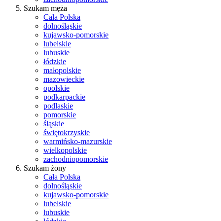
Szukam męża
Cała Polska
dolnośląskie
kujawsko-pomorskie
lubelskie
lubuskie
łódzkie
małopolskie
mazowieckie
opolskie
podkarpackie
podlaskie
pomorskie
śląskie
świętokrzyskie
warmińsko-mazurskie
wielkopolskie
zachodniopomorskie
Szukam żony
Cała Polska
dolnośląskie
kujawsko-pomorskie
lubelskie
lubuskie