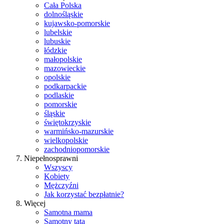
Cała Polska
dolnośląskie
kujawsko-pomorskie
lubelskie
lubuskie
łódzkie
małopolskie
mazowieckie
opolskie
podkarpackie
podlaskie
pomorskie
śląskie
świętokrzyskie
warmińsko-mazurskie
wielkopolskie
zachodniopomorskie
Niepełnosprawni
Wszyscy
Kobiety
Mężczyźni
Jak korzystać bezpłatnie?
Więcej
Samotna mama
Samotny tata