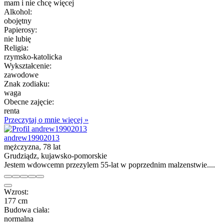
mam i nie chcę więcej
Alkohol:
obojętny
Papierosy:
nie lubię
Religia:
rzymsko-katolicka
Wykształcenie:
zawodowe
Znak zodiaku:
waga
Obecne zajęcie:
renta
Przeczytaj o mnie więcej »
andrew19902013
mężczyzna, 78 lat
Grudziądz, kujawsko-pomorskie
Jestem wdowcemn przezylem 55-lat w poprzednim malzenstwie....
Wzrost:
177 cm
Budowa ciała:
normalna