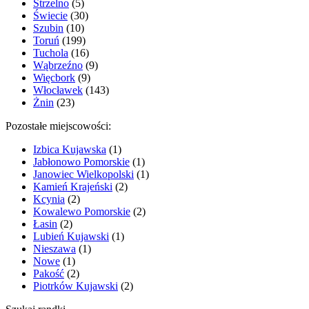
Strzelno
(5)
Świecie
(30)
Szubin
(10)
Toruń
(199)
Tuchola
(16)
Wąbrzeźno
(9)
Więcbork
(9)
Włocławek
(143)
Żnin
(23)
Pozostałe miejscowości:
Izbica Kujawska
(1)
Jabłonowo Pomorskie
(1)
Janowiec Wielkopolski
(1)
Kamień Krajeński
(2)
Kcynia
(2)
Kowalewo Pomorskie
(2)
Łasin
(2)
Lubień Kujawski
(1)
Nieszawa
(1)
Nowe
(1)
Pakość
(2)
Piotrków Kujawski
(2)