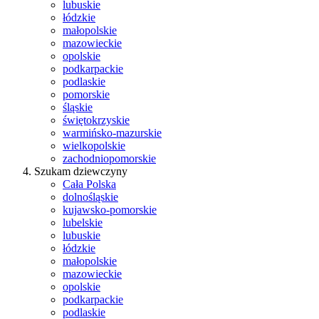
lubuskie
łódzkie
małopolskie
mazowieckie
opolskie
podkarpackie
podlaskie
pomorskie
śląskie
świętokrzyskie
warmińsko-mazurskie
wielkopolskie
zachodniopomorskie
Szukam dziewczyny
Cała Polska
dolnośląskie
kujawsko-pomorskie
lubelskie
lubuskie
łódzkie
małopolskie
mazowieckie
opolskie
podkarpackie
podlaskie