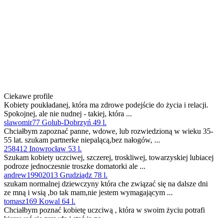
Ciekawe profile
Kobiety poukładanej, która ma zdrowe podejście do życia i relacji.
Spokojnej, ale nie nudnej - takiej, która ...
slawomir77 Golub-Dobrzyń 49 l.
Chciałbym zapoznać panne, wdowe, lub rozwiedzioną w wieku 35-
55 lat. szukam partnerke niepalącą,bez nałogów, ...
258412 Inowrocław 53 l.
Szukam kobiety uczciwej, szczerej, troskliwej, towarzyskiej lubiacej
podroze jednoczesnie troszke domatorki ale ...
andrew19902013 Grudziądz 78 l.
szukam normalnej dziewczyny która che związać się na dalsze dni
ze mną i wsią ,bo tak mam,nie jestem wymagającym ...
tomasz169 Kowal 64 l.
Chciałbym poznać kobietę uczciwą , która w swoim życiu potrafi