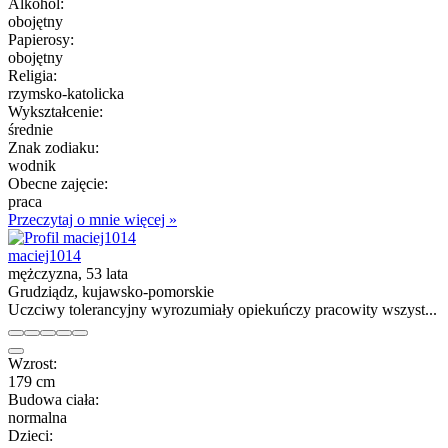
Alkohol:
obojętny
Papierosy:
obojętny
Religia:
rzymsko-katolicka
Wykształcenie:
średnie
Znak zodiaku:
wodnik
Obecne zajęcie:
praca
Przeczytaj o mnie więcej »
maciej1014
mężczyzna, 53 lata
Grudziądz, kujawsko-pomorskie
Uczciwy tolerancyjny wyrozumiały opiekuńczy pracowity wszyst...
Wzrost:
179 cm
Budowa ciała:
normalna
Dzieci: