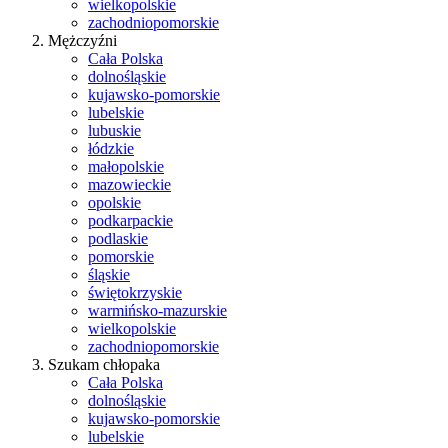
wielkopolskie
zachodniopomorskie
Mężczyźni
Cała Polska
dolnośląskie
kujawsko-pomorskie
lubelskie
lubuskie
łódzkie
małopolskie
mazowieckie
opolskie
podkarpackie
podlaskie
pomorskie
śląskie
świętokrzyskie
warmińsko-mazurskie
wielkopolskie
zachodniopomorskie
Szukam chłopaka
Cała Polska
dolnośląskie
kujawsko-pomorskie
lubelskie