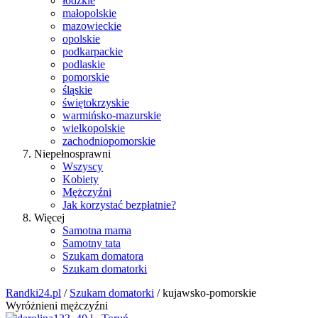
łódzkie
małopolskie
mazowieckie
opolskie
podkarpackie
podlaskie
pomorskie
śląskie
świętokrzyskie
warmińsko-mazurskie
wielkopolskie
zachodniopomorskie
Niepełnosprawni
Wszyscy
Kobiety
Mężczyźni
Jak korzystać bezpłatnie?
Więcej
Samotna mama
Samotny tata
Szukam domatora
Szukam domatorki
Randki24.pl
/
Szukam domatorki
/ kujawsko-pomorskie
Wyróżnieni mężczyźni