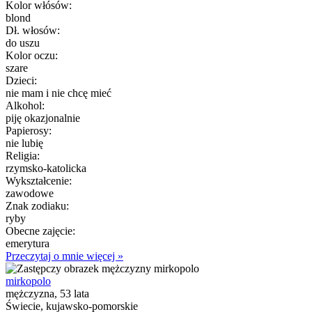
Kolor włósów:
blond
Dł. włosów:
do uszu
Kolor oczu:
szare
Dzieci:
nie mam i nie chcę mieć
Alkohol:
piję okazjonalnie
Papierosy:
nie lubię
Religia:
rzymsko-katolicka
Wykształcenie:
zawodowe
Znak zodiaku:
ryby
Obecne zajęcie:
emerytura
Przeczytaj o mnie więcej »
mirkopolo
mężczyzna, 53 lata
Świecie, kujawsko-pomorskie