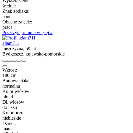
Wykształcenie:
średnie
Znak zodiaku:
panna
Obecne zajęcie:
praca
Przeczytaj o mnie więcej »
adam711
mężczyzna, 59 lat
Bydgoszcz, kujawsko-pomorskie
Wzrost:
180 cm
Budowa ciała:
normalna
Kolor włósów:
blond
Dł. włosów:
do uszu
Kolor oczu:
niebieskie
Dzieci:
mam