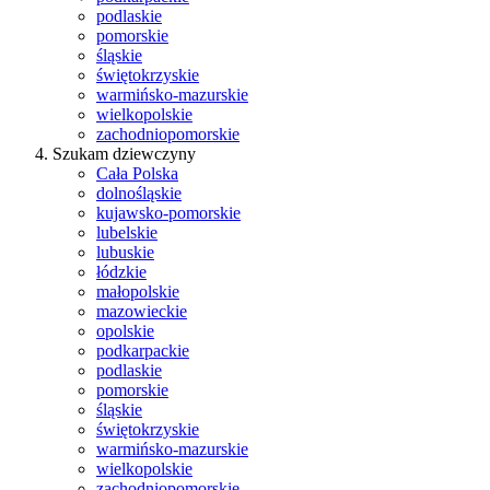
podlaskie
pomorskie
śląskie
świętokrzyskie
warmińsko-mazurskie
wielkopolskie
zachodniopomorskie
Szukam dziewczyny
Cała Polska
dolnośląskie
kujawsko-pomorskie
lubelskie
lubuskie
łódzkie
małopolskie
mazowieckie
opolskie
podkarpackie
podlaskie
pomorskie
śląskie
świętokrzyskie
warmińsko-mazurskie
wielkopolskie
zachodniopomorskie