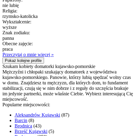
nie lubię
Religia:
rzymsko-katolicka
Wykształcenie:
wyższe
Znak zodiaku:
panna
Obecne zajęcie:
praca
Przeczytaj o mnie więcej »
Pokaż kolejne profile
Szukam kobiety domatorki kujawsko-pomorskie
Mężczyźni i chłopaki szukający domatorek z województwa
kujawsko-pomorskiego. Panowie, którzy lubią spędzać wolny czas
w domu. Znajdziesz tu mężczyzn, dla których dom, to fundament
stabilizacji, czują się w nim dobrze i z reguły do szczęścia brakuje
im jedynie partnerki, może właśnie Ciebie. Wybierz interesującą Cię
miejscowość.
Popularne miejscowości:
Aleksandrów Kujawski
(87)
Barcin
(8)
Brodnica
(43)
Brześć Kujawski
(5)