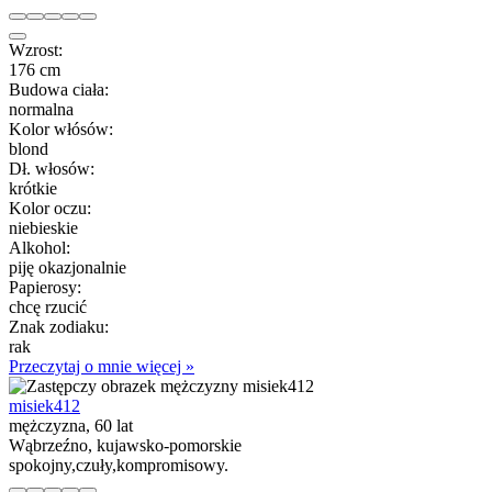
Wzrost:
176 cm
Budowa ciała:
normalna
Kolor włósów:
blond
Dł. włosów:
krótkie
Kolor oczu:
niebieskie
Alkohol:
piję okazjonalnie
Papierosy:
chcę rzucić
Znak zodiaku:
rak
Przeczytaj o mnie więcej »
misiek412
mężczyzna, 60 lat
Wąbrzeźno, kujawsko-pomorskie
spokojny,czuły,kompromisowy.