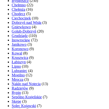
Bydgoszcz
(250)
Chełmno
(22)
Chełmża
(16)
Chodecz
(5)
Ciechocinek
(10)
Dobrzyń nad Wisłą
(3)
Gniewkowo
(4)
Golub-Dobrzyń
(20)
Grudziądz
(110)
Inowrocław
(72)
Janikowo
(3)
Koronowo
(9)
Kowal
(8)
Kruszwica
(9)
Łabiszyn
(4)
Lipno
(10)
Lubraniec
(4)
Mogilno
(12)
Mrocza
(3)
Nakło nad Notecią
(13)
Radziejów
(9)
Rypin
(13)
Sępólno Krajeńskie
(7)
Skępe
(3)
Solec Kujawski
(7)