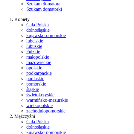
Szukam domatora
Szukam domatorki
Kobiety
Cała Polska
dolnośląskie
kujawsko-pomorskie
lubelskie
lubuskie
łódzkie
małopolskie
mazowieckie
opolskie
podkarpackie
podlaskie
pomorskie
śląskie
świętokrzyskie
warmińsko-mazurskie
wielkopolskie
zachodniopomorskie
Mężczyźni
Cała Polska
dolnośląskie
kujawsko-pomorskie