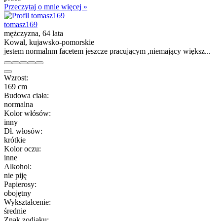
Przeczytaj o mnie więcej »
tomasz169
mężczyzna, 64 lata
Kowal, kujawsko-pomorskie
jestem normalnm facetem jeszcze pracującym ,niemający większ...
Wzrost:
169 cm
Budowa ciała:
normalna
Kolor włósów:
inny
Dł. włosów:
krótkie
Kolor oczu:
inne
Alkohol:
nie piję
Papierosy:
obojętny
Wykształcenie:
średnie
Znak zodiaku: