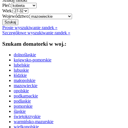
Szukaj randki
Płeć:
Wiek:
Województwo:
Proste wyszukiwanie randek »
Szczegółowe wyszukiwanie randek »
Szukam domatorki w woj.:
dolnośląskie
kujawsko-pomorskie
lubelskie
lubuskie
łódzkie
małopolskie
mazowieckie
opolskie
podkarpackie
podlaskie
pomorskie
śląskie
świętokrzyskie
warmińsko-mazurskie
wielkopolskie