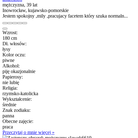
mężczyzna, 39 lat
Inowrocław, kujawsko-pomorskie
Jestem spokojny ,mily ,pracujacy facetem który szuka normaln...
Wzrost:
180 cm
Dł. włosów:
łysy
Kolor oczu:
piwne
Alkohol:
piję okazjonalnie
Papierosy:
nie lubię
Religia:
rzymsko-katolicka
Wykształcenie:
średnie
Znak zodiaku:
panna
Obecne zajęcie:
praca
Przeczytaj o mnie więcej »