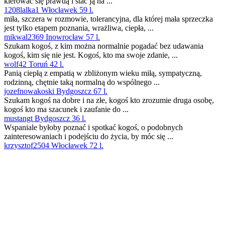
kierować się prawdą i stać ją na ...
1208lalka1 Włocławek 59 l.
miła, szczera w rozmowie, tolerancyjna, dla której mała sprzeczka
jest tylko etapem poznania, wrażliwa, ciepła, ...
mikwal2369 Inowrocław 57 l.
Szukam kogoś, z kim można normalnie pogadać bez udawania
kogoś, kim się nie jest. Kogoś, kto ma swoje zdanie, ...
wolf42 Toruń 42 l.
Panią ciepłą z empatią w zbliżonym wieku miłą, sympatyczną,
rodzinną, chętnie taką normalną do wspólnego ...
jozefnowakoski Bydgoszcz 67 l.
Szukam kogoś na dobre i na złe, kogoś kto zrozumie druga osobę,
kogoś kto ma szacunek i zaufanie do ...
mustangt Bydgoszcz 36 l.
Wspaniale byłoby poznać i spotkać kogoś, o podobnych
zainteresowaniach i podejściu do życia, by móc się ...
krzysztof2504 Włocławek 72 l.