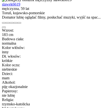
slawek6619
mężczyzna, 59 lat
Toruń, kujawsko-pomorskie
Domator lubię oglądać filmy, posłuchać muzyki, wyjść na spac...
Wzrost:
183 cm
Budowa ciała:
normalna
Kolor włósów:
inny
Dł. włosów:
krótkie
Kolor oczu:
niebieskie
Dzieci:
mam
Alkohol:
piję okazjonalnie
Papierosy:
nie lubię
Religia:
rzymsko-katolicka