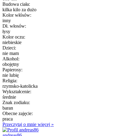
Budowa ciała:
kilka kilo za dużo
Kolor włósów:
inny
Dł. włosów:
łysy
Kolor oczu:
niebieskie
Dzieci:
nie mam
Alkohol:
obojętny
Papierosy:
nie lubię
Religia:
rzymsko-katolicka
Wykształcenie:
średnie
Znak zodiaku:
baran
Obecne zajęcie:
praca
Przeczytaj o mnie więcej »
andreas86