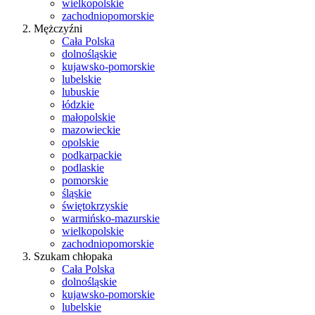
wielkopolskie
zachodniopomorskie
Mężczyźni
Cała Polska
dolnośląskie
kujawsko-pomorskie
lubelskie
lubuskie
łódzkie
małopolskie
mazowieckie
opolskie
podkarpackie
podlaskie
pomorskie
śląskie
świętokrzyskie
warmińsko-mazurskie
wielkopolskie
zachodniopomorskie
Szukam chłopaka
Cała Polska
dolnośląskie
kujawsko-pomorskie
lubelskie