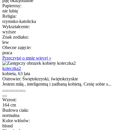
piję okazjonalnie
Papierosy:
nie lubię
Religia:
rzymsko-katolicka
Wykształcenie:
wyższe
Znak zodiaku:
lew
Obecne zajęcie:
praca
Przeczytaj o mnie więcej »
koteczka2
kobieta, 63 lata
Ostrowiec Świętokrzyski, świętokrzyskie
Jestem miłą , inteligentną i zadbaną kobietą. Cenię sobie s...
Wzrost:
164 cm
Budowa ciała:
normalna
Kolor włósów:
blond