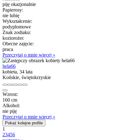
piję okazjonalnie
Papierosy:
nie lubię
Wykształcenie:
podyplomowe
Znak zodiaku:
koziorożec
Obecne zajęcie:
praca
Przeczytaj o mnie więcej »
hela66
kobieta, 34 lata
Końskie, świętokrzyskie
Wzrost:
160 cm
Alkohol:
nie piję
Przeczytaj o mnie więcej »
Pokaż kolejne profile
1
2
3
4
5
6