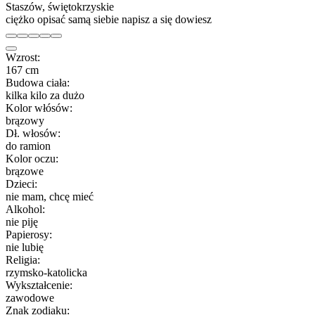
Staszów, świętokrzyskie
ciężko opisać samą siebie napisz a się dowiesz
Wzrost:
167 cm
Budowa ciała:
kilka kilo za dużo
Kolor włósów:
brązowy
Dł. włosów:
do ramion
Kolor oczu:
brązowe
Dzieci:
nie mam, chcę mieć
Alkohol:
nie piję
Papierosy:
nie lubię
Religia:
rzymsko-katolicka
Wykształcenie:
zawodowe
Znak zodiaku: