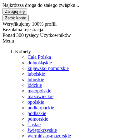
Najkrótsza droga do stałego związku...
Zaloguj się
Załóż konto
Weryfikujemy 100% profili
Bezpłatna rejestracja
Ponad 300 tysięcy Użytkowników
Menu
Kobiety
Cała Polska
dolnośląskie
kujawsko-pomorskie
lubelskie
lubuskie
łódzkie
małopolskie
mazowieckie
opolskie
podkarpackie
podlaskie
pomorskie
śląskie
świętokrzyskie
warmińsko-mazurskie