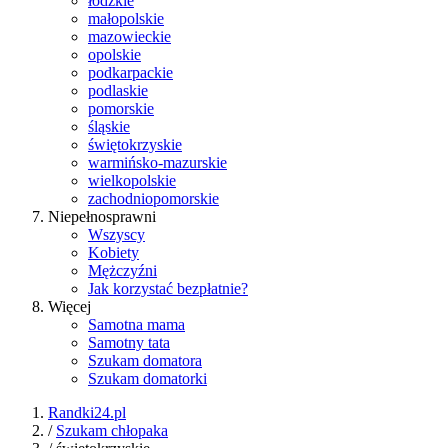
łódzkie
małopolskie
mazowieckie
opolskie
podkarpackie
podlaskie
pomorskie
śląskie
świętokrzyskie
warmińsko-mazurskie
wielkopolskie
zachodniopomorskie
Niepełnosprawni
Wszyscy
Kobiety
Mężczyźni
Jak korzystać bezpłatnie?
Więcej
Samotna mama
Samotny tata
Szukam domatora
Szukam domatorki
Randki24.pl
/
Szukam chłopaka