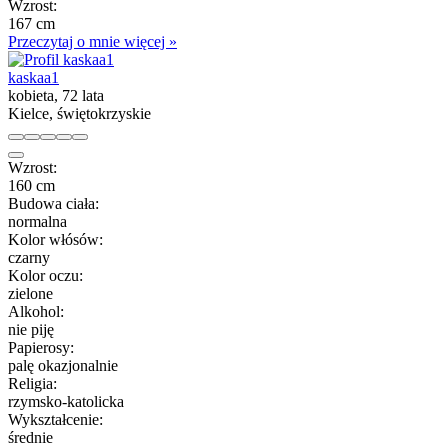
Wzrost:
167 cm
Przeczytaj o mnie więcej »
kaskaa1
kobieta, 72 lata
Kielce, świętokrzyskie
Wzrost:
160 cm
Budowa ciała:
normalna
Kolor włósów:
czarny
Kolor oczu:
zielone
Alkohol:
nie piję
Papierosy:
palę okazjonalnie
Religia:
rzymsko-katolicka
Wykształcenie:
średnie