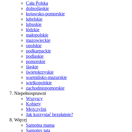
Cała Polska
dolnośląskie
kujawsko-pomorskie
lubelskie
lubuskie
łódzkie
małopolskie
mazowieckie
opolskie
podkarpackie
podlaskie
pomorskie
śląskie
świętokrzyskie
warmińsko-mazurskie
wielkopolskie
zachodniopomorskie
Niepełnosprawni
Wszyscy
Kobiety
Mężczyźni
Jak korzystać bezpłatnie?
Więcej
Samotna mama
Samotny tata