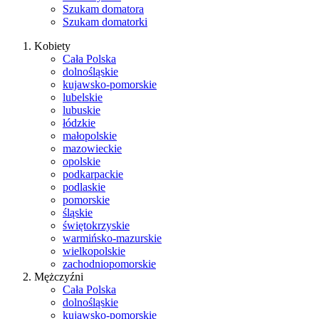
Szukam domatora
Szukam domatorki
Kobiety
Cała Polska
dolnośląskie
kujawsko-pomorskie
lubelskie
lubuskie
łódzkie
małopolskie
mazowieckie
opolskie
podkarpackie
podlaskie
pomorskie
śląskie
świętokrzyskie
warmińsko-mazurskie
wielkopolskie
zachodniopomorskie
Mężczyźni
Cała Polska
dolnośląskie
kujawsko-pomorskie