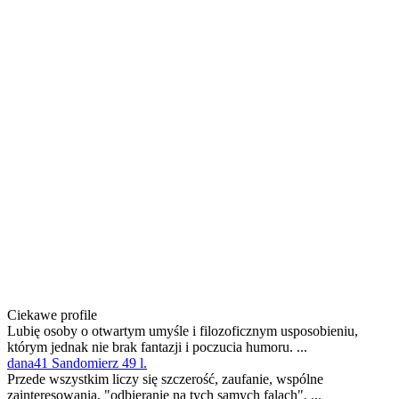
Ciekawe profile
Lubię osoby o otwartym umyśle i filozoficznym usposobieniu,
którym jednak nie brak fantazji i poczucia humoru. ...
dana41 Sandomierz 49 l.
Przede wszystkim liczy się szczerość, zaufanie, wspólne
zainteresowania, "odbieranie na tych samych falach". ...