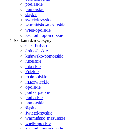
podlaskie
pomorskie
śląskie
świętokrzyskie
warmińsko-mazurskie
wielkopolskie
zachodniopomorskie
Szukam dziewczyny
Cała Polska
dolnośląskie
kujawsko-pomorskie
lubelskie
lubuskie
łódzkie
małopolskie
mazowieckie
opolskie
podkarpackie
podlaskie
pomorskie
śląskie
świętokrzyskie
warmińsko-mazurskie
wielkopolskie
zachodniopomorskie