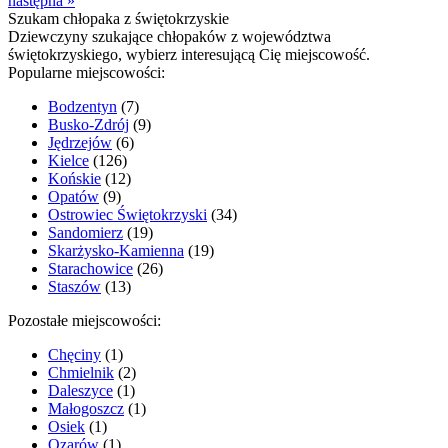
następna »
Szukam chłopaka z świętokrzyskie
Dziewczyny szukające chłopaków z województwa
świętokrzyskiego, wybierz interesującą Cię miejscowość.
Popularne miejscowości:
Bodzentyn
(7)
Busko-Zdrój
(9)
Jędrzejów
(6)
Kielce
(126)
Końskie
(12)
Opatów
(9)
Ostrowiec Świętokrzyski
(34)
Sandomierz
(19)
Skarżysko-Kamienna
(19)
Starachowice
(26)
Staszów
(13)
Pozostałe miejscowości:
Chęciny
(1)
Chmielnik
(2)
Daleszyce
(1)
Małogoszcz
(1)
Osiek
(1)
Ozarów
(1)