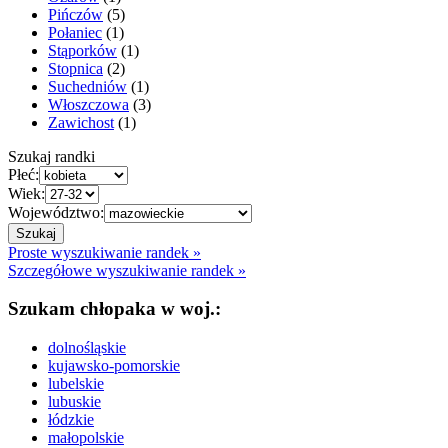
Pińczów
(5)
Połaniec
(1)
Stąporków
(1)
Stopnica
(2)
Suchedniów
(1)
Włoszczowa
(3)
Zawichost
(1)
Szukaj randki
Płeć:
Wiek:
Województwo:
Proste wyszukiwanie randek »
Szczegółowe wyszukiwanie randek »
Szukam chłopaka w woj.:
dolnośląskie
kujawsko-pomorskie
lubelskie
lubuskie
łódzkie
małopolskie