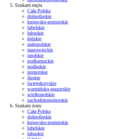
Szukam męża
Cała Polska
dolnośląskie
kujawsko-pomorskie
lubelskie
lubuskie
łódzkie
małopolskie
mazowieckie
opolskie
podkarpackie
podlaskie
pomorskie
śląskie
świętokrzyskie
warmińsko-mazurskie
wielkopolskie
zachodniopomorskie
Szukam żony
Cała Polska
dolnośląskie
kujawsko-pomorskie
lubelskie
lubuskie