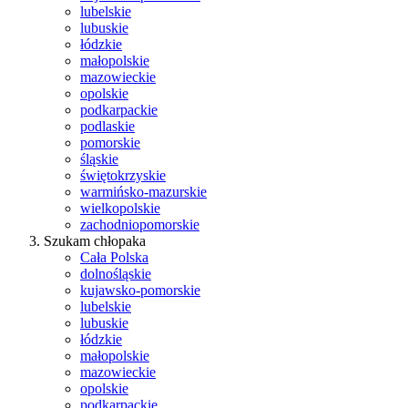
lubelskie
lubuskie
łódzkie
małopolskie
mazowieckie
opolskie
podkarpackie
podlaskie
pomorskie
śląskie
świętokrzyskie
warmińsko-mazurskie
wielkopolskie
zachodniopomorskie
Szukam chłopaka
Cała Polska
dolnośląskie
kujawsko-pomorskie
lubelskie
lubuskie
łódzkie
małopolskie
mazowieckie
opolskie
podkarpackie