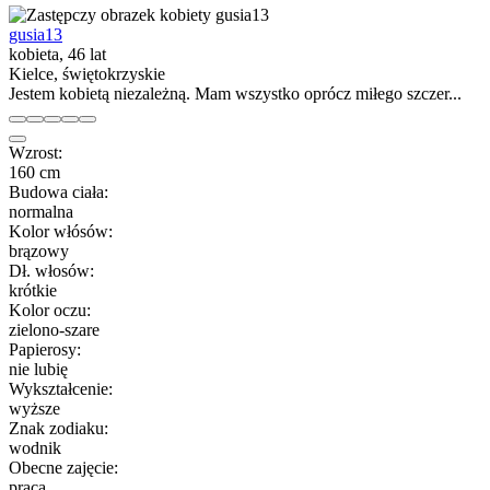
gusia13
kobieta, 46 lat
Kielce, świętokrzyskie
Jestem kobietą niezależną. Mam wszystko oprócz miłego szczer...
Wzrost:
160 cm
Budowa ciała:
normalna
Kolor włósów:
brązowy
Dł. włosów:
krótkie
Kolor oczu:
zielono-szare
Papierosy:
nie lubię
Wykształcenie:
wyższe
Znak zodiaku:
wodnik
Obecne zajęcie:
praca