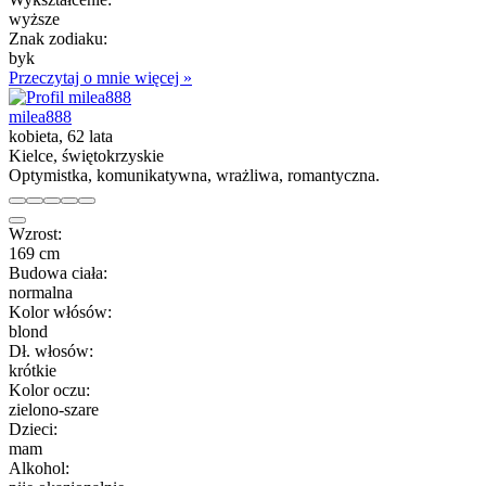
wyższe
Znak zodiaku:
byk
Przeczytaj o mnie więcej »
milea888
kobieta, 62 lata
Kielce, świętokrzyskie
Optymistka, komunikatywna, wrażliwa, romantyczna.
Wzrost:
169 cm
Budowa ciała:
normalna
Kolor włósów:
blond
Dł. włosów:
krótkie
Kolor oczu:
zielono-szare
Dzieci:
mam
Alkohol: