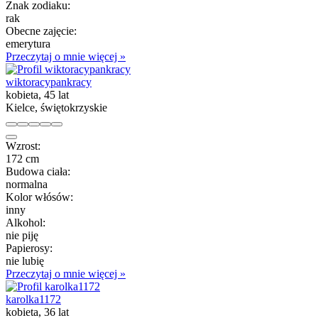
Znak zodiaku:
rak
Obecne zajęcie:
emerytura
Przeczytaj o mnie więcej »
wiktoracypankracy
kobieta, 45 lat
Kielce, świętokrzyskie
Wzrost:
172 cm
Budowa ciała:
normalna
Kolor włósów:
inny
Alkohol:
nie piję
Papierosy:
nie lubię
Przeczytaj o mnie więcej »
karolka1172
kobieta, 36 lat