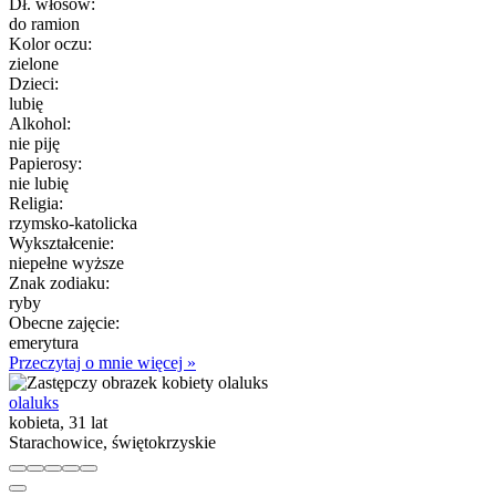
Dł. włosów:
do ramion
Kolor oczu:
zielone
Dzieci:
lubię
Alkohol:
nie piję
Papierosy:
nie lubię
Religia:
rzymsko-katolicka
Wykształcenie:
niepełne wyższe
Znak zodiaku:
ryby
Obecne zajęcie:
emerytura
Przeczytaj o mnie więcej »
olaluks
kobieta, 31 lat
Starachowice, świętokrzyskie