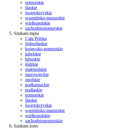
pomorskie
śląskie
świętokrzyskie
warmińsko-mazurskie
wielkopolskie
zachodniopomorskie
Szukam męża
Cała Polska
dolnośląskie
kujawsko-pomorskie
lubelskie
lubuskie
łódzkie
małopolskie
mazowieckie
opolskie
podkarpackie
podlaskie
pomorskie
śląskie
świętokrzyskie
warmińsko-mazurskie
wielkopolskie
zachodniopomorskie
Szukam żony