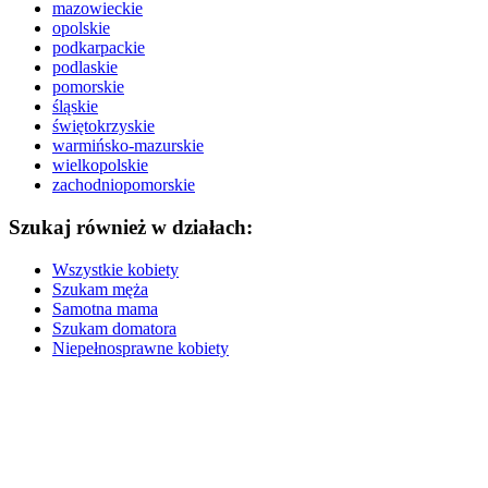
mazowieckie
opolskie
podkarpackie
podlaskie
pomorskie
śląskie
świętokrzyskie
warmińsko-mazurskie
wielkopolskie
zachodniopomorskie
Szukaj również w działach:
Wszystkie kobiety
Szukam męża
Samotna mama
Szukam domatora
Niepełnosprawne kobiety