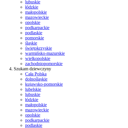
lubuskie
łódzkie
małopolskie
mazowieckie
opolskie
podkarpackie
podlaskie
pomorskie
śląskie
świętokrzyskie
warmińsko-mazurskie
wielkopolskie
zachodniopomorskie
Szukam dziewczyny
Cała Polska
dolnośląskie
kujawsko-pomorskie
lubelskie
lubuskie
łódzkie
małopolskie
mazowieckie
opolskie
podkarpackie
podlaskie