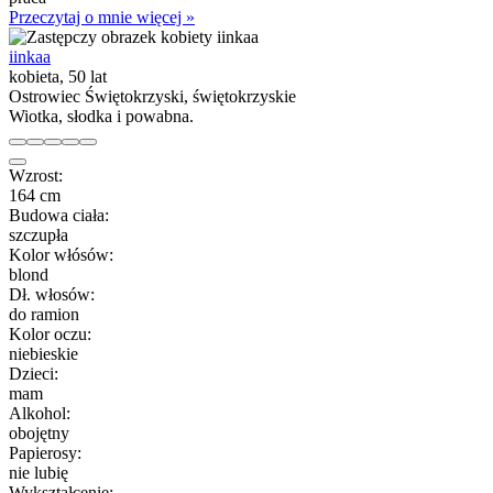
Przeczytaj o mnie więcej »
iinkaa
kobieta, 50 lat
Ostrowiec Świętokrzyski, świętokrzyskie
Wiotka, słodka i powabna.
Wzrost:
164 cm
Budowa ciała:
szczupła
Kolor włósów:
blond
Dł. włosów:
do ramion
Kolor oczu:
niebieskie
Dzieci:
mam
Alkohol:
obojętny
Papierosy:
nie lubię
Wykształcenie: