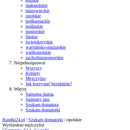
łódzkie
małopolskie
mazowieckie
opolskie
podkarpackie
podlaskie
pomorskie
śląskie
świętokrzyskie
warmińsko-mazurskie
wielkopolskie
zachodniopomorskie
Niepełnosprawni
Wszyscy
Kobiety
Mężczyźni
Jak korzystać bezpłatnie?
Więcej
Samotna mama
Samotny tata
Szukam domatora
Szukam domatorki
Randki24.pl
/
Szukam domatorki
/ opolskie
Wyróżnieni mężczyźni