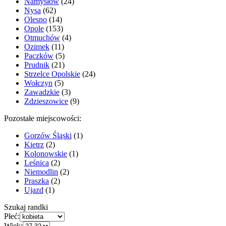
Namysłów
(24)
Nysa
(62)
Olesno
(14)
Opole
(153)
Otmuchów
(4)
Ozimek
(11)
Paczków
(5)
Prudnik
(21)
Strzelce Opolskie
(24)
Wołczyn
(5)
Zawadzkie
(3)
Zdzieszowice
(9)
Pozostałe miejscowości:
Gorzów Śląski
(1)
Kietrz
(2)
Kolonowskie
(1)
Leśnica
(2)
Niemodlin
(2)
Praszka
(2)
Ujazd
(1)
Szukaj randki
Płeć:
Wiek: