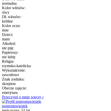
normalna
Kolor włósów:
siwy
Dł. włosów:
krótkie
Kolor oczu:
inne
Dzieci:
mam
Alkohol:
nie piję
Papierosy:
nie lubię
Religia:
rzymsko-katolicka
Wykształcenie:
zawodowe
Znak zodiaku:
skorpion
Obecne zajęcie:
emerytura
Przeczytaj o mnie więcej »
poprostuwiesiek
mężczyzna, 51 lat