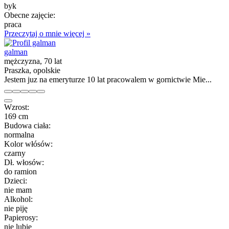
byk
Obecne zajęcie:
praca
Przeczytaj o mnie więcej »
galman
mężczyzna, 70 lat
Praszka, opolskie
Jestem juz na emeryturze 10 lat pracowalem w gornictwie Mie...
Wzrost:
169 cm
Budowa ciała:
normalna
Kolor włósów:
czarny
Dł. włosów:
do ramion
Dzieci:
nie mam
Alkohol:
nie piję
Papierosy:
nie lubię