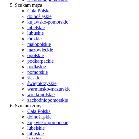
Szukam męża
Cała Polska
dolnośląskie
kujawsko-pomorskie
lubelskie
lubuskie
łódzkie
małopolskie
mazowieckie
opolskie
podkarpackie
podlaskie
pomorskie
śląskie
świętokrzyskie
warmińsko-mazurskie
wielkopolskie
zachodniopomorskie
Szukam żony
Cała Polska
dolnośląskie
kujawsko-pomorskie
lubelskie
lubuskie