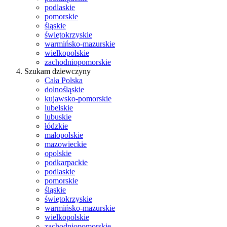
podlaskie
pomorskie
śląskie
świętokrzyskie
warmińsko-mazurskie
wielkopolskie
zachodniopomorskie
Szukam dziewczyny
Cała Polska
dolnośląskie
kujawsko-pomorskie
lubelskie
lubuskie
łódzkie
małopolskie
mazowieckie
opolskie
podkarpackie
podlaskie
pomorskie
śląskie
świętokrzyskie
warmińsko-mazurskie
wielkopolskie
zachodniopomorskie