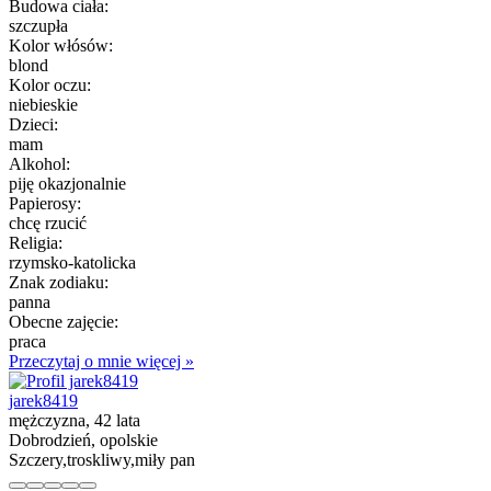
Budowa ciała:
szczupła
Kolor włósów:
blond
Kolor oczu:
niebieskie
Dzieci:
mam
Alkohol:
piję okazjonalnie
Papierosy:
chcę rzucić
Religia:
rzymsko-katolicka
Znak zodiaku:
panna
Obecne zajęcie:
praca
Przeczytaj o mnie więcej »
jarek8419
mężczyzna, 42 lata
Dobrodzień, opolskie
Szczery,troskliwy,miły pan