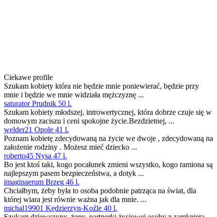
Ciekawe profile
Szukam kobiety która nie będzie mnie poniewierać, będzie przy
mnie i będzie we mnie widziała mężczyznę ...
saturator Prudnik 50 l.
Szukam kobiety młodszej, introwertycznej, która dobrze czuje się w
domowym zaciszu i ceni spokojne życie.Bezdzietnej, ...
welder21 Opole 41 l.
Poznam kobietę zdecydowaną na życie we dwoje , zdecydowaną na
założenie rodziny . Możesz mieć dziecko ...
roberto45 Nysa 47 l.
Bo jest ktoś taki, kogo pocałunek zmieni wszystko, kogo ramiona są
najlepszym pasem bezpieczeństwa, a dotyk ...
imaginaerum Brzeg 46 l.
Chciałbym, żeby była to osoba podobnie patrząca na świat, dla
której wiara jest równie ważna jak dla mnie. ...
michal19901 Kędzierzyn-Koźle 40 l.
Szukam dziewczyny, żony, partnerki życiowej osoby z zamkniętą