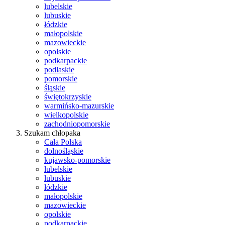
lubelskie
lubuskie
łódzkie
małopolskie
mazowieckie
opolskie
podkarpackie
podlaskie
pomorskie
śląskie
świętokrzyskie
warmińsko-mazurskie
wielkopolskie
zachodniopomorskie
Szukam chłopaka
Cała Polska
dolnośląskie
kujawsko-pomorskie
lubelskie
lubuskie
łódzkie
małopolskie
mazowieckie
opolskie
podkarpackie