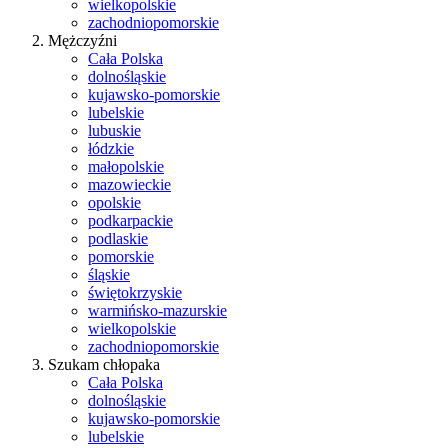
wielkopolskie
zachodniopomorskie
Mężczyźni
Cała Polska
dolnośląskie
kujawsko-pomorskie
lubelskie
lubuskie
łódzkie
małopolskie
mazowieckie
opolskie
podkarpackie
podlaskie
pomorskie
śląskie
świętokrzyskie
warmińsko-mazurskie
wielkopolskie
zachodniopomorskie
Szukam chłopaka
Cała Polska
dolnośląskie
kujawsko-pomorskie
lubelskie