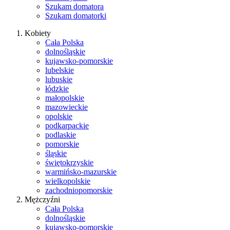
Szukam domatora
Szukam domatorki
Kobiety
Cała Polska
dolnośląskie
kujawsko-pomorskie
lubelskie
lubuskie
łódzkie
małopolskie
mazowieckie
opolskie
podkarpackie
podlaskie
pomorskie
śląskie
świętokrzyskie
warmińsko-mazurskie
wielkopolskie
zachodniopomorskie
Mężczyźni
Cała Polska
dolnośląskie
kujawsko-pomorskie