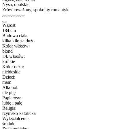
Nysa, opolskie
Zrównoważony, spokojny romantyk
Wzrost:
184 cm
Budowa ciała:
kilka kilo za dużo
Kolor włósów:
blond
Dł. włosów:
krótkie
Kolor oczu:
niebieskie
Dzieci:
mam
Alkohol:
nie piję
Papierosy:
lubię i palę
Religia:
rzymsko-katolicka
Wykształcenie:
średnie
Znak zodiaku: