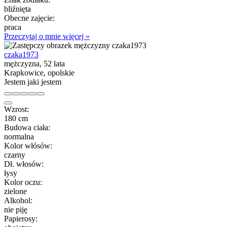
bliźnięta
Obecne zajęcie:
praca
Przeczytaj o mnie więcej »
czaka1973
mężczyzna, 52 lata
Krapkowice, opolskie
Jestem jaki jestem
Wzrost:
180 cm
Budowa ciała:
normalna
Kolor włósów:
czarny
Dł. włosów:
łysy
Kolor oczu:
zielone
Alkohol:
nie piję
Papierosy: