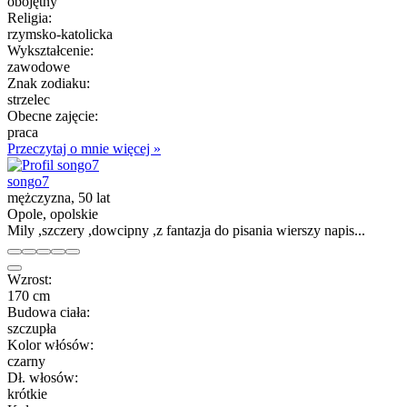
obojętny
Religia:
rzymsko-katolicka
Wykształcenie:
zawodowe
Znak zodiaku:
strzelec
Obecne zajęcie:
praca
Przeczytaj o mnie więcej »
songo7
mężczyzna, 50 lat
Opole, opolskie
Mily ,szczery ,dowcipny ,z fantazja do pisania wierszy napis...
Wzrost:
170 cm
Budowa ciała:
szczupła
Kolor włósów:
czarny
Dł. włosów:
krótkie