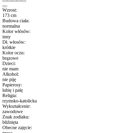
Wzrost:
173 cm
Budowa ciała:
normalna
Kolor włósów:
inny
Dł. włosów:
krótkie
Kolor oczu:
brązowe
Dzieci:
nie mam
Alkohol:
nie piję
Papierosy:
lubię i palę
Religia:
rzymsko-katolicka
Wykształcenie:
zawodowe
Znak zodiaku:
bliźnięta
Obecne zajęcie:
praca