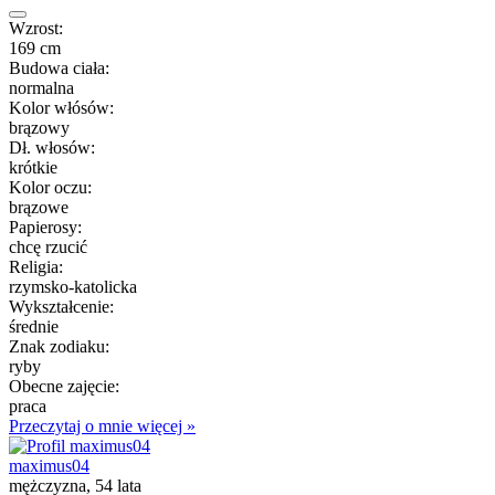
Wzrost:
169 cm
Budowa ciała:
normalna
Kolor włósów:
brązowy
Dł. włosów:
krótkie
Kolor oczu:
brązowe
Papierosy:
chcę rzucić
Religia:
rzymsko-katolicka
Wykształcenie:
średnie
Znak zodiaku:
ryby
Obecne zajęcie:
praca
Przeczytaj o mnie więcej »
maximus04
mężczyzna, 54 lata