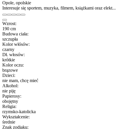
Opole, opolskie
Interesuje się sportem, muzyka, filmem, książkami oraz elekt...
Wzrost:
190 cm
Budowa ciała:
szczupła
Kolor włósów:
czarny
Dł. włosów:
krótkie
Kolor oczu:
brązowe
Dzieci:
nie mam, chcę mieć
Alkohol:
nie piję
Papierosy:
obojętny
Religia:
rzymsko-katolicka
Wykształcenie:
średnie
Znak zodiaku: