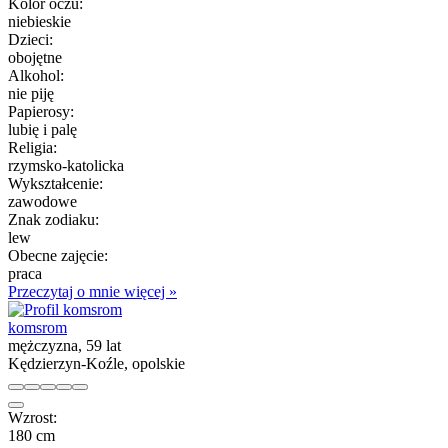
Kolor oczu:
niebieskie
Dzieci:
obojętne
Alkohol:
nie piję
Papierosy:
lubię i palę
Religia:
rzymsko-katolicka
Wykształcenie:
zawodowe
Znak zodiaku:
lew
Obecne zajęcie:
praca
Przeczytaj o mnie więcej »
komsrom
mężczyzna, 59 lat
Kędzierzyn-Koźle, opolskie
Wzrost:
180 cm