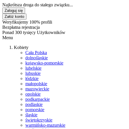
Najkrótsza droga do stałego związku...
Zaloguj się
Załóż konto
Weryfikujemy 100% profili
Bezpłatna rejestracja
Ponad 300 tysięcy Użytkowników
Menu
Kobiety
Cała Polska
dolnośląskie
kujawsko-pomorskie
lubelskie
lubuskie
łódzkie
małopolskie
mazowieckie
opolskie
podkarpackie
podlaskie
pomorskie
śląskie
świętokrzyskie
warmińsko-mazurskie