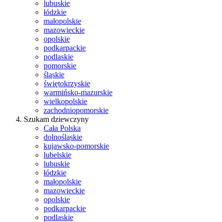
lubuskie
łódzkie
małopolskie
mazowieckie
opolskie
podkarpackie
podlaskie
pomorskie
śląskie
świętokrzyskie
warmińsko-mazurskie
wielkopolskie
zachodniopomorskie
Szukam dziewczyny
Cała Polska
dolnośląskie
kujawsko-pomorskie
lubelskie
lubuskie
łódzkie
małopolskie
mazowieckie
opolskie
podkarpackie
podlaskie