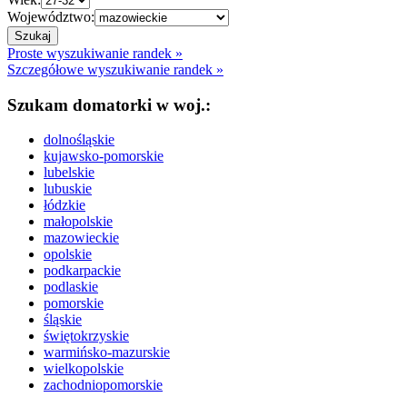
Województwo:
Proste wyszukiwanie randek »
Szczegółowe wyszukiwanie randek »
Szukam domatorki w woj.:
dolnośląskie
kujawsko-pomorskie
lubelskie
lubuskie
łódzkie
małopolskie
mazowieckie
opolskie
podkarpackie
podlaskie
pomorskie
śląskie
świętokrzyskie
warmińsko-mazurskie
wielkopolskie
zachodniopomorskie