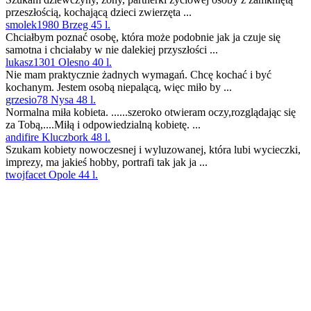
przeszłością, kochającą dzieci zwierzęta ...
smolek1980 Brzeg 45 l.
Chciałbym poznać osobę, która może podobnie jak ja czuje się
samotna i chciałaby w nie dalekiej przyszłości ...
lukasz1301 Olesno 40 l.
Nie mam praktycznie żadnych wymagań. Chcę kochać i być
kochanym. Jestem osobą niepalącą, więc miło by ...
grzesio78 Nysa 48 l.
Normalna miła kobieta. ......szeroko otwieram oczy,rozglądając się
za Tobą,....Miłą i odpowiedzialną kobietę. ...
andifire Kluczbork 48 l.
Szukam kobiety nowoczesnej i wyluzowanej, która lubi wycieczki,
imprezy, ma jakieś hobby, portrafi tak jak ja ...
twojfacet Opole 44 l.