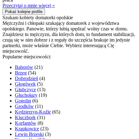
Przeczytaj o mnie więcej »
Pokaż kolejne profile
Szukam kobiety domatorki opolskie
Mężczyźni i chłopaki szukający domatorek z województwa
opolskiego. Panowie, którzy lubią spędzać wolny czas w domu.
Znajdziesz tu mężczyzn, dla których dom, to fundament stabilizacji,
czują się w nim dobrze i z reguły do szczęścia brakuje im jedynie
partnerki, może właśnie Ciebie. Wybierz interesującą Cię
miejscowość.
Popularne miejscowości:
Baborów
(21)
Brzeg
(54)
Dobrodzień
(4)
Głogówek
(5)
Głubczyce
(13)
Głuchołazy
(19)
Gogolin
(6)
Grodków
(11)
Kędzierzyn-Koźle
(65)
Kluczbork
(31)
Korfantów
(8)
Krapkowice
(23)
Lewin Brzeski
(3)