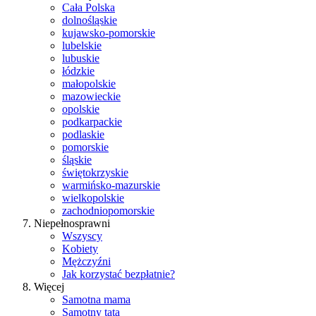
Cała Polska
dolnośląskie
kujawsko-pomorskie
lubelskie
lubuskie
łódzkie
małopolskie
mazowieckie
opolskie
podkarpackie
podlaskie
pomorskie
śląskie
świętokrzyskie
warmińsko-mazurskie
wielkopolskie
zachodniopomorskie
Niepełnosprawni
Wszyscy
Kobiety
Mężczyźni
Jak korzystać bezpłatnie?
Więcej
Samotna mama
Samotny tata