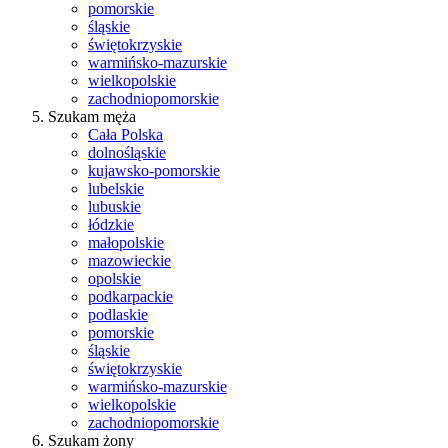
pomorskie
śląskie
świętokrzyskie
warmińsko-mazurskie
wielkopolskie
zachodniopomorskie
Szukam męża
Cała Polska
dolnośląskie
kujawsko-pomorskie
lubelskie
lubuskie
łódzkie
małopolskie
mazowieckie
opolskie
podkarpackie
podlaskie
pomorskie
śląskie
świętokrzyskie
warmińsko-mazurskie
wielkopolskie
zachodniopomorskie
Szukam żony