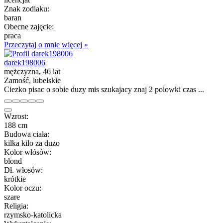
Znak zodiaku:
baran
Obecne zajęcie:
praca
Przeczytaj o mnie więcej »
darek198006
mężczyzna, 46 lat
Zamość, lubelskie
Ciezko pisac o sobie duzy mis szukajacy znaj 2 polowki czas ...
Wzrost:
188 cm
Budowa ciała:
kilka kilo za dużo
Kolor włósów:
blond
Dł. włosów:
krótkie
Kolor oczu:
szare
Religia:
rzymsko-katolicka