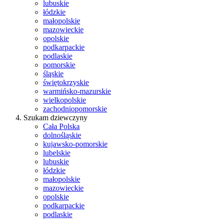
lubuskie
łódzkie
małopolskie
mazowieckie
opolskie
podkarpackie
podlaskie
pomorskie
śląskie
świętokrzyskie
warmińsko-mazurskie
wielkopolskie
zachodniopomorskie
Szukam dziewczyny
Cała Polska
dolnośląskie
kujawsko-pomorskie
lubelskie
lubuskie
łódzkie
małopolskie
mazowieckie
opolskie
podkarpackie
podlaskie