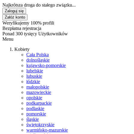
Najkrótsza droga do stałego związku...
Zaloguj się
Załóż konto
Weryfikujemy 100% profili
Bezpłatna rejestracja
Ponad 300 tysięcy Użytkowników
Menu
Kobiety
Cała Polska
dolnośląskie
kujawsko-pomorskie
lubelskie
lubuskie
łódzkie
małopolskie
mazowieckie
opolskie
podkarpackie
podlaskie
pomorskie
śląskie
świętokrzyskie
warmińsko-mazurskie