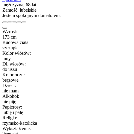
mężczyzna, 68 lat
Zamość, lubelskie
Jestem spokojnym domatorem.
Wzrost:
173 cm
Budowa ciała:
szczupła
Kolor włósów:
inny
Dł. włosów:
do uszu
Kolor oczu:
brązowe
Dzieci:
nie mam
Alkohol:
nie piję
Papierosy:
lubię i palę
Religia:
rzymsko-katolicka
Wykształcenie:
licencjat