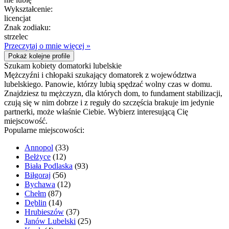
Wykształcenie:
licencjat
Znak zodiaku:
strzelec
Przeczytaj o mnie więcej »
Pokaż kolejne profile
Szukam kobiety domatorki lubelskie
Mężczyźni i chłopaki szukający domatorek z województwa
lubelskiego. Panowie, którzy lubią spędzać wolny czas w domu.
Znajdziesz tu mężczyzn, dla których dom, to fundament stabilizacji,
czują się w nim dobrze i z reguły do szczęścia brakuje im jedynie
partnerki, może właśnie Ciebie. Wybierz interesującą Cię
miejscowość.
Popularne miejscowości:
Annopol
(33)
Bełżyce
(12)
Biała Podlaska
(93)
Biłgoraj
(56)
Bychawa
(12)
Chełm
(87)
Dęblin
(14)
Hrubieszów
(37)
Janów Lubelski
(25)