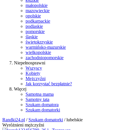
łódzkie
małopolskie
mazowieckie
opolskie
podkarpackie
podlaskie
pomorskie
śląskie
świętokrzyskie
warmińsko-mazurskie
wielkopolskie
zachodniopomorskie
Niepełnosprawni
Wszyscy
Kobiety
Mężczyźni
Jak korzystać bezpłatnie?
Więcej
Samotna mama
Samotny tata
Szukam domatora
Szukam domatorki
Randki24.pl
/
Szukam domatorki
/ lubelskie
Wyróżnieni mężczyźni