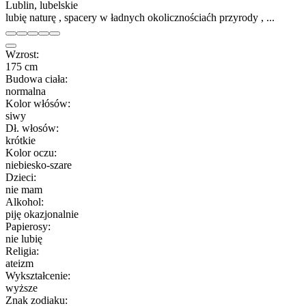
Lublin, lubelskie
lubię naturę , spacery w ładnych okolicznościaćh przyrody , ...
Wzrost:
175 cm
Budowa ciała:
normalna
Kolor włósów:
siwy
Dł. włosów:
krótkie
Kolor oczu:
niebiesko-szare
Dzieci:
nie mam
Alkohol:
piję okazjonalnie
Papierosy:
nie lubię
Religia:
ateizm
Wykształcenie:
wyższe
Znak zodiaku: