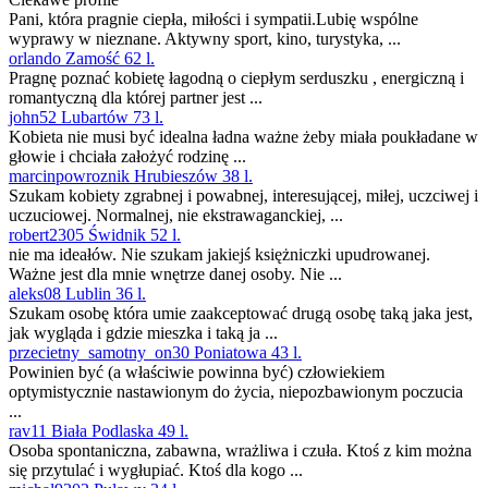
Pani, która pragnie ciepła, miłości i sympatii.Lubię wspólne
wyprawy w nieznane. Aktywny sport, kino, turystyka, ...
orlando Zamość 62 l.
Pragnę poznać kobietę łagodną o ciepłym serduszku , energiczną i
romantyczną dla której partner jest ...
john52 Lubartów 73 l.
Kobieta nie musi być idealna ładna ważne żeby miała poukładane w
głowie i chciała założyć rodzinę ...
marcinpowroznik Hrubieszów 38 l.
Szukam kobiety zgrabnej i powabnej, interesującej, miłej, uczciwej i
uczuciowej. Normalnej, nie ekstrawaganckiej, ...
robert2305 Świdnik 52 l.
nie ma ideałów. Nie szukam jakiejś księżniczki upudrowanej.
Ważne jest dla mnie wnętrze danej osoby. Nie ...
aleks08 Lublin 36 l.
Szukam osobę która umie zaakceptować drugą osobę taką jaka jest,
jak wygląda i gdzie mieszka i taką ja ...
przecietny_samotny_on30 Poniatowa 43 l.
Powinien być (a właściwie powinna być) człowiekiem
optymistycznie nastawionym do życia, niepozbawionym poczucia
...
rav11 Biała Podlaska 49 l.
Osoba spontaniczna, zabawna, wrażliwa i czuła. Ktoś z kim można
się przytulać i wygłupiać. Ktoś dla kogo ...