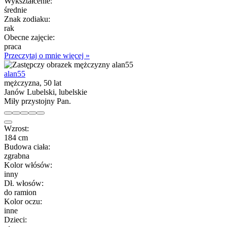
Wykształcenie:
średnie
Znak zodiaku:
rak
Obecne zajęcie:
praca
Przeczytaj o mnie więcej »
alan55
mężczyzna, 50 lat
Janów Lubelski, lubelskie
Miły przystojny Pan.
Wzrost:
184 cm
Budowa ciała:
zgrabna
Kolor włósów:
inny
Dł. włosów:
do ramion
Kolor oczu:
inne
Dzieci: