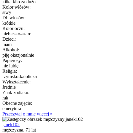
kilka kilo za dużo
Kolor włósów:
siwy
Dł. włosów:
krótkie
Kolor oczu:
niebiesko-szare
Dzieci:
mam
Alkohol:
piję okazjonalnie
Papierosy:
nie lubię
Religia:
rzymsko-katolicka
Wykształcenie:
średnie
Znak zodiaku:
rak
Obecne zajęcie:
emerytura
Przeczytaj o mnie więcej »
janek102
mężczyzna, 71 lat