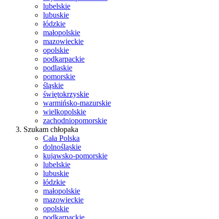
lubelskie
lubuskie
łódzkie
małopolskie
mazowieckie
opolskie
podkarpackie
podlaskie
pomorskie
śląskie
świętokrzyskie
warmińsko-mazurskie
wielkopolskie
zachodniopomorskie
Szukam chłopaka
Cała Polska
dolnośląskie
kujawsko-pomorskie
lubelskie
lubuskie
łódzkie
małopolskie
mazowieckie
opolskie
podkarpackie