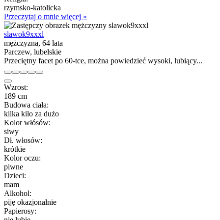
rzymsko-katolicka
Przeczytaj o mnie więcej »
slawok9xxxl
mężczyzna, 64 lata
Parczew, lubelskie
Przeciętny facet po 60-tce, można powiedzieć wysoki, lubiący...
Wzrost:
189 cm
Budowa ciała:
kilka kilo za dużo
Kolor włósów:
siwy
Dł. włosów:
krótkie
Kolor oczu:
piwne
Dzieci:
mam
Alkohol:
piję okazjonalnie
Papierosy:
nie lubię