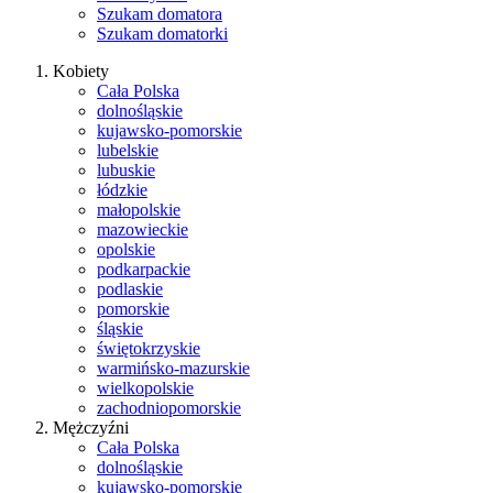
Szukam domatora
Szukam domatorki
Kobiety
Cała Polska
dolnośląskie
kujawsko-pomorskie
lubelskie
lubuskie
łódzkie
małopolskie
mazowieckie
opolskie
podkarpackie
podlaskie
pomorskie
śląskie
świętokrzyskie
warmińsko-mazurskie
wielkopolskie
zachodniopomorskie
Mężczyźni
Cała Polska
dolnośląskie
kujawsko-pomorskie