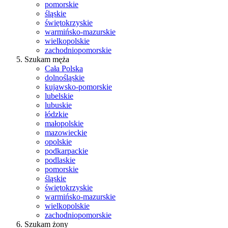
pomorskie
śląskie
świętokrzyskie
warmińsko-mazurskie
wielkopolskie
zachodniopomorskie
Szukam męża
Cała Polska
dolnośląskie
kujawsko-pomorskie
lubelskie
lubuskie
łódzkie
małopolskie
mazowieckie
opolskie
podkarpackie
podlaskie
pomorskie
śląskie
świętokrzyskie
warmińsko-mazurskie
wielkopolskie
zachodniopomorskie
Szukam żony