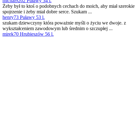
michal9202 Puławy 34 l.
Żeby był to ktoś o podobnych cechach do moich, aby miał szerokie
spojrzenie i żeby miał dobre serce. Szukam ...
henry73 Puławy 53 l.
szukam dziewczyny która poważnie myśli o życiu we dwoje. z
wykształceniem zawodowym lub średnim o szczupłej ...
mirek70 Hrubieszów 56 l.