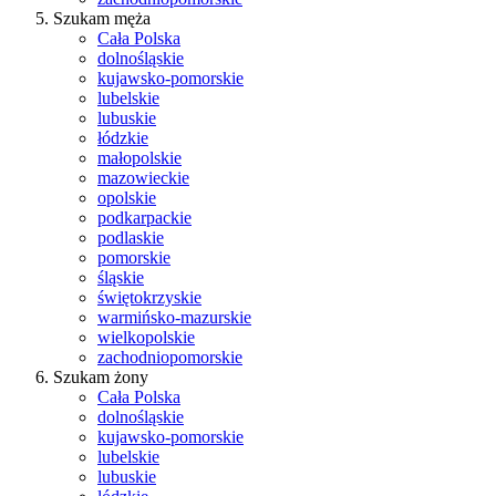
Szukam męża
Cała Polska
dolnośląskie
kujawsko-pomorskie
lubelskie
lubuskie
łódzkie
małopolskie
mazowieckie
opolskie
podkarpackie
podlaskie
pomorskie
śląskie
świętokrzyskie
warmińsko-mazurskie
wielkopolskie
zachodniopomorskie
Szukam żony
Cała Polska
dolnośląskie
kujawsko-pomorskie
lubelskie
lubuskie