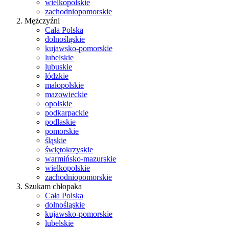
wielkopolskie
zachodniopomorskie
Mężczyźni
Cała Polska
dolnośląskie
kujawsko-pomorskie
lubelskie
lubuskie
łódzkie
małopolskie
mazowieckie
opolskie
podkarpackie
podlaskie
pomorskie
śląskie
świętokrzyskie
warmińsko-mazurskie
wielkopolskie
zachodniopomorskie
Szukam chłopaka
Cała Polska
dolnośląskie
kujawsko-pomorskie
lubelskie