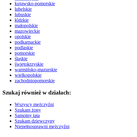
kujawsko-pomorskie
lubelskie
lubuskie
łódzkie
małopolskie
mazowieckie
opolskie
podkarpackie
podlaskie
pomorskie
śląskie
świętokrzyskie
warmińsko-mazurskie
wielkopolskie
zachodniopomorskie
Szukaj również w działach:
Wszyscy mężczyźni
Szukam żony
Samotny tata
Szukam dziewczyny
Niepełnosprawni mężczyźni