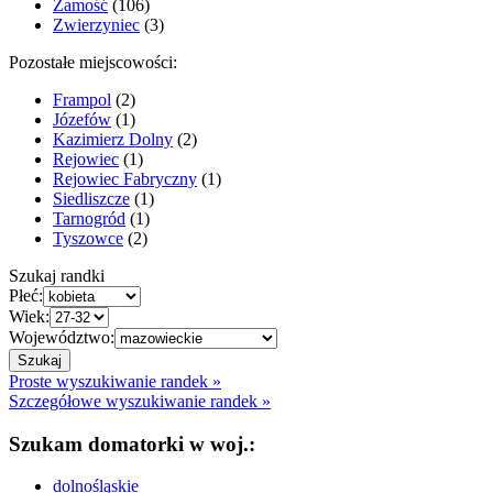
Zamość
(106)
Zwierzyniec
(3)
Pozostałe miejscowości:
Frampol
(2)
Józefów
(1)
Kazimierz Dolny
(2)
Rejowiec
(1)
Rejowiec Fabryczny
(1)
Siedliszcze
(1)
Tarnogród
(1)
Tyszowce
(2)
Szukaj randki
Płeć:
Wiek:
Województwo:
Proste wyszukiwanie randek »
Szczegółowe wyszukiwanie randek »
Szukam domatorki w woj.:
dolnośląskie