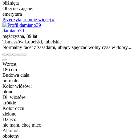
bliźnięta
Obecne zajęcie:
emerytura
Przeczytaj o mnie więcej »
damiano39
mężczyzna, 39 lat
Tomaszów Lubelski, lubelskie
Normalny facet z zasadami,lubiący spędzac wolny czas w dobry...
Wzrost:
186 cm
Budowa ciała:
normalna
Kolor włósów:
blond
Dł. włosów:
krótkie
Kolor oczu:
zielone
Dzieci:
nie mam, chcę mieć
Alkohol:
obojętny