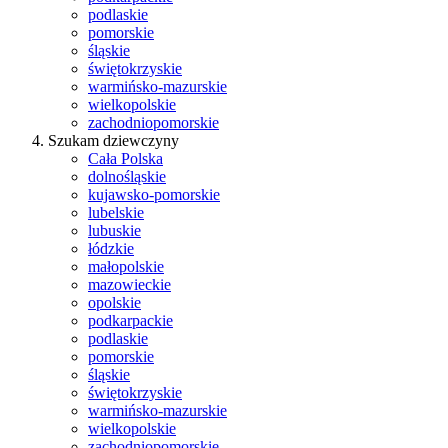
podlaskie
pomorskie
śląskie
świętokrzyskie
warmińsko-mazurskie
wielkopolskie
zachodniopomorskie
Szukam dziewczyny
Cała Polska
dolnośląskie
kujawsko-pomorskie
lubelskie
lubuskie
łódzkie
małopolskie
mazowieckie
opolskie
podkarpackie
podlaskie
pomorskie
śląskie
świętokrzyskie
warmińsko-mazurskie
wielkopolskie
zachodniopomorskie