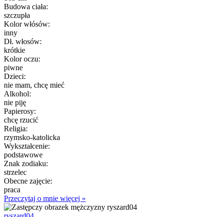
Budowa ciała:
szczupła
Kolor włósów:
inny
Dł. włosów:
krótkie
Kolor oczu:
piwne
Dzieci:
nie mam, chcę mieć
Alkohol:
nie piję
Papierosy:
chcę rzucić
Religia:
rzymsko-katolicka
Wykształcenie:
podstawowe
Znak zodiaku:
strzelec
Obecne zajęcie:
praca
Przeczytaj o mnie więcej »
ryszard04