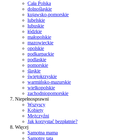
Cała Polska
dolnośląskie
kujawsko-pomorskie
lubelskie
lubuskie
łódzkie
małopolskie
mazowieckie
opolskie
podkarpackie
podlaskie
pomorskie
śląskie
świętokrzyskie
warmińsko-mazurskie
wielkopolskie
zachodniopomorskie
Niepełnosprawni
Wszyscy
Kobiety
Mężczyźni
Jak korzystać bezpłatnie?
Więcej
Samotna mama
Samotny tata