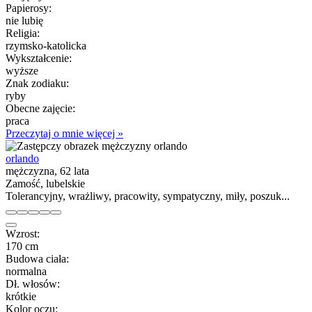
Papierosy:
nie lubię
Religia:
rzymsko-katolicka
Wykształcenie:
wyższe
Znak zodiaku:
ryby
Obecne zajęcie:
praca
Przeczytaj o mnie więcej »
orlando
mężczyzna, 62 lata
Zamość, lubelskie
Tolerancyjny, wrażliwy, pracowity, sympatyczny, miły, poszuk...
Wzrost:
170 cm
Budowa ciała:
normalna
Dł. włosów:
krótkie
Kolor oczu: