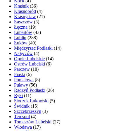
Kock
(4)
Kraśnik
(36)
Krasnobród
(4)
Krasnystaw
(21)
Łaszczów
(3)
Łęczna
(19)
Lubartów
(43)
Lublin
(288)
Łuków
(40)
Międzyrzec Podlaski
(14)
Nałęczów
(4)
Opole Lubelskie
(14)
Ostrów Lubelski
(6)
Parczew
(18)
Piaski
(6)
Poniatowa
(8)
Puławy
(56)
Radzyń Podlaski
(26)
Ryki
(11)
Stoczek Łukowski
(5)
Świdnik
(15)
Szczebrzeszyn
(3)
Terespol
(4)
Tomaszów Lubelski
(27)
Włodawa
(17)