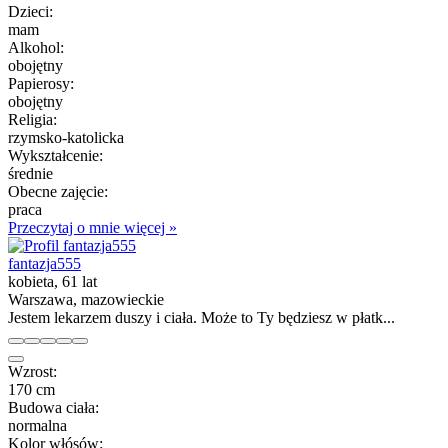
Dzieci:
mam
Alkohol:
obojętny
Papierosy:
obojętny
Religia:
rzymsko-katolicka
Wykształcenie:
średnie
Obecne zajęcie:
praca
Przeczytaj o mnie więcej »
fantazja555
kobieta, 61 lat
Warszawa, mazowieckie
Jestem lekarzem duszy i ciała. Może to Ty będziesz w płatk...
Wzrost:
170 cm
Budowa ciała:
normalna
Kolor włósów: