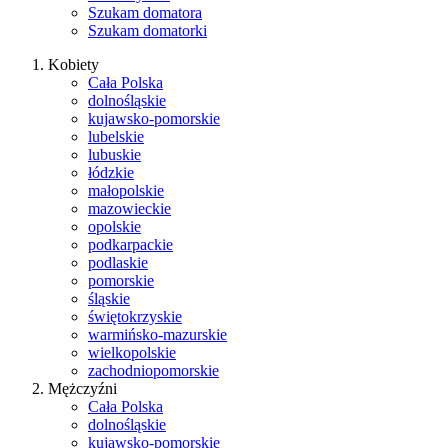
Szukam domatora
Szukam domatorki
Kobiety
Cała Polska
dolnośląskie
kujawsko-pomorskie
lubelskie
lubuskie
łódzkie
małopolskie
mazowieckie
opolskie
podkarpackie
podlaskie
pomorskie
śląskie
świętokrzyskie
warmińsko-mazurskie
wielkopolskie
zachodniopomorskie
Mężczyźni
Cała Polska
dolnośląskie
kujawsko-pomorskie