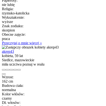
Papierosy:
nie lubię
Religia:
rzymsko-katolicka
Wykształcenie:
wyższe
Znak zodiaku:
skorpion
Obecne zajęcie:
praca
Przeczytaj o mnie więcej »
akrep43
kobieta, 59 lat
Siedlce, mazowieckie
miła uczciwa poznaj w realu
Wzrost:
162 cm
Budowa ciała:
normalna
Kolor włósów:
czarny
Dł. włosów: