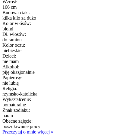
Wzrost:
166 cm
Budowa ciała:
kilka kilo za dużo
Kolor włósów:
blond
Dł. włosów:
do ramion
Kolor oczu:
niebieskie
Dzieci:
nie mam
Alkohol:
piję okazjonalnie
Papierosy:
nie lubię
Religia:
rzymsko-katolicka
Wykształcenie:
pomaturalne
Znak zodiaku:
baran
Obecne zajęcie:
poszukiwanie pracy
Przeczytaj o mnie więcej »