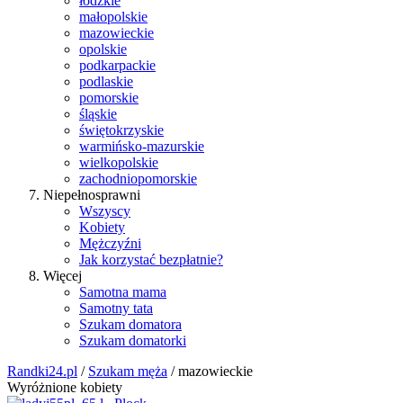
łódzkie
małopolskie
mazowieckie
opolskie
podkarpackie
podlaskie
pomorskie
śląskie
świętokrzyskie
warmińsko-mazurskie
wielkopolskie
zachodniopomorskie
Niepełnosprawni
Wszyscy
Kobiety
Mężczyźni
Jak korzystać bezpłatnie?
Więcej
Samotna mama
Samotny tata
Szukam domatora
Szukam domatorki
Randki24.pl
/
Szukam męża
/ mazowieckie
Wyróżnione kobiety