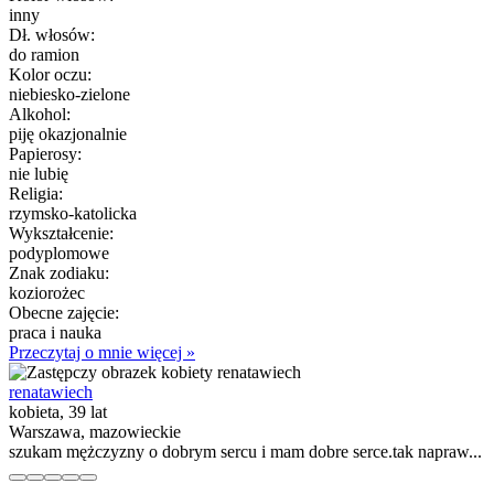
inny
Dł. włosów:
do ramion
Kolor oczu:
niebiesko-zielone
Alkohol:
piję okazjonalnie
Papierosy:
nie lubię
Religia:
rzymsko-katolicka
Wykształcenie:
podyplomowe
Znak zodiaku:
koziorożec
Obecne zajęcie:
praca i nauka
Przeczytaj o mnie więcej »
renatawiech
kobieta, 39 lat
Warszawa, mazowieckie
szukam mężczyzny o dobrym sercu i mam dobre serce.tak napraw...