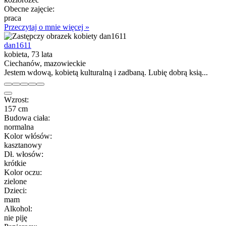
Obecne zajęcie:
praca
Przeczytaj o mnie więcej »
dan1611
kobieta, 73 lata
Ciechanów, mazowieckie
Jestem wdową, kobietą kulturalną i zadbaną. Lubię dobrą ksią...
Wzrost:
157 cm
Budowa ciała:
normalna
Kolor włósów:
kasztanowy
Dł. włosów:
krótkie
Kolor oczu:
zielone
Dzieci:
mam
Alkohol:
nie piję