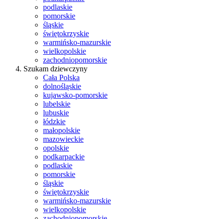
podlaskie
pomorskie
śląskie
świętokrzyskie
warmińsko-mazurskie
wielkopolskie
zachodniopomorskie
Szukam dziewczyny
Cała Polska
dolnośląskie
kujawsko-pomorskie
lubelskie
lubuskie
łódzkie
małopolskie
mazowieckie
opolskie
podkarpackie
podlaskie
pomorskie
śląskie
świętokrzyskie
warmińsko-mazurskie
wielkopolskie
zachodniopomorskie