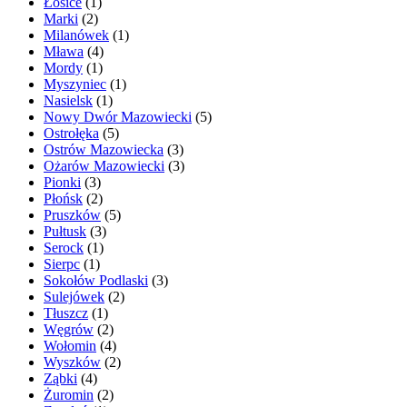
Łosice
(1)
Marki
(2)
Milanówek
(1)
Mława
(4)
Mordy
(1)
Myszyniec
(1)
Nasielsk
(1)
Nowy Dwór Mazowiecki
(5)
Ostrołęka
(5)
Ostrów Mazowiecka
(3)
Ożarów Mazowiecki
(3)
Pionki
(3)
Płońsk
(2)
Pruszków
(5)
Pułtusk
(3)
Serock
(1)
Sierpc
(1)
Sokołów Podlaski
(3)
Sulejówek
(2)
Tłuszcz
(1)
Węgrów
(2)
Wołomin
(4)
Wyszków
(2)
Ząbki
(4)
Żuromin
(2)