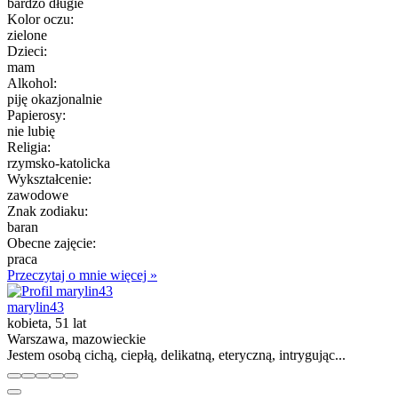
bardzo długie
Kolor oczu:
zielone
Dzieci:
mam
Alkohol:
piję okazjonalnie
Papierosy:
nie lubię
Religia:
rzymsko-katolicka
Wykształcenie:
zawodowe
Znak zodiaku:
baran
Obecne zajęcie:
praca
Przeczytaj o mnie więcej »
marylin43
kobieta, 51 lat
Warszawa, mazowieckie
Jestem osobą cichą, ciepłą, delikatną, eteryczną, intrygując...