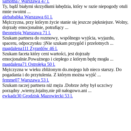
samotna7 Warszawa 47 l.
Ty, bądź białymi skrzydłami łabędzia, który w razie niepogody otuli
mnie swoimi ...
alebababka Warszawa 61 l.
Mężczyzna, przy którym życie stanie się jeszcze piękniejsze. Wolny,
dojrzały emocjonalnie, potrafiący ...
theonetoja Warszawa 71 l.
Szukam partnera do rozmowy, wspólnego wyjścia, wyjazdu,
spaceru, odpoczynku :)Nie szukam przygód i przelotnych ...
magdalena111 Żyrardów 46 l.
Szukam faceta który ceni wartości, jest dojrzały
emocjonalnie.Poważnego i ciepłego z którym będę mogła ...
magdalena71 Ostrołęka 50 l.
Mężczyzna w wieku zbliżonym do.mojego lub nieco starszy. Do
pogadania i do przytulenia. Z którym można wyjść ...
femme07 Warszawa 53 l.
Szukam raczej partnera niż męża .Dobrze żeby był uczciwy
porządny ,wierny,lojalny,nie pił nałogowo.ani ...
ewkadz30 Grodzisk Mazowiecki 53 l.