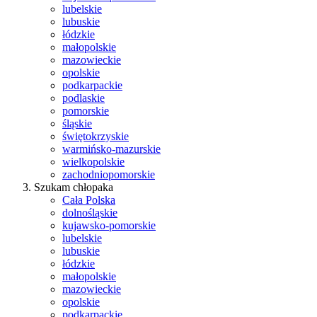
lubelskie
lubuskie
łódzkie
małopolskie
mazowieckie
opolskie
podkarpackie
podlaskie
pomorskie
śląskie
świętokrzyskie
warmińsko-mazurskie
wielkopolskie
zachodniopomorskie
Szukam chłopaka
Cała Polska
dolnośląskie
kujawsko-pomorskie
lubelskie
lubuskie
łódzkie
małopolskie
mazowieckie
opolskie
podkarpackie