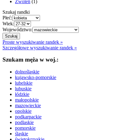
Zwoleń
(1)
Szukaj randki
Płeć:
Wiek:
Województwo:
Proste wyszukiwanie randek »
Szczegółowe wyszukiwanie randek »
Szukam męża w woj.:
dolnośląskie
kujawsko-pomorskie
lubelskie
lubuskie
łódzkie
małopolskie
mazowieckie
opolskie
podkarpackie
podlaskie
pomorskie
śląskie
świętokrzyskie