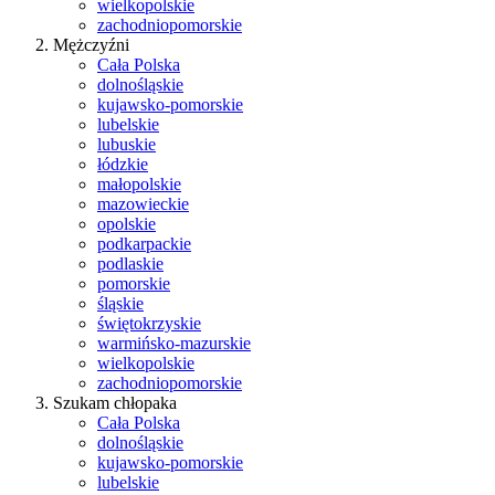
wielkopolskie
zachodniopomorskie
Mężczyźni
Cała Polska
dolnośląskie
kujawsko-pomorskie
lubelskie
lubuskie
łódzkie
małopolskie
mazowieckie
opolskie
podkarpackie
podlaskie
pomorskie
śląskie
świętokrzyskie
warmińsko-mazurskie
wielkopolskie
zachodniopomorskie
Szukam chłopaka
Cała Polska
dolnośląskie
kujawsko-pomorskie
lubelskie