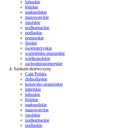
lubuskie
łódzkie
małopolskie
mazowieckie
opolskie
podkarpackie
podlaskie
pomorskie
śląskie
świętokrzyskie
warmińsko-mazurskie
wielkopolskie
zachodniopomorskie
Szukam dziewczyny
Cała Polska
dolnośląskie
kujawsko-pomorskie
lubelskie
lubuskie
łódzkie
małopolskie
mazowieckie
opolskie
podkarpackie
podlaskie