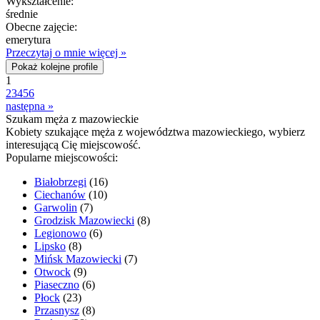
Wykształcenie:
średnie
Obecne zajęcie:
emerytura
Przeczytaj o mnie więcej »
Pokaż kolejne profile
1
2
3
4
5
6
następna »
Szukam męża z mazowieckie
Kobiety szukające męża z województwa mazowieckiego, wybierz
interesującą Cię miejscowość.
Popularne miejscowości:
Białobrzegi
(16)
Ciechanów
(10)
Garwolin
(7)
Grodzisk Mazowiecki
(8)
Legionowo
(6)
Lipsko
(8)
Mińsk Mazowiecki
(7)
Otwock
(9)
Piaseczno
(6)
Płock
(23)
Przasnysz
(8)