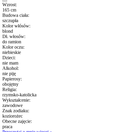
Wzrost:
165 cm
Budowa ciała:
szczupła
Kolor włósów:
blond
Dł. włosów:
do ramion
Kolor oczu:
niebieskie
Dzieci:
nie mam
Alkohol:
nie piję
Papierosy:
obojętny
Religia:
rzymsko-katolicka
Wykształcenie:
zawodowe
Znak zodiaku:
koziorożec
Obecne zajęcie:
praca
Przeczytaj o mnie więcej »