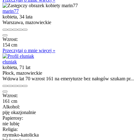
marin77
kobieta, 34 lata
Warszawa, mazowieckie
Wzrost:
154 cm
Przeczytaj o mnie więcej »
eluniak
kobieta, 71 lat
Płock, mazowieckie
Wdowa lat 70 wzrost 161 na emeryturze bez nałogów szukam pr...
Wzrost:
161 cm
Alkohol:
piję okazjonalnie
Papierosy:
nie lubię
Religia:
rzymsko-katolicka