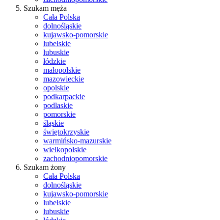
Szukam męża
Cała Polska
dolnośląskie
kujawsko-pomorskie
lubelskie
lubuskie
łódzkie
małopolskie
mazowieckie
opolskie
podkarpackie
podlaskie
pomorskie
śląskie
świętokrzyskie
warmińsko-mazurskie
wielkopolskie
zachodniopomorskie
Szukam żony
Cała Polska
dolnośląskie
kujawsko-pomorskie
lubelskie
lubuskie