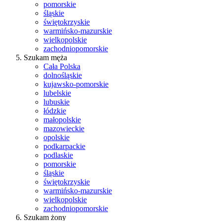
pomorskie
śląskie
świętokrzyskie
warmińsko-mazurskie
wielkopolskie
zachodniopomorskie
Szukam męża
Cała Polska
dolnośląskie
kujawsko-pomorskie
lubelskie
lubuskie
łódzkie
małopolskie
mazowieckie
opolskie
podkarpackie
podlaskie
pomorskie
śląskie
świętokrzyskie
warmińsko-mazurskie
wielkopolskie
zachodniopomorskie
Szukam żony