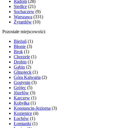
Radom
(28)
Siedlce
(21)
Sochaczew
(9)
Warszawa
(331)
Żyrardów
(10)
Pozostałe miejscowości:
Bieżuń
(1)
Błonie
(3)
Brok
(1)
Chorzele
(1)
Drobin
(1)
Gąbin
(2)
Glinojeck
(1)
Góra Kalwaria
(2)
Gostynin
(3)
Grójec
(5)
Józefów
(3)
Karczew
(1)
Kobyłka
(1)
Konstancin-Jeziorna
(3)
Kozienice
(4)
Łochów
(1)
Łomianki
(1)