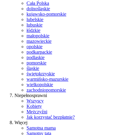
Cała Polska
dolnośląskie
kujawsko-pomorskie
lubelskie
lubuskie
łódzkie
małopolskie
mazowieckie
opolskie
podkarpackie
podlaskie
pomorskie
śląskie
świętokrzyskie
warmińsko-mazurskie
wielkopolskie
zachodniopomorskie
Niepełnosprawni
Wszyscy
Kobiety
Mężczyźni
Jak korzystać bezpłatnie?
Więcej
Samotna mama
Samotny tata