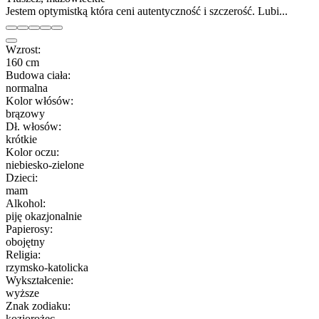
Jestem optymistką która ceni autentyczność i szczerość. Lubi...
Wzrost:
160 cm
Budowa ciała:
normalna
Kolor włósów:
brązowy
Dł. włosów:
krótkie
Kolor oczu:
niebiesko-zielone
Dzieci:
mam
Alkohol:
piję okazjonalnie
Papierosy:
obojętny
Religia:
rzymsko-katolicka
Wykształcenie:
wyższe
Znak zodiaku:
koziorożec