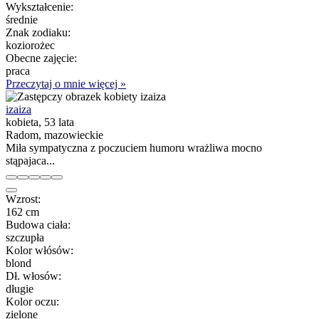
Wykształcenie:
średnie
Znak zodiaku:
koziorożec
Obecne zajęcie:
praca
Przeczytaj o mnie więcej »
izaiza
kobieta, 53 lata
Radom, mazowieckie
Miła sympatyczna z poczuciem humoru wrażliwa mocno
stąpajaca...
Wzrost:
162 cm
Budowa ciała:
szczupła
Kolor włósów:
blond
Dł. włosów:
długie
Kolor oczu:
zielone