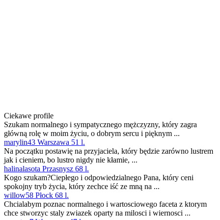
Ciekawe profile
Szukam normalnego i sympatycznego mężczyzny, który zagra
główną rolę w moim życiu, o dobrym sercu i pięknym ...
marylin43 Warszawa 51 l.
Na początku postawię na przyjaciela, który będzie zarówno lustrem
jak i cieniem, bo lustro nigdy nie kłamie, ...
halinalasota Przasnysz 68 l.
Kogo szukam?Ciepłego i odpowiedzialnego Pana, który ceni
spokojny tryb życia, który zechce iść ze mną na ...
willow58 Płock 68 l.
Chcialabym poznac normalnego i wartosciowego faceta z ktorym
chce stworzyc staly zwiazek oparty na milosci i wiernosci ...