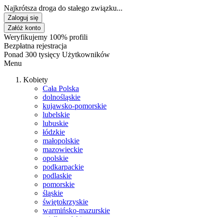
Najkrótsza droga do stałego związku...
Zaloguj się
Załóż konto
Weryfikujemy 100% profili
Bezpłatna rejestracja
Ponad 300 tysięcy Użytkowników
Menu
Kobiety
Cała Polska
dolnośląskie
kujawsko-pomorskie
lubelskie
lubuskie
łódzkie
małopolskie
mazowieckie
opolskie
podkarpackie
podlaskie
pomorskie
śląskie
świętokrzyskie
warmińsko-mazurskie