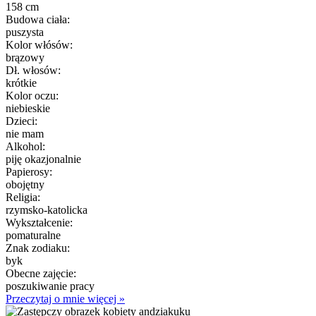
158 cm
Budowa ciała:
puszysta
Kolor włósów:
brązowy
Dł. włosów:
krótkie
Kolor oczu:
niebieskie
Dzieci:
nie mam
Alkohol:
piję okazjonalnie
Papierosy:
obojętny
Religia:
rzymsko-katolicka
Wykształcenie:
pomaturalne
Znak zodiaku:
byk
Obecne zajęcie:
poszukiwanie pracy
Przeczytaj o mnie więcej »