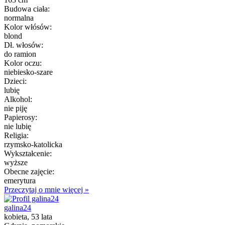
Budowa ciała:
normalna
Kolor włósów:
blond
Dł. włosów:
do ramion
Kolor oczu:
niebiesko-szare
Dzieci:
lubię
Alkohol:
nie piję
Papierosy:
nie lubię
Religia:
rzymsko-katolicka
Wykształcenie:
wyższe
Obecne zajęcie:
emerytura
Przeczytaj o mnie więcej »
galina24
kobieta, 53 lata