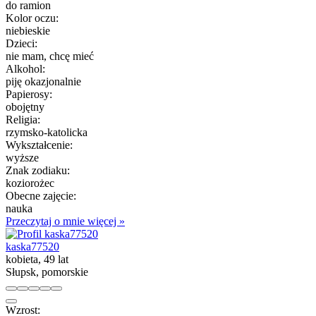
do ramion
Kolor oczu:
niebieskie
Dzieci:
nie mam, chcę mieć
Alkohol:
piję okazjonalnie
Papierosy:
obojętny
Religia:
rzymsko-katolicka
Wykształcenie:
wyższe
Znak zodiaku:
koziorożec
Obecne zajęcie:
nauka
Przeczytaj o mnie więcej »
kaska77520
kobieta, 49 lat
Słupsk, pomorskie
Wzrost: