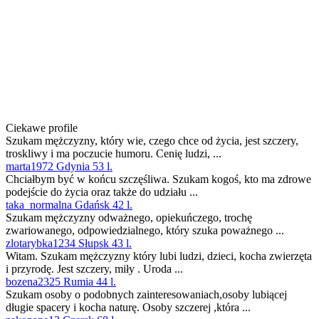
Ciekawe profile
Szukam mężczyzny, który wie, czego chce od życia, jest szczery,
troskliwy i ma poczucie humoru. Cenię ludzi, ...
marta1972 Gdynia 53 l.
Chciałbym być w końcu szczęśliwa. Szukam kogoś, kto ma zdrowe
podejście do życia oraz także do udziału ...
taka_normalna Gdańsk 42 l.
Szukam mężczyzny odważnego, opiekuńczego, trochę
zwariowanego, odpowiedzialnego, który szuka poważnego ...
zlotarybka1234 Słupsk 43 l.
Witam. Szukam mężczyzny który lubi ludzi, dzieci, kocha zwierzęta
i przyrodę. Jest szczery, miły . Uroda ...
bozena2325 Rumia 44 l.
Szukam osoby o podobnych zainteresowaniach,osoby lubiącej
długie spacery i kocha naturę. Osoby szczerej ,która ...