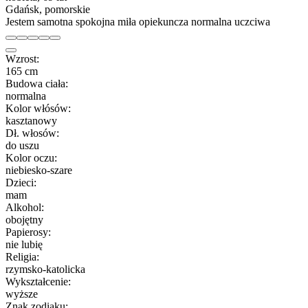
Gdańsk, pomorskie
Jestem samotna spokojna miła opiekuncza normalna uczciwa
Wzrost:
165 cm
Budowa ciała:
normalna
Kolor włósów:
kasztanowy
Dł. włosów:
do uszu
Kolor oczu:
niebiesko-szare
Dzieci:
mam
Alkohol:
obojętny
Papierosy:
nie lubię
Religia:
rzymsko-katolicka
Wykształcenie:
wyższe
Znak zodiaku: