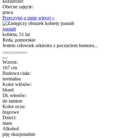
koziorożec
Obecne zajęcie:
praca
Przeczytaj o mnie więcej »
joasiab
kobieta, 51 lat
Reda, pomorskie
Jestem człowiek orkiestra z poczuciem humoru...
Wzrost:
167 cm
Budowa ciała:
normalna
Kolor włósów:
blond
Dł. włosów:
do ramion
Kolor oczu:
brązowe
Dzieci:
mam
Alkohol:
piję okazjonalnie