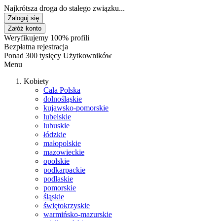
Najkrótsza droga do stałego związku...
Zaloguj się
Załóż konto
Weryfikujemy 100% profili
Bezpłatna rejestracja
Ponad 300 tysięcy Użytkowników
Menu
Kobiety
Cała Polska
dolnośląskie
kujawsko-pomorskie
lubelskie
lubuskie
łódzkie
małopolskie
mazowieckie
opolskie
podkarpackie
podlaskie
pomorskie
śląskie
świętokrzyskie
warmińsko-mazurskie