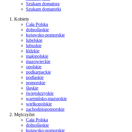
Szukam domatora
Szukam domatorki
Kobiety
Cała Polska
dolnośląskie
kujawsko-pomorskie
lubelskie
lubuskie
łódzkie
małopolskie
mazowieckie
opolskie
podkarpackie
podlaskie
pomorskie
śląskie
świętokrzyskie
warmińsko-mazurskie
wielkopolskie
zachodniopomorskie
Mężczyźni
Cała Polska
dolnośląskie
kujawsko-pomorskie