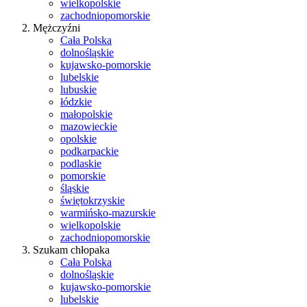
wielkopolskie
zachodniopomorskie
Mężczyźni
Cała Polska
dolnośląskie
kujawsko-pomorskie
lubelskie
lubuskie
łódzkie
małopolskie
mazowieckie
opolskie
podkarpackie
podlaskie
pomorskie
śląskie
świętokrzyskie
warmińsko-mazurskie
wielkopolskie
zachodniopomorskie
Szukam chłopaka
Cała Polska
dolnośląskie
kujawsko-pomorskie
lubelskie