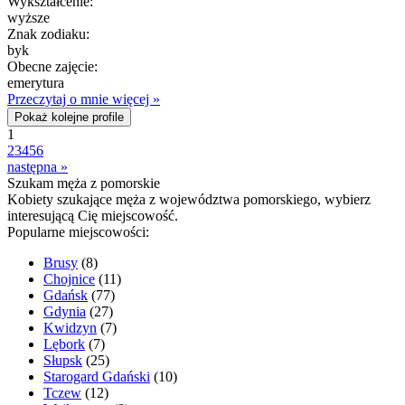
Wykształcenie:
wyższe
Znak zodiaku:
byk
Obecne zajęcie:
emerytura
Przeczytaj o mnie więcej »
Pokaż kolejne profile
1
2
3
4
5
6
następna »
Szukam męża z pomorskie
Kobiety szukające męża z województwa pomorskiego, wybierz
interesującą Cię miejscowość.
Popularne miejscowości:
Brusy
(8)
Chojnice
(11)
Gdańsk
(77)
Gdynia
(27)
Kwidzyn
(7)
Lębork
(7)
Słupsk
(25)
Starogard Gdański
(10)
Tczew
(12)