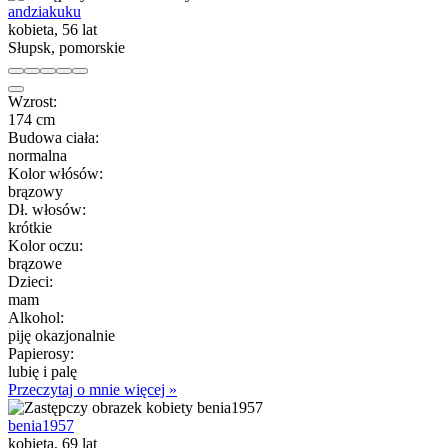
andziakuku
kobieta, 56 lat
Słupsk, pomorskie
Wzrost:
174 cm
Budowa ciała:
normalna
Kolor włósów:
brązowy
Dł. włosów:
krótkie
Kolor oczu:
brązowe
Dzieci:
mam
Alkohol:
piję okazjonalnie
Papierosy:
lubię i palę
Przeczytaj o mnie więcej »
benia1957
kobieta, 69 lat