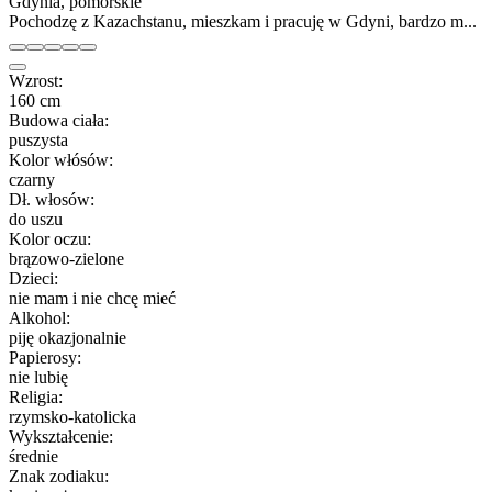
Gdynia, pomorskie
Pochodzę z Kazachstanu, mieszkam i pracuję w Gdyni, bardzo m...
Wzrost:
160 cm
Budowa ciała:
puszysta
Kolor włósów:
czarny
Dł. włosów:
do uszu
Kolor oczu:
brązowo-zielone
Dzieci:
nie mam i nie chcę mieć
Alkohol:
piję okazjonalnie
Papierosy:
nie lubię
Religia:
rzymsko-katolicka
Wykształcenie:
średnie
Znak zodiaku: