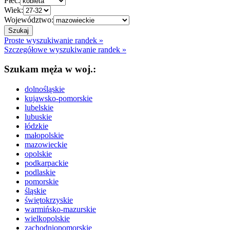
Płeć:
Wiek:
Województwo:
Proste wyszukiwanie randek »
Szczegółowe wyszukiwanie randek »
Szukam męża w woj.:
dolnośląskie
kujawsko-pomorskie
lubelskie
lubuskie
łódzkie
małopolskie
mazowieckie
opolskie
podkarpackie
podlaskie
pomorskie
śląskie
świętokrzyskie
warmińsko-mazurskie
wielkopolskie
zachodniopomorskie