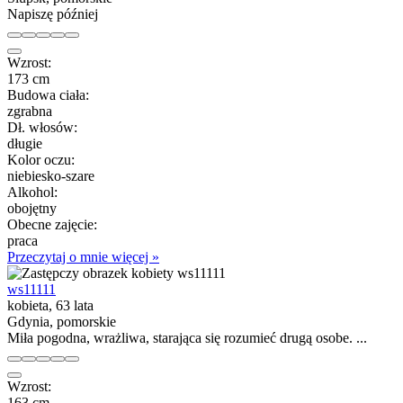
Napiszę później
Wzrost:
173 cm
Budowa ciała:
zgrabna
Dł. włosów:
długie
Kolor oczu:
niebiesko-szare
Alkohol:
obojętny
Obecne zajęcie:
praca
Przeczytaj o mnie więcej »
ws11111
kobieta, 63 lata
Gdynia, pomorskie
Miła pogodna, wrażliwa, starająca się rozumieć drugą osobe. ...
Wzrost:
163 cm