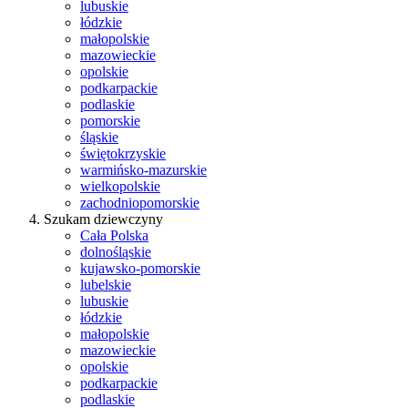
lubuskie
łódzkie
małopolskie
mazowieckie
opolskie
podkarpackie
podlaskie
pomorskie
śląskie
świętokrzyskie
warmińsko-mazurskie
wielkopolskie
zachodniopomorskie
Szukam dziewczyny
Cała Polska
dolnośląskie
kujawsko-pomorskie
lubelskie
lubuskie
łódzkie
małopolskie
mazowieckie
opolskie
podkarpackie
podlaskie