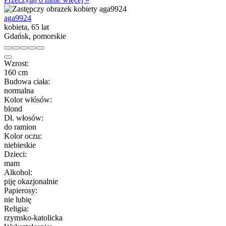
aga9924
kobieta, 65 lat
Gdańsk, pomorskie
Wzrost:
160 cm
Budowa ciała:
normalna
Kolor włósów:
blond
Dł. włosów:
do ramion
Kolor oczu:
niebieskie
Dzieci:
mam
Alkohol:
piję okazjonalnie
Papierosy:
nie lubię
Religia:
rzymsko-katolicka