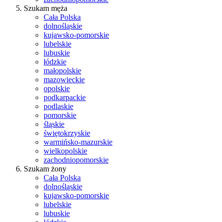
Szukam męża
Cała Polska
dolnośląskie
kujawsko-pomorskie
lubelskie
lubuskie
łódzkie
małopolskie
mazowieckie
opolskie
podkarpackie
podlaskie
pomorskie
śląskie
świętokrzyskie
warmińsko-mazurskie
wielkopolskie
zachodniopomorskie
Szukam żony
Cała Polska
dolnośląskie
kujawsko-pomorskie
lubelskie
lubuskie