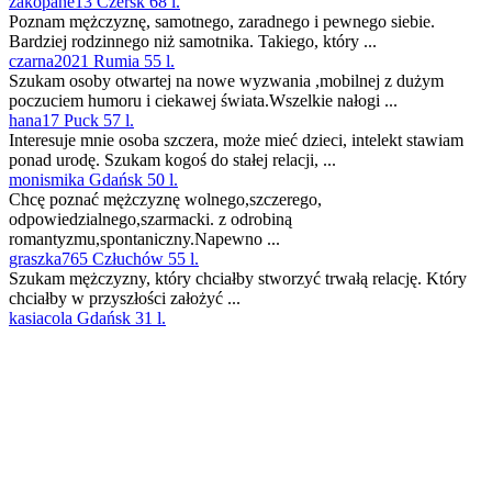
zakopane13 Czersk 68 l.
Poznam mężczyznę, samotnego, zaradnego i pewnego siebie.
Bardziej rodzinnego niż samotnika. Takiego, który ...
czarna2021 Rumia 55 l.
Szukam osoby otwartej na nowe wyzwania ,mobilnej z dużym
poczuciem humoru i ciekawej świata.Wszelkie nałogi ...
hana17 Puck 57 l.
Interesuje mnie osoba szczera, może mieć dzieci, intelekt stawiam
ponad urodę. Szukam kogoś do stałej relacji, ...
monismika Gdańsk 50 l.
Chcę poznać mężczyznę wolnego,szczerego,
odpowiedzialnego,szarmacki. z odrobiną
romantyzmu,spontaniczny.Napewno ...
graszka765 Człuchów 55 l.
Szukam mężczyzny, który chciałby stworzyć trwałą relację. Który
chciałby w przyszłości założyć ...
kasiacola Gdańsk 31 l.