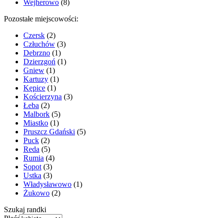
Wejherowo
(8)
Pozostałe miejscowości:
Czersk
(2)
Człuchów
(3)
Debrzno
(1)
Dzierzgoń
(1)
Gniew
(1)
Kartuzy
(1)
Kępice
(1)
Kościerzyna
(3)
Łeba
(2)
Malbork
(5)
Miastko
(1)
Pruszcz Gdański
(5)
Puck
(2)
Reda
(5)
Rumia
(4)
Sopot
(3)
Ustka
(3)
Władysławowo
(1)
Żukowo
(2)
Szukaj randki