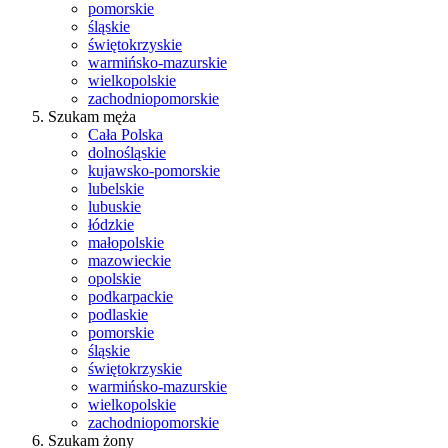
pomorskie
śląskie
świętokrzyskie
warmińsko-mazurskie
wielkopolskie
zachodniopomorskie
Szukam męża
Cała Polska
dolnośląskie
kujawsko-pomorskie
lubelskie
lubuskie
łódzkie
małopolskie
mazowieckie
opolskie
podkarpackie
podlaskie
pomorskie
śląskie
świętokrzyskie
warmińsko-mazurskie
wielkopolskie
zachodniopomorskie
Szukam żony