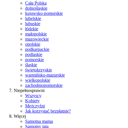
Cała Polska
dolnośląskie
kujawsko-pomorskie
lubelskie
lubuskie
łódzkie
małopolskie
mazowieckie
opolskie
podkarpackie
podlaskie
pomorskie
śląskie
świętokrzyskie
warmińsko-mazurskie
wielkopolskie
zachodniopomorskie
Niepełnosprawni
Wszyscy
Kobiety
Mężczyźni
Jak korzystać bezpłatnie?
Więcej
Samotna mama
Samotny tata