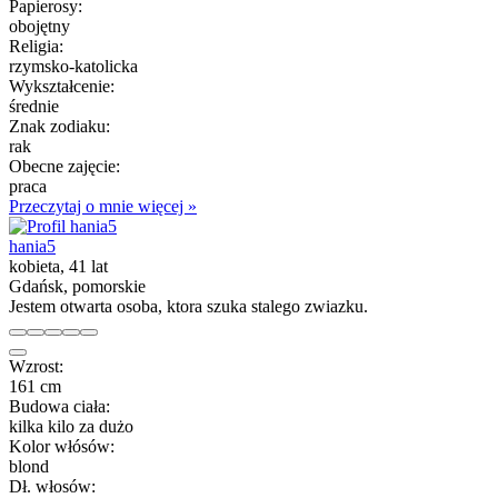
Papierosy:
obojętny
Religia:
rzymsko-katolicka
Wykształcenie:
średnie
Znak zodiaku:
rak
Obecne zajęcie:
praca
Przeczytaj o mnie więcej »
hania5
kobieta, 41 lat
Gdańsk, pomorskie
Jestem otwarta osoba, ktora szuka stalego zwiazku.
Wzrost:
161 cm
Budowa ciała:
kilka kilo za dużo
Kolor włósów:
blond
Dł. włosów: