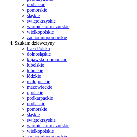
podlaskie
pomorskie
śląskie
świętokrzyskie
warmińsko-mazurskie
wielkopolskie
zachodniopomorskie
Szukam dziewczyny
Cała Polska
dolnośląskie
kujawsko-pomorskie
lubelskie
lubuskie
łódzkie
małopolskie
mazowieckie
opolskie
podkarpackie
podlaskie
pomorskie
śląskie
świętokrzyskie
warmińsko-mazurskie
wielkopolskie
zachodniopomorskie