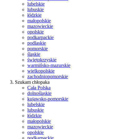
lubelskie
lubuskie
łódzkie
małopolskie
mazowieckie
opolskie
podkarpackie
podlaskie
pomorskie
śląskie
świętokrzyskie
warmińsko-mazurskie
wielkopolskie
zachodniopomorskie
Szukam chłopaka
Cała Polska
dolnośląskie
kujawsko-pomorskie
lubelskie
lubuskie
łódzkie
małopolskie
mazowieckie
opolskie
podkarpackie