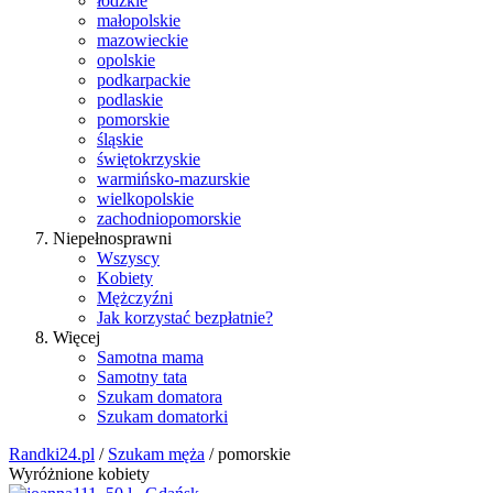
łódzkie
małopolskie
mazowieckie
opolskie
podkarpackie
podlaskie
pomorskie
śląskie
świętokrzyskie
warmińsko-mazurskie
wielkopolskie
zachodniopomorskie
Niepełnosprawni
Wszyscy
Kobiety
Mężczyźni
Jak korzystać bezpłatnie?
Więcej
Samotna mama
Samotny tata
Szukam domatora
Szukam domatorki
Randki24.pl
/
Szukam męża
/ pomorskie
Wyróżnione kobiety