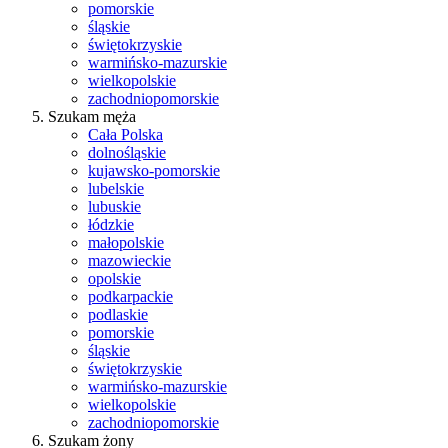
pomorskie
śląskie
świętokrzyskie
warmińsko-mazurskie
wielkopolskie
zachodniopomorskie
Szukam męża
Cała Polska
dolnośląskie
kujawsko-pomorskie
lubelskie
lubuskie
łódzkie
małopolskie
mazowieckie
opolskie
podkarpackie
podlaskie
pomorskie
śląskie
świętokrzyskie
warmińsko-mazurskie
wielkopolskie
zachodniopomorskie
Szukam żony