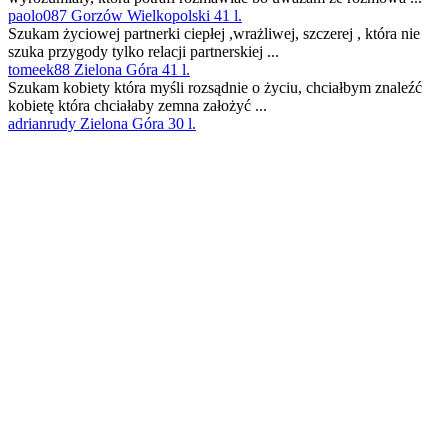
paolo087 Gorzów Wielkopolski 41 l.
Szukam życiowej partnerki ciepłej ,wrażliwej, szczerej , która nie
szuka przygody tylko relacji partnerskiej ...
tomeek88 Zielona Góra 41 l.
Szukam kobiety która myśli rozsądnie o życiu, chciałbym znaleźć
kobietę która chciałaby zemna założyć ...
adrianrudy Zielona Góra 30 l.