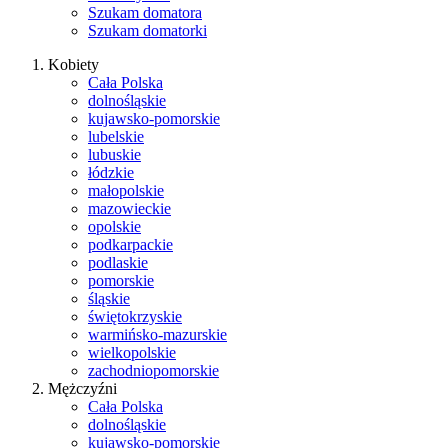
Szukam domatora
Szukam domatorki
Kobiety
Cała Polska
dolnośląskie
kujawsko-pomorskie
lubelskie
lubuskie
łódzkie
małopolskie
mazowieckie
opolskie
podkarpackie
podlaskie
pomorskie
śląskie
świętokrzyskie
warmińsko-mazurskie
wielkopolskie
zachodniopomorskie
Mężczyźni
Cała Polska
dolnośląskie
kujawsko-pomorskie