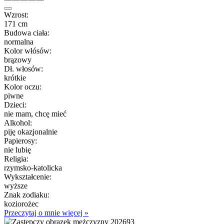
Wzrost:
171 cm
Budowa ciała:
normalna
Kolor włósów:
brązowy
Dł. włosów:
krótkie
Kolor oczu:
piwne
Dzieci:
nie mam, chcę mieć
Alkohol:
piję okazjonalnie
Papierosy:
nie lubię
Religia:
rzymsko-katolicka
Wykształcenie:
wyższe
Znak zodiaku:
koziorożec
Przeczytaj o mnie więcej »