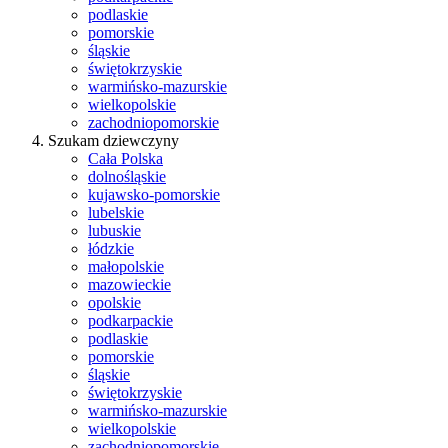
podlaskie
pomorskie
śląskie
świętokrzyskie
warmińsko-mazurskie
wielkopolskie
zachodniopomorskie
Szukam dziewczyny
Cała Polska
dolnośląskie
kujawsko-pomorskie
lubelskie
lubuskie
łódzkie
małopolskie
mazowieckie
opolskie
podkarpackie
podlaskie
pomorskie
śląskie
świętokrzyskie
warmińsko-mazurskie
wielkopolskie
zachodniopomorskie