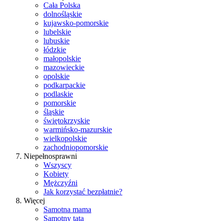
Cała Polska
dolnośląskie
kujawsko-pomorskie
lubelskie
lubuskie
łódzkie
małopolskie
mazowieckie
opolskie
podkarpackie
podlaskie
pomorskie
śląskie
świętokrzyskie
warmińsko-mazurskie
wielkopolskie
zachodniopomorskie
Niepełnosprawni
Wszyscy
Kobiety
Mężczyźni
Jak korzystać bezpłatnie?
Więcej
Samotna mama
Samotny tata