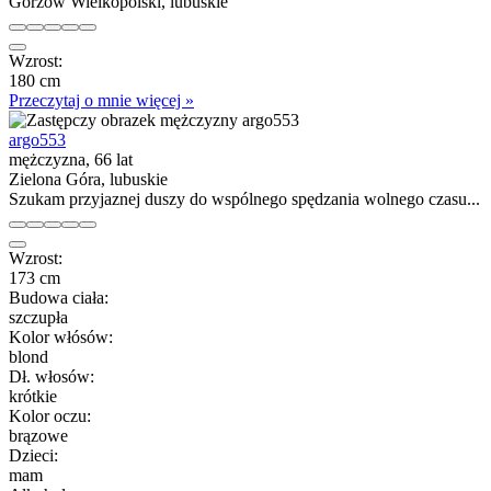
Gorzów Wielkopolski, lubuskie
Wzrost:
180 cm
Przeczytaj o mnie więcej »
argo553
mężczyzna, 66 lat
Zielona Góra, lubuskie
Szukam przyjaznej duszy do wspólnego spędzania wolnego czasu...
Wzrost:
173 cm
Budowa ciała:
szczupła
Kolor włósów:
blond
Dł. włosów:
krótkie
Kolor oczu:
brązowe
Dzieci:
mam