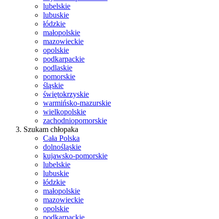
lubelskie
lubuskie
łódzkie
małopolskie
mazowieckie
opolskie
podkarpackie
podlaskie
pomorskie
śląskie
świętokrzyskie
warmińsko-mazurskie
wielkopolskie
zachodniopomorskie
Szukam chłopaka
Cała Polska
dolnośląskie
kujawsko-pomorskie
lubelskie
lubuskie
łódzkie
małopolskie
mazowieckie
opolskie
podkarpackie