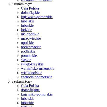
Szukam męża
Cała Polska
dolnośląskie
kujawsko-pomorskie
lubelskie
lubuskie
łódzkie
małopolskie
mazowieckie
opolskie
podkarpackie
podlaskie
pomorskie
śląskie
świętokrzyskie
warmińsko-mazurskie
wielkopolskie
zachodniopomorskie
Szukam żony
Cała Polska
dolnośląskie
kujawsko-pomorskie
lubelskie
lubuskie