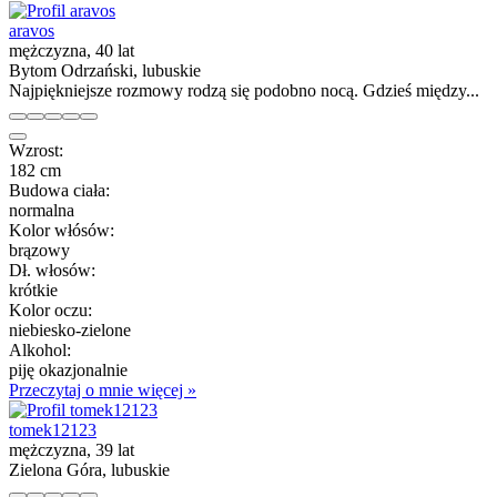
aravos
mężczyzna, 40 lat
Bytom Odrzański, lubuskie
Najpiękniejsze rozmowy rodzą się podobno nocą. Gdzieś między...
Wzrost:
182 cm
Budowa ciała:
normalna
Kolor włósów:
brązowy
Dł. włosów:
krótkie
Kolor oczu:
niebiesko-zielone
Alkohol:
piję okazjonalnie
Przeczytaj o mnie więcej »
tomek12123
mężczyzna, 39 lat
Zielona Góra, lubuskie