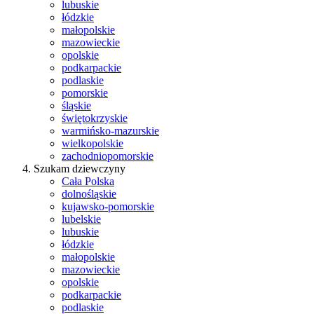
lubuskie
łódzkie
małopolskie
mazowieckie
opolskie
podkarpackie
podlaskie
pomorskie
śląskie
świętokrzyskie
warmińsko-mazurskie
wielkopolskie
zachodniopomorskie
Szukam dziewczyny
Cała Polska
dolnośląskie
kujawsko-pomorskie
lubelskie
lubuskie
łódzkie
małopolskie
mazowieckie
opolskie
podkarpackie
podlaskie