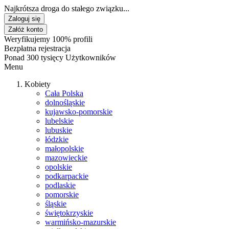
Najkrótsza droga do stałego związku...
Zaloguj się
Załóż konto
Weryfikujemy 100% profili
Bezpłatna rejestracja
Ponad 300 tysięcy Użytkowników
Menu
Kobiety
Cała Polska
dolnośląskie
kujawsko-pomorskie
lubelskie
lubuskie
łódzkie
małopolskie
mazowieckie
opolskie
podkarpackie
podlaskie
pomorskie
śląskie
świętokrzyskie
warmińsko-mazurskie