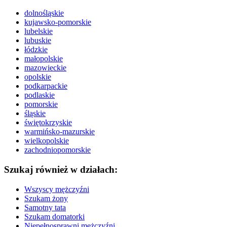
dolnośląskie
kujawsko-pomorskie
lubelskie
lubuskie
łódzkie
małopolskie
mazowieckie
opolskie
podkarpackie
podlaskie
pomorskie
śląskie
świętokrzyskie
warmińsko-mazurskie
wielkopolskie
zachodniopomorskie
Szukaj również w działach:
Wszyscy mężczyźni
Szukam żony
Samotny tata
Szukam domatorki
Niepełnosprawni mężczyźni