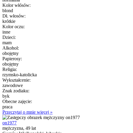
Kolor włósów:
blond
Dł. włosów:
krótkie
Kolor oczu:
inne
Dzieci:
mam
Alkohol:
obojętny
Papierosy:
obojętny
Religia:
rzymsko-katolicka
Wykształcenie:
zawodowe
Znak zodiaku:
byk
Obecne zajęcie:
praca
Przeczytaj o mnie więcej »
on1977
mężczyzna, 49 lat