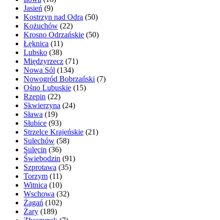
Jasień
(9)
Kostrzyn nad Odrą
(50)
Kożuchów
(22)
Krosno Odrzańskie
(50)
Łęknica
(11)
Lubsko
(38)
Międzyrzecz
(71)
Nowa Sól
(134)
Nowogród Bobrzański
(7)
Ośno Lubuskie
(15)
Rzepin
(22)
Skwierzyna
(24)
Sława
(19)
Słubice
(93)
Strzelce Krajeńskie
(21)
Sulechów
(58)
Sulęcin
(36)
Świebodzin
(91)
Szprotawa
(35)
Torzym
(11)
Witnica
(10)
Wschowa
(32)
Żagań
(102)
Żary
(189)