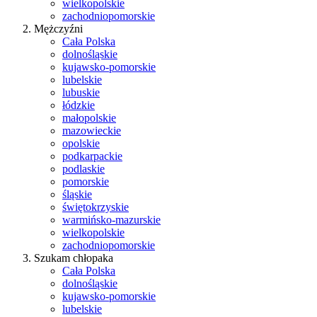
wielkopolskie
zachodniopomorskie
Mężczyźni
Cała Polska
dolnośląskie
kujawsko-pomorskie
lubelskie
lubuskie
łódzkie
małopolskie
mazowieckie
opolskie
podkarpackie
podlaskie
pomorskie
śląskie
świętokrzyskie
warmińsko-mazurskie
wielkopolskie
zachodniopomorskie
Szukam chłopaka
Cała Polska
dolnośląskie
kujawsko-pomorskie
lubelskie