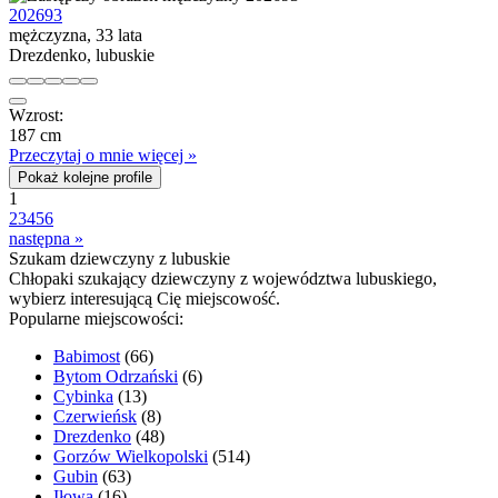
202693
mężczyzna, 33 lata
Drezdenko, lubuskie
Wzrost:
187 cm
Przeczytaj o mnie więcej »
Pokaż kolejne profile
1
2
3
4
5
6
następna »
Szukam dziewczyny z lubuskie
Chłopaki szukający dziewczyny z województwa lubuskiego,
wybierz interesującą Cię miejscowość.
Popularne miejscowości:
Babimost
(66)
Bytom Odrzański
(6)
Cybinka
(13)
Czerwieńsk
(8)
Drezdenko
(48)
Gorzów Wielkopolski
(514)
Gubin
(63)
Iłowa
(16)