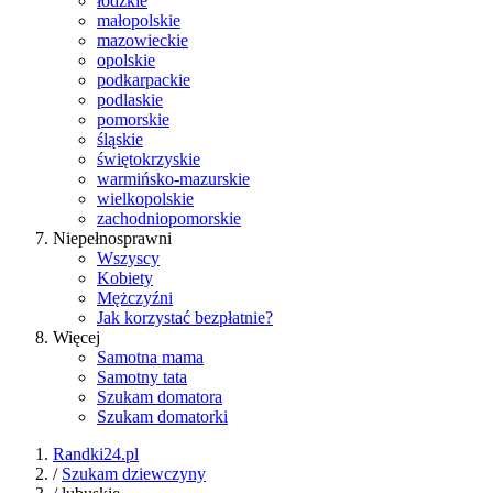
łódzkie
małopolskie
mazowieckie
opolskie
podkarpackie
podlaskie
pomorskie
śląskie
świętokrzyskie
warmińsko-mazurskie
wielkopolskie
zachodniopomorskie
Niepełnosprawni
Wszyscy
Kobiety
Mężczyźni
Jak korzystać bezpłatnie?
Więcej
Samotna mama
Samotny tata
Szukam domatora
Szukam domatorki
Randki24.pl
/
Szukam dziewczyny