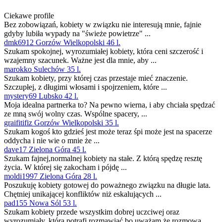
Ciekawe profile
Bez zobowiązań, kobiety w związku nie interesują mnie, fajnie
gdyby lubiła wypady na "świeże powietrze" ...
dmk6912 Gorzów Wielkopolski 46 l.
Szukam spokojnej, wyrozumiałej kobiety, która ceni szczerość i
wzajemny szacunek. Ważne jest dla mnie, aby ...
marokko Sulechów 35 l.
Szukam kobiety, przy której czas przestaje mieć znaczenie.
Szczupłej, z długimi włosami i spojrzeniem, które ...
mystery69 Lubsko 42 l.
Moja idealna partnerka to? Na pewno wierna, i aby chciała spędzać
ze mną swój wolny czas. Wspólne spacery, ...
graifitifiz Gorzów Wielkopolski 35 l.
Szukam kogoś kto gdzieś jest może teraz śpi może jest na spacerze
oddycha i nie wie o mnie że ...
dave17 Zielona Góra 45 l.
Szukam fajnej,normalnej kobiety na stałe. Z którą spędzę resztę
życia. W której się zakocham i pójdę ...
moldi1997 Zielona Góra 28 l.
Poszukuję kobiety gotowej do poważnego związku na długie lata.
Chętniej unikającej konfliktów niż eskalujących ...
pad155 Nowa Sól 53 l.
Szukam kobiety przede wszystkim dobrej uczciwej oraz
wyrozumiały, która potrafi rozmawiać bo uważam że rozmowa ...