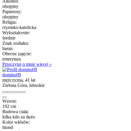
Alkohol:
obojętny
Papierosy:
obojętny
Religia:
rzymsko-katolicka
Wykształcenie:
średnie
Znak zodiaku:
baran
Obecne zajęcie:
emerytura
Przeczytaj o mnie więcej »
domino09
mężczyzna, 41 lat
Zielona Góra, lubuskie
Wzrost:
192 cm
Budowa ciała:
kilka kilo za dużo
Kolor włósów:
blond