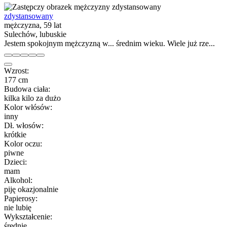
zdystansowany
mężczyzna, 59 lat
Sulechów, lubuskie
Jestem spokojnym mężczyzną w... średnim wieku. Wiele już rze...
Wzrost:
177 cm
Budowa ciała:
kilka kilo za dużo
Kolor włósów:
inny
Dł. włosów:
krótkie
Kolor oczu:
piwne
Dzieci:
mam
Alkohol:
piję okazjonalnie
Papierosy:
nie lubię
Wykształcenie:
średnie