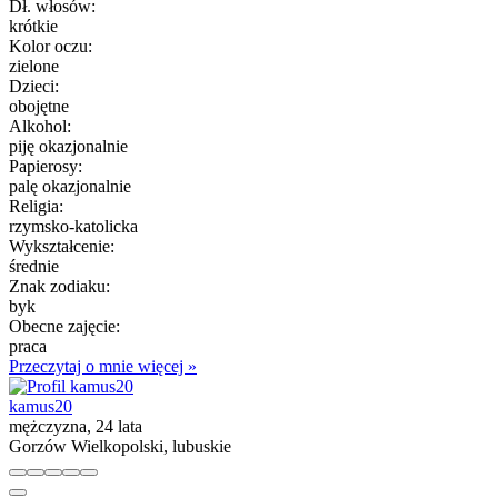
Dł. włosów:
krótkie
Kolor oczu:
zielone
Dzieci:
obojętne
Alkohol:
piję okazjonalnie
Papierosy:
palę okazjonalnie
Religia:
rzymsko-katolicka
Wykształcenie:
średnie
Znak zodiaku:
byk
Obecne zajęcie:
praca
Przeczytaj o mnie więcej »
kamus20
mężczyzna, 24 lata
Gorzów Wielkopolski, lubuskie