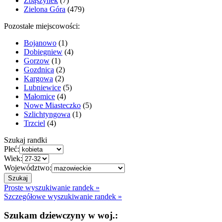
Zbąszynek
(7)
Zielona Góra
(479)
Pozostałe miejscowości:
Bojanowo
(1)
Dobiegniew
(4)
Gorzow
(1)
Gozdnica
(2)
Kargowa
(2)
Lubniewice
(5)
Małomice
(4)
Nowe Miasteczko
(5)
Szlichtyngowa
(1)
Trzciel
(4)
Szukaj randki
Płeć:
Wiek:
Województwo:
Proste wyszukiwanie randek »
Szczegółowe wyszukiwanie randek »
Szukam dziewczyny w woj.: