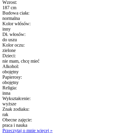
Wzrost:
187 cm
Budowa ciała:
normalna
Kolor włósów:
inny
Dł. włosów:
do uszu
Kolor oczu:
zielone
Dzieci:
nie mam, chcę mieć
Alkohol:
obojętny
Papierosy:
obojętny
Religia:
inna
Wykształcenie:
wyższe
Znak zodiaku:
rak
Obecne zajęcie:
praca i nauka
Przeczytaj o mnie więcej »