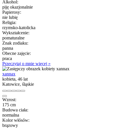
Alkohol:
piję okazjonalnie
Papierosy:
nie lubię
Religia:
rzymsko-katolicka
Wykształcenie:
pomaturalne
Znak zodiaku:
panna
Obecne zajęcie:
praca
Przeczytaj o mnie więcej »
xannax
kobieta, 46 lat
Katowice, śląskie
Wzrost:
175 cm
Budowa ciała:
normalna
Kolor włósów:
brązowy