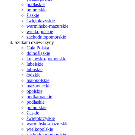
podlaskie
pomorskie
śląskie
świętokrzyskie
warmińsko-mazurskie
wielkopolskie
zachodniopomorskie
Szukam dziewczyny
Cała Polska
dolnośląskie
kujawsko-pomorskie
lubelskie
lubuskie
łódzkie
małopolskie
mazowieckie
opolskie
podkarpackie
podlaskie
pomorskie
śląskie
świętokrzyskie
warmińsko-mazurskie
wielkopolskie
zachodniopomorskie