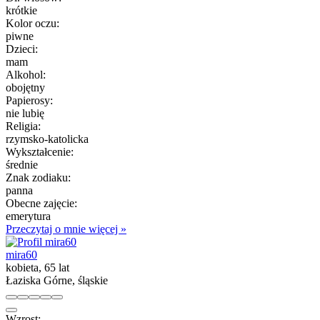
krótkie
Kolor oczu:
piwne
Dzieci:
mam
Alkohol:
obojętny
Papierosy:
nie lubię
Religia:
rzymsko-katolicka
Wykształcenie:
średnie
Znak zodiaku:
panna
Obecne zajęcie:
emerytura
Przeczytaj o mnie więcej »
mira60
kobieta, 65 lat
Łaziska Górne, śląskie
Wzrost: