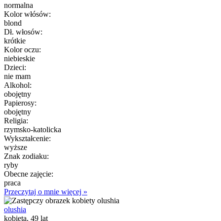
normalna
Kolor włósów:
blond
Dł. włosów:
krótkie
Kolor oczu:
niebieskie
Dzieci:
nie mam
Alkohol:
obojętny
Papierosy:
obojętny
Religia:
rzymsko-katolicka
Wykształcenie:
wyższe
Znak zodiaku:
ryby
Obecne zajęcie:
praca
Przeczytaj o mnie więcej »
olushia
kobieta, 49 lat