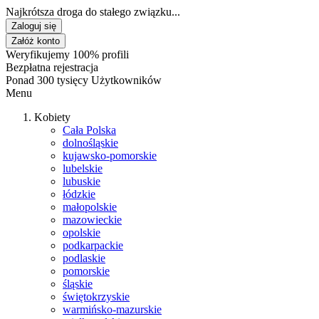
Najkrótsza droga do stałego związku...
Zaloguj się
Załóż konto
Weryfikujemy 100% profili
Bezpłatna rejestracja
Ponad 300 tysięcy Użytkowników
Menu
Kobiety
Cała Polska
dolnośląskie
kujawsko-pomorskie
lubelskie
lubuskie
łódzkie
małopolskie
mazowieckie
opolskie
podkarpackie
podlaskie
pomorskie
śląskie
świętokrzyskie
warmińsko-mazurskie