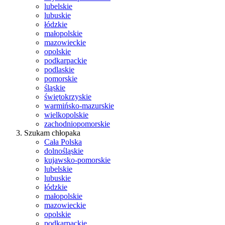
lubelskie
lubuskie
łódzkie
małopolskie
mazowieckie
opolskie
podkarpackie
podlaskie
pomorskie
śląskie
świętokrzyskie
warmińsko-mazurskie
wielkopolskie
zachodniopomorskie
Szukam chłopaka
Cała Polska
dolnośląskie
kujawsko-pomorskie
lubelskie
lubuskie
łódzkie
małopolskie
mazowieckie
opolskie
podkarpackie