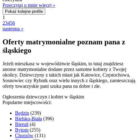
Przeczytaj o mnie więcej »
Pokaż kolejne profile
1
2
3
4
5
6
następna »
Oferty matrymonialne poznam pana z
śląskiego
Jeżeli mieszkasz w województwie śląskim, to tutaj znajdziesz
anonse matrymonialne dodane przez samotne kobiety z Twojej
okolicy. Dziewczyny z takich miast jak Katowice, Częstochowa,
Sosnowiec czy Rybnik oraz wielu innych z śląskiego, zamieszczają
oferty towarzyskie pani szuka pana na dobre i złe.
Ogłoszenia dziewczyn i kobiet w śląskim
Popularne miejscowości:
Będzin
(239)
Bielsko-Biała
(396)
Bieruń
(4)
Bytom
(255)
Chorzów
(131)