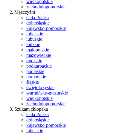
wielkopolskie
zachodniopomorskie
Mężczyźni
Cała Polska
dolnośląskie
kujawsko-pomorskie
lubelskie
lubuskie
łódzkie
małopolskie
mazowieckie
opolskie
podkarpackie
podlaskie
pomorskie
śląskie
świętokrzyskie
warmińsko-mazurskie
wielkopolskie
zachodniopomorskie
Szukam chłopaka
Cała Polska
dolnośląskie
kujawsko-pomorskie
lubelskie