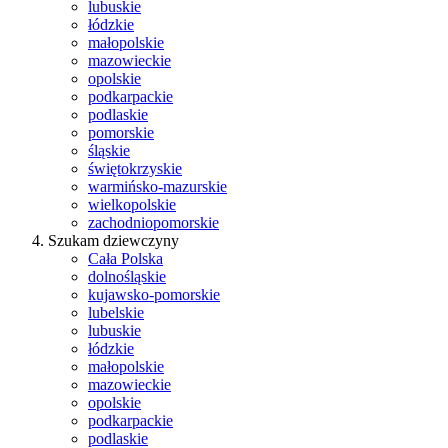
lubuskie
łódzkie
małopolskie
mazowieckie
opolskie
podkarpackie
podlaskie
pomorskie
śląskie
świętokrzyskie
warmińsko-mazurskie
wielkopolskie
zachodniopomorskie
Szukam dziewczyny
Cała Polska
dolnośląskie
kujawsko-pomorskie
lubelskie
lubuskie
łódzkie
małopolskie
mazowieckie
opolskie
podkarpackie
podlaskie