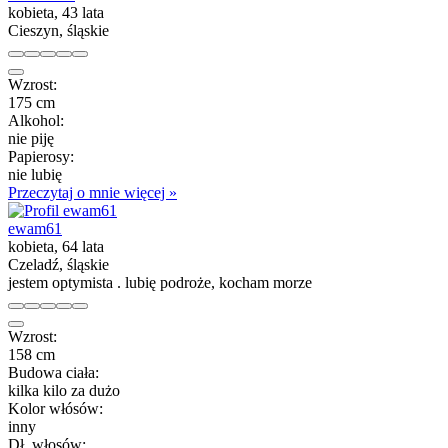
kobieta, 43 lata
Cieszyn, śląskie
Wzrost:
175 cm
Alkohol:
nie piję
Papierosy:
nie lubię
Przeczytaj o mnie więcej »
ewam61
kobieta, 64 lata
Czeladź, śląskie
jestem optymista . lubię podroże, kocham morze
Wzrost:
158 cm
Budowa ciała:
kilka kilo za dużo
Kolor włósów:
inny
Dł. włosów: