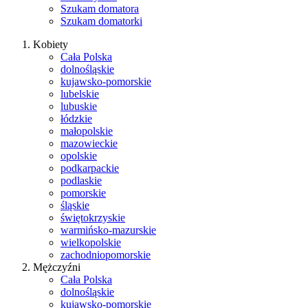
Szukam domatora
Szukam domatorki
Kobiety
Cała Polska
dolnośląskie
kujawsko-pomorskie
lubelskie
lubuskie
łódzkie
małopolskie
mazowieckie
opolskie
podkarpackie
podlaskie
pomorskie
śląskie
świętokrzyskie
warmińsko-mazurskie
wielkopolskie
zachodniopomorskie
Mężczyźni
Cała Polska
dolnośląskie
kujawsko-pomorskie