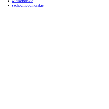
wielkopolskie
zachodniopomorskie