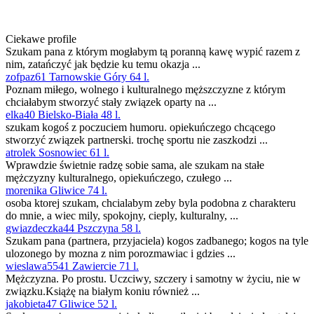
Ciekawe profile
Szukam pana z którym mogłabym tą poranną kawę wypić razem z
nim, zatańczyć jak będzie ku temu okazja ...
zofpaz61 Tarnowskie Góry 64 l.
Poznam miłego, wolnego i kulturalnego męższczyzne z którym
chciałabym stworzyć stały związek oparty na ...
elka40 Bielsko-Biała 48 l.
szukam kogoś z poczuciem humoru. opiekuńczego chcącego
stworzyć związek partnerski. trochę sportu nie zaszkodzi ...
atrolek Sosnowiec 61 l.
Wprawdzie świetnie radzę sobie sama, ale szukam na stałe
mężczyzny kulturalnego, opiekuńczego, czułego ...
morenika Gliwice 74 l.
osoba ktorej szukam, chcialabym zeby byla podobna z charakteru
do mnie, a wiec mily, spokojny, cieply, kulturalny, ...
gwiazdeczka44 Pszczyna 58 l.
Szukam pana (partnera, przyjaciela) kogos zadbanego; kogos na tyle
ulozonego by mozna z nim porozmawiac i gdzies ...
wieslawa5541 Zawiercie 71 l.
Mężczyzna. Po prostu. Uczciwy, szczery i samotny w życiu, nie w
związku.Książę na białym koniu również ...
jakobieta47 Gliwice 52 l.