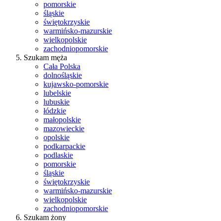
pomorskie
śląskie
świętokrzyskie
warmińsko-mazurskie
wielkopolskie
zachodniopomorskie
Szukam męża
Cała Polska
dolnośląskie
kujawsko-pomorskie
lubelskie
lubuskie
łódzkie
małopolskie
mazowieckie
opolskie
podkarpackie
podlaskie
pomorskie
śląskie
świętokrzyskie
warmińsko-mazurskie
wielkopolskie
zachodniopomorskie
Szukam żony