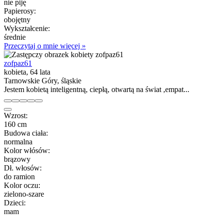
nie piję
Papierosy:
obojętny
Wykształcenie:
średnie
Przeczytaj o mnie więcej »
zofpaz61
kobieta, 64 lata
Tarnowskie Góry, śląskie
Jestem kobietą inteligentną, ciepłą, otwartą na świat ,empat...
Wzrost:
160 cm
Budowa ciała:
normalna
Kolor włósów:
brązowy
Dł. włosów:
do ramion
Kolor oczu:
zielono-szare
Dzieci:
mam