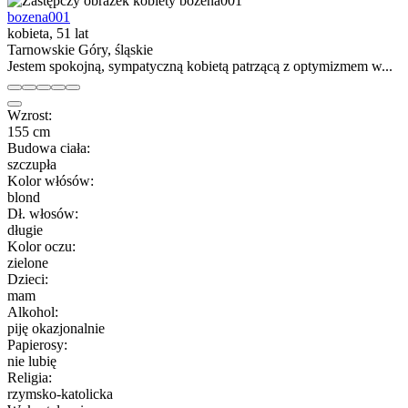
bozena001
kobieta, 51 lat
Tarnowskie Góry, śląskie
Jestem spokojną, sympatyczną kobietą patrzącą z optymizmem w...
Wzrost:
155 cm
Budowa ciała:
szczupła
Kolor włósów:
blond
Dł. włosów:
długie
Kolor oczu:
zielone
Dzieci:
mam
Alkohol:
piję okazjonalnie
Papierosy:
nie lubię
Religia:
rzymsko-katolicka