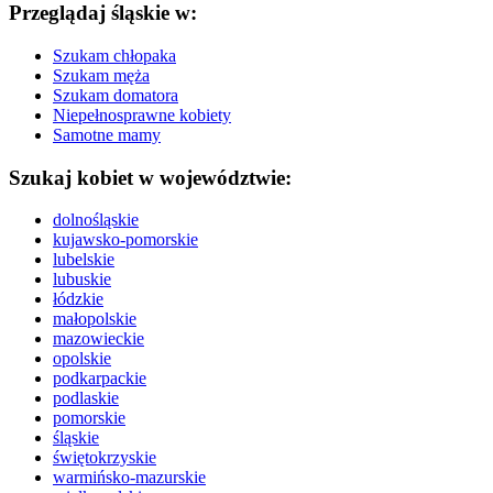
Przeglądaj śląskie w:
Szukam chłopaka
Szukam męża
Szukam domatora
Niepełnosprawne kobiety
Samotne mamy
Szukaj kobiet w województwie:
dolnośląskie
kujawsko-pomorskie
lubelskie
lubuskie
łódzkie
małopolskie
mazowieckie
opolskie
podkarpackie
podlaskie
pomorskie
śląskie
świętokrzyskie
warmińsko-mazurskie