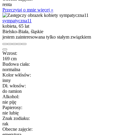
renta
Przeczytaj o mnie więcej »
sympatyczna11
kobieta, 65 lat
Bielsko-Biała, śląskie
jestem zainteresowana tylko stałym związkiem
Wzrost:
169 cm
Budowa ciała:
normalna
Kolor włósów:
inny
Dł. włosów:
do ramion
Alkohol:
nie piję
Papierosy:
nie lubię
Znak zodiaku:
rak
Obecne zajęcie:
emerytura