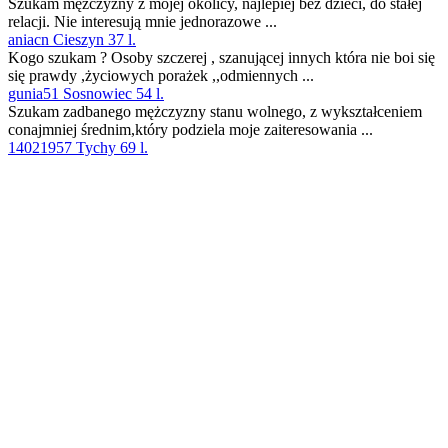
Szukam mężczyzny z mojej okolicy, najlepiej bez dzieci, do stałej
relacji. Nie interesują mnie jednorazowe ...
aniacn Cieszyn 37 l.
Kogo szukam ? Osoby szczerej , szanującej innych która nie boi się
się prawdy ,życiowych porażek ,,odmiennych ...
gunia51 Sosnowiec 54 l.
Szukam zadbanego mężczyzny stanu wolnego, z wykształceniem
conajmniej średnim,który podziela moje zaiteresowania ...
14021957 Tychy 69 l.