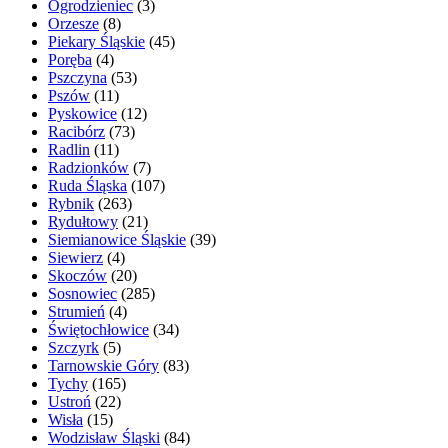
Ogrodzieniec
(3)
Orzesze
(8)
Piekary Śląskie
(45)
Poręba
(4)
Pszczyna
(53)
Pszów
(11)
Pyskowice
(12)
Racibórz
(73)
Radlin
(11)
Radzionków
(7)
Ruda Śląska
(107)
Rybnik
(263)
Rydułtowy
(21)
Siemianowice Śląskie
(39)
Siewierz
(4)
Skoczów
(20)
Sosnowiec
(285)
Strumień
(4)
Świętochłowice
(34)
Szczyrk
(5)
Tarnowskie Góry
(83)
Tychy
(165)
Ustroń
(22)
Wisła
(15)
Wodzisław Śląski
(84)