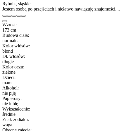
Rybnik, śląskie
Jestem osobą po przejściach i niełatwo nawiązuję znajomości,...
Wzrost:
173 cm
Budowa ciała:
normalna
Kolor włósów:
blond
Dł. włosów:
długie
Kolor oczu:
zielone
Dzieci:
mam
Alkohol:
nie piję
Papierosy:
nie lubię
Wykształcenie:
średnie
Znak zodiaku:
waga
Obecne zajęcie: