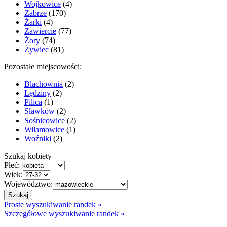
Wojkowice
(4)
Zabrze
(170)
Żarki
(4)
Zawiercie
(77)
Żory
(74)
Żywiec
(81)
Pozostałe miejscowości:
Blachownia
(2)
Lędziny
(2)
Pilica
(1)
Sławków
(2)
Sośnicowice
(2)
Wilamowice
(1)
Woźniki
(2)
Szukaj kobiety
Płeć:
Wiek:
Województwo:
Proste wyszukiwanie randek »
Szczegółowe wyszukiwanie randek »