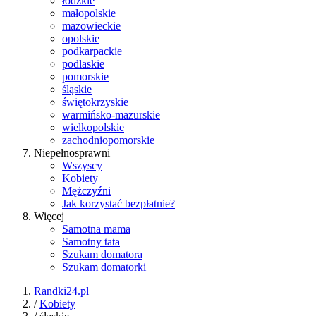
łódzkie
małopolskie
mazowieckie
opolskie
podkarpackie
podlaskie
pomorskie
śląskie
świętokrzyskie
warmińsko-mazurskie
wielkopolskie
zachodniopomorskie
Niepełnosprawni
Wszyscy
Kobiety
Mężczyźni
Jak korzystać bezpłatnie?
Więcej
Samotna mama
Samotny tata
Szukam domatora
Szukam domatorki
Randki24.pl
/
Kobiety