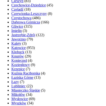
Cieszyn
(83)
Czechowice-Dziedzice
(45)
Czeladź
(18)
Czerwionka-Leszczyny
(8)
Częstochowa
(486)
Dąbrowa Górnicza
(166)
Gliwice
(315)
Imielin
(3)
Jastrzębie-Zdrój
(122)
Jaworzno
(79)
Kalety
(3)
Katowice
(953)
Kłobuck
(13)
Knurów
(29)
Koniecpol
(4)
Koziegłowy
(9)
Krzepice
(7)
Kuźnia Raciborska
(4)
Łaziska Górne
(13)
Łazy
(7)
Lubliniec
(22)
Miasteczko Śląskie
(5)
Mikołów
(34)
Mysłowice
(69)
Myszków
(34)