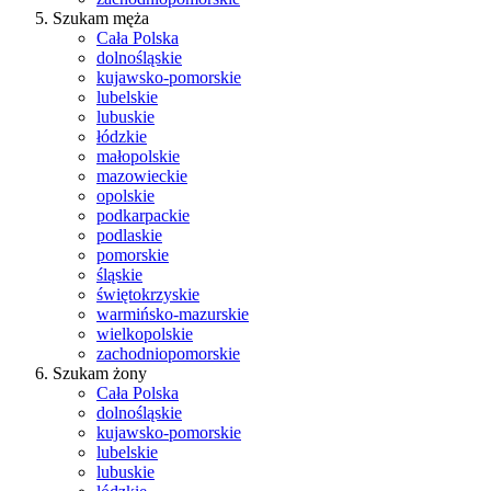
Szukam męża
Cała Polska
dolnośląskie
kujawsko-pomorskie
lubelskie
lubuskie
łódzkie
małopolskie
mazowieckie
opolskie
podkarpackie
podlaskie
pomorskie
śląskie
świętokrzyskie
warmińsko-mazurskie
wielkopolskie
zachodniopomorskie
Szukam żony
Cała Polska
dolnośląskie
kujawsko-pomorskie
lubelskie
lubuskie