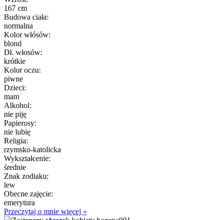
167 cm
Budowa ciała:
normalna
Kolor włósów:
blond
Dł. włosów:
krótkie
Kolor oczu:
piwne
Dzieci:
mam
Alkohol:
nie piję
Papierosy:
nie lubię
Religia:
rzymsko-katolicka
Wykształcenie:
średnie
Znak zodiaku:
lew
Obecne zajęcie:
emerytura
Przeczytaj o mnie więcej »