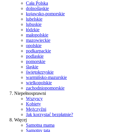
Cała Polska
dolnośląskie
kujawsko-pomorskie
lubelskie
lubuskie
łódzkie
małopolskie
mazowieckie
opolskie
podkarpackie
podlaskie
pomorskie
śląskie
świętokrzyskie
warmińsko-mazurskie
wielkopolskie
zachodniopomorskie
Niepełnosprawni
Wszyscy
Kobiety
Mężczyźni
Jak korzystać bezpłatnie?
Więcej
Samotna mama
Samotny tata