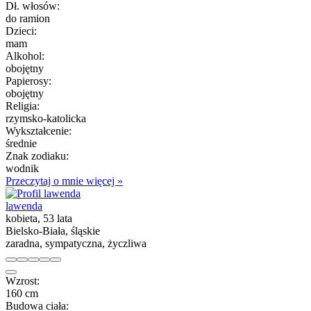
Dł. włosów:
do ramion
Dzieci:
mam
Alkohol:
obojętny
Papierosy:
obojętny
Religia:
rzymsko-katolicka
Wykształcenie:
średnie
Znak zodiaku:
wodnik
Przeczytaj o mnie więcej »
lawenda
kobieta, 53 lata
Bielsko-Biała, śląskie
zaradna, sympatyczna, życzliwa
Wzrost:
160 cm
Budowa ciała: