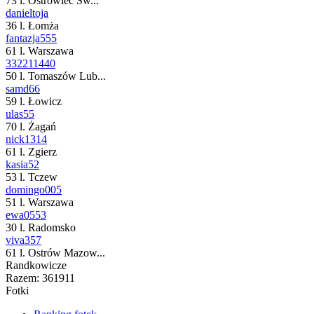
73 l. Ostrowiec Św...
danieltoja
36 l. Łomża
fantazja555
61 l. Warszawa
332211440
50 l. Tomaszów Lub...
samd66
59 l. Łowicz
ulas55
70 l. Żagań
nick1314
61 l. Zgierz
kasia52
53 l. Tczew
domingo005
51 l. Warszawa
ewa0553
30 l. Radomsko
viva357
61 l. Ostrów Mazow...
Randkowicze
Razem:
361911
Fotki