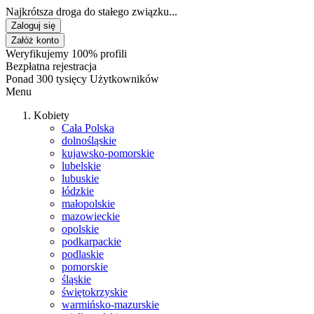
Najkrótsza droga do stałego związku...
Zaloguj się
Załóż konto
Weryfikujemy 100% profili
Bezpłatna rejestracja
Ponad 300 tysięcy Użytkowników
Menu
Kobiety
Cała Polska
dolnośląskie
kujawsko-pomorskie
lubelskie
lubuskie
łódzkie
małopolskie
mazowieckie
opolskie
podkarpackie
podlaskie
pomorskie
śląskie
świętokrzyskie
warmińsko-mazurskie