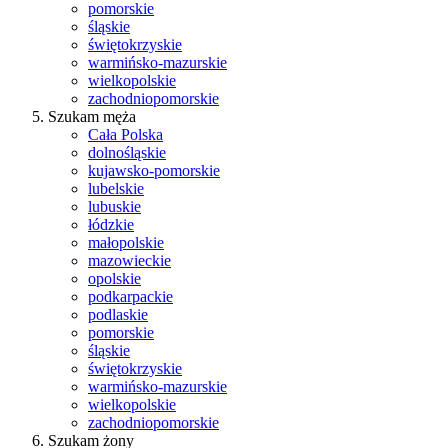
pomorskie
śląskie
świętokrzyskie
warmińsko-mazurskie
wielkopolskie
zachodniopomorskie
Szukam męża
Cała Polska
dolnośląskie
kujawsko-pomorskie
lubelskie
lubuskie
łódzkie
małopolskie
mazowieckie
opolskie
podkarpackie
podlaskie
pomorskie
śląskie
świętokrzyskie
warmińsko-mazurskie
wielkopolskie
zachodniopomorskie
Szukam żony