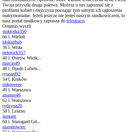
Twoja przyszła druga połowa. Możesz u nas zapoznać się z
profilami kobiet i mężczyzn poznając tym samym ich ogłoszenia
matrymonialne. Jeżeli jeszcze nie jesteś naszym randkowiczem, to
nasz portal randkowy zaprasza do
rejestracji
.
Ostatnio weszli
stokrotka350
66 l. Wieluń
ldokapbab
36 l. Wisła
peterock357
40 l. Ostrów Wielk...
marcin49
48 l. Opole Lubels...
ryszard92
34 l. Kraków
mikeeeeee
49 l. Warszawa
anastas46
62 l. Warszawa
rydzyna20
58 l. Leszno
jamram
60 l. Starogard Gd...
alaostrowiec