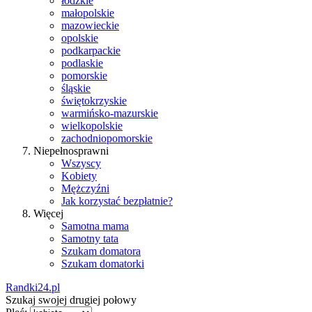
łódzkie
małopolskie
mazowieckie
opolskie
podkarpackie
podlaskie
pomorskie
śląskie
świętokrzyskie
warmińsko-mazurskie
wielkopolskie
zachodniopomorskie
Niepełnosprawni
Wszyscy
Kobiety
Mężczyźni
Jak korzystać bezpłatnie?
Więcej
Samotna mama
Samotny tata
Szukam domatora
Szukam domatorki
Randki24.pl
Szukaj swojej drugiej połowy