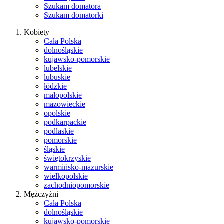
Szukam domatora
Szukam domatorki
Kobiety
Cała Polska
dolnośląskie
kujawsko-pomorskie
lubelskie
lubuskie
łódzkie
małopolskie
mazowieckie
opolskie
podkarpackie
podlaskie
pomorskie
śląskie
świętokrzyskie
warmińsko-mazurskie
wielkopolskie
zachodniopomorskie
Mężczyźni
Cała Polska
dolnośląskie
kujawsko-pomorskie