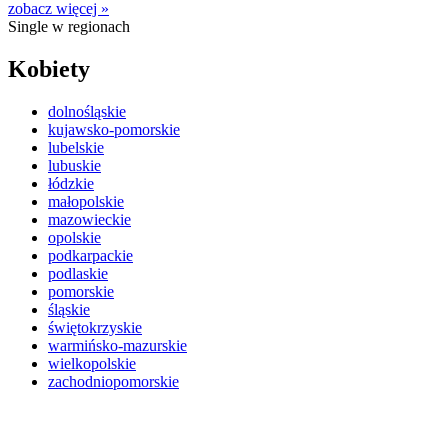
zobacz więcej »
Single w regionach
Kobiety
dolnośląskie
kujawsko-pomorskie
lubelskie
lubuskie
łódzkie
małopolskie
mazowieckie
opolskie
podkarpackie
podlaskie
pomorskie
śląskie
świętokrzyskie
warmińsko-mazurskie
wielkopolskie
zachodniopomorskie