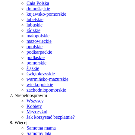
Cała Polska
dolnośląskie
kujawsko-pomorskie
lubelskie
lubuskie
łódzkie
małopolskie
mazowieckie
opolskie
podkarpackie
podlaskie
pomorskie
śląskie
świętokrzyskie
warmińsko-mazurskie
wielkopolskie
zachodniopomorskie
Niepełnosprawni
Wszyscy
Kobiety
Mężczyźni
Jak korzystać bezpłatnie?
Więcej
Samotna mama
Samotny tata