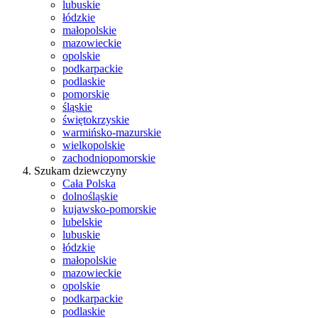
lubuskie
łódzkie
małopolskie
mazowieckie
opolskie
podkarpackie
podlaskie
pomorskie
śląskie
świętokrzyskie
warmińsko-mazurskie
wielkopolskie
zachodniopomorskie
Szukam dziewczyny
Cała Polska
dolnośląskie
kujawsko-pomorskie
lubelskie
lubuskie
łódzkie
małopolskie
mazowieckie
opolskie
podkarpackie
podlaskie