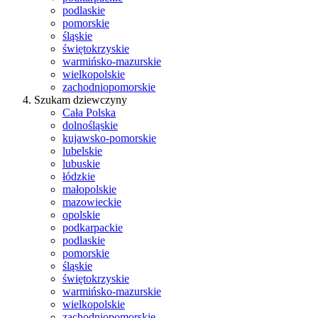
podlaskie
pomorskie
śląskie
świętokrzyskie
warmińsko-mazurskie
wielkopolskie
zachodniopomorskie
Szukam dziewczyny
Cała Polska
dolnośląskie
kujawsko-pomorskie
lubelskie
lubuskie
łódzkie
małopolskie
mazowieckie
opolskie
podkarpackie
podlaskie
pomorskie
śląskie
świętokrzyskie
warmińsko-mazurskie
wielkopolskie
zachodniopomorskie