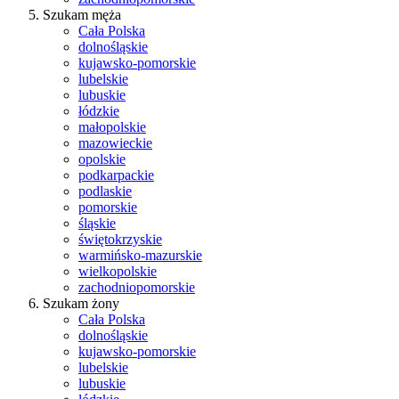
Szukam męża
Cała Polska
dolnośląskie
kujawsko-pomorskie
lubelskie
lubuskie
łódzkie
małopolskie
mazowieckie
opolskie
podkarpackie
podlaskie
pomorskie
śląskie
świętokrzyskie
warmińsko-mazurskie
wielkopolskie
zachodniopomorskie
Szukam żony
Cała Polska
dolnośląskie
kujawsko-pomorskie
lubelskie
lubuskie