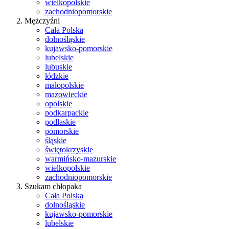
wielkopolskie
zachodniopomorskie
Mężczyźni
Cała Polska
dolnośląskie
kujawsko-pomorskie
lubelskie
lubuskie
łódzkie
małopolskie
mazowieckie
opolskie
podkarpackie
podlaskie
pomorskie
śląskie
świętokrzyskie
warmińsko-mazurskie
wielkopolskie
zachodniopomorskie
Szukam chłopaka
Cała Polska
dolnośląskie
kujawsko-pomorskie
lubelskie