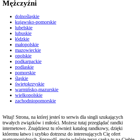
Mężczyźni
dolnośląskie
kujawsko-pomorskie
lubelskie
lubuskie
łódzkie
małopolskie
mazowieckie
opolskie
podkarpackie
podlaskie
pomorskie
śląskie
świętokrzyskie
warmińsko-mazurskie
wielkopolskie
zachodniopomorskie
Witaj! Strona, na której jesteś to serwis dla singli szukających
trwałych związków i miłości. Możesz tutaj przeglądać randki
internetowe. Znajdziesz tu również katalog randkowy, dzięki
któremu łatwo i szybko dotrzesz do interesujących Cię ofert
matrymonialnych. Sprawdź, może właśnie teraz czeka tu na Ciebie