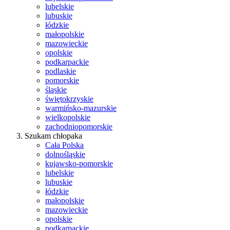
lubelskie
lubuskie
łódzkie
małopolskie
mazowieckie
opolskie
podkarpackie
podlaskie
pomorskie
śląskie
świętokrzyskie
warmińsko-mazurskie
wielkopolskie
zachodniopomorskie
Szukam chłopaka
Cała Polska
dolnośląskie
kujawsko-pomorskie
lubelskie
lubuskie
łódzkie
małopolskie
mazowieckie
opolskie
podkarpackie