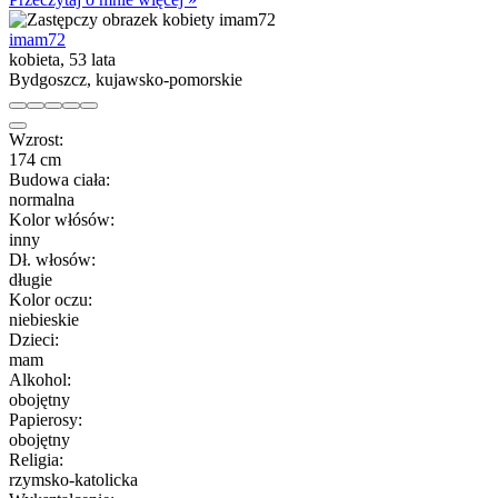
imam72
kobieta, 53 lata
Bydgoszcz, kujawsko-pomorskie
Wzrost:
174 cm
Budowa ciała:
normalna
Kolor włósów:
inny
Dł. włosów:
długie
Kolor oczu:
niebieskie
Dzieci:
mam
Alkohol:
obojętny
Papierosy:
obojętny
Religia:
rzymsko-katolicka