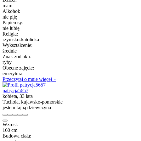
mam
Alkohol:
nie piję
Papierosy:
nie lubię
Religia:
rzymsko-katolicka
Wykształcenie:
średnie
Znak zodiaku:
ryby
Obecne zajęcie:
emerytura
Przeczytaj o mnie więcej »
patrycja5657
kobieta, 33 lata
Tuchola, kujawsko-pomorskie
jestem fajną dziewczyna
Wzrost:
160 cm
Budowa ciała: