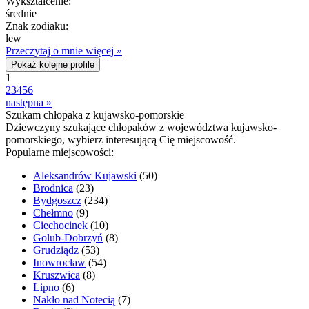
Wykształcenie:
średnie
Znak zodiaku:
lew
Przeczytaj o mnie więcej »
Pokaż kolejne profile
1
2
3
4
5
6
następna »
Szukam chłopaka z kujawsko-pomorskie
Dziewczyny szukające chłopaków z województwa kujawsko-
pomorskiego, wybierz interesującą Cię miejscowość.
Popularne miejscowości:
Aleksandrów Kujawski
(50)
Brodnica
(23)
Bydgoszcz
(234)
Chełmno
(9)
Ciechocinek
(10)
Golub-Dobrzyń
(8)
Grudziądz
(53)
Inowrocław
(54)
Kruszwica
(8)
Lipno
(6)
Nakło nad Notecią
(7)