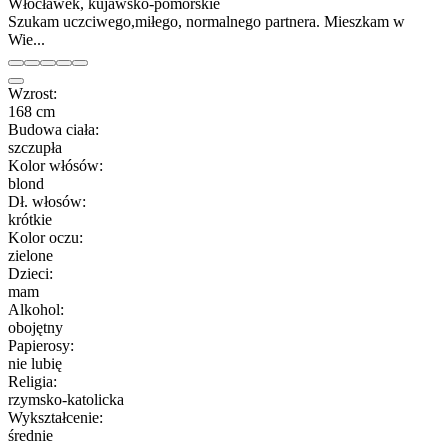
Włocławek, kujawsko-pomorskie
Szukam uczciwego,miłego, normalnego partnera. Mieszkam w
Wie...
Wzrost:
168 cm
Budowa ciała:
szczupła
Kolor włósów:
blond
Dł. włosów:
krótkie
Kolor oczu:
zielone
Dzieci:
mam
Alkohol:
obojętny
Papierosy:
nie lubię
Religia:
rzymsko-katolicka
Wykształcenie:
średnie