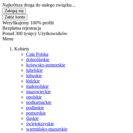
Najkrótsza droga do stałego związku...
Zaloguj się
Załóż konto
Weryfikujemy 100% profili
Bezpłatna rejestracja
Ponad 300 tysięcy Użytkowników
Menu
Kobiety
Cała Polska
dolnośląskie
kujawsko-pomorskie
lubelskie
lubuskie
łódzkie
małopolskie
mazowieckie
opolskie
podkarpackie
podlaskie
pomorskie
śląskie
świętokrzyskie
warmińsko-mazurskie