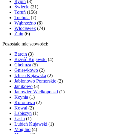
Rypin
(8)
Świecie
(21)
Toruń
(156)
Tuchola
(7)
Wąbrzeźno
(6)
Włocławek
(74)
Żnin
(6)
Pozostałe miejscowości:
Barcin
(3)
Brześć Kujawski
(4)
Chełmża
(5)
Gniewkowo
(2)
Izbica Kujawska
(2)
Jabłonowo Pomorskie
(2)
Janikowo
(3)
Janowiec Wielkopolski
(1)
Kcynia
(1)
Koronowo
(2)
Kowal
(2)
Łabiszyn
(1)
Łasin
(1)
Lubień Kujawski
(1)
Mogilno
(4)