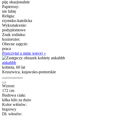
piję okazjonalnie
Papierosy:
nie lubię
Religia:
rzymsko-katolicka
Wykształcenie:
podyplomowe
Znak zodiaku:
koziorożec
Obecne zajęcie:
praca
Przeczytaj o mnie więcej »
ankabbb
kobieta, 60 lat
Kruszwica, kujawsko-pomorskie
Wzrost:
172 cm
Budowa ciała:
kilka kilo za dużo
Kolor włósów:
brązowy
Dł. włosów: