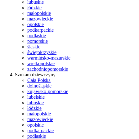
lubuskie
łódzkie
małopolskie
mazowieckie
opolskie
podkarpackie
podlaskie
pomorskie
śląskie
świętokrzyskie
warmińsko-mazurskie
wielkopolskie
zachodniopomorskie
Szukam dziewczyny
Cała Polska
dolnośląskie
kujawsko-pomorskie
lubelskie
lubuskie
łódzkie
małopolskie
mazowieckie
opolskie
podkarpackie
podlaskie