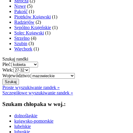
Mrocza
(2)
Nowe
(5)
Pakość
(1)
Piotrków Kujawski
(1)
Radziejów
(2)
Sępólno Krajeńskie
(1)
Solec Kujawski
(1)
Strzelno
(4)
Szubin
(3)
Więcbork
(1)
Szukaj randki
Płeć:
Wiek:
Województwo:
Proste wyszukiwanie randek »
Szczegółowe wyszukiwanie randek »
Szukam chłopaka w woj.:
dolnośląskie
kujawsko-pomorskie
lubelskie
lubuskie