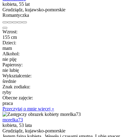
kobieta, 55 lat
Grudziądz, kujawsko-pomorskie
Romantyczka
Wzrost:
155 cm
Dzieci:
mam
Alkohol:
nie piję
Papierosy:
nie lubię
Wykształcenie:
średnie
Znak zodiaku:
ryby
Obecne zajęcie:
praca
Przeczytaj o mnie więcej »
morelka73
kobieta, 53 lata
Grudziądz, kujawsko-pomorskie
Jestem fajną kobietą . Wesełą i czasami smutną. Lubię spacer...