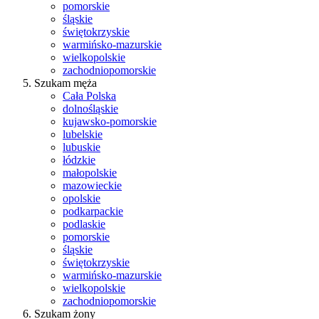
pomorskie
śląskie
świętokrzyskie
warmińsko-mazurskie
wielkopolskie
zachodniopomorskie
Szukam męża
Cała Polska
dolnośląskie
kujawsko-pomorskie
lubelskie
lubuskie
łódzkie
małopolskie
mazowieckie
opolskie
podkarpackie
podlaskie
pomorskie
śląskie
świętokrzyskie
warmińsko-mazurskie
wielkopolskie
zachodniopomorskie
Szukam żony