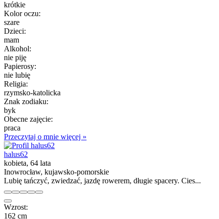
krótkie
Kolor oczu:
szare
Dzieci:
mam
Alkohol:
nie piję
Papierosy:
nie lubię
Religia:
rzymsko-katolicka
Znak zodiaku:
byk
Obecne zajęcie:
praca
Przeczytaj o mnie więcej »
halus62
kobieta, 64 lata
Inowrocław, kujawsko-pomorskie
Lubię tańczyć, zwiedzać, jazdę rowerem, długie spacery. Cies...
Wzrost:
162 cm