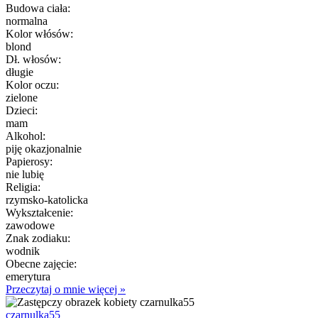
Budowa ciała:
normalna
Kolor włósów:
blond
Dł. włosów:
długie
Kolor oczu:
zielone
Dzieci:
mam
Alkohol:
piję okazjonalnie
Papierosy:
nie lubię
Religia:
rzymsko-katolicka
Wykształcenie:
zawodowe
Znak zodiaku:
wodnik
Obecne zajęcie:
emerytura
Przeczytaj o mnie więcej »
czarnulka55