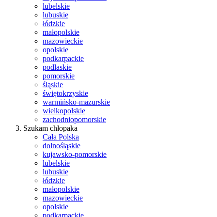
lubelskie
lubuskie
łódzkie
małopolskie
mazowieckie
opolskie
podkarpackie
podlaskie
pomorskie
śląskie
świętokrzyskie
warmińsko-mazurskie
wielkopolskie
zachodniopomorskie
Szukam chłopaka
Cała Polska
dolnośląskie
kujawsko-pomorskie
lubelskie
lubuskie
łódzkie
małopolskie
mazowieckie
opolskie
podkarpackie