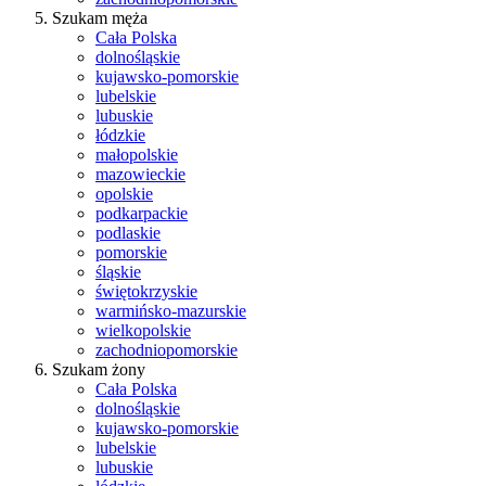
Szukam męża
Cała Polska
dolnośląskie
kujawsko-pomorskie
lubelskie
lubuskie
łódzkie
małopolskie
mazowieckie
opolskie
podkarpackie
podlaskie
pomorskie
śląskie
świętokrzyskie
warmińsko-mazurskie
wielkopolskie
zachodniopomorskie
Szukam żony
Cała Polska
dolnośląskie
kujawsko-pomorskie
lubelskie
lubuskie