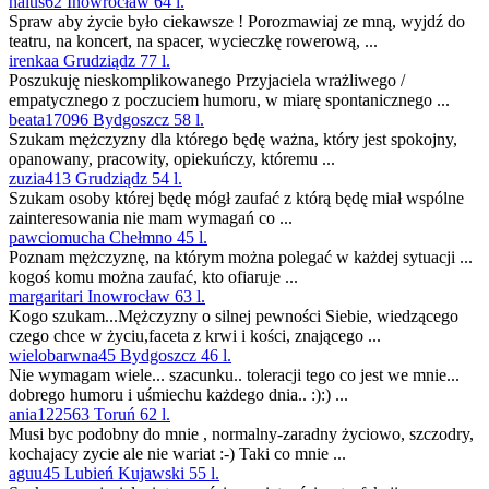
halus62 Inowrocław 64 l.
Spraw aby życie było ciekawsze ! Porozmawiaj ze mną, wyjdź do
teatru, na koncert, na spacer, wycieczkę rowerową, ...
irenkaa Grudziądz 77 l.
Poszukuję nieskomplikowanego Przyjaciela wrażliwego /
empatycznego z poczuciem humoru, w miarę spontanicznego ...
beata17096 Bydgoszcz 58 l.
Szukam mężczyzny dla którego będę ważna, który jest spokojny,
opanowany, pracowity, opiekuńczy, któremu ...
zuzia413 Grudziądz 54 l.
Szukam osoby której będę mógł zaufać z którą będę miał wspólne
zainteresowania nie mam wymagań co ...
pawciomucha Chełmno 45 l.
Poznam mężczyznę, na którym można polegać w każdej sytuacji ...
kogoś komu można zaufać, kto ofiaruje ...
margaritari Inowrocław 63 l.
Kogo szukam...Mężczyzny o silnej pewności Siebie, wiedzącego
czego chce w życiu,faceta z krwi i kości, znającego ...
wielobarwna45 Bydgoszcz 46 l.
Nie wymagam wiele... szacunku.. toleracji tego co jest we mnie...
dobrego humoru i uśmiechu każdego dnia.. :):) ...
ania122563 Toruń 62 l.
Musi byc podobny do mnie , normalny-zaradny życiowo, szczodry,
kochajacy zycie ale nie wariat :-) Taki co mnie ...
aguu45 Lubień Kujawski 55 l.