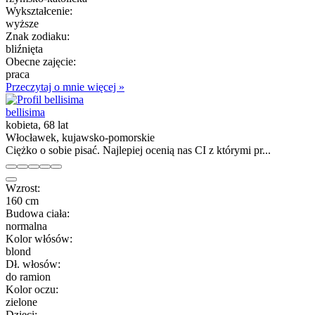
Wykształcenie:
wyższe
Znak zodiaku:
bliźnięta
Obecne zajęcie:
praca
Przeczytaj o mnie więcej »
bellisima
kobieta, 68 lat
Włocławek, kujawsko-pomorskie
Ciężko o sobie pisać. Najlepiej ocenią nas CI z którymi pr...
Wzrost:
160 cm
Budowa ciała:
normalna
Kolor włósów:
blond
Dł. włosów:
do ramion
Kolor oczu:
zielone
Dzieci: