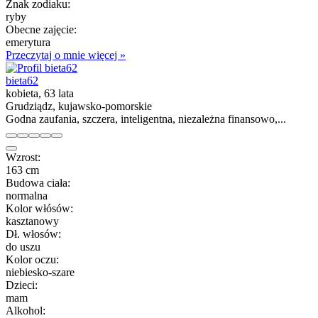
Znak zodiaku:
ryby
Obecne zajęcie:
emerytura
Przeczytaj o mnie więcej »
bieta62
kobieta, 63 lata
Grudziądz, kujawsko-pomorskie
Godna zaufania, szczera, inteligentna, niezależna finansowo,...
Wzrost:
163 cm
Budowa ciała:
normalna
Kolor włósów:
kasztanowy
Dł. włosów:
do uszu
Kolor oczu:
niebiesko-szare
Dzieci:
mam
Alkohol: