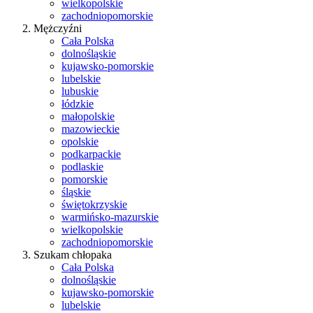
wielkopolskie
zachodniopomorskie
Mężczyźni
Cała Polska
dolnośląskie
kujawsko-pomorskie
lubelskie
lubuskie
łódzkie
małopolskie
mazowieckie
opolskie
podkarpackie
podlaskie
pomorskie
śląskie
świętokrzyskie
warmińsko-mazurskie
wielkopolskie
zachodniopomorskie
Szukam chłopaka
Cała Polska
dolnośląskie
kujawsko-pomorskie
lubelskie