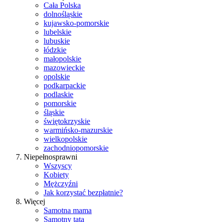
Cała Polska
dolnośląskie
kujawsko-pomorskie
lubelskie
lubuskie
łódzkie
małopolskie
mazowieckie
opolskie
podkarpackie
podlaskie
pomorskie
śląskie
świętokrzyskie
warmińsko-mazurskie
wielkopolskie
zachodniopomorskie
Niepełnosprawni
Wszyscy
Kobiety
Mężczyźni
Jak korzystać bezpłatnie?
Więcej
Samotna mama
Samotny tata