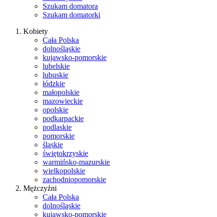
Szukam domatora
Szukam domatorki
Kobiety
Cała Polska
dolnośląskie
kujawsko-pomorskie
lubelskie
lubuskie
łódzkie
małopolskie
mazowieckie
opolskie
podkarpackie
podlaskie
pomorskie
śląskie
świętokrzyskie
warmińsko-mazurskie
wielkopolskie
zachodniopomorskie
Mężczyźni
Cała Polska
dolnośląskie
kujawsko-pomorskie