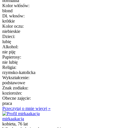
normalna
Kolor włósów:
blond
Dł. włosów:
krótkie
Kolor oczu:
niebieskie
Dzieci:
lubię
Alkohol:
nie piję
Papierosy:
nie lubię
Religia:
rzymsko-katolicka
Wykształcenie:
podstawowe
Znak zodiaku:
koziorożec
Obecne zajęcie:
praca
Przeczytaj o mnie więcej »
mirkaakacja
kobieta, 76 lat