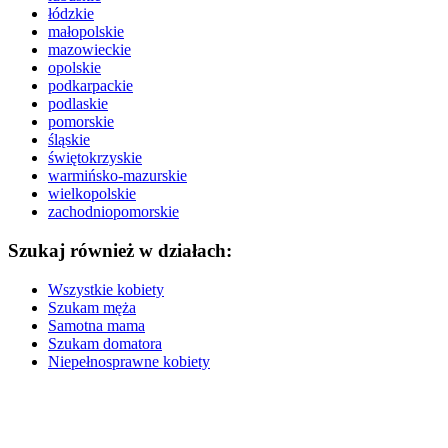
łódzkie
małopolskie
mazowieckie
opolskie
podkarpackie
podlaskie
pomorskie
śląskie
świętokrzyskie
warmińsko-mazurskie
wielkopolskie
zachodniopomorskie
Szukaj również w działach:
Wszystkie kobiety
Szukam męża
Samotna mama
Szukam domatora
Niepełnosprawne kobiety