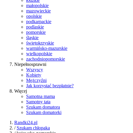
łódzkie
małopolskie
mazowieckie
opolskie
podkarpackie
podlaskie
pomorskie
śląskie
świętokrzyskie
warmińsko-mazurskie
wielkopolskie
zachodniopomorskie
Niepełnosprawni
Wszyscy
Kobiety
Mężczyźni
Jak korzystać bezpłatnie?
Więcej
Samotna mama
Samotny tata
Szukam domatora
Szukam domatorki
Randki24.pl
/
Szukam chłopaka