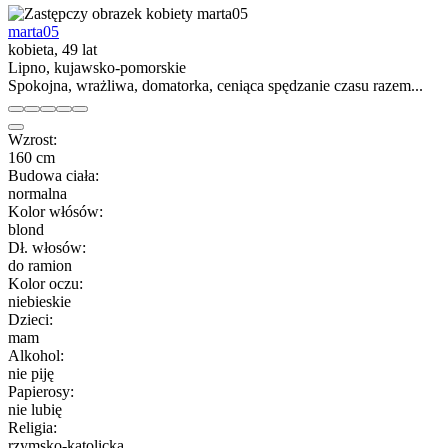
marta05
kobieta, 49 lat
Lipno, kujawsko-pomorskie
Spokojna, wrażliwa, domatorka, ceniąca spędzanie czasu razem...
Wzrost:
160 cm
Budowa ciała:
normalna
Kolor włósów:
blond
Dł. włosów:
do ramion
Kolor oczu:
niebieskie
Dzieci:
mam
Alkohol:
nie piję
Papierosy:
nie lubię
Religia:
rzymsko-katolicka