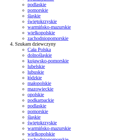
podlaskie
pomorskie
śląskie
świętokrzyskie
warmińsko-mazurskie
wielkopolskie
zachodniopomorskie
Szukam dziewczyny
Cała Polska
dolnośląskie
kujawsko-pomorskie
lubelskie
lubuskie
łódzkie
małopolskie
mazowieckie
opolskie
podkarpackie
podlaskie
pomorskie
śląskie
świętokrzyskie
warmińsko-mazurskie
wielkopolskie
zachodniopomorskie