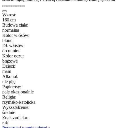
Wzrost:
160 cm
Budowa ciała:
normalna
Kolor włósów:
blond
Dł. włosów:
do ramion
Kolor oczu:
brązowe
Dzieci:
mam
Alkohol:
nie piję
Papierosy:
palę okazjonalnie
Religia:
rzymsko-katolicka
Wykształcenie:
średnie
Znak zodiaku:
rak
Przeczytaj o mnie więcej »