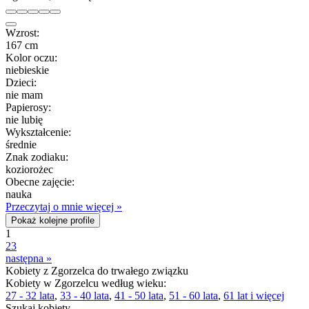
Wzrost:
167 cm
Kolor oczu:
niebieskie
Dzieci:
nie mam
Papierosy:
nie lubię
Wykształcenie:
średnie
Znak zodiaku:
koziorożec
Obecne zajęcie:
nauka
Przeczytaj o mnie więcej »
Pokaż kolejne profile
1
2
3
następna »
Kobiety z Zgorzelca do trwałego związku
Kobiety w Zgorzelcu według wieku:
27 - 32 lata
,
33 - 40 lata
,
41 - 50 lata
,
51 - 60 lata
,
61 lat i więcej
Szukaj kobiety