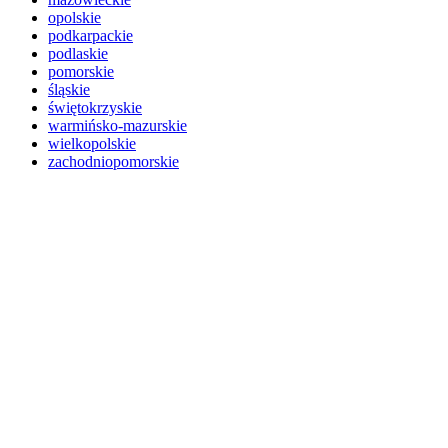
opolskie
podkarpackie
podlaskie
pomorskie
śląskie
świętokrzyskie
warmińsko-mazurskie
wielkopolskie
zachodniopomorskie