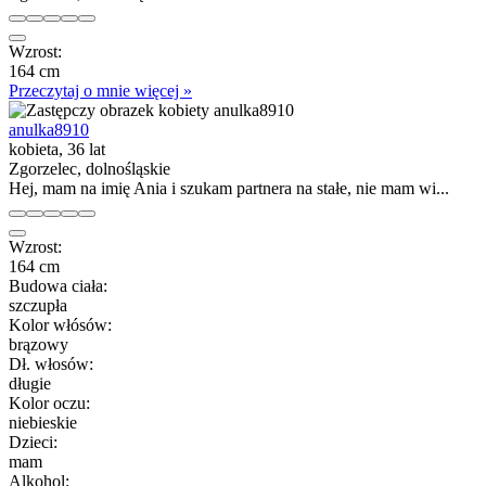
Wzrost:
164 cm
Przeczytaj o mnie więcej »
anulka8910
kobieta, 36 lat
Zgorzelec, dolnośląskie
Hej, mam na imię Ania i szukam partnera na stałe, nie mam wi...
Wzrost:
164 cm
Budowa ciała:
szczupła
Kolor włósów:
brązowy
Dł. włosów:
długie
Kolor oczu:
niebieskie
Dzieci:
mam
Alkohol: