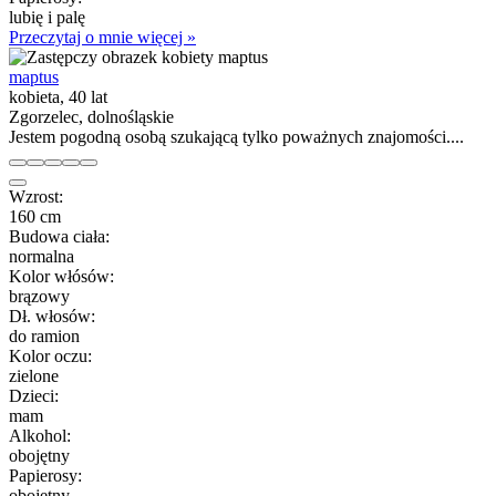
lubię i palę
Przeczytaj o mnie więcej »
maptus
kobieta, 40 lat
Zgorzelec, dolnośląskie
Jestem pogodną osobą szukającą tylko poważnych znajomości....
Wzrost:
160 cm
Budowa ciała:
normalna
Kolor włósów:
brązowy
Dł. włosów:
do ramion
Kolor oczu:
zielone
Dzieci:
mam
Alkohol:
obojętny
Papierosy:
obojętny