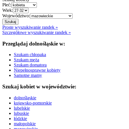
Płeć:
Wiek:
Województwo:
Proste wyszukiwanie randek »
Szczegółowe wyszukiwanie randek »
Przeglądaj dolnośląskie w:
Szukam chłopaka
Szukam męża
Szukam domatora
Niepełnosprawne kobiety
Samotne mamy
Szukaj kobiet w województwie:
dolnośląskie
kujawsko-pomorskie
lubelskie
lubuskie
łódzkie
małopolskie
mazowieckie