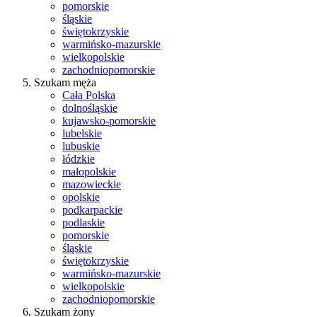
pomorskie
śląskie
świętokrzyskie
warmińsko-mazurskie
wielkopolskie
zachodniopomorskie
Szukam męża
Cała Polska
dolnośląskie
kujawsko-pomorskie
lubelskie
lubuskie
łódzkie
małopolskie
mazowieckie
opolskie
podkarpackie
podlaskie
pomorskie
śląskie
świętokrzyskie
warmińsko-mazurskie
wielkopolskie
zachodniopomorskie
Szukam żony