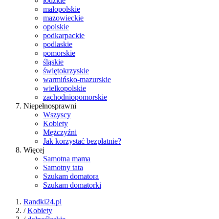
łódzkie
małopolskie
mazowieckie
opolskie
podkarpackie
podlaskie
pomorskie
śląskie
świętokrzyskie
warmińsko-mazurskie
wielkopolskie
zachodniopomorskie
Niepełnosprawni
Wszyscy
Kobiety
Mężczyźni
Jak korzystać bezpłatnie?
Więcej
Samotna mama
Samotny tata
Szukam domatora
Szukam domatorki
Randki24.pl
/
Kobiety