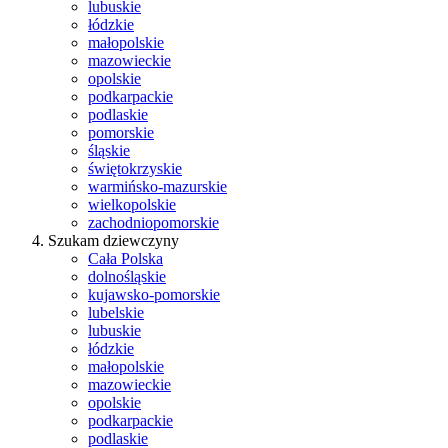
lubuskie
łódzkie
małopolskie
mazowieckie
opolskie
podkarpackie
podlaskie
pomorskie
śląskie
świętokrzyskie
warmińsko-mazurskie
wielkopolskie
zachodniopomorskie
Szukam dziewczyny
Cała Polska
dolnośląskie
kujawsko-pomorskie
lubelskie
lubuskie
łódzkie
małopolskie
mazowieckie
opolskie
podkarpackie
podlaskie