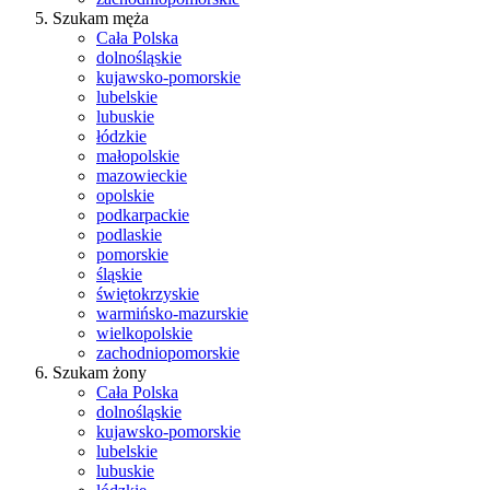
Szukam męża
Cała Polska
dolnośląskie
kujawsko-pomorskie
lubelskie
lubuskie
łódzkie
małopolskie
mazowieckie
opolskie
podkarpackie
podlaskie
pomorskie
śląskie
świętokrzyskie
warmińsko-mazurskie
wielkopolskie
zachodniopomorskie
Szukam żony
Cała Polska
dolnośląskie
kujawsko-pomorskie
lubelskie
lubuskie