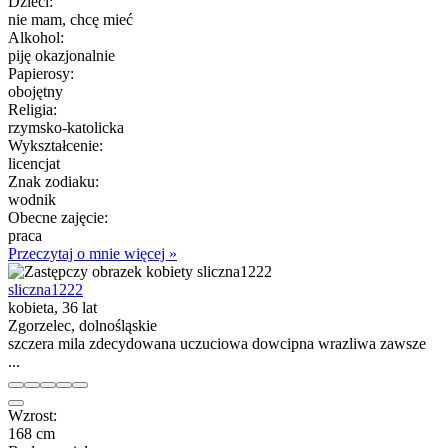
Dzieci:
nie mam, chcę mieć
Alkohol:
piję okazjonalnie
Papierosy:
obojętny
Religia:
rzymsko-katolicka
Wykształcenie:
licencjat
Znak zodiaku:
wodnik
Obecne zajęcie:
praca
Przeczytaj o mnie więcej »
sliczna1222
kobieta, 36 lat
Zgorzelec, dolnośląskie
szczera mila zdecydowana uczuciowa dowcipna wrazliwa zawsze
...
Wzrost:
168 cm