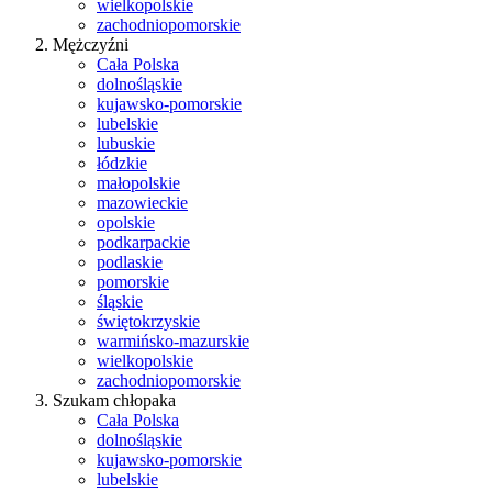
wielkopolskie
zachodniopomorskie
Mężczyźni
Cała Polska
dolnośląskie
kujawsko-pomorskie
lubelskie
lubuskie
łódzkie
małopolskie
mazowieckie
opolskie
podkarpackie
podlaskie
pomorskie
śląskie
świętokrzyskie
warmińsko-mazurskie
wielkopolskie
zachodniopomorskie
Szukam chłopaka
Cała Polska
dolnośląskie
kujawsko-pomorskie
lubelskie