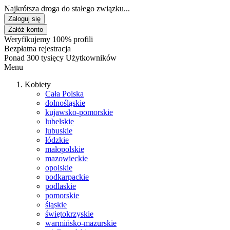
Najkrótsza droga do stałego związku...
Zaloguj się
Załóż konto
Weryfikujemy 100% profili
Bezpłatna rejestracja
Ponad 300 tysięcy Użytkowników
Menu
Kobiety
Cała Polska
dolnośląskie
kujawsko-pomorskie
lubelskie
lubuskie
łódzkie
małopolskie
mazowieckie
opolskie
podkarpackie
podlaskie
pomorskie
śląskie
świętokrzyskie
warmińsko-mazurskie