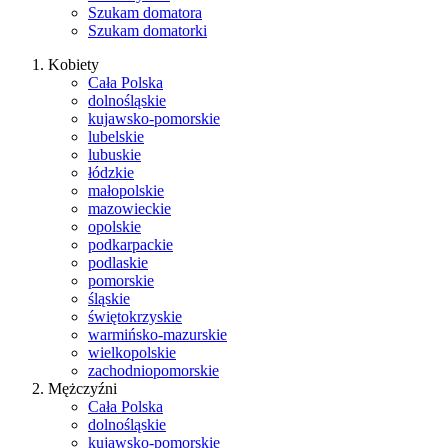
Szukam domatora
Szukam domatorki
Kobiety
Cała Polska
dolnośląskie
kujawsko-pomorskie
lubelskie
lubuskie
łódzkie
małopolskie
mazowieckie
opolskie
podkarpackie
podlaskie
pomorskie
śląskie
świętokrzyskie
warmińsko-mazurskie
wielkopolskie
zachodniopomorskie
Mężczyźni
Cała Polska
dolnośląskie
kujawsko-pomorskie