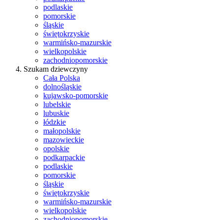
podlaskie
pomorskie
śląskie
świętokrzyskie
warmińsko-mazurskie
wielkopolskie
zachodniopomorskie
Szukam dziewczyny
Cała Polska
dolnośląskie
kujawsko-pomorskie
lubelskie
lubuskie
łódzkie
małopolskie
mazowieckie
opolskie
podkarpackie
podlaskie
pomorskie
śląskie
świętokrzyskie
warmińsko-mazurskie
wielkopolskie
zachodniopomorskie