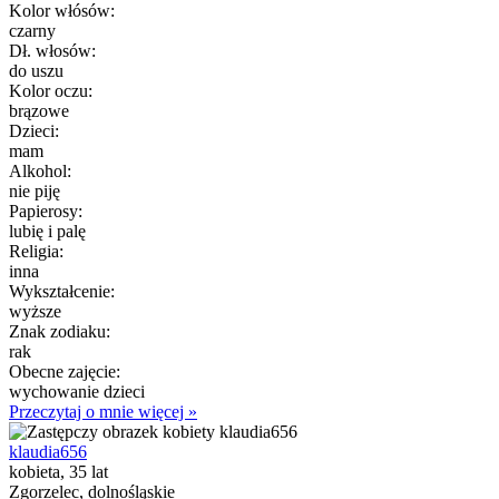
Kolor włósów:
czarny
Dł. włosów:
do uszu
Kolor oczu:
brązowe
Dzieci:
mam
Alkohol:
nie piję
Papierosy:
lubię i palę
Religia:
inna
Wykształcenie:
wyższe
Znak zodiaku:
rak
Obecne zajęcie:
wychowanie dzieci
Przeczytaj o mnie więcej »
klaudia656
kobieta, 35 lat
Zgorzelec, dolnośląskie