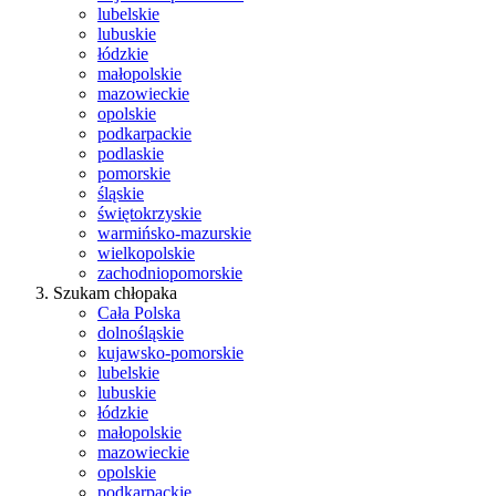
lubelskie
lubuskie
łódzkie
małopolskie
mazowieckie
opolskie
podkarpackie
podlaskie
pomorskie
śląskie
świętokrzyskie
warmińsko-mazurskie
wielkopolskie
zachodniopomorskie
Szukam chłopaka
Cała Polska
dolnośląskie
kujawsko-pomorskie
lubelskie
lubuskie
łódzkie
małopolskie
mazowieckie
opolskie
podkarpackie