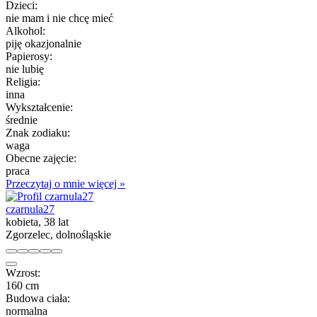
Dzieci:
nie mam i nie chcę mieć
Alkohol:
piję okazjonalnie
Papierosy:
nie lubię
Religia:
inna
Wykształcenie:
średnie
Znak zodiaku:
waga
Obecne zajęcie:
praca
Przeczytaj o mnie więcej »
czarnula27
kobieta, 38 lat
Zgorzelec, dolnośląskie
Wzrost:
160 cm
Budowa ciała:
normalna