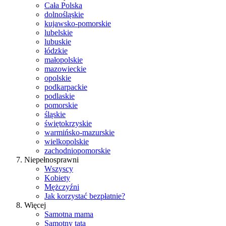
Cała Polska
dolnośląskie
kujawsko-pomorskie
lubelskie
lubuskie
łódzkie
małopolskie
mazowieckie
opolskie
podkarpackie
podlaskie
pomorskie
śląskie
świętokrzyskie
warmińsko-mazurskie
wielkopolskie
zachodniopomorskie
Niepełnosprawni
Wszyscy
Kobiety
Mężczyźni
Jak korzystać bezpłatnie?
Więcej
Samotna mama
Samotny tata