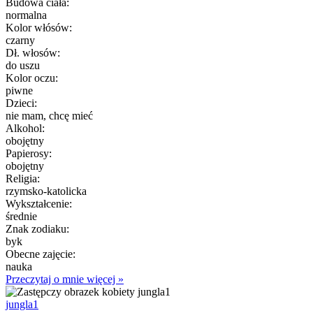
Budowa ciała:
normalna
Kolor włósów:
czarny
Dł. włosów:
do uszu
Kolor oczu:
piwne
Dzieci:
nie mam, chcę mieć
Alkohol:
obojętny
Papierosy:
obojętny
Religia:
rzymsko-katolicka
Wykształcenie:
średnie
Znak zodiaku:
byk
Obecne zajęcie:
nauka
Przeczytaj o mnie więcej »
jungla1