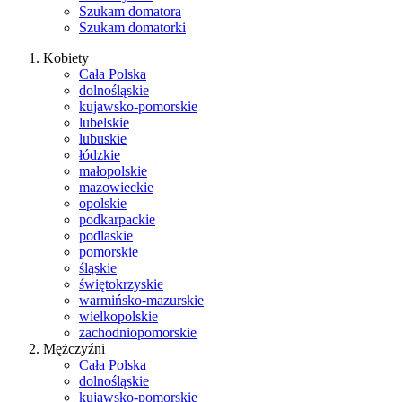
Szukam domatora
Szukam domatorki
Kobiety
Cała Polska
dolnośląskie
kujawsko-pomorskie
lubelskie
lubuskie
łódzkie
małopolskie
mazowieckie
opolskie
podkarpackie
podlaskie
pomorskie
śląskie
świętokrzyskie
warmińsko-mazurskie
wielkopolskie
zachodniopomorskie
Mężczyźni
Cała Polska
dolnośląskie
kujawsko-pomorskie