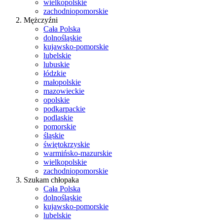
wielkopolskie
zachodniopomorskie
Mężczyźni
Cała Polska
dolnośląskie
kujawsko-pomorskie
lubelskie
lubuskie
łódzkie
małopolskie
mazowieckie
opolskie
podkarpackie
podlaskie
pomorskie
śląskie
świętokrzyskie
warmińsko-mazurskie
wielkopolskie
zachodniopomorskie
Szukam chłopaka
Cała Polska
dolnośląskie
kujawsko-pomorskie
lubelskie