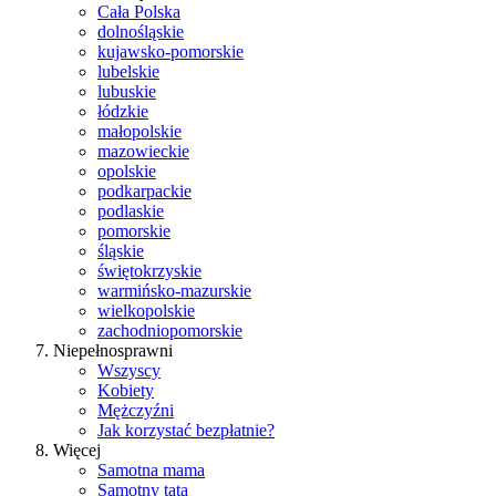
Cała Polska
dolnośląskie
kujawsko-pomorskie
lubelskie
lubuskie
łódzkie
małopolskie
mazowieckie
opolskie
podkarpackie
podlaskie
pomorskie
śląskie
świętokrzyskie
warmińsko-mazurskie
wielkopolskie
zachodniopomorskie
Niepełnosprawni
Wszyscy
Kobiety
Mężczyźni
Jak korzystać bezpłatnie?
Więcej
Samotna mama
Samotny tata