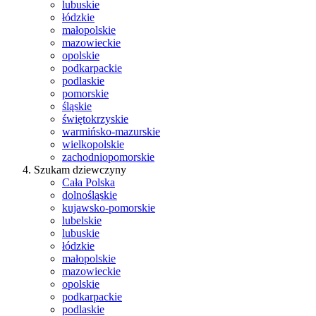
lubuskie
łódzkie
małopolskie
mazowieckie
opolskie
podkarpackie
podlaskie
pomorskie
śląskie
świętokrzyskie
warmińsko-mazurskie
wielkopolskie
zachodniopomorskie
Szukam dziewczyny
Cała Polska
dolnośląskie
kujawsko-pomorskie
lubelskie
lubuskie
łódzkie
małopolskie
mazowieckie
opolskie
podkarpackie
podlaskie