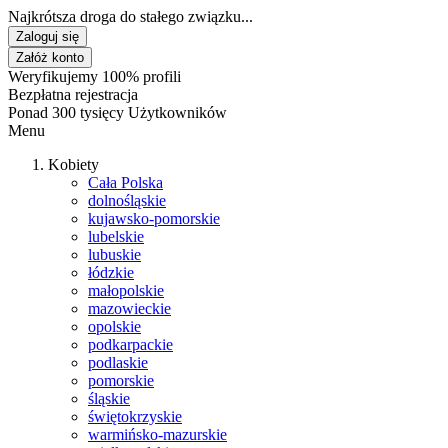
Najkrótsza droga do stałego związku...
Zaloguj się
Załóż konto
Weryfikujemy 100% profili
Bezpłatna rejestracja
Ponad 300 tysięcy Użytkowników
Menu
Kobiety
Cała Polska
dolnośląskie
kujawsko-pomorskie
lubelskie
lubuskie
łódzkie
małopolskie
mazowieckie
opolskie
podkarpackie
podlaskie
pomorskie
śląskie
świętokrzyskie
warmińsko-mazurskie