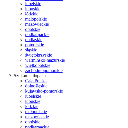
lubelskie
lubuskie
łódzkie
małopolskie
mazowieckie
opolskie
podkarpackie
podlaskie
pomorskie
śląskie
świętokrzyskie
warmińsko-mazurskie
wielkopolskie
zachodniopomorskie
Szukam chłopaka
Cała Polska
dolnośląskie
kujawsko-pomorskie
lubelskie
lubuskie
łódzkie
małopolskie
mazowieckie
opolskie
podkarpackie