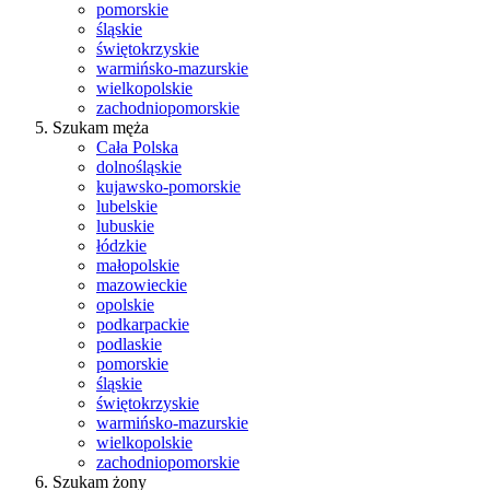
pomorskie
śląskie
świętokrzyskie
warmińsko-mazurskie
wielkopolskie
zachodniopomorskie
Szukam męża
Cała Polska
dolnośląskie
kujawsko-pomorskie
lubelskie
lubuskie
łódzkie
małopolskie
mazowieckie
opolskie
podkarpackie
podlaskie
pomorskie
śląskie
świętokrzyskie
warmińsko-mazurskie
wielkopolskie
zachodniopomorskie
Szukam żony