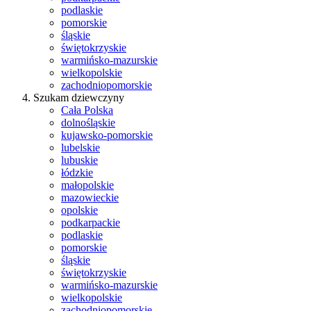
podlaskie
pomorskie
śląskie
świętokrzyskie
warmińsko-mazurskie
wielkopolskie
zachodniopomorskie
Szukam dziewczyny
Cała Polska
dolnośląskie
kujawsko-pomorskie
lubelskie
lubuskie
łódzkie
małopolskie
mazowieckie
opolskie
podkarpackie
podlaskie
pomorskie
śląskie
świętokrzyskie
warmińsko-mazurskie
wielkopolskie
zachodniopomorskie