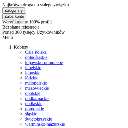
Najkrótsza droga do stałego związku...
Zaloguj się
Załóż konto
Weryfikujemy 100% profili
Bezpłatna rejestracja
Ponad 300 tysięcy Użytkowników
Menu
Kobiety
Cała Polska
dolnośląskie
kujawsko-pomorskie
lubelskie
lubuskie
łódzkie
małopolskie
mazowieckie
opolskie
podkarpackie
podlaskie
pomorskie
śląskie
świętokrzyskie
warmińsko-mazurskie