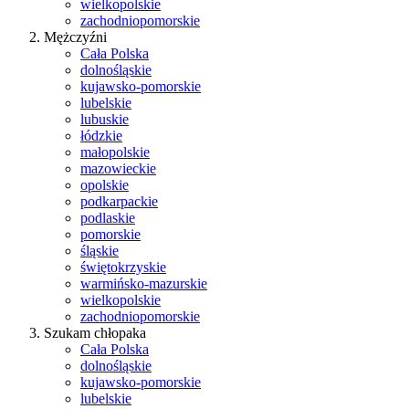
wielkopolskie
zachodniopomorskie
Mężczyźni
Cała Polska
dolnośląskie
kujawsko-pomorskie
lubelskie
lubuskie
łódzkie
małopolskie
mazowieckie
opolskie
podkarpackie
podlaskie
pomorskie
śląskie
świętokrzyskie
warmińsko-mazurskie
wielkopolskie
zachodniopomorskie
Szukam chłopaka
Cała Polska
dolnośląskie
kujawsko-pomorskie
lubelskie