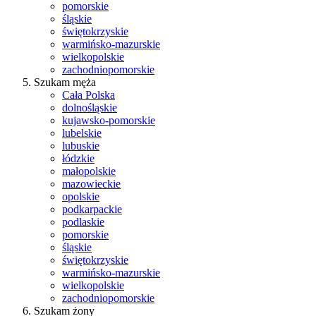
pomorskie
śląskie
świętokrzyskie
warmińsko-mazurskie
wielkopolskie
zachodniopomorskie
Szukam męża
Cała Polska
dolnośląskie
kujawsko-pomorskie
lubelskie
lubuskie
łódzkie
małopolskie
mazowieckie
opolskie
podkarpackie
podlaskie
pomorskie
śląskie
świętokrzyskie
warmińsko-mazurskie
wielkopolskie
zachodniopomorskie
Szukam żony