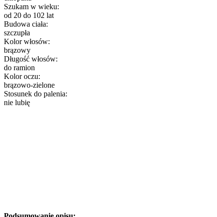
Szukam w wieku:
od 20 do 102 lat
Budowa ciała:
szczupła
Kolor włosów:
brązowy
Długość włosów:
do ramion
Kolor oczu:
brązowo-zielone
Stosunek do palenia:
nie lubię
Podsumowanie opisu: