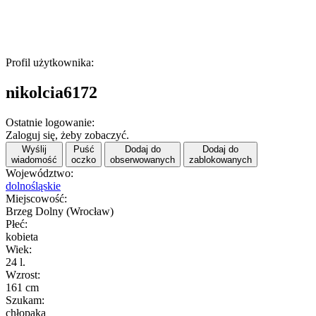
Profil użytkownika:
nikolcia6172
Ostatnie logowanie:
Zaloguj się, żeby zobaczyć.
Wyślij
Puść
Dodaj do
Dodaj do
wiadomość
oczko
obserwowanych
zablokowanych
Województwo:
dolnośląskie
Miejscowość:
Brzeg Dolny (Wrocław)
Płeć:
kobieta
Wiek:
24 l.
Wzrost:
161 cm
Szukam:
chłopaka