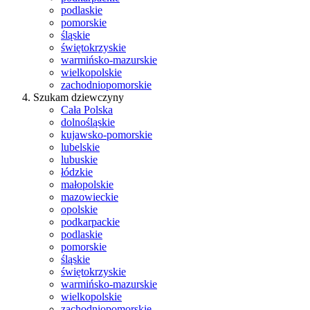
podlaskie
pomorskie
śląskie
świętokrzyskie
warmińsko-mazurskie
wielkopolskie
zachodniopomorskie
Szukam dziewczyny
Cała Polska
dolnośląskie
kujawsko-pomorskie
lubelskie
lubuskie
łódzkie
małopolskie
mazowieckie
opolskie
podkarpackie
podlaskie
pomorskie
śląskie
świętokrzyskie
warmińsko-mazurskie
wielkopolskie
zachodniopomorskie