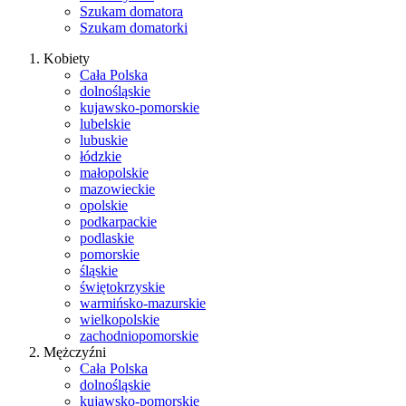
Szukam domatora
Szukam domatorki
Kobiety
Cała Polska
dolnośląskie
kujawsko-pomorskie
lubelskie
lubuskie
łódzkie
małopolskie
mazowieckie
opolskie
podkarpackie
podlaskie
pomorskie
śląskie
świętokrzyskie
warmińsko-mazurskie
wielkopolskie
zachodniopomorskie
Mężczyźni
Cała Polska
dolnośląskie
kujawsko-pomorskie