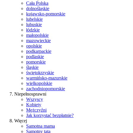
Cała Polska
dolnośląskie
kujawsko-pomorskie
lubelskie
lubuskie
łódzkie
małopolskie
mazowieckie
opolskie
podkarpackie
podlaskie
pomorskie
śląskie
świętokrzyskie
warmińsko-mazurskie
wielkopolskie
zachodniopomorskie
Niepełnosprawni
Wszyscy
Kobiety
Mężczyźni
Jak korzystać bezpłatnie?
Więcej
Samotna mama
Samotny tata