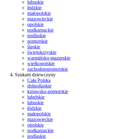
lubuskie
łódzkie
małopolskie
mazowieckie
opolskie
podkarpackie
podlaskie
pomorskie
śląskie
świętokrzyskie
warmińsko-mazurskie
wielkopolskie
zachodniopomorskie
Szukam dziewczyny
Cała Polska
dolnośląskie
kujawsko-pomorskie
lubelskie
lubuskie
łódzkie
małopolskie
mazowieckie
opolskie
podkarpackie
podlaskie