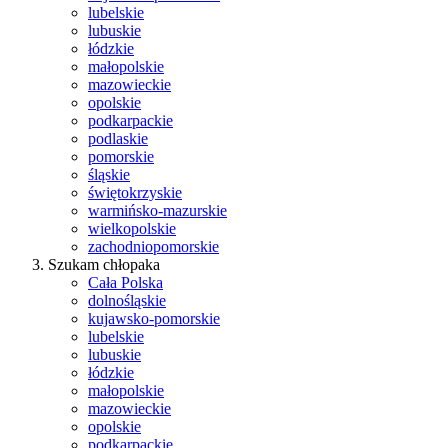
lubelskie
lubuskie
łódzkie
małopolskie
mazowieckie
opolskie
podkarpackie
podlaskie
pomorskie
śląskie
świętokrzyskie
warmińsko-mazurskie
wielkopolskie
zachodniopomorskie
Szukam chłopaka
Cała Polska
dolnośląskie
kujawsko-pomorskie
lubelskie
lubuskie
łódzkie
małopolskie
mazowieckie
opolskie
podkarpackie