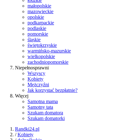
łódzkie
małopolskie
mazowieckie
opolskie
podkarpackie
podlaskie
pomorskie
śląskie
świętokrzyskie
warmińsko-mazurskie
wielkopolskie
zachodniopomorskie
Niepełnosprawni
Wszyscy
Kobiety
Mężczyźni
Jak korzystać bezpłatnie?
Więcej
Samotna mama
Samotny tata
Szukam domatora
Szukam domatorki
Randki24.pl
/
Kobiety