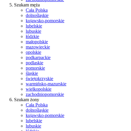
Szukam męża
Cała Polska
dolnośląskie
kujawsko-pomorskie
lubelskie
lubuskie
łódzkie
małopolskie
mazowieckie
opolskie
podkarpackie
podlaskie
pomorskie
śląskie
świętokrzyskie
warmińsko-mazurskie
wielkopolskie
zachodniopomorskie
Szukam żony
Cała Polska
dolnośląskie
kujawsko-pomorskie
lubelskie
lubuskie