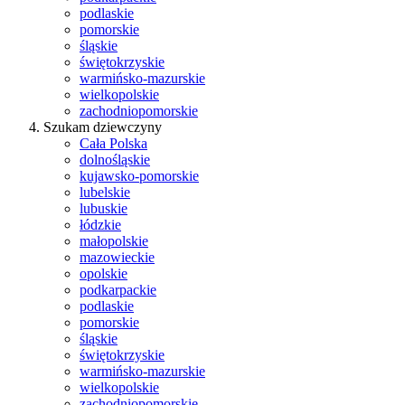
podlaskie
pomorskie
śląskie
świętokrzyskie
warmińsko-mazurskie
wielkopolskie
zachodniopomorskie
Szukam dziewczyny
Cała Polska
dolnośląskie
kujawsko-pomorskie
lubelskie
lubuskie
łódzkie
małopolskie
mazowieckie
opolskie
podkarpackie
podlaskie
pomorskie
śląskie
świętokrzyskie
warmińsko-mazurskie
wielkopolskie
zachodniopomorskie