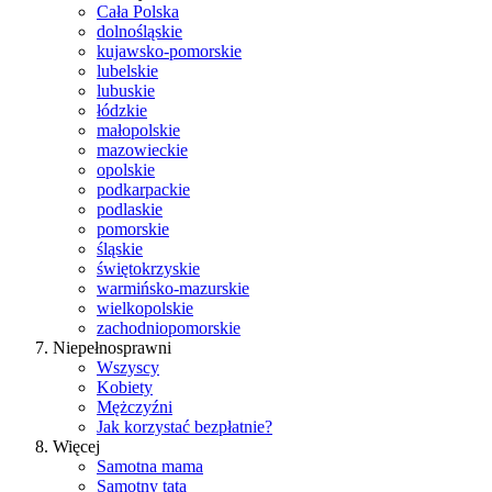
Cała Polska
dolnośląskie
kujawsko-pomorskie
lubelskie
lubuskie
łódzkie
małopolskie
mazowieckie
opolskie
podkarpackie
podlaskie
pomorskie
śląskie
świętokrzyskie
warmińsko-mazurskie
wielkopolskie
zachodniopomorskie
Niepełnosprawni
Wszyscy
Kobiety
Mężczyźni
Jak korzystać bezpłatnie?
Więcej
Samotna mama
Samotny tata