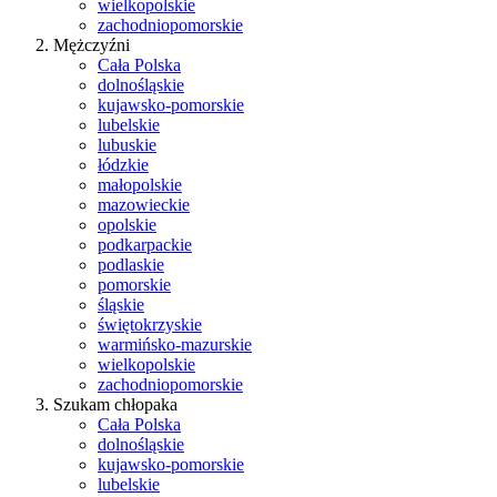
wielkopolskie
zachodniopomorskie
Mężczyźni
Cała Polska
dolnośląskie
kujawsko-pomorskie
lubelskie
lubuskie
łódzkie
małopolskie
mazowieckie
opolskie
podkarpackie
podlaskie
pomorskie
śląskie
świętokrzyskie
warmińsko-mazurskie
wielkopolskie
zachodniopomorskie
Szukam chłopaka
Cała Polska
dolnośląskie
kujawsko-pomorskie
lubelskie