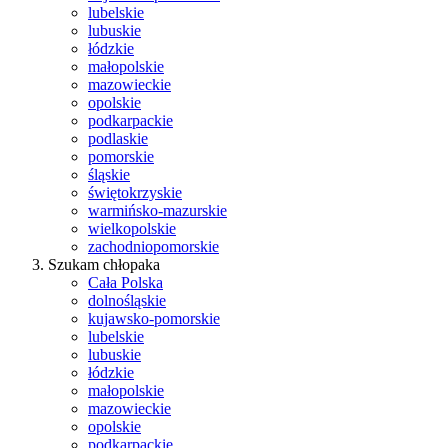
lubelskie
lubuskie
łódzkie
małopolskie
mazowieckie
opolskie
podkarpackie
podlaskie
pomorskie
śląskie
świętokrzyskie
warmińsko-mazurskie
wielkopolskie
zachodniopomorskie
Szukam chłopaka
Cała Polska
dolnośląskie
kujawsko-pomorskie
lubelskie
lubuskie
łódzkie
małopolskie
mazowieckie
opolskie
podkarpackie