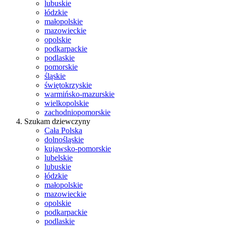
lubuskie
łódzkie
małopolskie
mazowieckie
opolskie
podkarpackie
podlaskie
pomorskie
śląskie
świętokrzyskie
warmińsko-mazurskie
wielkopolskie
zachodniopomorskie
Szukam dziewczyny
Cała Polska
dolnośląskie
kujawsko-pomorskie
lubelskie
lubuskie
łódzkie
małopolskie
mazowieckie
opolskie
podkarpackie
podlaskie