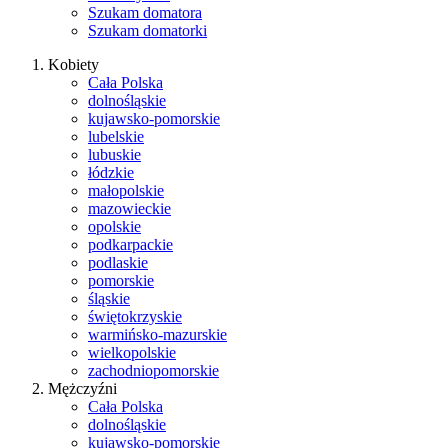
Szukam domatora
Szukam domatorki
Kobiety
Cała Polska
dolnośląskie
kujawsko-pomorskie
lubelskie
lubuskie
łódzkie
małopolskie
mazowieckie
opolskie
podkarpackie
podlaskie
pomorskie
śląskie
świętokrzyskie
warmińsko-mazurskie
wielkopolskie
zachodniopomorskie
Mężczyźni
Cała Polska
dolnośląskie
kujawsko-pomorskie