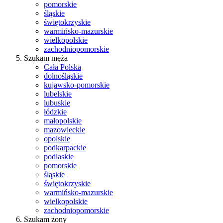
pomorskie
śląskie
świętokrzyskie
warmińsko-mazurskie
wielkopolskie
zachodniopomorskie
Szukam męża
Cała Polska
dolnośląskie
kujawsko-pomorskie
lubelskie
lubuskie
łódzkie
małopolskie
mazowieckie
opolskie
podkarpackie
podlaskie
pomorskie
śląskie
świętokrzyskie
warmińsko-mazurskie
wielkopolskie
zachodniopomorskie
Szukam żony