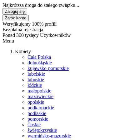
Najkrótsza droga do stałego związku...
Zaloguj się
Załóż konto
Weryfikujemy 100% profili
Bezpłatna rejestracja
Ponad 300 tysięcy Użytkowników
Menu
Kobiety
Cała Polska
dolnośląskie
kujawsko-pomorskie
lubelskie
lubuskie
łódzkie
małopolskie
mazowieckie
opolskie
podkarpackie
podlaskie
pomorskie
śląskie
świętokrzyskie
warmińsko-mazurskie