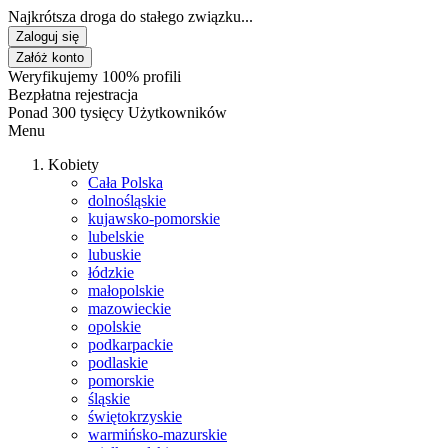
Najkrótsza droga do stałego związku...
Zaloguj się
Załóż konto
Weryfikujemy 100% profili
Bezpłatna rejestracja
Ponad 300 tysięcy Użytkowników
Menu
Kobiety
Cała Polska
dolnośląskie
kujawsko-pomorskie
lubelskie
lubuskie
łódzkie
małopolskie
mazowieckie
opolskie
podkarpackie
podlaskie
pomorskie
śląskie
świętokrzyskie
warmińsko-mazurskie