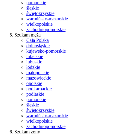
pomorskie
śląskie
świętokrzyskie
warmińsko-mazurskie
wielkopolskie
zachodniopomorskie
Szukam męża
Cała Polska
dolnośląskie
kujawsko-pomorskie
lubelskie
lubuskie
łódzkie
małopolskie
mazowieckie
opolskie
podkarpackie
podlaskie
pomorskie
śląskie
świętokrzyskie
warmińsko-mazurskie
wielkopolskie
zachodniopomorskie
Szukam żony