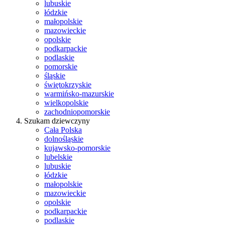
lubuskie
łódzkie
małopolskie
mazowieckie
opolskie
podkarpackie
podlaskie
pomorskie
śląskie
świętokrzyskie
warmińsko-mazurskie
wielkopolskie
zachodniopomorskie
Szukam dziewczyny
Cała Polska
dolnośląskie
kujawsko-pomorskie
lubelskie
lubuskie
łódzkie
małopolskie
mazowieckie
opolskie
podkarpackie
podlaskie