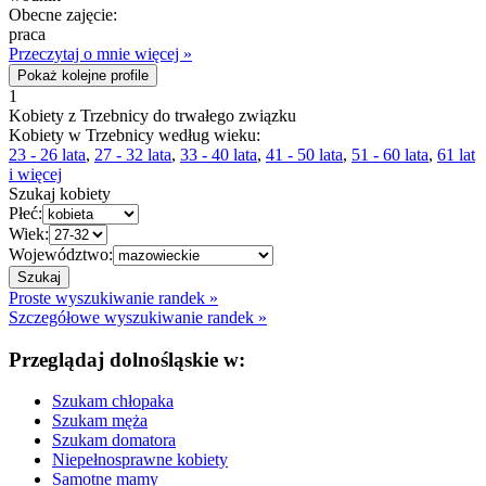
Obecne zajęcie:
praca
Przeczytaj o mnie więcej »
Pokaż kolejne profile
1
Kobiety z Trzebnicy do trwałego związku
Kobiety w Trzebnicy według wieku:
23 - 26 lata
,
27 - 32 lata
,
33 - 40 lata
,
41 - 50 lata
,
51 - 60 lata
,
61 lat
i więcej
Szukaj kobiety
Płeć:
Wiek:
Województwo:
Proste wyszukiwanie randek »
Szczegółowe wyszukiwanie randek »
Przeglądaj dolnośląskie w:
Szukam chłopaka
Szukam męża
Szukam domatora
Niepełnosprawne kobiety
Samotne mamy