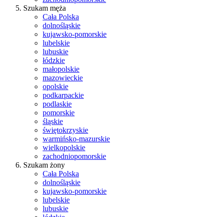
Szukam męża
Cała Polska
dolnośląskie
kujawsko-pomorskie
lubelskie
lubuskie
łódzkie
małopolskie
mazowieckie
opolskie
podkarpackie
podlaskie
pomorskie
śląskie
świętokrzyskie
warmińsko-mazurskie
wielkopolskie
zachodniopomorskie
Szukam żony
Cała Polska
dolnośląskie
kujawsko-pomorskie
lubelskie
lubuskie