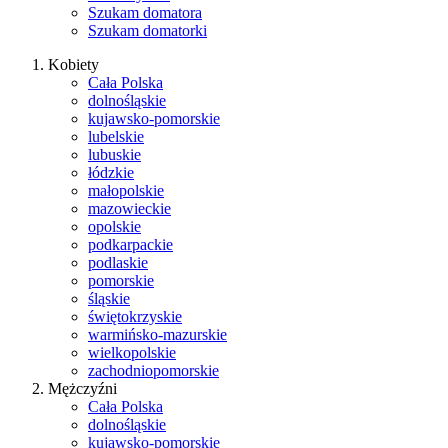
Szukam domatora
Szukam domatorki
Kobiety
Cała Polska
dolnośląskie
kujawsko-pomorskie
lubelskie
lubuskie
łódzkie
małopolskie
mazowieckie
opolskie
podkarpackie
podlaskie
pomorskie
śląskie
świętokrzyskie
warmińsko-mazurskie
wielkopolskie
zachodniopomorskie
Mężczyźni
Cała Polska
dolnośląskie
kujawsko-pomorskie