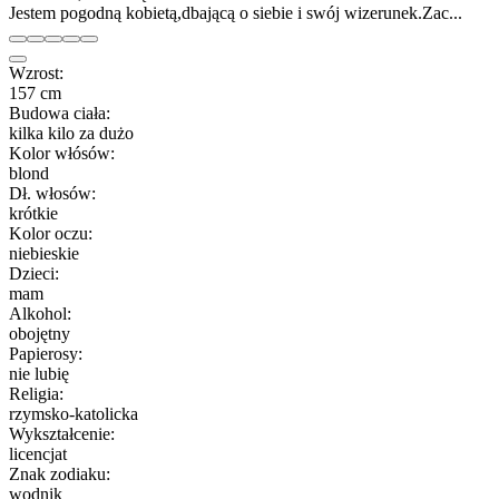
Jestem pogodną kobietą,dbającą o siebie i swój wizerunek.Zac...
Wzrost:
157 cm
Budowa ciała:
kilka kilo za dużo
Kolor włósów:
blond
Dł. włosów:
krótkie
Kolor oczu:
niebieskie
Dzieci:
mam
Alkohol:
obojętny
Papierosy:
nie lubię
Religia:
rzymsko-katolicka
Wykształcenie:
licencjat
Znak zodiaku:
wodnik