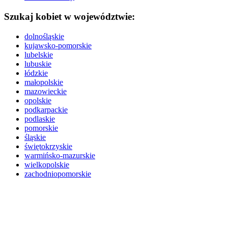
Szukaj kobiet w województwie:
dolnośląskie
kujawsko-pomorskie
lubelskie
lubuskie
łódzkie
małopolskie
mazowieckie
opolskie
podkarpackie
podlaskie
pomorskie
śląskie
świętokrzyskie
warmińsko-mazurskie
wielkopolskie
zachodniopomorskie