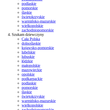
podlaskie
pomorskie
śląskie
świętokrzyskie
warmińsko-mazurskie
wielkopolskie
zachodniopomorskie
Szukam dziewczyny
Cała Polska
dolnośląskie
kujawsko-pomorskie
lubelskie
lubuskie
łódzkie
małopolskie
mazowieckie
opolskie
podkarpackie
podlaskie
pomorskie
śląskie
świętokrzyskie
warmińsko-mazurskie
wielkopolskie
zachodniopomorskie