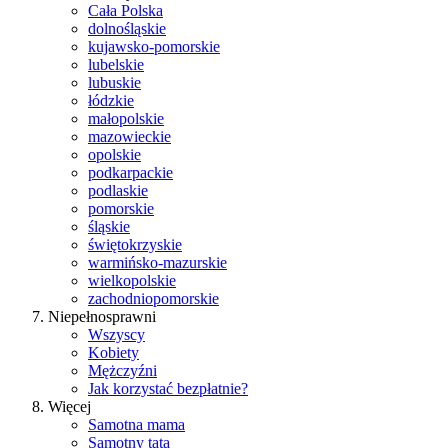
Cała Polska
dolnośląskie
kujawsko-pomorskie
lubelskie
lubuskie
łódzkie
małopolskie
mazowieckie
opolskie
podkarpackie
podlaskie
pomorskie
śląskie
świętokrzyskie
warmińsko-mazurskie
wielkopolskie
zachodniopomorskie
Niepełnosprawni
Wszyscy
Kobiety
Mężczyźni
Jak korzystać bezpłatnie?
Więcej
Samotna mama
Samotny tata