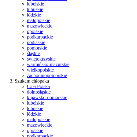
lubelskie
lubuskie
łódzkie
małopolskie
mazowieckie
opolskie
podkarpackie
podlaskie
pomorskie
śląskie
świętokrzyskie
warmińsko-mazurskie
wielkopolskie
zachodniopomorskie
Szukam chłopaka
Cała Polska
dolnośląskie
kujawsko-pomorskie
lubelskie
lubuskie
łódzkie
małopolskie
mazowieckie
opolskie
podkarpackie