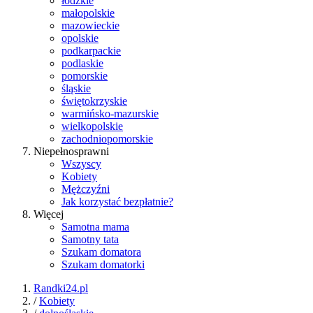
łódzkie
małopolskie
mazowieckie
opolskie
podkarpackie
podlaskie
pomorskie
śląskie
świętokrzyskie
warmińsko-mazurskie
wielkopolskie
zachodniopomorskie
Niepełnosprawni
Wszyscy
Kobiety
Mężczyźni
Jak korzystać bezpłatnie?
Więcej
Samotna mama
Samotny tata
Szukam domatora
Szukam domatorki
Randki24.pl
/
Kobiety