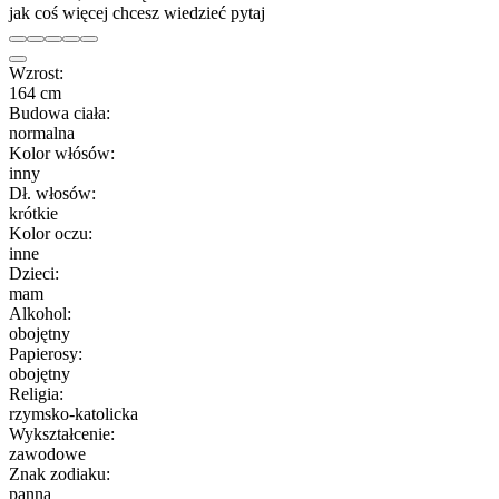
jak coś więcej chcesz wiedzieć pytaj
Wzrost:
164 cm
Budowa ciała:
normalna
Kolor włósów:
inny
Dł. włosów:
krótkie
Kolor oczu:
inne
Dzieci:
mam
Alkohol:
obojętny
Papierosy:
obojętny
Religia:
rzymsko-katolicka
Wykształcenie:
zawodowe
Znak zodiaku:
panna