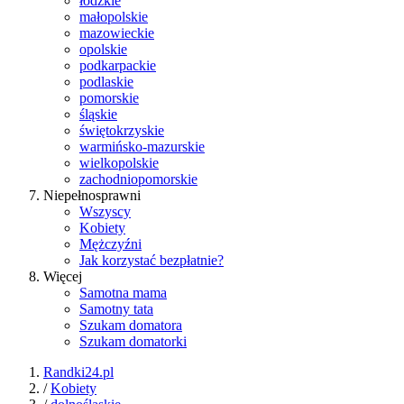
łódzkie
małopolskie
mazowieckie
opolskie
podkarpackie
podlaskie
pomorskie
śląskie
świętokrzyskie
warmińsko-mazurskie
wielkopolskie
zachodniopomorskie
Niepełnosprawni
Wszyscy
Kobiety
Mężczyźni
Jak korzystać bezpłatnie?
Więcej
Samotna mama
Samotny tata
Szukam domatora
Szukam domatorki
Randki24.pl
/
Kobiety