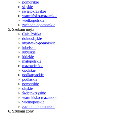
pomorskie
śląskie
świętokrzyskie
warmińsko-mazurskie
wielkopolskie
zachodniopomorskie
Szukam męża
Cała Polska
dolnośląskie
kujawsko-pomorskie
lubelskie
lubuskie
łódzkie
małopolskie
mazowieckie
opolskie
podkarpackie
podlaskie
pomorskie
śląskie
świętokrzyskie
warmińsko-mazurskie
wielkopolskie
zachodniopomorskie
Szukam żony