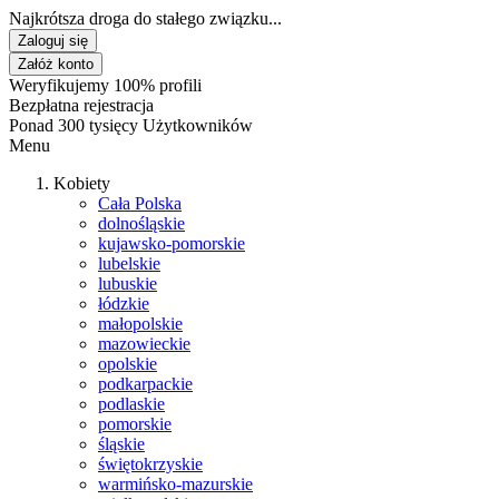
Najkrótsza droga do stałego związku...
Zaloguj się
Załóż konto
Weryfikujemy 100% profili
Bezpłatna rejestracja
Ponad 300 tysięcy Użytkowników
Menu
Kobiety
Cała Polska
dolnośląskie
kujawsko-pomorskie
lubelskie
lubuskie
łódzkie
małopolskie
mazowieckie
opolskie
podkarpackie
podlaskie
pomorskie
śląskie
świętokrzyskie
warmińsko-mazurskie