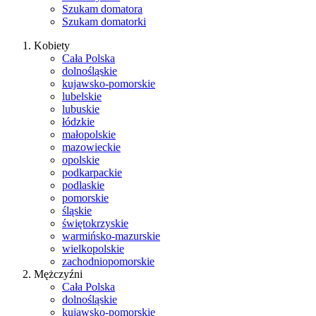
Szukam domatora
Szukam domatorki
Kobiety
Cała Polska
dolnośląskie
kujawsko-pomorskie
lubelskie
lubuskie
łódzkie
małopolskie
mazowieckie
opolskie
podkarpackie
podlaskie
pomorskie
śląskie
świętokrzyskie
warmińsko-mazurskie
wielkopolskie
zachodniopomorskie
Mężczyźni
Cała Polska
dolnośląskie
kujawsko-pomorskie