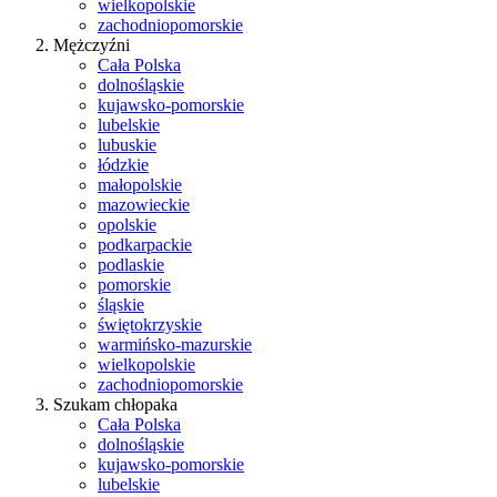
wielkopolskie
zachodniopomorskie
Mężczyźni
Cała Polska
dolnośląskie
kujawsko-pomorskie
lubelskie
lubuskie
łódzkie
małopolskie
mazowieckie
opolskie
podkarpackie
podlaskie
pomorskie
śląskie
świętokrzyskie
warmińsko-mazurskie
wielkopolskie
zachodniopomorskie
Szukam chłopaka
Cała Polska
dolnośląskie
kujawsko-pomorskie
lubelskie