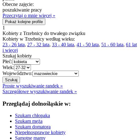
Obecne zajęcie:
poszukiwanie pracy
Przeczytaj o mnie więcej »
Pokaż kolejne profile
1
Kobiety z Trzebnicy do trwałego związku
Kobiety w Trzebnicy według wieku:
23 - 26 lata
,
27 - 32 lata
,
33 - 40 lata
,
41 - 50 lata
,
51 - 60 lata
,
61 lat
i więcej
Szukaj kobiety
Płeć:
Wiek:
Województwo:
Proste wyszukiwanie randek »
Szczegółowe wyszukiwanie randek »
Przeglądaj dolnośląskie w:
Szukam chłopaka
Szukam męża
Szukam domatora
Niepełnosprawne kobiety
Samotne mamy