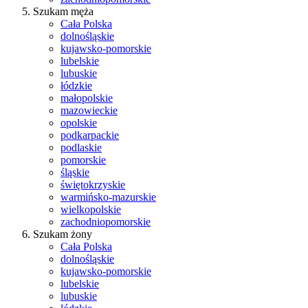
Szukam męża
Cała Polska
dolnośląskie
kujawsko-pomorskie
lubelskie
lubuskie
łódzkie
małopolskie
mazowieckie
opolskie
podkarpackie
podlaskie
pomorskie
śląskie
świętokrzyskie
warmińsko-mazurskie
wielkopolskie
zachodniopomorskie
Szukam żony
Cała Polska
dolnośląskie
kujawsko-pomorskie
lubelskie
lubuskie