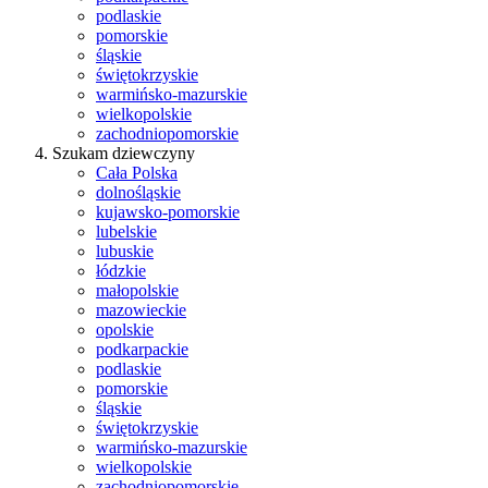
podlaskie
pomorskie
śląskie
świętokrzyskie
warmińsko-mazurskie
wielkopolskie
zachodniopomorskie
Szukam dziewczyny
Cała Polska
dolnośląskie
kujawsko-pomorskie
lubelskie
lubuskie
łódzkie
małopolskie
mazowieckie
opolskie
podkarpackie
podlaskie
pomorskie
śląskie
świętokrzyskie
warmińsko-mazurskie
wielkopolskie
zachodniopomorskie