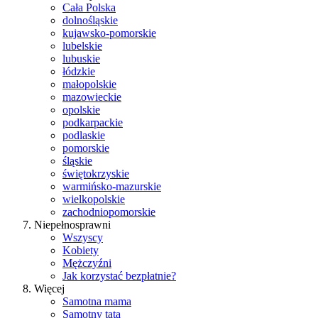
Cała Polska
dolnośląskie
kujawsko-pomorskie
lubelskie
lubuskie
łódzkie
małopolskie
mazowieckie
opolskie
podkarpackie
podlaskie
pomorskie
śląskie
świętokrzyskie
warmińsko-mazurskie
wielkopolskie
zachodniopomorskie
Niepełnosprawni
Wszyscy
Kobiety
Mężczyźni
Jak korzystać bezpłatnie?
Więcej
Samotna mama
Samotny tata