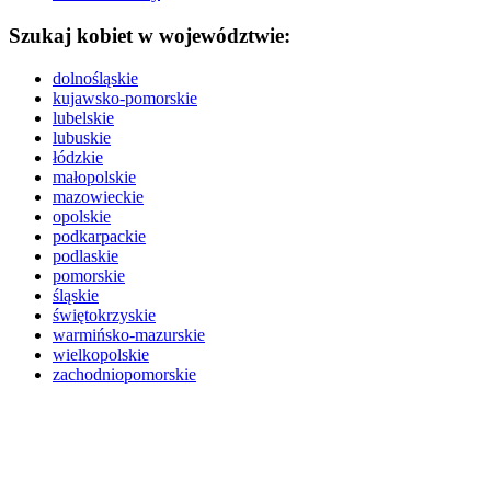
Szukaj kobiet w województwie:
dolnośląskie
kujawsko-pomorskie
lubelskie
lubuskie
łódzkie
małopolskie
mazowieckie
opolskie
podkarpackie
podlaskie
pomorskie
śląskie
świętokrzyskie
warmińsko-mazurskie
wielkopolskie
zachodniopomorskie