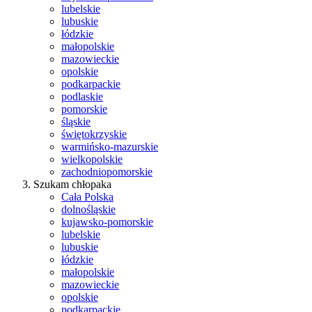
lubelskie
lubuskie
łódzkie
małopolskie
mazowieckie
opolskie
podkarpackie
podlaskie
pomorskie
śląskie
świętokrzyskie
warmińsko-mazurskie
wielkopolskie
zachodniopomorskie
Szukam chłopaka
Cała Polska
dolnośląskie
kujawsko-pomorskie
lubelskie
lubuskie
łódzkie
małopolskie
mazowieckie
opolskie
podkarpackie