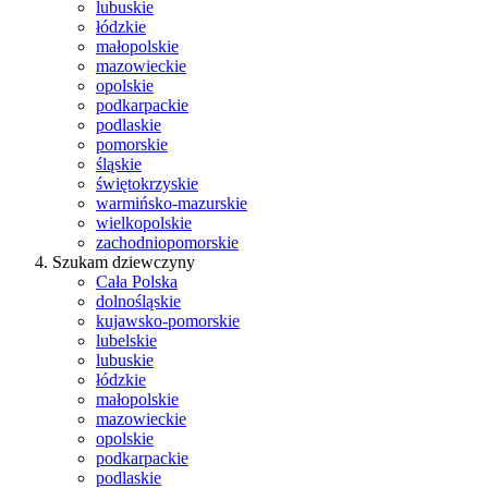
lubuskie
łódzkie
małopolskie
mazowieckie
opolskie
podkarpackie
podlaskie
pomorskie
śląskie
świętokrzyskie
warmińsko-mazurskie
wielkopolskie
zachodniopomorskie
Szukam dziewczyny
Cała Polska
dolnośląskie
kujawsko-pomorskie
lubelskie
lubuskie
łódzkie
małopolskie
mazowieckie
opolskie
podkarpackie
podlaskie