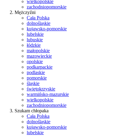
wielkopolskie
zachodniopomorskie
Mężczyźni
Cała Polska
dolnośląskie
kujawsko-pomorskie
lubelskie
lubuskie
łódzkie
małopolskie
mazowieckie
opolskie
podkarpackie
podlaskie
pomorskie
śląskie
świętokrzyskie
warmińsko-mazurskie
wielkopolskie
zachodniopomorskie
Szukam chłopaka
Cała Polska
dolnośląskie
kujawsko-pomorskie
lubelskie