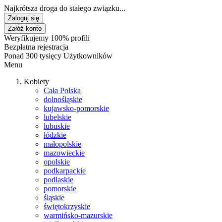
Najkrótsza droga do stałego związku...
Zaloguj się
Załóż konto
Weryfikujemy 100% profili
Bezpłatna rejestracja
Ponad 300 tysięcy Użytkowników
Menu
Kobiety
Cała Polska
dolnośląskie
kujawsko-pomorskie
lubelskie
lubuskie
łódzkie
małopolskie
mazowieckie
opolskie
podkarpackie
podlaskie
pomorskie
śląskie
świętokrzyskie
warmińsko-mazurskie