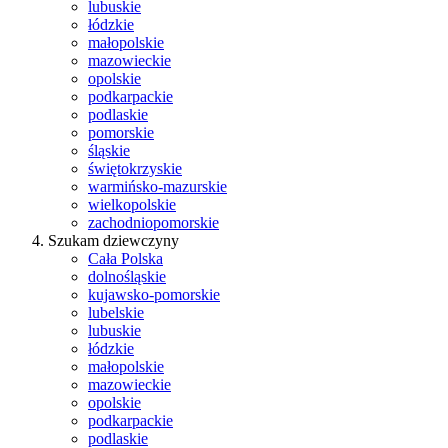
lubuskie
łódzkie
małopolskie
mazowieckie
opolskie
podkarpackie
podlaskie
pomorskie
śląskie
świętokrzyskie
warmińsko-mazurskie
wielkopolskie
zachodniopomorskie
Szukam dziewczyny
Cała Polska
dolnośląskie
kujawsko-pomorskie
lubelskie
lubuskie
łódzkie
małopolskie
mazowieckie
opolskie
podkarpackie
podlaskie