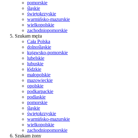
pomorskie
śląskie
świętokrzyskie
warmińsko-mazurskie
wielkopolskie
zachodniopomorskie
Szukam męża
Cała Polska
dolnośląskie
kujawsko-pomorskie
lubelskie
lubuskie
łódzkie
małopolskie
mazowieckie
opolskie
podkarpackie
podlaskie
pomorskie
śląskie
świętokrzyskie
warmińsko-mazurskie
wielkopolskie
zachodniopomorskie
Szukam żony