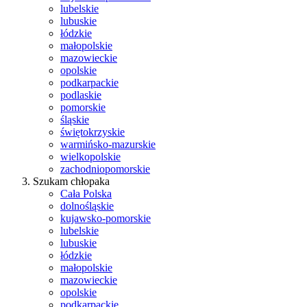
lubelskie
lubuskie
łódzkie
małopolskie
mazowieckie
opolskie
podkarpackie
podlaskie
pomorskie
śląskie
świętokrzyskie
warmińsko-mazurskie
wielkopolskie
zachodniopomorskie
Szukam chłopaka
Cała Polska
dolnośląskie
kujawsko-pomorskie
lubelskie
lubuskie
łódzkie
małopolskie
mazowieckie
opolskie
podkarpackie