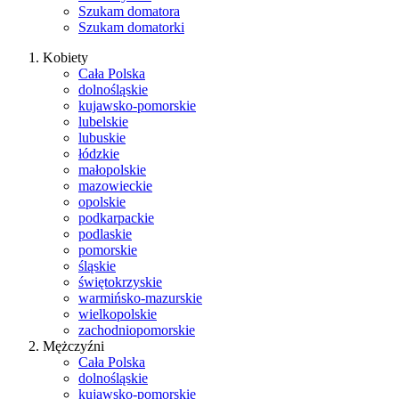
Szukam domatora
Szukam domatorki
Kobiety
Cała Polska
dolnośląskie
kujawsko-pomorskie
lubelskie
lubuskie
łódzkie
małopolskie
mazowieckie
opolskie
podkarpackie
podlaskie
pomorskie
śląskie
świętokrzyskie
warmińsko-mazurskie
wielkopolskie
zachodniopomorskie
Mężczyźni
Cała Polska
dolnośląskie
kujawsko-pomorskie