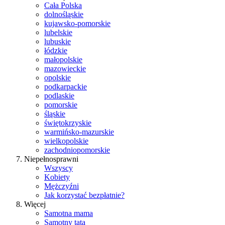
Cała Polska
dolnośląskie
kujawsko-pomorskie
lubelskie
lubuskie
łódzkie
małopolskie
mazowieckie
opolskie
podkarpackie
podlaskie
pomorskie
śląskie
świętokrzyskie
warmińsko-mazurskie
wielkopolskie
zachodniopomorskie
Niepełnosprawni
Wszyscy
Kobiety
Mężczyźni
Jak korzystać bezpłatnie?
Więcej
Samotna mama
Samotny tata