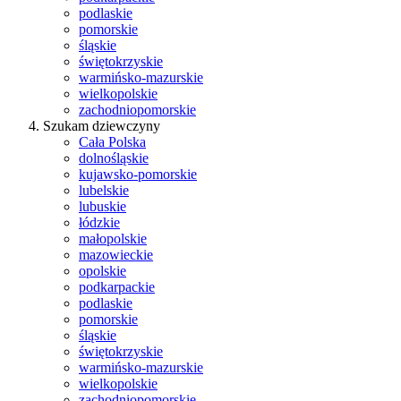
podlaskie
pomorskie
śląskie
świętokrzyskie
warmińsko-mazurskie
wielkopolskie
zachodniopomorskie
Szukam dziewczyny
Cała Polska
dolnośląskie
kujawsko-pomorskie
lubelskie
lubuskie
łódzkie
małopolskie
mazowieckie
opolskie
podkarpackie
podlaskie
pomorskie
śląskie
świętokrzyskie
warmińsko-mazurskie
wielkopolskie
zachodniopomorskie