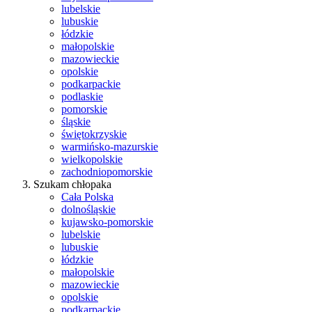
lubelskie
lubuskie
łódzkie
małopolskie
mazowieckie
opolskie
podkarpackie
podlaskie
pomorskie
śląskie
świętokrzyskie
warmińsko-mazurskie
wielkopolskie
zachodniopomorskie
Szukam chłopaka
Cała Polska
dolnośląskie
kujawsko-pomorskie
lubelskie
lubuskie
łódzkie
małopolskie
mazowieckie
opolskie
podkarpackie