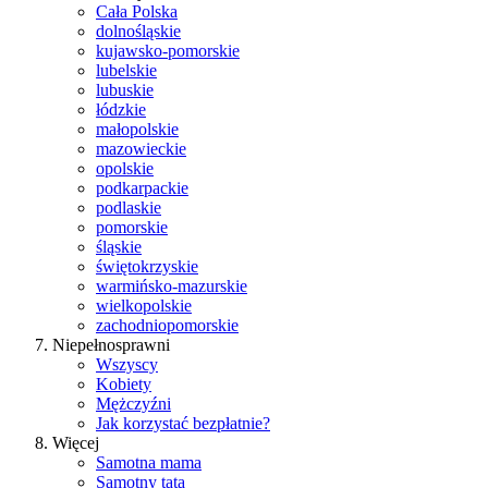
Cała Polska
dolnośląskie
kujawsko-pomorskie
lubelskie
lubuskie
łódzkie
małopolskie
mazowieckie
opolskie
podkarpackie
podlaskie
pomorskie
śląskie
świętokrzyskie
warmińsko-mazurskie
wielkopolskie
zachodniopomorskie
Niepełnosprawni
Wszyscy
Kobiety
Mężczyźni
Jak korzystać bezpłatnie?
Więcej
Samotna mama
Samotny tata