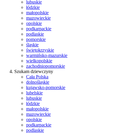
lubuskie
łódzkie
małopolskie
mazowieckie
opolskie
podkarpackie
podlaskie
pomorskie
śląskie
świętokrzyskie
warmińsko-mazurskie
wielkopolskie
zachodniopomorskie
Szukam dziewczyny
Cała Polska
dolnośląskie
kujawsko-pomorskie
lubelskie
lubuskie
łódzkie
małopolskie
mazowieckie
opolskie
podkarpackie
podlaskie