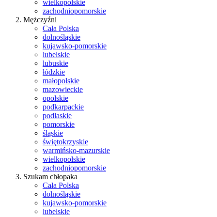
wielkopolskie
zachodniopomorskie
Mężczyźni
Cała Polska
dolnośląskie
kujawsko-pomorskie
lubelskie
lubuskie
łódzkie
małopolskie
mazowieckie
opolskie
podkarpackie
podlaskie
pomorskie
śląskie
świętokrzyskie
warmińsko-mazurskie
wielkopolskie
zachodniopomorskie
Szukam chłopaka
Cała Polska
dolnośląskie
kujawsko-pomorskie
lubelskie