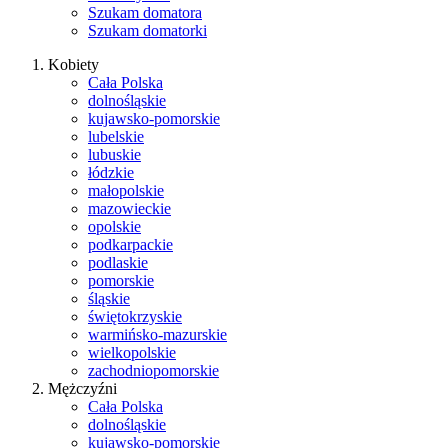
Szukam domatora
Szukam domatorki
Kobiety
Cała Polska
dolnośląskie
kujawsko-pomorskie
lubelskie
lubuskie
łódzkie
małopolskie
mazowieckie
opolskie
podkarpackie
podlaskie
pomorskie
śląskie
świętokrzyskie
warmińsko-mazurskie
wielkopolskie
zachodniopomorskie
Mężczyźni
Cała Polska
dolnośląskie
kujawsko-pomorskie