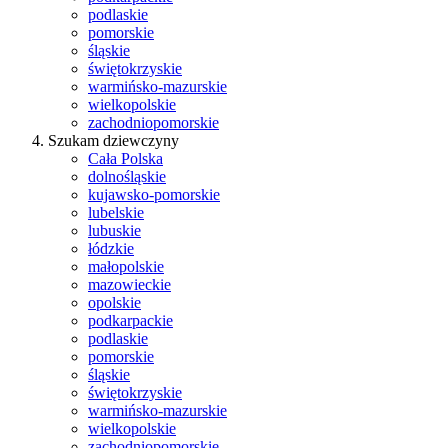
podlaskie
pomorskie
śląskie
świętokrzyskie
warmińsko-mazurskie
wielkopolskie
zachodniopomorskie
Szukam dziewczyny
Cała Polska
dolnośląskie
kujawsko-pomorskie
lubelskie
lubuskie
łódzkie
małopolskie
mazowieckie
opolskie
podkarpackie
podlaskie
pomorskie
śląskie
świętokrzyskie
warmińsko-mazurskie
wielkopolskie
zachodniopomorskie