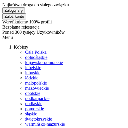
Najkrótsza droga do stałego związku...
Zaloguj się
Załóż konto
Weryfikujemy 100% profili
Bezpłatna rejestracja
Ponad 300 tysięcy Użytkowników
Menu
Kobiety
Cała Polska
dolnośląskie
kujawsko-pomorskie
lubelskie
lubuskie
łódzkie
małopolskie
mazowieckie
opolskie
podkarpackie
podlaskie
pomorskie
śląskie
świętokrzyskie
warmińsko-mazurskie