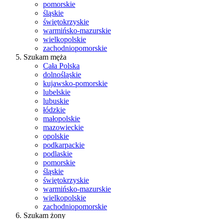
pomorskie
śląskie
świętokrzyskie
warmińsko-mazurskie
wielkopolskie
zachodniopomorskie
Szukam męża
Cała Polska
dolnośląskie
kujawsko-pomorskie
lubelskie
lubuskie
łódzkie
małopolskie
mazowieckie
opolskie
podkarpackie
podlaskie
pomorskie
śląskie
świętokrzyskie
warmińsko-mazurskie
wielkopolskie
zachodniopomorskie
Szukam żony