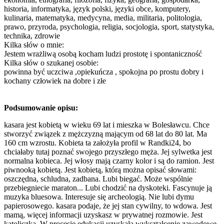
historia, informatyka, język polski, języki obce, komputery,
kulinaria, matematyka, medycyna, media, militaria, politologia,
prawo, przyroda, psychologia, religia, socjologia, sport, statystyka,
technika, zdrowie
Kilka słów o mnie:
Jestem wrażliwą osobą kocham ludzi prostotę i spontaniczność
Kilka słów o szukanej osobie:
powinna być uczciwa ,opiekuńcza , spokojna po prostu dobry i
kochany człowiek na dobre i złe
Podsumowanie opisu:
kasara jest kobietą w wieku 69 lat i mieszka w Bolesławcu. Chce
stworzyć związek z mężczyzną mającym od 68 lat do 80 lat. Ma
160 cm wzrostu. Kobieta ta założyła profil w Randki24, bo
chciałaby tutaj poznać swojego przyszłego męża. Jej sylwetka jest
normalna kobieca. Jej włosy mają czarny kolor i są do ramion. Jest
piwnooką kobietą. Jest kobietą, którą można opisać słowami:
oszczędna, schludna, zadbana. Lubi biegać. Może wspólnie
przebiegniecie maraton... Lubi chodzić na dyskoteki. Fascynuje ją
muzyka bluesowa. Interesuje się archeologią. Nie lubi dymu
papierosowego. kasara podaje, że jej stan cywilny, to wdowa. Jest
mamą, więcej informacji uzyskasz w prywatnej rozmowie. Jest
katoliczką. W procesie edukacji uzyskała wykształcenie zawodowe.