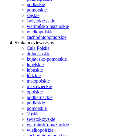
podlaskie
pomorskie
śląskie
świętokrzyskie
warmińsko-mazurskie
wielkopolskie
zachodniopomorskie
Szukam dziewczyny
Cała Polska
dolnośląskie
kujawsko-pomorskie
lubelskie
lubuskie
łódzkie
małopolskie
mazowieckie
opolskie
podkarpackie
podlaskie
pomorskie
śląskie
świętokrzyskie
warmińsko-mazurskie
wielkopolskie
zachodniopomorskie