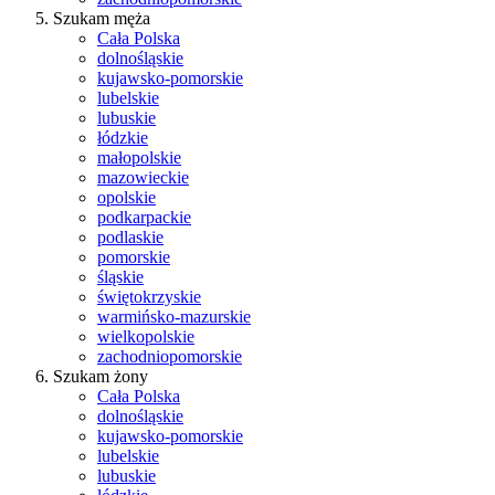
Szukam męża
Cała Polska
dolnośląskie
kujawsko-pomorskie
lubelskie
lubuskie
łódzkie
małopolskie
mazowieckie
opolskie
podkarpackie
podlaskie
pomorskie
śląskie
świętokrzyskie
warmińsko-mazurskie
wielkopolskie
zachodniopomorskie
Szukam żony
Cała Polska
dolnośląskie
kujawsko-pomorskie
lubelskie
lubuskie