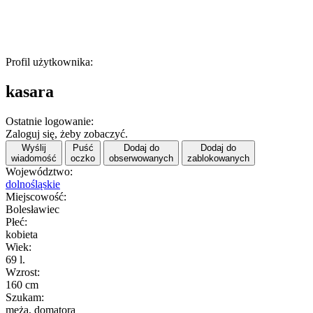
Profil użytkownika:
kasara
Ostatnie logowanie:
Zaloguj się, żeby zobaczyć.
Wyślij
Puść
Dodaj do
Dodaj do
wiadomość
oczko
obserwowanych
zablokowanych
Województwo:
dolnośląskie
Miejscowość:
Bolesławiec
Płeć:
kobieta
Wiek:
69 l.
Wzrost:
160 cm
Szukam:
męża, domatora