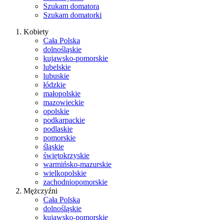
Szukam domatora
Szukam domatorki
Kobiety
Cała Polska
dolnośląskie
kujawsko-pomorskie
lubelskie
lubuskie
łódzkie
małopolskie
mazowieckie
opolskie
podkarpackie
podlaskie
pomorskie
śląskie
świętokrzyskie
warmińsko-mazurskie
wielkopolskie
zachodniopomorskie
Mężczyźni
Cała Polska
dolnośląskie
kujawsko-pomorskie