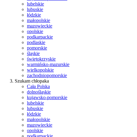
lubelskie
lubuskie
łódzkie
małopolskie
mazowieckie
opolskie
podkarpackie
podlaskie
pomorskie
śląskie
świętokrzyskie
warmińsko-mazurskie
wielkopolskie
zachodniopomorskie
Szukam chłopaka
Cała Polska
dolnośląskie
kujawsko-pomorskie
lubelskie
lubuskie
łódzkie
małopolskie
mazowieckie
opolskie
podkarpackie