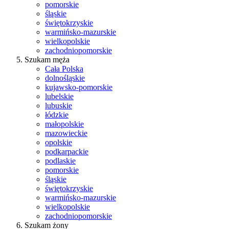
pomorskie
śląskie
świętokrzyskie
warmińsko-mazurskie
wielkopolskie
zachodniopomorskie
Szukam męża
Cała Polska
dolnośląskie
kujawsko-pomorskie
lubelskie
lubuskie
łódzkie
małopolskie
mazowieckie
opolskie
podkarpackie
podlaskie
pomorskie
śląskie
świętokrzyskie
warmińsko-mazurskie
wielkopolskie
zachodniopomorskie
Szukam żony