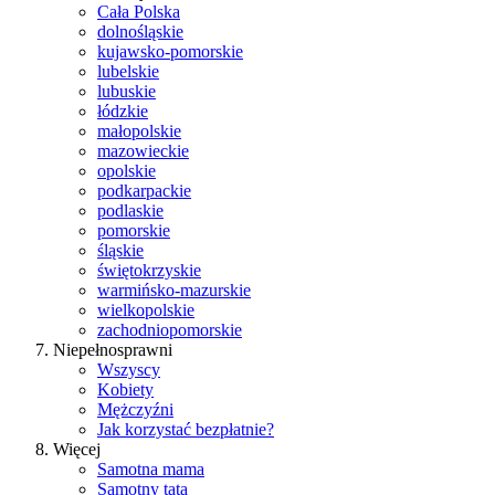
Cała Polska
dolnośląskie
kujawsko-pomorskie
lubelskie
lubuskie
łódzkie
małopolskie
mazowieckie
opolskie
podkarpackie
podlaskie
pomorskie
śląskie
świętokrzyskie
warmińsko-mazurskie
wielkopolskie
zachodniopomorskie
Niepełnosprawni
Wszyscy
Kobiety
Mężczyźni
Jak korzystać bezpłatnie?
Więcej
Samotna mama
Samotny tata