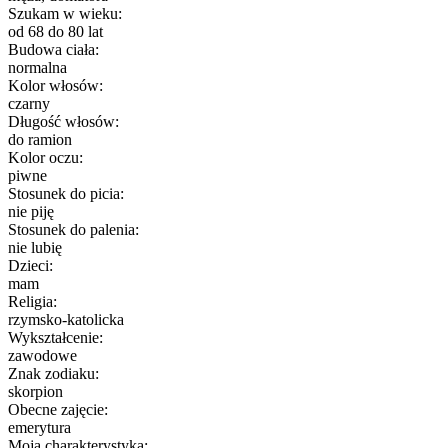
Szukam w wieku:
od 68 do 80 lat
Budowa ciała:
normalna
Kolor włosów:
czarny
Długość włosów:
do ramion
Kolor oczu:
piwne
Stosunek do picia:
nie piję
Stosunek do palenia:
nie lubię
Dzieci:
mam
Religia:
rzymsko-katolicka
Wykształcenie:
zawodowe
Znak zodiaku:
skorpion
Obecne zajęcie:
emerytura
Moja charakterystyka: