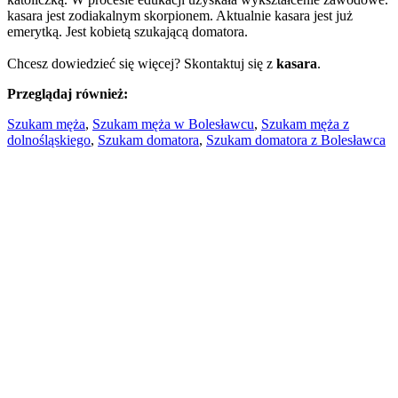
kasara jest zodiakalnym skorpionem. Aktualnie kasara jest już
emerytką. Jest kobietą szukającą domatora.
Chcesz dowiedzieć się więcej? Skontaktuj się z
kasara
.
Przeglądaj również:
Szukam męża
,
Szukam męża w Bolesławcu
,
Szukam męża z
dolnośląskiego
,
Szukam domatora
,
Szukam domatora z Bolesławca