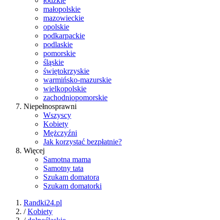
łódzkie
małopolskie
mazowieckie
opolskie
podkarpackie
podlaskie
pomorskie
śląskie
świętokrzyskie
warmińsko-mazurskie
wielkopolskie
zachodniopomorskie
Niepełnosprawni
Wszyscy
Kobiety
Mężczyźni
Jak korzystać bezpłatnie?
Więcej
Samotna mama
Samotny tata
Szukam domatora
Szukam domatorki
Randki24.pl
/
Kobiety