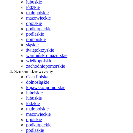
lubuskie
łódzkie
małopolskie
mazowieckie
opolskie
podkarpackie
podlaskie
pomorskie
śląskie
świętokrzyskie
warmińsko-mazurskie
wielkopolskie
zachodniopomorskie
Szukam dziewczyny
Cała Polska
dolnośląskie
kujawsko-pomorskie
lubelskie
lubuskie
łódzkie
małopolskie
mazowieckie
opolskie
podkarpackie
podlaskie