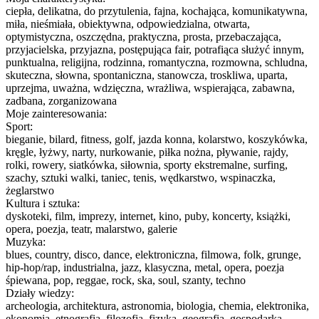
ciepła, delikatna, do przytulenia, fajna, kochająca, komunikatywna,
miła, nieśmiała, obiektywna, odpowiedzialna, otwarta,
optymistyczna, oszczędna, praktyczna, prosta, przebaczająca,
przyjacielska, przyjazna, postępująca fair, potrafiąca służyć innym,
punktualna, religijna, rodzinna, romantyczna, rozmowna, schludna,
skuteczna, słowna, spontaniczna, stanowcza, troskliwa, uparta,
uprzejma, uważna, wdzięczna, wrażliwa, wspierająca, zabawna,
zadbana, zorganizowana
Moje zainteresowania:
Sport:
bieganie, bilard, fitness, golf, jazda konna, kolarstwo, koszykówka,
kręgle, łyżwy, narty, nurkowanie, piłka nożna, pływanie, rajdy,
rolki, rowery, siatkówka, siłownia, sporty ekstremalne, surfing,
szachy, sztuki walki, taniec, tenis, wędkarstwo, wspinaczka,
żeglarstwo
Kultura i sztuka:
dyskoteki, film, imprezy, internet, kino, puby, koncerty, książki,
opera, poezja, teatr, malarstwo, galerie
Muzyka:
blues, country, disco, dance, elektroniczna, filmowa, folk, grunge,
hip-hop/rap, industrialna, jazz, klasyczna, metal, opera, poezja
śpiewana, pop, reggae, rock, ska, soul, szanty, techno
Działy wiedzy:
archeologia, architektura, astronomia, biologia, chemia, elektronika,
ekonomia, etnografia, filozofia, fizyka, geografia, gospodarka,