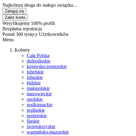
Najkrótsza droga do stałego związku...
Zaloguj się
Załóż konto
Weryfikujemy 100% profili
Bezpłatna rejestracja
Ponad 300 tysięcy Użytkowników
Menu
Kobiety
Cała Polska
dolnośląskie
kujawsko-pomorskie
lubelskie
lubuskie
łódzkie
małopolskie
mazowieckie
opolskie
podkarpackie
podlaskie
pomorskie
śląskie
świętokrzyskie
warmińsko-mazurskie