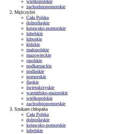
wielkopolskie
zachodniopomorskie
Mężczyźni
Cała Polska
dolnośląskie
kujawsko-pomorskie
lubelskie
lubuskie
łódzkie
małopolskie
mazowieckie
opolskie
podkarpackie
podlaskie
pomorskie
śląskie
świętokrzyskie
warmińsko-mazurskie
wielkopolskie
zachodniopomorskie
Szukam chłopaka
Cała Polska
dolnośląskie
kujawsko-pomorskie
lubelskie