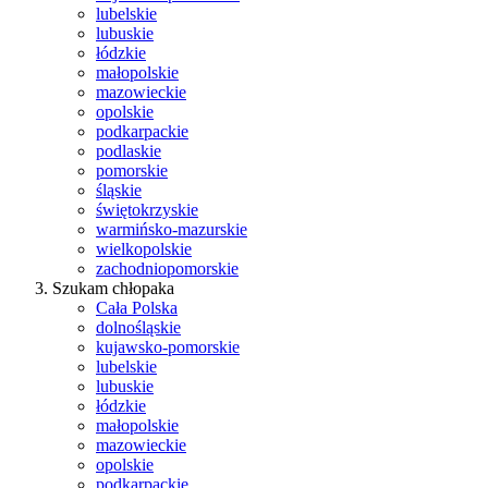
lubelskie
lubuskie
łódzkie
małopolskie
mazowieckie
opolskie
podkarpackie
podlaskie
pomorskie
śląskie
świętokrzyskie
warmińsko-mazurskie
wielkopolskie
zachodniopomorskie
Szukam chłopaka
Cała Polska
dolnośląskie
kujawsko-pomorskie
lubelskie
lubuskie
łódzkie
małopolskie
mazowieckie
opolskie
podkarpackie