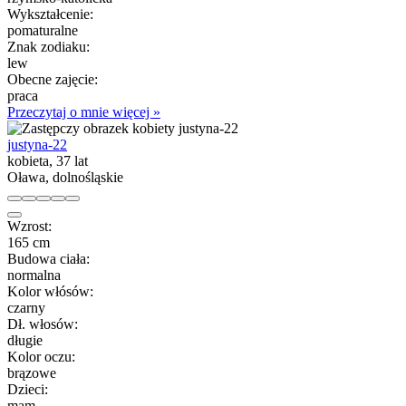
Wykształcenie:
pomaturalne
Znak zodiaku:
lew
Obecne zajęcie:
praca
Przeczytaj o mnie więcej »
justyna-22
kobieta, 37 lat
Oława, dolnośląskie
Wzrost:
165 cm
Budowa ciała:
normalna
Kolor włósów:
czarny
Dł. włosów:
długie
Kolor oczu:
brązowe
Dzieci:
mam