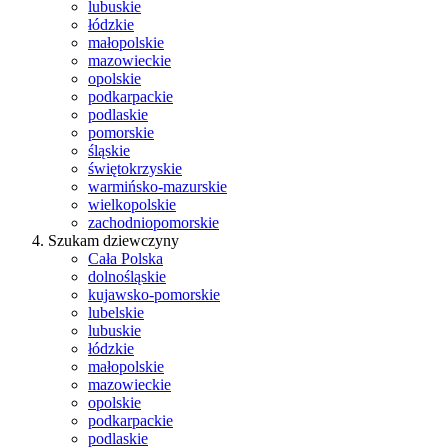
lubuskie
łódzkie
małopolskie
mazowieckie
opolskie
podkarpackie
podlaskie
pomorskie
śląskie
świętokrzyskie
warmińsko-mazurskie
wielkopolskie
zachodniopomorskie
Szukam dziewczyny
Cała Polska
dolnośląskie
kujawsko-pomorskie
lubelskie
lubuskie
łódzkie
małopolskie
mazowieckie
opolskie
podkarpackie
podlaskie