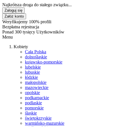
Najkrótsza droga do stałego związku...
Zaloguj się
Załóż konto
Weryfikujemy 100% profili
Bezpłatna rejestracja
Ponad 300 tysięcy Użytkowników
Menu
Kobiety
Cała Polska
dolnośląskie
kujawsko-pomorskie
lubelskie
lubuskie
łódzkie
małopolskie
mazowieckie
opolskie
podkarpackie
podlaskie
pomorskie
śląskie
świętokrzyskie
warmińsko-mazurskie