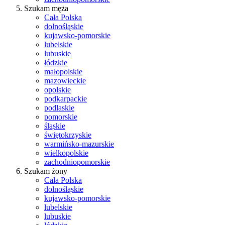
Szukam męża
Cała Polska
dolnośląskie
kujawsko-pomorskie
lubelskie
lubuskie
łódzkie
małopolskie
mazowieckie
opolskie
podkarpackie
podlaskie
pomorskie
śląskie
świętokrzyskie
warmińsko-mazurskie
wielkopolskie
zachodniopomorskie
Szukam żony
Cała Polska
dolnośląskie
kujawsko-pomorskie
lubelskie
lubuskie