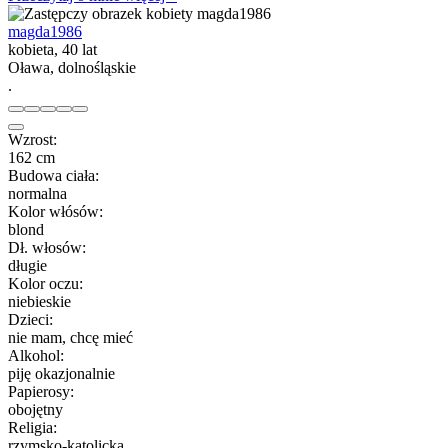
magda1986
kobieta, 40 lat
Oława, dolnośląskie
.
Wzrost:
162 cm
Budowa ciała:
normalna
Kolor włósów:
blond
Dł. włosów:
długie
Kolor oczu:
niebieskie
Dzieci:
nie mam, chcę mieć
Alkohol:
piję okazjonalnie
Papierosy:
obojętny
Religia:
rzymsko-katolicka