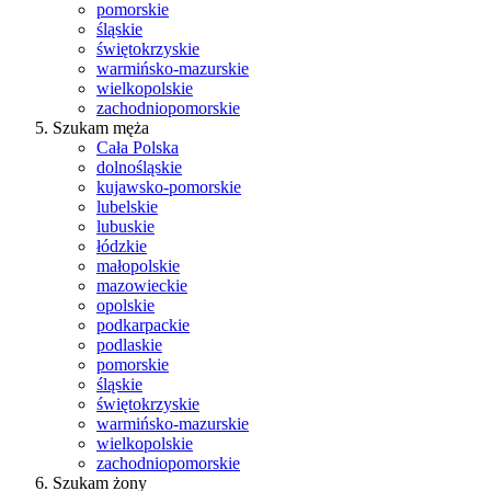
pomorskie
śląskie
świętokrzyskie
warmińsko-mazurskie
wielkopolskie
zachodniopomorskie
Szukam męża
Cała Polska
dolnośląskie
kujawsko-pomorskie
lubelskie
lubuskie
łódzkie
małopolskie
mazowieckie
opolskie
podkarpackie
podlaskie
pomorskie
śląskie
świętokrzyskie
warmińsko-mazurskie
wielkopolskie
zachodniopomorskie
Szukam żony