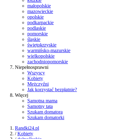
łódzkie
małopolskie
mazowieckie
opolskie
podkarpackie
podlaskie
pomorskie
śląskie
świętokrzyskie
warmińsko-mazurskie
wielkopolskie
zachodniopomorskie
Niepełnosprawni
Wszyscy
Kobiety
Mężczyźni
Jak korzystać bezpłatnie?
Więcej
Samotna mama
Samotny tata
Szukam domatora
Szukam domatorki
Randki24.pl
/
Kobiety