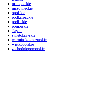
małopolskie
mazowieckie
opolskie
podkarpackie
podlaskie
pomorskie
śląskie
świętokrzyskie
warmińsko-mazurskie
wielkopolskie
zachodniopomorskie