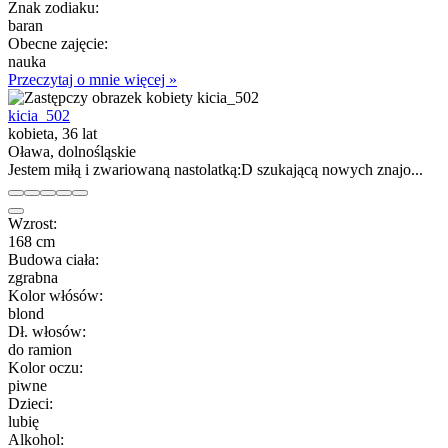
Znak zodiaku:
baran
Obecne zajęcie:
nauka
Przeczytaj o mnie więcej »
kicia_502
kobieta, 36 lat
Oława, dolnośląskie
Jestem miłą i zwariowaną nastolatką:D szukającą nowych znajo...
Wzrost:
168 cm
Budowa ciała:
zgrabna
Kolor włósów:
blond
Dł. włosów:
do ramion
Kolor oczu:
piwne
Dzieci:
lubię
Alkohol: