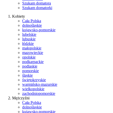
Szukam domatora
Szukam domatorki
Kobiety
Cała Polska
dolnośląskie
kujawsko-pomorskie
lubelskie
lubuskie
łódzkie
małopolskie
mazowieckie
opolskie
podkarpackie
podlaskie
pomorskie
śląskie
świętokrzyskie
warmińsko-mazurskie
wielkopolskie
zachodniopomorskie
Mężczyźni
Cała Polska
dolnośląskie
kujawsko-pomorskie