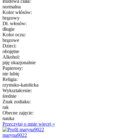
Budowa ciała:
normalna
Kolor włósów:
brązowy
Dł. włosów:
długie
Kolor oczu:
brązowe
Dzieci:
obojętne
Alkohol:
piję okazjonalnie
Papierosy:
nie lubię
Religia:
rzymsko-katolicka
Wykształcenie:
średnie
Znak zodiaku:
rak
Obecne zajęcie:
nauka
Przeczytaj o mnie więcej »
maryna9022