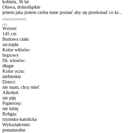
kobieta, 36 lat
Oława, dolnośląskie
jestem jaka jestem czeba mnie poznać aby się przekonać co kr...
Wzrost:
145 cm
Budowa ciała:
szczupła
Kolor włósów:
brązowy
Dł. włosów:
długie
Kolor oczu:
niebieskie
Dzieci:
nie mam, chcę mieć
Alkohol:
nie piję
Papierosy:
nie lubię
Religia:
rzymsko-katolicka
Wykształcenie:
pomaturalne