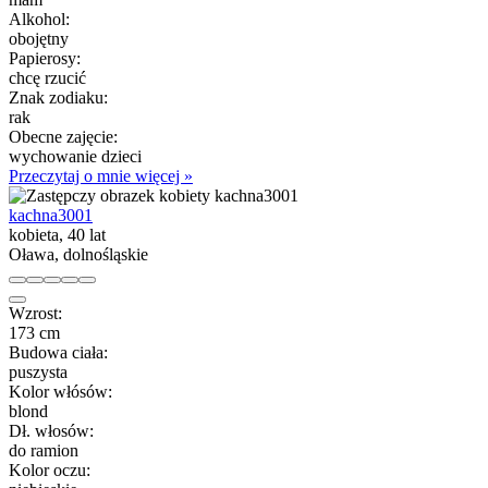
Alkohol:
obojętny
Papierosy:
chcę rzucić
Znak zodiaku:
rak
Obecne zajęcie:
wychowanie dzieci
Przeczytaj o mnie więcej »
kachna3001
kobieta, 40 lat
Oława, dolnośląskie
Wzrost:
173 cm
Budowa ciała:
puszysta
Kolor włósów:
blond
Dł. włosów:
do ramion
Kolor oczu: