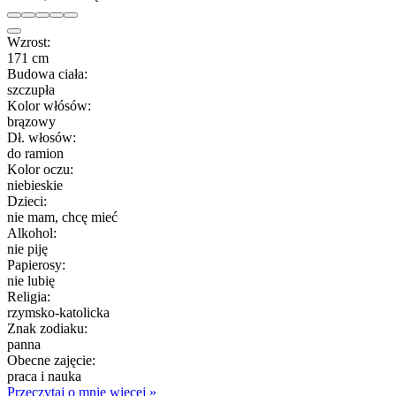
Wzrost:
171 cm
Budowa ciała:
szczupła
Kolor włósów:
brązowy
Dł. włosów:
do ramion
Kolor oczu:
niebieskie
Dzieci:
nie mam, chcę mieć
Alkohol:
nie piję
Papierosy:
nie lubię
Religia:
rzymsko-katolicka
Znak zodiaku:
panna
Obecne zajęcie:
praca i nauka
Przeczytaj o mnie więcej »