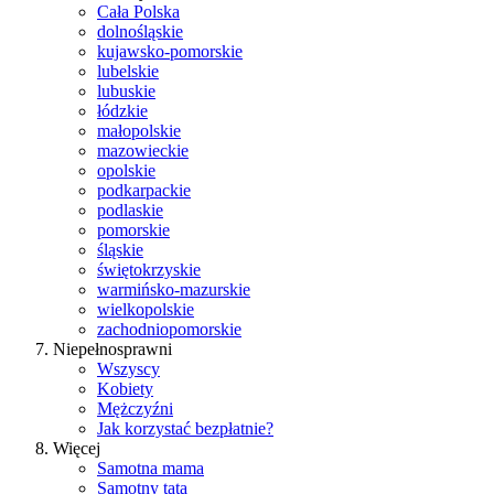
Cała Polska
dolnośląskie
kujawsko-pomorskie
lubelskie
lubuskie
łódzkie
małopolskie
mazowieckie
opolskie
podkarpackie
podlaskie
pomorskie
śląskie
świętokrzyskie
warmińsko-mazurskie
wielkopolskie
zachodniopomorskie
Niepełnosprawni
Wszyscy
Kobiety
Mężczyźni
Jak korzystać bezpłatnie?
Więcej
Samotna mama
Samotny tata