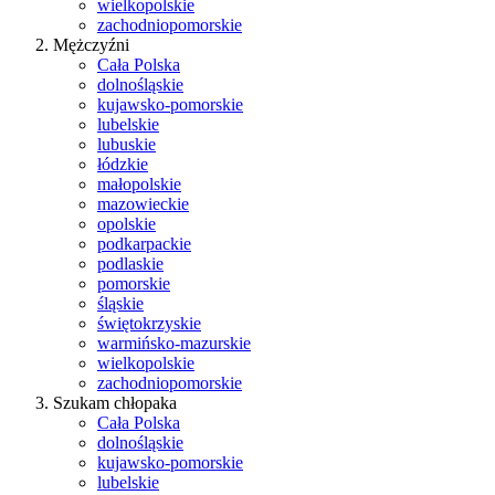
wielkopolskie
zachodniopomorskie
Mężczyźni
Cała Polska
dolnośląskie
kujawsko-pomorskie
lubelskie
lubuskie
łódzkie
małopolskie
mazowieckie
opolskie
podkarpackie
podlaskie
pomorskie
śląskie
świętokrzyskie
warmińsko-mazurskie
wielkopolskie
zachodniopomorskie
Szukam chłopaka
Cała Polska
dolnośląskie
kujawsko-pomorskie
lubelskie