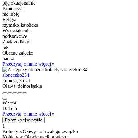
piję okazjonalnie
Papierosy:
nie lubię
Religia:
rzymsko-katolicka
Wykształcenie:
podstawowe
Znak zodiaku:
rak
Obecne zajęcie:
nauka
Przeczytaj o mnie więcej »
sloneczko234
kobieta, 36 lat
Oława, dolnośląskie
Wzrost:
164 cm
Przeczytaj o mnie więcej »
Pokaż kolejne profile
1
Kobiety z Oławy do trwałego związku
Kobiety w Oławie według wieku: