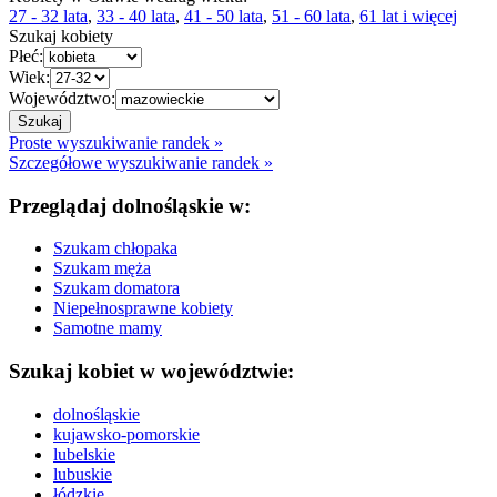
27 - 32 lata
,
33 - 40 lata
,
41 - 50 lata
,
51 - 60 lata
,
61 lat i więcej
Szukaj kobiety
Płeć:
Wiek:
Województwo:
Proste wyszukiwanie randek »
Szczegółowe wyszukiwanie randek »
Przeglądaj dolnośląskie w:
Szukam chłopaka
Szukam męża
Szukam domatora
Niepełnosprawne kobiety
Samotne mamy
Szukaj kobiet w województwie:
dolnośląskie
kujawsko-pomorskie
lubelskie
lubuskie
łódzkie