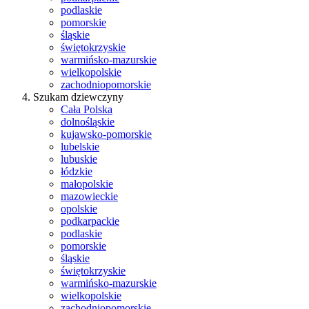
podlaskie
pomorskie
śląskie
świętokrzyskie
warmińsko-mazurskie
wielkopolskie
zachodniopomorskie
Szukam dziewczyny
Cała Polska
dolnośląskie
kujawsko-pomorskie
lubelskie
lubuskie
łódzkie
małopolskie
mazowieckie
opolskie
podkarpackie
podlaskie
pomorskie
śląskie
świętokrzyskie
warmińsko-mazurskie
wielkopolskie
zachodniopomorskie