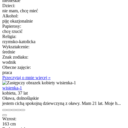
niebieskie
Dzieci:
nie mam, chcę mieć
Alkohol:
piję okazjonalnie
Papierosy:
chcę rzucić
Religia:
rzymsko-katolicka
Wykształcenie:
średnie
Znak zodiaku:
wodnik
Obecne zajęcie:
praca
Przeczytaj o mnie więcej »
wisienka-1
kobieta, 37 lat
Oława, dolnośląskie
jestem cichą spokojną dziewczyną z oławy. Mam 21 lat. Moje h...
Wzrost:
163 cm