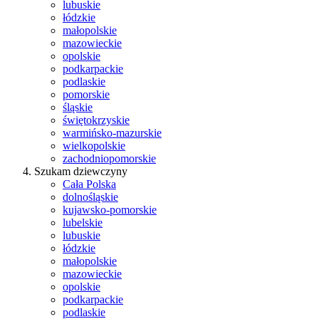
lubuskie
łódzkie
małopolskie
mazowieckie
opolskie
podkarpackie
podlaskie
pomorskie
śląskie
świętokrzyskie
warmińsko-mazurskie
wielkopolskie
zachodniopomorskie
Szukam dziewczyny
Cała Polska
dolnośląskie
kujawsko-pomorskie
lubelskie
lubuskie
łódzkie
małopolskie
mazowieckie
opolskie
podkarpackie
podlaskie