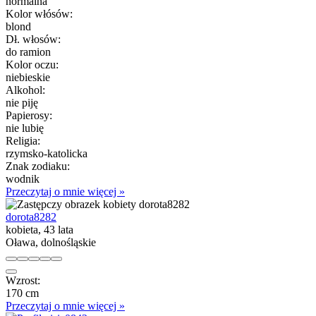
normalna
Kolor włósów:
blond
Dł. włosów:
do ramion
Kolor oczu:
niebieskie
Alkohol:
nie piję
Papierosy:
nie lubię
Religia:
rzymsko-katolicka
Znak zodiaku:
wodnik
Przeczytaj o mnie więcej »
dorota8282
kobieta, 43 lata
Oława, dolnośląskie
Wzrost:
170 cm
Przeczytaj o mnie więcej »