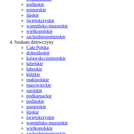
podlaskie
pomorskie
śląskie
świętokrzyskie
warmińsko-mazurskie
wielkopolskie
zachodniopomorskie
Szukam dziewczyny
Cała Polska
dolnośląskie
kujawsko-pomorskie
lubelskie
lubuskie
łódzkie
małopolskie
mazowieckie
opolskie
podkarpackie
podlaskie
pomorskie
śląskie
świętokrzyskie
warmińsko-mazurskie
wielkopolskie
zachodniopomorskie