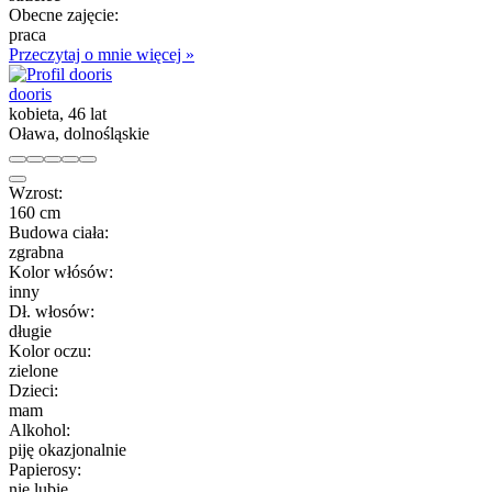
Obecne zajęcie:
praca
Przeczytaj o mnie więcej »
dooris
kobieta, 46 lat
Oława, dolnośląskie
Wzrost:
160 cm
Budowa ciała:
zgrabna
Kolor włósów:
inny
Dł. włosów:
długie
Kolor oczu:
zielone
Dzieci:
mam
Alkohol:
piję okazjonalnie
Papierosy:
nie lubię