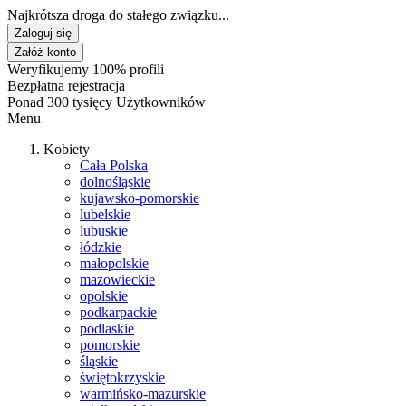
Najkrótsza droga do stałego związku...
Zaloguj się
Załóż konto
Weryfikujemy 100% profili
Bezpłatna rejestracja
Ponad 300 tysięcy Użytkowników
Menu
Kobiety
Cała Polska
dolnośląskie
kujawsko-pomorskie
lubelskie
lubuskie
łódzkie
małopolskie
mazowieckie
opolskie
podkarpackie
podlaskie
pomorskie
śląskie
świętokrzyskie
warmińsko-mazurskie