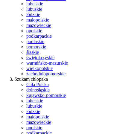
lubelskie
lubuskie
łódzkie
małopolskie
mazowieckie
opolskie
podkarpackie
podlaskie
pomorskie
śląskie
świętokrzyskie
warmińsko-mazurskie
wielkopolskie
zachodniopomorskie
Szukam chłopaka
Cała Polska
dolnośląskie
kujawsko-pomorskie
lubelskie
lubuskie
łódzkie
małopolskie
mazowieckie
opolskie
podkarpackie