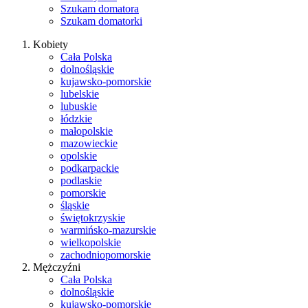
Szukam domatora
Szukam domatorki
Kobiety
Cała Polska
dolnośląskie
kujawsko-pomorskie
lubelskie
lubuskie
łódzkie
małopolskie
mazowieckie
opolskie
podkarpackie
podlaskie
pomorskie
śląskie
świętokrzyskie
warmińsko-mazurskie
wielkopolskie
zachodniopomorskie
Mężczyźni
Cała Polska
dolnośląskie
kujawsko-pomorskie