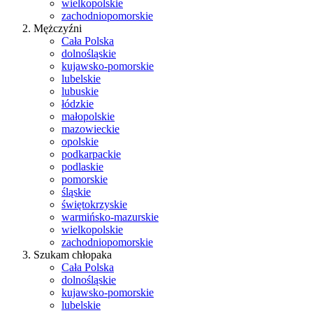
wielkopolskie
zachodniopomorskie
Mężczyźni
Cała Polska
dolnośląskie
kujawsko-pomorskie
lubelskie
lubuskie
łódzkie
małopolskie
mazowieckie
opolskie
podkarpackie
podlaskie
pomorskie
śląskie
świętokrzyskie
warmińsko-mazurskie
wielkopolskie
zachodniopomorskie
Szukam chłopaka
Cała Polska
dolnośląskie
kujawsko-pomorskie
lubelskie