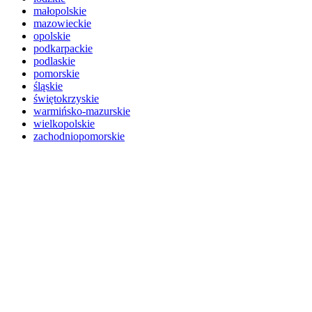
małopolskie
mazowieckie
opolskie
podkarpackie
podlaskie
pomorskie
śląskie
świętokrzyskie
warmińsko-mazurskie
wielkopolskie
zachodniopomorskie