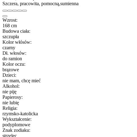
Szczera, pracowita, pomocną,sumienna
Wzrost:
168 cm
Budowa ciała:
szczupła
Kolor włósów:
czarny
Dł. włosów:
do ramion
Kolor oczu:
brązowe
Dzieci:
nie mam, chcę mieć
Alkohol:
nie piję
Papierosy:
nie lubię
Religia:
rzymsko-katolicka
Wykształcenie:
podyplomowe
Znak zodiaku:
strzelec