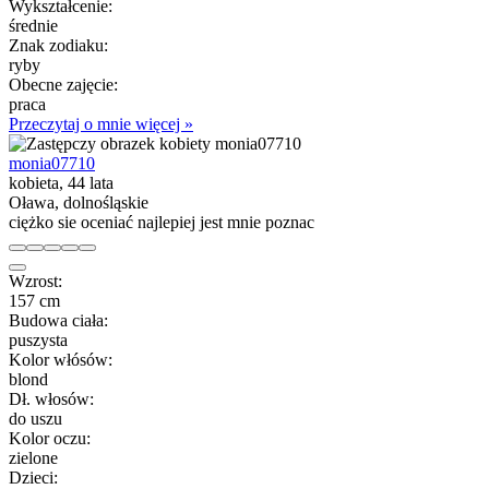
Wykształcenie:
średnie
Znak zodiaku:
ryby
Obecne zajęcie:
praca
Przeczytaj o mnie więcej »
monia07710
kobieta, 44 lata
Oława, dolnośląskie
ciężko sie oceniać najlepiej jest mnie poznac
Wzrost:
157 cm
Budowa ciała:
puszysta
Kolor włósów:
blond
Dł. włosów:
do uszu
Kolor oczu:
zielone
Dzieci: