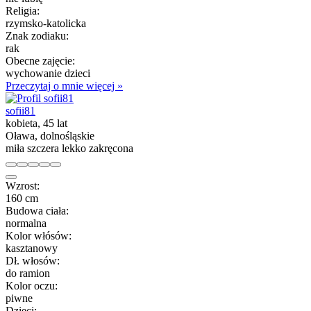
Religia:
rzymsko-katolicka
Znak zodiaku:
rak
Obecne zajęcie:
wychowanie dzieci
Przeczytaj o mnie więcej »
sofii81
kobieta, 45 lat
Oława, dolnośląskie
miła szczera lekko zakręcona
Wzrost:
160 cm
Budowa ciała:
normalna
Kolor włósów:
kasztanowy
Dł. włosów:
do ramion
Kolor oczu:
piwne
Dzieci: