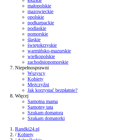
łódzkie
małopolskie
mazowieckie
opolskie
podkarpackie
podlaskie
pomorskie
śląskie
świętokrzyskie
warmińsko-mazurskie
wielkopolskie
zachodniopomorskie
Niepełnosprawni
Wszyscy
Kobiety
Mężczyźni
Jak korzystać bezpłatnie?
Więcej
Samotna mama
Samotny tata
Szukam domatora
Szukam domatorki
Randki24.pl
/
Kobiety