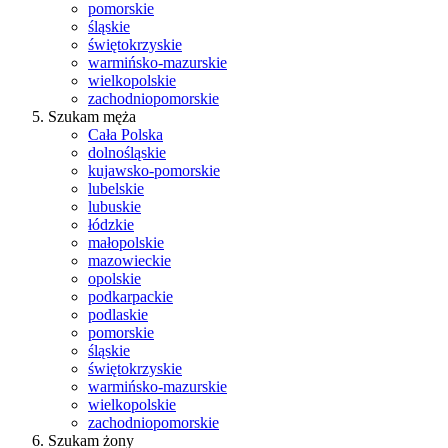
pomorskie
śląskie
świętokrzyskie
warmińsko-mazurskie
wielkopolskie
zachodniopomorskie
Szukam męża
Cała Polska
dolnośląskie
kujawsko-pomorskie
lubelskie
lubuskie
łódzkie
małopolskie
mazowieckie
opolskie
podkarpackie
podlaskie
pomorskie
śląskie
świętokrzyskie
warmińsko-mazurskie
wielkopolskie
zachodniopomorskie
Szukam żony