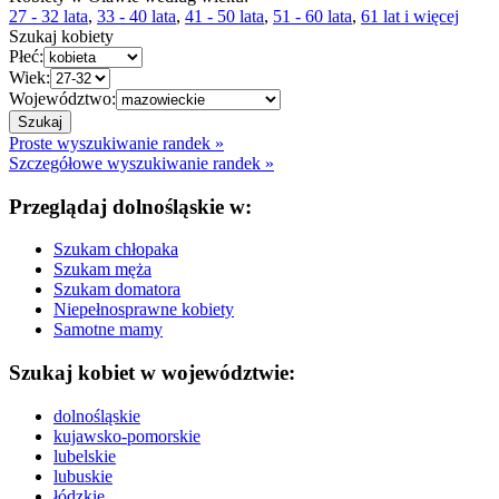
27 - 32 lata
,
33 - 40 lata
,
41 - 50 lata
,
51 - 60 lata
,
61 lat i więcej
Szukaj kobiety
Płeć:
Wiek:
Województwo:
Proste wyszukiwanie randek »
Szczegółowe wyszukiwanie randek »
Przeglądaj dolnośląskie w:
Szukam chłopaka
Szukam męża
Szukam domatora
Niepełnosprawne kobiety
Samotne mamy
Szukaj kobiet w województwie:
dolnośląskie
kujawsko-pomorskie
lubelskie
lubuskie
łódzkie