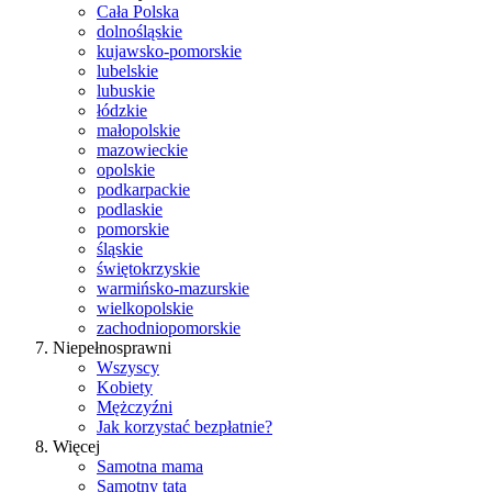
Cała Polska
dolnośląskie
kujawsko-pomorskie
lubelskie
lubuskie
łódzkie
małopolskie
mazowieckie
opolskie
podkarpackie
podlaskie
pomorskie
śląskie
świętokrzyskie
warmińsko-mazurskie
wielkopolskie
zachodniopomorskie
Niepełnosprawni
Wszyscy
Kobiety
Mężczyźni
Jak korzystać bezpłatnie?
Więcej
Samotna mama
Samotny tata