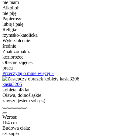
nie mam
Alkohol:
nie piję
Papierosy:
lubię i palę
Religia:
rzymsko-katolicka
Wykształcenie:
średnie
Znak zodiaku:
koziorożec
Obecne zajęcie:
praca
Przeczytaj o mnie więcej »
kasia3206
kobieta, 48 lat
Oława, dolnośląskie
zawsze jestem sobą :-)
Wzrost:
164 cm
Budowa ciała:
szczupła