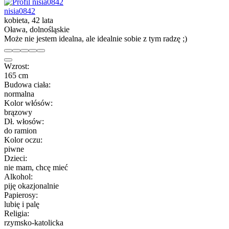
nisia0842
kobieta, 42 lata
Oława, dolnośląskie
Może nie jestem idealna, ale idealnie sobie z tym radzę ;)
Wzrost:
165 cm
Budowa ciała:
normalna
Kolor włósów:
brązowy
Dł. włosów:
do ramion
Kolor oczu:
piwne
Dzieci:
nie mam, chcę mieć
Alkohol:
piję okazjonalnie
Papierosy:
lubię i palę
Religia:
rzymsko-katolicka