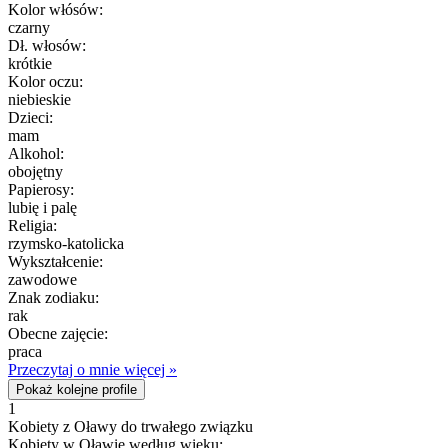
Kolor włósów:
czarny
Dł. włosów:
krótkie
Kolor oczu:
niebieskie
Dzieci:
mam
Alkohol:
obojętny
Papierosy:
lubię i palę
Religia:
rzymsko-katolicka
Wykształcenie:
zawodowe
Znak zodiaku:
rak
Obecne zajęcie:
praca
Przeczytaj o mnie więcej »
Pokaż kolejne profile
1
Kobiety z Oławy do trwałego związku
Kobiety w Oławie według wieku: