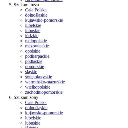
Szukam męża
Cała Polska
dolnośląskie
kujawsko-pomorskie
lubelskie
lubuskie
łódzkie
małopolskie
mazowieckie
opolskie
podkarpackie
podlaskie
pomorskie
śląskie
świętokrzyskie
warmińsko-mazurskie
wielkopolskie
zachodniopomorskie
Szukam żony
Cała Polska
dolnośląskie
kujawsko-pomorskie
lubelskie
lubuskie