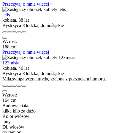
Przeczytaj o mnie więcej »
letis
kobieta, 38 lat
Bystrzyca Kłodzka, dolnośląskie
Wzrost:
168 cm
Przeczytaj o mnie więcej »
123misia
kobieta, 46 lat
Bystrzyca Kłodzka, dolnośląskie
Miła,sympatyczna,trochę szalona z poczuciem humoru.
Wzrost:
164 cm
Budowa ciała:
kilka kilo za dużo
Kolor włósów:
inny
Dł. włosów:
do ramion