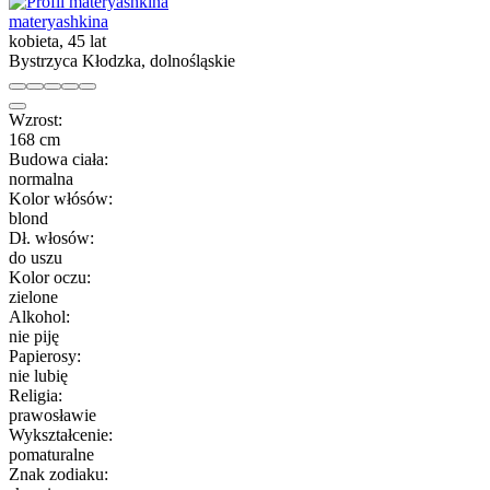
materyashkina
kobieta, 45 lat
Bystrzyca Kłodzka, dolnośląskie
Wzrost:
168 cm
Budowa ciała:
normalna
Kolor włósów:
blond
Dł. włosów:
do uszu
Kolor oczu:
zielone
Alkohol:
nie piję
Papierosy:
nie lubię
Religia:
prawosławie
Wykształcenie:
pomaturalne
Znak zodiaku: