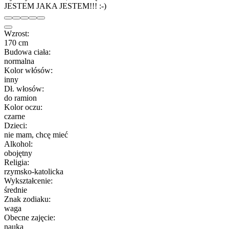
JESTEM JAKA JESTEM!!! :-)
Wzrost:
170 cm
Budowa ciała:
normalna
Kolor włósów:
inny
Dł. włosów:
do ramion
Kolor oczu:
czarne
Dzieci:
nie mam, chcę mieć
Alkohol:
obojętny
Religia:
rzymsko-katolicka
Wykształcenie:
średnie
Znak zodiaku:
waga
Obecne zajęcie:
nauka