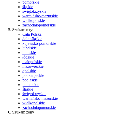
pomorskie
śląskie
świętokrzyskie
warmińsko-mazurskie
wielkopolskie
zachodniopomorskie
Szukam męża
Cała Polska
dolnośląskie
kujawsko-pomorskie
lubelskie
lubuskie
łódzkie
małopolskie
mazowieckie
opolskie
podkarpackie
podlaskie
pomorskie
śląskie
świętokrzyskie
warmińsko-mazurskie
wielkopolskie
zachodniopomorskie
Szukam żony