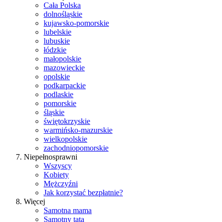
Cała Polska
dolnośląskie
kujawsko-pomorskie
lubelskie
lubuskie
łódzkie
małopolskie
mazowieckie
opolskie
podkarpackie
podlaskie
pomorskie
śląskie
świętokrzyskie
warmińsko-mazurskie
wielkopolskie
zachodniopomorskie
Niepełnosprawni
Wszyscy
Kobiety
Mężczyźni
Jak korzystać bezpłatnie?
Więcej
Samotna mama
Samotny tata