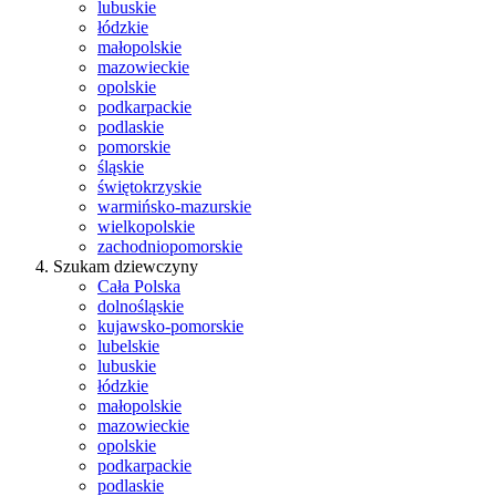
lubuskie
łódzkie
małopolskie
mazowieckie
opolskie
podkarpackie
podlaskie
pomorskie
śląskie
świętokrzyskie
warmińsko-mazurskie
wielkopolskie
zachodniopomorskie
Szukam dziewczyny
Cała Polska
dolnośląskie
kujawsko-pomorskie
lubelskie
lubuskie
łódzkie
małopolskie
mazowieckie
opolskie
podkarpackie
podlaskie