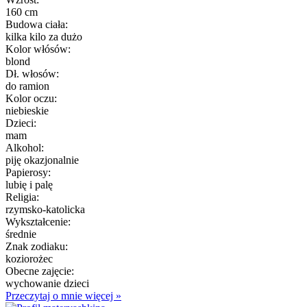
160 cm
Budowa ciała:
kilka kilo za dużo
Kolor włósów:
blond
Dł. włosów:
do ramion
Kolor oczu:
niebieskie
Dzieci:
mam
Alkohol:
piję okazjonalnie
Papierosy:
lubię i palę
Religia:
rzymsko-katolicka
Wykształcenie:
średnie
Znak zodiaku:
koziorożec
Obecne zajęcie:
wychowanie dzieci
Przeczytaj o mnie więcej »