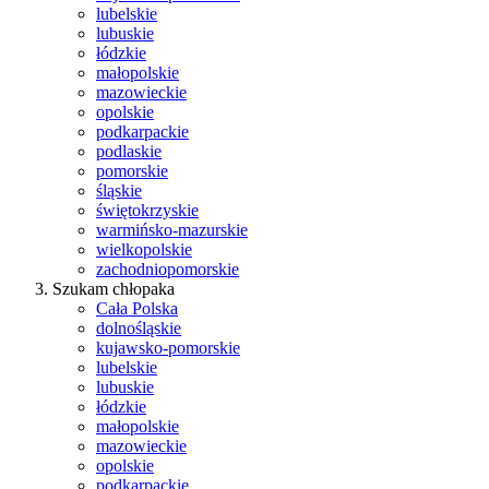
lubelskie
lubuskie
łódzkie
małopolskie
mazowieckie
opolskie
podkarpackie
podlaskie
pomorskie
śląskie
świętokrzyskie
warmińsko-mazurskie
wielkopolskie
zachodniopomorskie
Szukam chłopaka
Cała Polska
dolnośląskie
kujawsko-pomorskie
lubelskie
lubuskie
łódzkie
małopolskie
mazowieckie
opolskie
podkarpackie