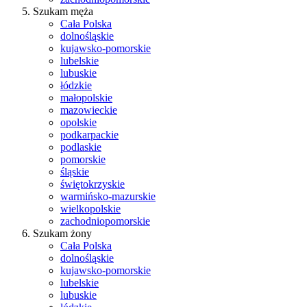
Szukam męża
Cała Polska
dolnośląskie
kujawsko-pomorskie
lubelskie
lubuskie
łódzkie
małopolskie
mazowieckie
opolskie
podkarpackie
podlaskie
pomorskie
śląskie
świętokrzyskie
warmińsko-mazurskie
wielkopolskie
zachodniopomorskie
Szukam żony
Cała Polska
dolnośląskie
kujawsko-pomorskie
lubelskie
lubuskie