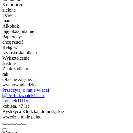
Kolor oczu:
zielone
Dzieci:
mam
Alkohol:
piję okazjonalnie
Papierosy:
chcę rzucić
Religia:
rzymsko-katolicka
Wykształcenie:
średnie
Znak zodiaku:
rak
Obecne zajęcie:
wychowanie dzieci
Przeczytaj o mnie więcej »
kwiatek1111x
kobieta, 47 lat
Bystrzyca Kłodzka, dolnośląskie
wszędzie mnie pełno
Wzrost: