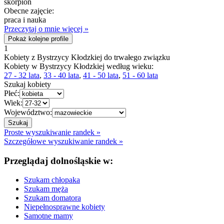
skorpion
Obecne zajęcie:
praca i nauka
Przeczytaj o mnie więcej »
Pokaż kolejne profile
1
Kobiety z Bystrzycy Kłodzkiej do trwałego związku
Kobiety w Bystrzycy Kłodzkiej według wieku:
27 - 32 lata
,
33 - 40 lata
,
41 - 50 lata
,
51 - 60 lata
Szukaj kobiety
Płeć:
Wiek:
Województwo:
Proste wyszukiwanie randek »
Szczegółowe wyszukiwanie randek »
Przeglądaj dolnośląskie w:
Szukam chłopaka
Szukam męża
Szukam domatora
Niepełnosprawne kobiety
Samotne mamy