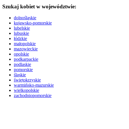
Szukaj kobiet w województwie:
dolnośląskie
kujawsko-pomorskie
lubelskie
lubuskie
łódzkie
małopolskie
mazowieckie
opolskie
podkarpackie
podlaskie
pomorskie
śląskie
świętokrzyskie
warmińsko-mazurskie
wielkopolskie
zachodniopomorskie