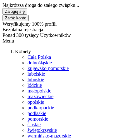
Najkrótsza droga do stałego związku...
Zaloguj się
Załóż konto
Weryfikujemy 100% profili
Bezpłatna rejestracja
Ponad 300 tysięcy Użytkowników
Menu
Kobiety
Cała Polska
dolnośląskie
kujawsko-pomorskie
lubelskie
lubuskie
łódzkie
małopolskie
mazowieckie
opolskie
podkarpackie
podlaskie
pomorskie
śląskie
świętokrzyskie
warmińsko-mazurskie