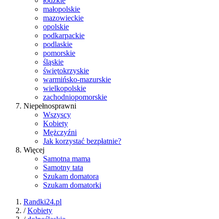
łódzkie
małopolskie
mazowieckie
opolskie
podkarpackie
podlaskie
pomorskie
śląskie
świętokrzyskie
warmińsko-mazurskie
wielkopolskie
zachodniopomorskie
Niepełnosprawni
Wszyscy
Kobiety
Mężczyźni
Jak korzystać bezpłatnie?
Więcej
Samotna mama
Samotny tata
Szukam domatora
Szukam domatorki
Randki24.pl
/
Kobiety