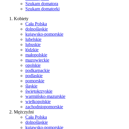
Szukam domatora
Szukam domatorki
Kobiety
Cała Polska
dolnośląskie
kujawsko-pomorskie
lubelskie
lubuskie
łódzkie
małopolskie
mazowieckie
opolskie
podkarpackie
podlaskie
pomorskie
śląskie
świętokrzyskie
warmińsko-mazurskie
wielkopolskie
zachodniopomorskie
Mężczyźni
Cała Polska
dolnośląskie
kujawsko-pomorskie