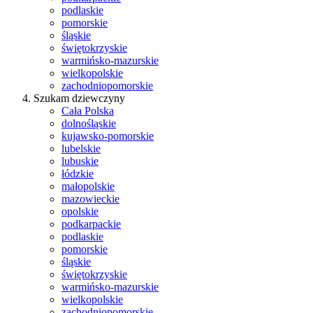
podlaskie
pomorskie
śląskie
świętokrzyskie
warmińsko-mazurskie
wielkopolskie
zachodniopomorskie
Szukam dziewczyny
Cała Polska
dolnośląskie
kujawsko-pomorskie
lubelskie
lubuskie
łódzkie
małopolskie
mazowieckie
opolskie
podkarpackie
podlaskie
pomorskie
śląskie
świętokrzyskie
warmińsko-mazurskie
wielkopolskie
zachodniopomorskie