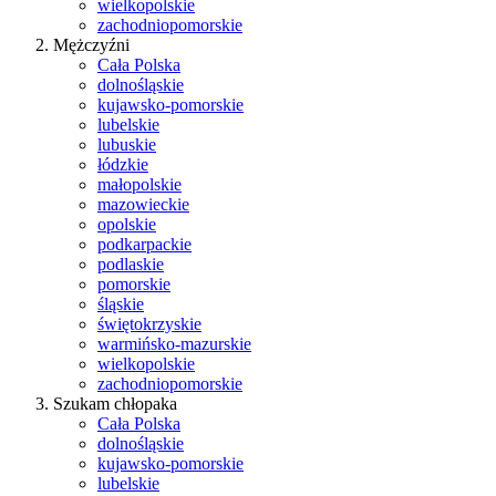
wielkopolskie
zachodniopomorskie
Mężczyźni
Cała Polska
dolnośląskie
kujawsko-pomorskie
lubelskie
lubuskie
łódzkie
małopolskie
mazowieckie
opolskie
podkarpackie
podlaskie
pomorskie
śląskie
świętokrzyskie
warmińsko-mazurskie
wielkopolskie
zachodniopomorskie
Szukam chłopaka
Cała Polska
dolnośląskie
kujawsko-pomorskie
lubelskie