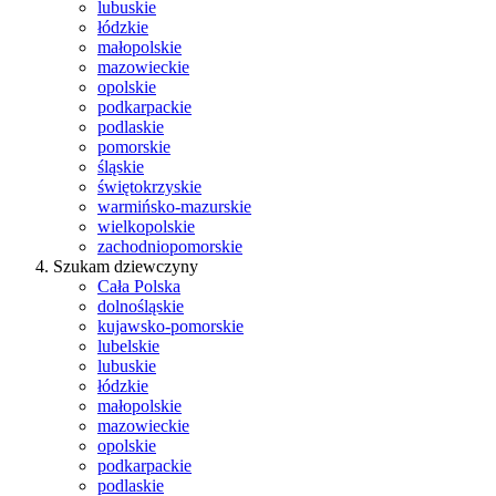
lubuskie
łódzkie
małopolskie
mazowieckie
opolskie
podkarpackie
podlaskie
pomorskie
śląskie
świętokrzyskie
warmińsko-mazurskie
wielkopolskie
zachodniopomorskie
Szukam dziewczyny
Cała Polska
dolnośląskie
kujawsko-pomorskie
lubelskie
lubuskie
łódzkie
małopolskie
mazowieckie
opolskie
podkarpackie
podlaskie