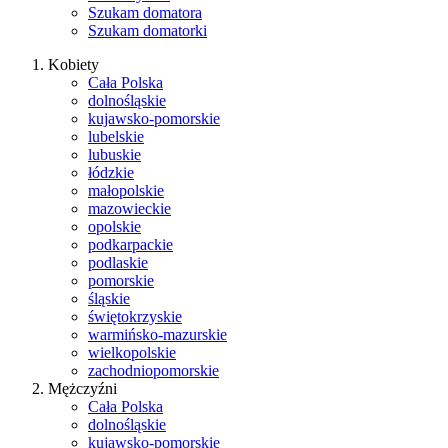
Szukam domatora
Szukam domatorki
Kobiety
Cała Polska
dolnośląskie
kujawsko-pomorskie
lubelskie
lubuskie
łódzkie
małopolskie
mazowieckie
opolskie
podkarpackie
podlaskie
pomorskie
śląskie
świętokrzyskie
warmińsko-mazurskie
wielkopolskie
zachodniopomorskie
Mężczyźni
Cała Polska
dolnośląskie
kujawsko-pomorskie