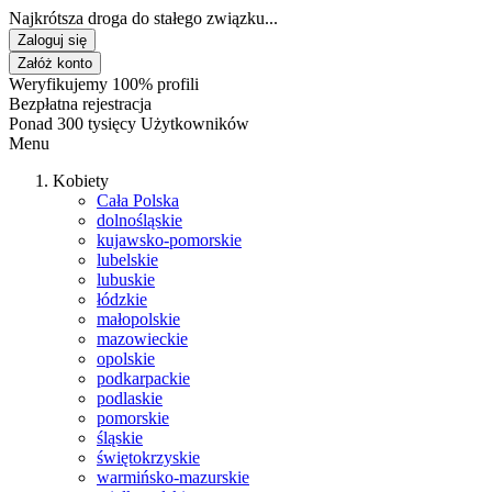
Najkrótsza droga do stałego związku...
Zaloguj się
Załóż konto
Weryfikujemy 100% profili
Bezpłatna rejestracja
Ponad 300 tysięcy Użytkowników
Menu
Kobiety
Cała Polska
dolnośląskie
kujawsko-pomorskie
lubelskie
lubuskie
łódzkie
małopolskie
mazowieckie
opolskie
podkarpackie
podlaskie
pomorskie
śląskie
świętokrzyskie
warmińsko-mazurskie