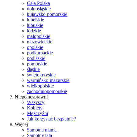
Cała Polska
dolnośląskie
kujawsko-pomorskie
lubelskie
lubuskie
łódzkie
małopolskie
mazowieckie
opolskie
podkarpackie
podlaskie
pomorskie
śląskie
świętokrzyskie
warmińsko-mazurskie
wielkopolskie
zachodniopomorskie
Niepełnosprawni
Wszyscy
Kobiety
Mężczyźni
Jak korzystać bezpłatnie?
Więcej
Samotna mama
Samotny tata