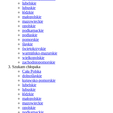
lubelskie
lubuskie
łódzkie
małopolskie
mazowieckie
opolskie
podkarpackie
podlaskie
pomorskie
śląskie
świętokrzyskie
warmińsko-mazurskie
wielkopolskie
zachodniopomorskie
Szukam chłopaka
Cała Polska
dolnośląskie
kujawsko-pomorskie
lubelskie
lubuskie
łódzkie
małopolskie
mazowieckie
opolskie
podkarpackie