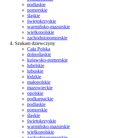
podlaskie
pomorskie
śląskie
świętokrzyskie
warmińsko-mazurskie
wielkopolskie
zachodniopomorskie
Szukam dziewczyny
Cała Polska
dolnośląskie
kujawsko-pomorskie
lubelskie
lubuskie
łódzkie
małopolskie
mazowieckie
opolskie
podkarpackie
podlaskie
pomorskie
śląskie
świętokrzyskie
warmińsko-mazurskie
wielkopolskie
zachodniopomorskie