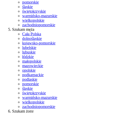
pomorskie
śląskie
świętokrzyskie
warmińsko-mazurskie
wielkopolskie
zachodniopomorskie
Szukam męża
Cała Polska
dolnośląskie
kujawsko-pomorskie
lubelskie
lubuskie
łódzkie
małopolskie
mazowieckie
opolskie
podkarpackie
podlaskie
pomorskie
śląskie
świętokrzyskie
warmińsko-mazurskie
wielkopolskie
zachodniopomorskie
Szukam żony