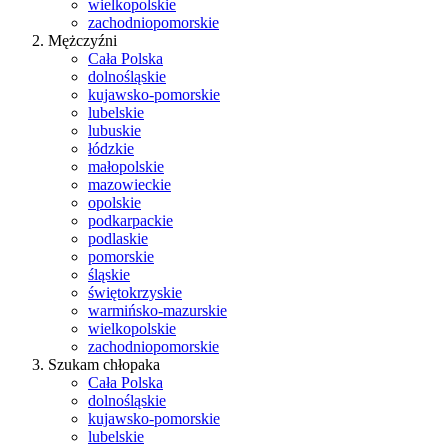
wielkopolskie
zachodniopomorskie
Mężczyźni
Cała Polska
dolnośląskie
kujawsko-pomorskie
lubelskie
lubuskie
łódzkie
małopolskie
mazowieckie
opolskie
podkarpackie
podlaskie
pomorskie
śląskie
świętokrzyskie
warmińsko-mazurskie
wielkopolskie
zachodniopomorskie
Szukam chłopaka
Cała Polska
dolnośląskie
kujawsko-pomorskie
lubelskie