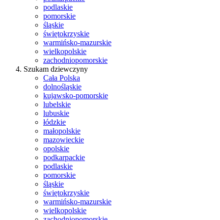
podlaskie
pomorskie
śląskie
świętokrzyskie
warmińsko-mazurskie
wielkopolskie
zachodniopomorskie
Szukam dziewczyny
Cała Polska
dolnośląskie
kujawsko-pomorskie
lubelskie
lubuskie
łódzkie
małopolskie
mazowieckie
opolskie
podkarpackie
podlaskie
pomorskie
śląskie
świętokrzyskie
warmińsko-mazurskie
wielkopolskie
zachodniopomorskie