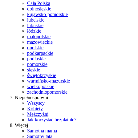
Cała Polska
dolnośląskie
kujawsko-pomorskie
lubelskie
lubuskie
łódzkie
małopolskie
mazowieckie
opolskie
podkarpackie
podlaskie
pomorskie
śląskie
świętokrzyskie
warmińsko-mazurskie
wielkopolskie
zachodniopomorskie
Niepełnosprawni
Wszyscy
Kobiety
Mężczyźni
Jak korzystać bezpłatnie?
Więcej
Samotna mama
Samotny tata