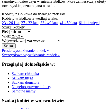
samotnych dziewczyn w mieście Bolków, które zamieszczają oferty
towarzyskie poznam pana na stałe.
Kobiety z Bolkowa do trwałego związku
Kobiety w Bolkowie według wieku:
23 - 26 lata
,
27 - 32 lata
,
33 - 40 lata
,
41 - 50 lata
,
61 lat i więcej
Szukaj kobiety
Płeć:
Wiek:
Województwo:
Proste wyszukiwanie randek »
Szczegółowe wyszukiwanie randek »
Przeglądaj dolnośląskie w:
Szukam chłopaka
Szukam męża
Szukam domatora
Niepełnosprawne kobiety
Samotne mamy
Szukaj kobiet w województwie: