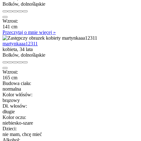
Bolków, dolnośląskie
Wzrost:
141 cm
Przeczytaj o mnie więcej »
martynkaaa12311
kobieta, 34 lata
Bolków, dolnośląskie
Wzrost:
165 cm
Budowa ciała:
normalna
Kolor włósów:
brązowy
Dł. włosów:
długie
Kolor oczu:
niebiesko-szare
Dzieci:
nie mam, chcę mieć
Alkohol: