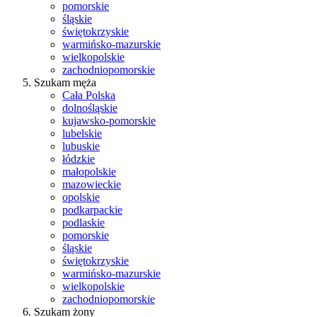
pomorskie
śląskie
świętokrzyskie
warmińsko-mazurskie
wielkopolskie
zachodniopomorskie
Szukam męża
Cała Polska
dolnośląskie
kujawsko-pomorskie
lubelskie
lubuskie
łódzkie
małopolskie
mazowieckie
opolskie
podkarpackie
podlaskie
pomorskie
śląskie
świętokrzyskie
warmińsko-mazurskie
wielkopolskie
zachodniopomorskie
Szukam żony