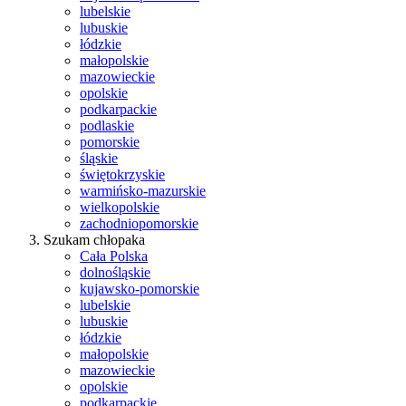
lubelskie
lubuskie
łódzkie
małopolskie
mazowieckie
opolskie
podkarpackie
podlaskie
pomorskie
śląskie
świętokrzyskie
warmińsko-mazurskie
wielkopolskie
zachodniopomorskie
Szukam chłopaka
Cała Polska
dolnośląskie
kujawsko-pomorskie
lubelskie
lubuskie
łódzkie
małopolskie
mazowieckie
opolskie
podkarpackie