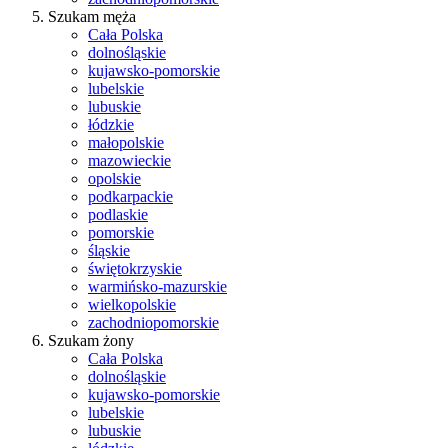
Szukam męża
Cała Polska
dolnośląskie
kujawsko-pomorskie
lubelskie
lubuskie
łódzkie
małopolskie
mazowieckie
opolskie
podkarpackie
podlaskie
pomorskie
śląskie
świętokrzyskie
warmińsko-mazurskie
wielkopolskie
zachodniopomorskie
Szukam żony
Cała Polska
dolnośląskie
kujawsko-pomorskie
lubelskie
lubuskie