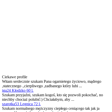
Ciekawe profile
Witam serdecznie szukam Pana ogarnietego życiowo, mądrego
,statecznego .,cierpliwego ,zadbanego który lubi ...
iga24 Kłodzko 60 l.
Szukam przyjaźni, szukam kogoś, kto się pozwoli pokochać, no
niechby chociaż polubić:) Chciałabym, aby ...
szarotka53 Legnica 72 l.
Szukam normalnego mężczyzny ciepłego ceniącego tak jak ja