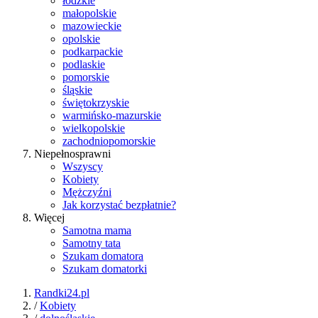
łódzkie
małopolskie
mazowieckie
opolskie
podkarpackie
podlaskie
pomorskie
śląskie
świętokrzyskie
warmińsko-mazurskie
wielkopolskie
zachodniopomorskie
Niepełnosprawni
Wszyscy
Kobiety
Mężczyźni
Jak korzystać bezpłatnie?
Więcej
Samotna mama
Samotny tata
Szukam domatora
Szukam domatorki
Randki24.pl
/
Kobiety