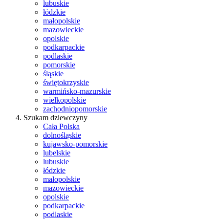
lubuskie
łódzkie
małopolskie
mazowieckie
opolskie
podkarpackie
podlaskie
pomorskie
śląskie
świętokrzyskie
warmińsko-mazurskie
wielkopolskie
zachodniopomorskie
Szukam dziewczyny
Cała Polska
dolnośląskie
kujawsko-pomorskie
lubelskie
lubuskie
łódzkie
małopolskie
mazowieckie
opolskie
podkarpackie
podlaskie