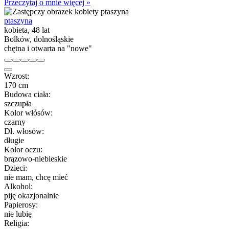
Przeczytaj o mnie więcej »
ptaszyna
kobieta, 48 lat
Bolków, dolnośląskie
chętna i otwarta na "nowe"
Wzrost:
170 cm
Budowa ciała:
szczupła
Kolor włósów:
czarny
Dł. włosów:
długie
Kolor oczu:
brązowo-niebieskie
Dzieci:
nie mam, chcę mieć
Alkohol:
piję okazjonalnie
Papierosy:
nie lubię
Religia: