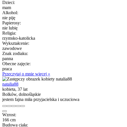
Dzieci:
mam
Alkohol:
nie piję
Papierosy:
nie lubię
Religia:
rzymsko-katolicka
Wykształcenie:
zawodowe
Znak zodiaku:
panna
Obecne zajęcie:
praca
Przeczytaj o mnie więcej »
natalia88
kobieta, 37 lat
Bolków, dolnośląskie
jestem fajna miła przyjacielska i uczuciowa
Wzrost:
166 cm
Budowa ciała: