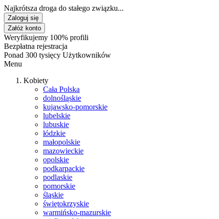
Najkrótsza droga do stałego związku...
Zaloguj się
Załóż konto
Weryfikujemy 100% profili
Bezpłatna rejestracja
Ponad 300 tysięcy Użytkowników
Menu
Kobiety
Cała Polska
dolnośląskie
kujawsko-pomorskie
lubelskie
lubuskie
łódzkie
małopolskie
mazowieckie
opolskie
podkarpackie
podlaskie
pomorskie
śląskie
świętokrzyskie
warmińsko-mazurskie