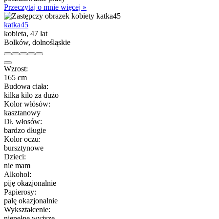
Przeczytaj o mnie więcej »
katka45
kobieta, 47 lat
Bolków, dolnośląskie
Wzrost:
165 cm
Budowa ciała:
kilka kilo za dużo
Kolor włósów:
kasztanowy
Dł. włosów:
bardzo długie
Kolor oczu:
bursztynowe
Dzieci:
nie mam
Alkohol:
piję okazjonalnie
Papierosy:
palę okazjonalnie
Wykształcenie:
niepełne wyższe