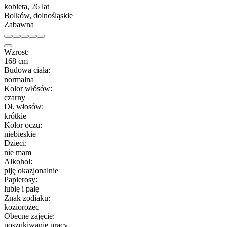
kobieta, 26 lat
Bolków, dolnośląskie
Zabawna
Wzrost:
168 cm
Budowa ciała:
normalna
Kolor włósów:
czarny
Dł. włosów:
krótkie
Kolor oczu:
niebieskie
Dzieci:
nie mam
Alkohol:
piję okazjonalnie
Papierosy:
lubię i palę
Znak zodiaku:
koziorożec
Obecne zajęcie:
poszukiwanie pracy