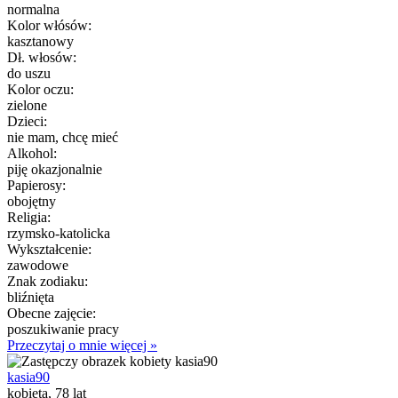
normalna
Kolor włósów:
kasztanowy
Dł. włosów:
do uszu
Kolor oczu:
zielone
Dzieci:
nie mam, chcę mieć
Alkohol:
piję okazjonalnie
Papierosy:
obojętny
Religia:
rzymsko-katolicka
Wykształcenie:
zawodowe
Znak zodiaku:
bliźnięta
Obecne zajęcie:
poszukiwanie pracy
Przeczytaj o mnie więcej »
kasia90
kobieta, 78 lat