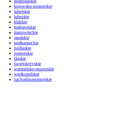
dolnośląskie
kujawsko-pomorskie
lubelskie
lubuskie
łódzkie
małopolskie
mazowieckie
opolskie
podkarpackie
podlaskie
pomorskie
śląskie
świętokrzyskie
warmińsko-mazurskie
wielkopolskie
zachodniopomorskie