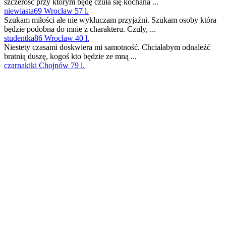
szczerość przy którym będę czuła się kochana ...
niewiasta69 Wrocław 57 l.
Szukam miłości ale nie wykluczam przyjaźni. Szukam osoby która
będzie podobna do mnie z charakteru. Czuły, ...
studentka86 Wrocław 40 l.
Niestety czasami doskwiera mi samotność. Chciałabym odnaleźć
bratnią duszę, kogoś kto będzie ze mną ...
czarnakiki Chojnów 79 l.