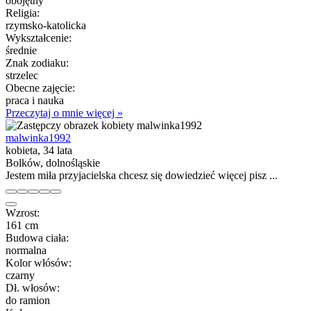
obojętny
Religia:
rzymsko-katolicka
Wykształcenie:
średnie
Znak zodiaku:
strzelec
Obecne zajęcie:
praca i nauka
Przeczytaj o mnie więcej »
malwinka1992
kobieta, 34 lata
Bolków, dolnośląskie
Jestem miła przyjacielska chcesz się dowiedzieć więcej pisz ...
Wzrost:
161 cm
Budowa ciała:
normalna
Kolor włósów:
czarny
Dł. włosów:
do ramion