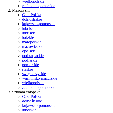
wielkopolskie
zachodniopomorskie
Mężczyźni
Cała Polska
dolnośląskie
kujawsko-pomorskie
lubelskie
lubuskie
łódzkie
małopolskie
mazowieckie
opolskie
podkarpackie
podlaskie
pomorskie
śląskie
świętokrzyskie
warmińsko-mazurskie
wielkopolskie
zachodniopomorskie
Szukam chłopaka
Cała Polska
dolnośląskie
kujawsko-pomorskie
lubelskie