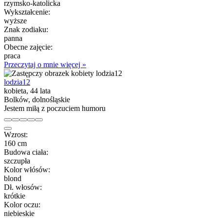
rzymsko-katolicka
Wykształcenie:
wyższe
Znak zodiaku:
panna
Obecne zajęcie:
praca
Przeczytaj o mnie więcej »
lodzia12
kobieta, 44 lata
Bolków, dolnośląskie
Jestem miłą z poczuciem humoru
Wzrost:
160 cm
Budowa ciała:
szczupła
Kolor włósów:
blond
Dł. włosów:
krótkie
Kolor oczu:
niebieskie