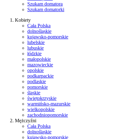
Szukam domatora
Szukam domatorki
Kobiety
Cała Polska
dolnośląskie
kujawsko-pomorskie
lubelskie
lubuskie
łódzkie
małopolskie
mazowieckie
opolskie
podkarpackie
podlaskie
pomorskie
śląskie
świętokrzyskie
warmińsko-mazurskie
wielkopolskie
zachodniopomorskie
Mężczyźni
Cała Polska
dolnośląskie
kujawsko-pomorskie