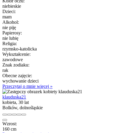
Kolor oczu:
niebieskie
Dzieci:
mam
Alkohol:
nie piję
Papierosy:
nie lubię
Religia:
rzymsko-katolicka
Wykształcenie:
zawodowe
Znak zodiaku:
rak
Obecne zajęcie:
wychowanie dzieci
Przeczytaj o mnie więcej »
klauduska21
kobieta, 30 lat
Bolków, dolnośląskie
Wzrost:
160 cm