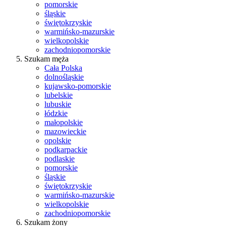
pomorskie
śląskie
świętokrzyskie
warmińsko-mazurskie
wielkopolskie
zachodniopomorskie
Szukam męża
Cała Polska
dolnośląskie
kujawsko-pomorskie
lubelskie
lubuskie
łódzkie
małopolskie
mazowieckie
opolskie
podkarpackie
podlaskie
pomorskie
śląskie
świętokrzyskie
warmińsko-mazurskie
wielkopolskie
zachodniopomorskie
Szukam żony