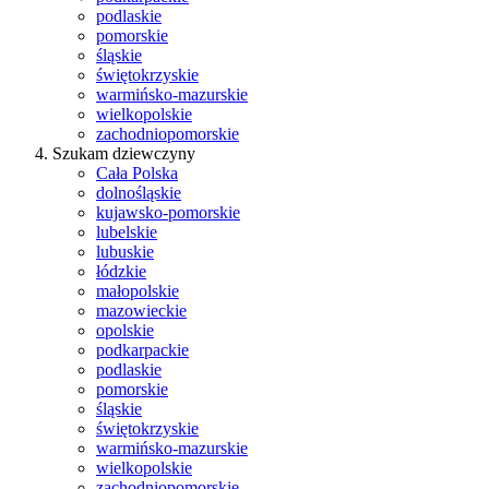
podlaskie
pomorskie
śląskie
świętokrzyskie
warmińsko-mazurskie
wielkopolskie
zachodniopomorskie
Szukam dziewczyny
Cała Polska
dolnośląskie
kujawsko-pomorskie
lubelskie
lubuskie
łódzkie
małopolskie
mazowieckie
opolskie
podkarpackie
podlaskie
pomorskie
śląskie
świętokrzyskie
warmińsko-mazurskie
wielkopolskie
zachodniopomorskie