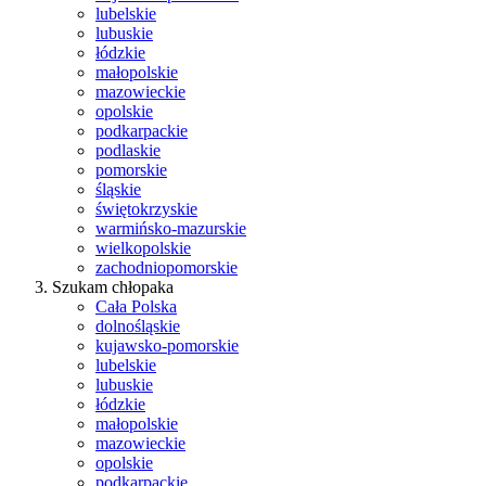
lubelskie
lubuskie
łódzkie
małopolskie
mazowieckie
opolskie
podkarpackie
podlaskie
pomorskie
śląskie
świętokrzyskie
warmińsko-mazurskie
wielkopolskie
zachodniopomorskie
Szukam chłopaka
Cała Polska
dolnośląskie
kujawsko-pomorskie
lubelskie
lubuskie
łódzkie
małopolskie
mazowieckie
opolskie
podkarpackie