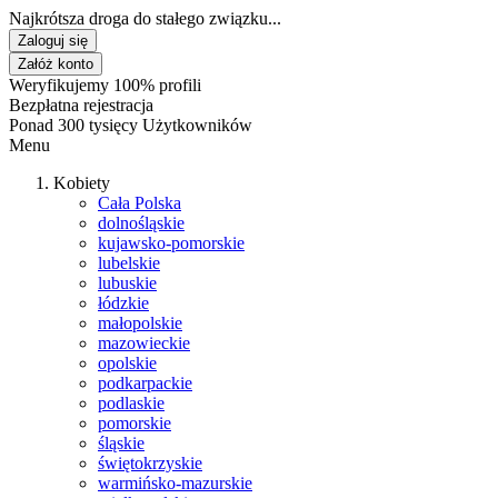
Najkrótsza droga do stałego związku...
Zaloguj się
Załóż konto
Weryfikujemy 100% profili
Bezpłatna rejestracja
Ponad 300 tysięcy Użytkowników
Menu
Kobiety
Cała Polska
dolnośląskie
kujawsko-pomorskie
lubelskie
lubuskie
łódzkie
małopolskie
mazowieckie
opolskie
podkarpackie
podlaskie
pomorskie
śląskie
świętokrzyskie
warmińsko-mazurskie