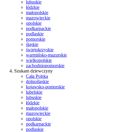
lubuskie
łódzkie
małopolskie
mazowieckie
opolskie
podkarpackie
podlaskie
pomorskie
śląskie
świętokrzyskie
warmińsko-mazurskie
wielkopolskie
zachodniopomorskie
Szukam dziewczyny
Cała Polska
dolnośląskie
kujawsko-pomorskie
lubelskie
lubuskie
łódzkie
małopolskie
mazowieckie
opolskie
podkarpackie
podlaskie