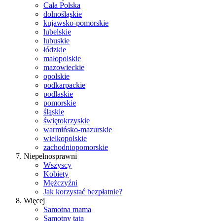
Cała Polska
dolnośląskie
kujawsko-pomorskie
lubelskie
lubuskie
łódzkie
małopolskie
mazowieckie
opolskie
podkarpackie
podlaskie
pomorskie
śląskie
świętokrzyskie
warmińsko-mazurskie
wielkopolskie
zachodniopomorskie
Niepełnosprawni
Wszyscy
Kobiety
Mężczyźni
Jak korzystać bezpłatnie?
Więcej
Samotna mama
Samotny tata