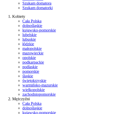
Szukam domatora
Szukam domatorki
Kobiety
Cała Polska
dolnośląskie
kujawsko-pomorskie
lubelskie
lubuskie
łódzkie
małopolskie
mazowieckie
opolskie
podkarpackie
podlaskie
pomorskie
śląskie
świętokrzyskie
warmińsko-mazurskie
wielkopolskie
zachodniopomorskie
Mężczyźni
Cała Polska
dolnośląskie
kujawsko-pomorskie