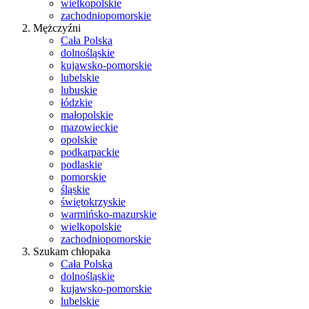
wielkopolskie
zachodniopomorskie
Mężczyźni
Cała Polska
dolnośląskie
kujawsko-pomorskie
lubelskie
lubuskie
łódzkie
małopolskie
mazowieckie
opolskie
podkarpackie
podlaskie
pomorskie
śląskie
świętokrzyskie
warmińsko-mazurskie
wielkopolskie
zachodniopomorskie
Szukam chłopaka
Cała Polska
dolnośląskie
kujawsko-pomorskie
lubelskie