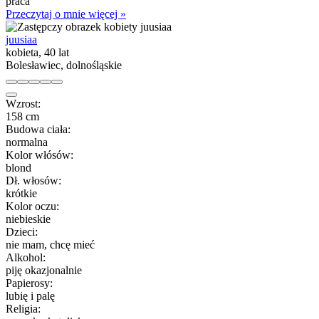
praca
Przeczytaj o mnie więcej »
juusiaa
kobieta, 40 lat
Bolesławiec, dolnośląskie
Wzrost:
158 cm
Budowa ciała:
normalna
Kolor włósów:
blond
Dł. włosów:
krótkie
Kolor oczu:
niebieskie
Dzieci:
nie mam, chcę mieć
Alkohol:
piję okazjonalnie
Papierosy:
lubię i palę
Religia: