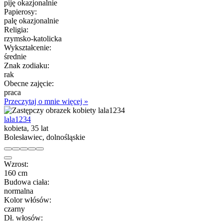
piję okazjonalnie
Papierosy:
palę okazjonalnie
Religia:
rzymsko-katolicka
Wykształcenie:
średnie
Znak zodiaku:
rak
Obecne zajęcie:
praca
Przeczytaj o mnie więcej »
lala1234
kobieta, 35 lat
Bolesławiec, dolnośląskie
Wzrost:
160 cm
Budowa ciała:
normalna
Kolor włósów:
czarny
Dł. włosów: