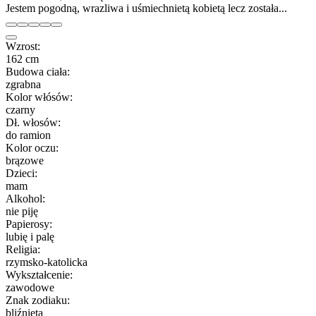
Jestem pogodną, wrazliwa i uśmiechnietą kobietą lecz została...
Wzrost:
162 cm
Budowa ciała:
zgrabna
Kolor włósów:
czarny
Dł. włosów:
do ramion
Kolor oczu:
brązowe
Dzieci:
mam
Alkohol:
nie piję
Papierosy:
lubię i palę
Religia:
rzymsko-katolicka
Wykształcenie:
zawodowe
Znak zodiaku:
bliźnięta