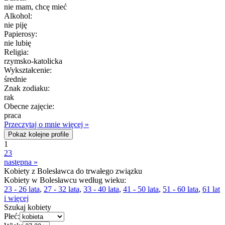
nie mam, chcę mieć
Alkohol:
nie piję
Papierosy:
nie lubię
Religia:
rzymsko-katolicka
Wykształcenie:
średnie
Znak zodiaku:
rak
Obecne zajęcie:
praca
Przeczytaj o mnie więcej »
Pokaż kolejne profile
1
2
3
następna »
Kobiety z Bolesławca do trwałego związku
Kobiety w Bolesławcu według wieku:
23 - 26 lata
,
27 - 32 lata
,
33 - 40 lata
,
41 - 50 lata
,
51 - 60 lata
,
61 lat
i więcej
Szukaj kobiety
Płeć: