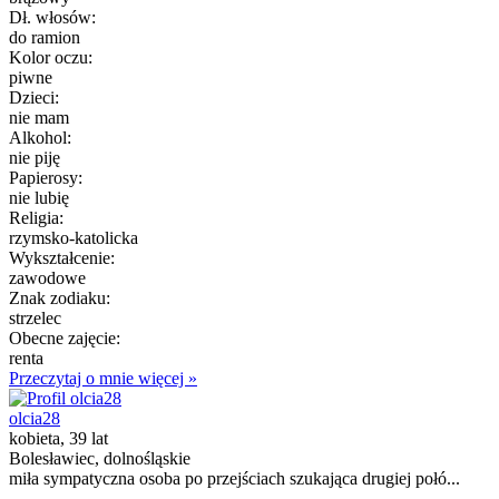
Dł. włosów:
do ramion
Kolor oczu:
piwne
Dzieci:
nie mam
Alkohol:
nie piję
Papierosy:
nie lubię
Religia:
rzymsko-katolicka
Wykształcenie:
zawodowe
Znak zodiaku:
strzelec
Obecne zajęcie:
renta
Przeczytaj o mnie więcej »
olcia28
kobieta, 39 lat
Bolesławiec, dolnośląskie
miła sympatyczna osoba po przejściach szukająca drugiej połó...