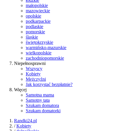
łódzkie
małopolskie
mazowieckie
opolskie
podkarpackie
podlaskie
pomorskie
śląskie
świętokrzyskie
warmińsko-mazurskie
wielkopolskie
zachodniopomorskie
Niepełnosprawni
Wszyscy
Kobiety
Mężczyźni
Jak korzystać bezpłatnie?
Więcej
Samotna mama
Samotny tata
Szukam domatora
Szukam domatorki
Randki24.pl
/
Kobiety