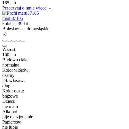
165 cm
Przeczytaj o mnie więcej »
marti87105
kobieta, 39 lat
Bolesławiec, dolnośląskie
:-)
Wzrost:
160 cm
Budowa ciała:
normalna
Kolor włósów:
czarny
Dł. włosów:
długie
Kolor oczu:
brązowe
Dzieci:
nie mam
Alkohol:
piję okazjonalnie
Papierosy:
nie lubię