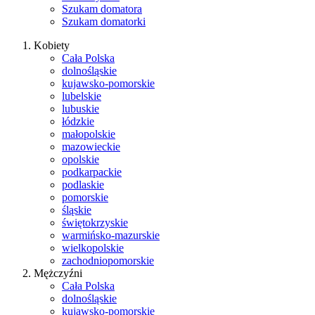
Szukam domatora
Szukam domatorki
Kobiety
Cała Polska
dolnośląskie
kujawsko-pomorskie
lubelskie
lubuskie
łódzkie
małopolskie
mazowieckie
opolskie
podkarpackie
podlaskie
pomorskie
śląskie
świętokrzyskie
warmińsko-mazurskie
wielkopolskie
zachodniopomorskie
Mężczyźni
Cała Polska
dolnośląskie
kujawsko-pomorskie