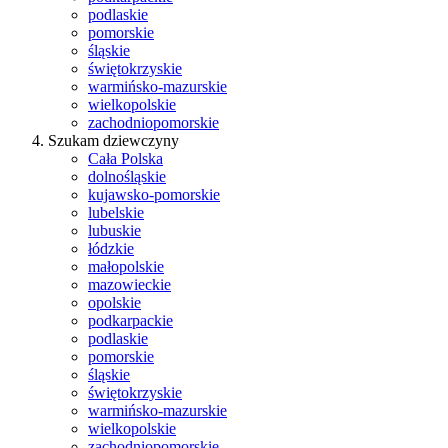
podlaskie
pomorskie
śląskie
świętokrzyskie
warmińsko-mazurskie
wielkopolskie
zachodniopomorskie
Szukam dziewczyny
Cała Polska
dolnośląskie
kujawsko-pomorskie
lubelskie
lubuskie
łódzkie
małopolskie
mazowieckie
opolskie
podkarpackie
podlaskie
pomorskie
śląskie
świętokrzyskie
warmińsko-mazurskie
wielkopolskie
zachodniopomorskie