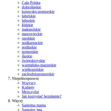
Cała Polska
dolnośląskie
kujawsko-pomorskie
lubelskie
lubuskie
łódzkie
małopolskie
mazowieckie
opolskie
podkarpackie
podlaskie
pomorskie
śląskie
świętokrzyskie
warmińsko-mazurskie
wielkopolskie
zachodniopomorskie
Niepełnosprawni
Wszyscy
Kobiety
Mężczyźni
Jak korzystać bezpłatnie?
Więcej
Samotna mama
Samotny tata