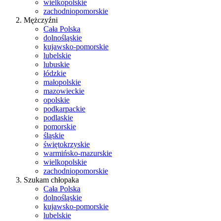
wielkopolskie
zachodniopomorskie
Mężczyźni
Cała Polska
dolnośląskie
kujawsko-pomorskie
lubelskie
lubuskie
łódzkie
małopolskie
mazowieckie
opolskie
podkarpackie
podlaskie
pomorskie
śląskie
świętokrzyskie
warmińsko-mazurskie
wielkopolskie
zachodniopomorskie
Szukam chłopaka
Cała Polska
dolnośląskie
kujawsko-pomorskie
lubelskie