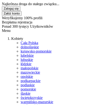
Najkrótsza droga do stałego związku...
Zaloguj się
Załóż konto
Weryfikujemy 100% profili
Bezpłatna rejestracja
Ponad 300 tysięcy Użytkowników
Menu
Kobiety
Cała Polska
dolnośląskie
kujawsko-pomorskie
lubelskie
lubuskie
łódzkie
małopolskie
mazowieckie
opolskie
podkarpackie
podlaskie
pomorskie
śląskie
świętokrzyskie
warmińsko-mazurskie