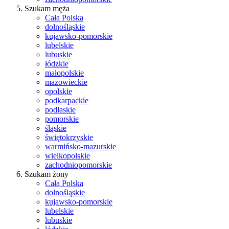
Szukam męża
Cała Polska
dolnośląskie
kujawsko-pomorskie
lubelskie
lubuskie
łódzkie
małopolskie
mazowieckie
opolskie
podkarpackie
podlaskie
pomorskie
śląskie
świętokrzyskie
warmińsko-mazurskie
wielkopolskie
zachodniopomorskie
Szukam żony
Cała Polska
dolnośląskie
kujawsko-pomorskie
lubelskie
lubuskie