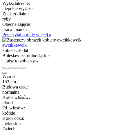
Wykształcenie:
niepełne wyższe
Znak zodiaku:
ryby
Obecne zajęcie:
praca i nauka
Przeczytaj o mnie więcej »
ewcikkewcik
kobieta, 36 lat
Bolesławiec, dolnośląskie
napisz to zobaczysz
Wzrost:
153 cm
Budowa ciała:
normalna
Kolor włósów:
blond
Dł. włosów:
krótkie
Kolor oczu:
niebieskie
Dzieci: