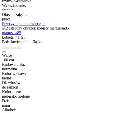
rzymsko-katolicka
Wykształcenie:
średnie
Obecne zajęcie:
praca
Przeczytaj o mnie więcej »
martusiaa85
kobieta, 41 lat
Bolesławiec, dolnośląskie
Wzrost:
160 cm
Budowa ciała:
normalna
Kolor włósów:
blond
Dł. włosów:
do ramion
Kolor oczu:
niebiesko-zielone
Dzieci:
mam
Alkohol: