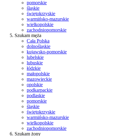
pomorskie
śląskie
świętokrzyskie
warmińsko-mazurskie
wielkopolskie
zachodniopomorskie
Szukam męża
Cała Polska
dolnośląskie
kujawsko-pomorskie
lubelskie
lubuskie
łódzkie
małopolskie
mazowieckie
opolskie
podkarpackie
podlaskie
pomorskie
śląskie
świętokrzyskie
warmińsko-mazurskie
wielkopolskie
zachodniopomorskie
Szukam żony