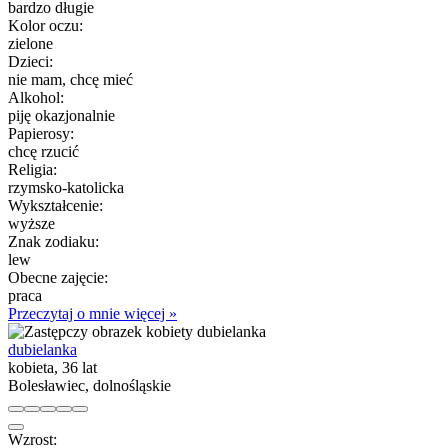
bardzo długie
Kolor oczu:
zielone
Dzieci:
nie mam, chcę mieć
Alkohol:
piję okazjonalnie
Papierosy:
chcę rzucić
Religia:
rzymsko-katolicka
Wykształcenie:
wyższe
Znak zodiaku:
lew
Obecne zajęcie:
praca
Przeczytaj o mnie więcej »
dubielanka
kobieta, 36 lat
Bolesławiec, dolnośląskie
Wzrost: