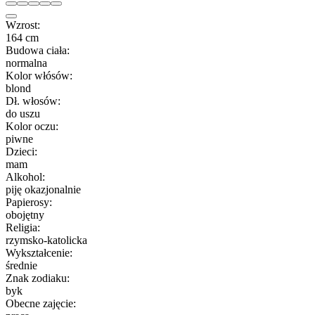
Wzrost:
164 cm
Budowa ciała:
normalna
Kolor włósów:
blond
Dł. włosów:
do uszu
Kolor oczu:
piwne
Dzieci:
mam
Alkohol:
piję okazjonalnie
Papierosy:
obojętny
Religia:
rzymsko-katolicka
Wykształcenie:
średnie
Znak zodiaku:
byk
Obecne zajęcie: