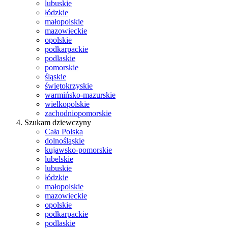
lubuskie
łódzkie
małopolskie
mazowieckie
opolskie
podkarpackie
podlaskie
pomorskie
śląskie
świętokrzyskie
warmińsko-mazurskie
wielkopolskie
zachodniopomorskie
Szukam dziewczyny
Cała Polska
dolnośląskie
kujawsko-pomorskie
lubelskie
lubuskie
łódzkie
małopolskie
mazowieckie
opolskie
podkarpackie
podlaskie