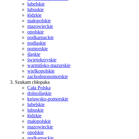
lubelskie
lubuskie
łódzkie
małopolskie
mazowieckie
opolskie
podkarpackie
podlaskie
pomorskie
śląskie
świętokrzyskie
warmińsko-mazurskie
wielkopolskie
zachodniopomorskie
Szukam chłopaka
Cała Polska
dolnośląskie
kujawsko-pomorskie
lubelskie
lubuskie
łódzkie
małopolskie
mazowieckie
opolskie
podkarpackie