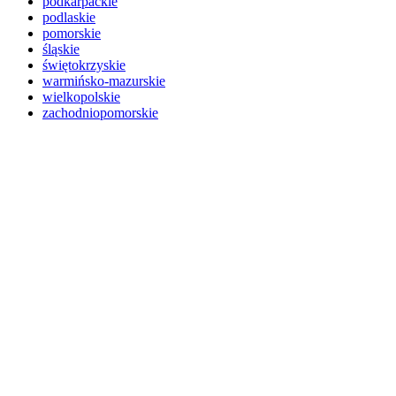
podkarpackie
podlaskie
pomorskie
śląskie
świętokrzyskie
warmińsko-mazurskie
wielkopolskie
zachodniopomorskie