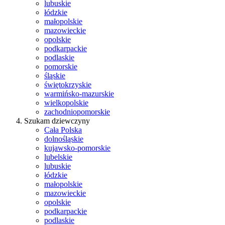
lubuskie
łódzkie
małopolskie
mazowieckie
opolskie
podkarpackie
podlaskie
pomorskie
śląskie
świętokrzyskie
warmińsko-mazurskie
wielkopolskie
zachodniopomorskie
Szukam dziewczyny
Cała Polska
dolnośląskie
kujawsko-pomorskie
lubelskie
lubuskie
łódzkie
małopolskie
mazowieckie
opolskie
podkarpackie
podlaskie