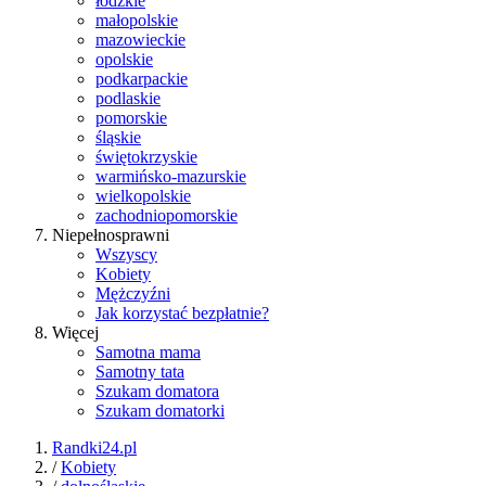
łódzkie
małopolskie
mazowieckie
opolskie
podkarpackie
podlaskie
pomorskie
śląskie
świętokrzyskie
warmińsko-mazurskie
wielkopolskie
zachodniopomorskie
Niepełnosprawni
Wszyscy
Kobiety
Mężczyźni
Jak korzystać bezpłatnie?
Więcej
Samotna mama
Samotny tata
Szukam domatora
Szukam domatorki
Randki24.pl
/
Kobiety