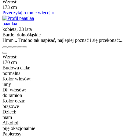
Wzrost:
173 cm
Przeczytaj o mnie więcej »
paaulaa
kobieta, 33 lata
Bardo, dolnośląskie
Hmm... Trudno tak napisać, najlepiej poznać i się przekonać:...
Wzrost:
170 cm
Budowa ciała:
normalna
Kolor włósów:
inny
Dł. włosów:
do ramion
Kolor oczu:
brązowe
Dzieci:
mam
Alkohol:
piję okazjonalnie
Papierosy: