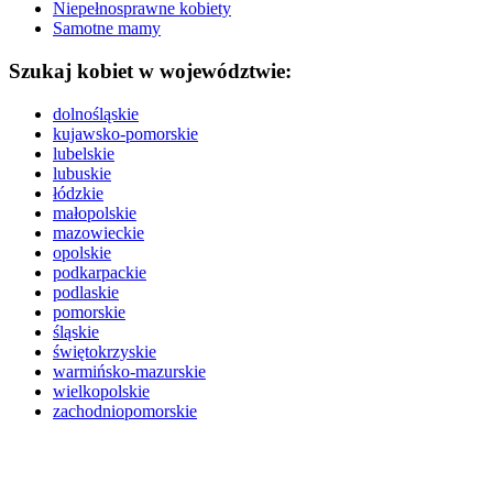
Niepełnosprawne kobiety
Samotne mamy
Szukaj kobiet w województwie:
dolnośląskie
kujawsko-pomorskie
lubelskie
lubuskie
łódzkie
małopolskie
mazowieckie
opolskie
podkarpackie
podlaskie
pomorskie
śląskie
świętokrzyskie
warmińsko-mazurskie
wielkopolskie
zachodniopomorskie