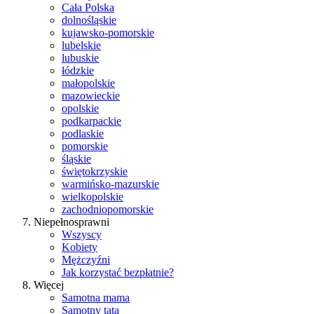
Cała Polska
dolnośląskie
kujawsko-pomorskie
lubelskie
lubuskie
łódzkie
małopolskie
mazowieckie
opolskie
podkarpackie
podlaskie
pomorskie
śląskie
świętokrzyskie
warmińsko-mazurskie
wielkopolskie
zachodniopomorskie
Niepełnosprawni
Wszyscy
Kobiety
Mężczyźni
Jak korzystać bezpłatnie?
Więcej
Samotna mama
Samotny tata