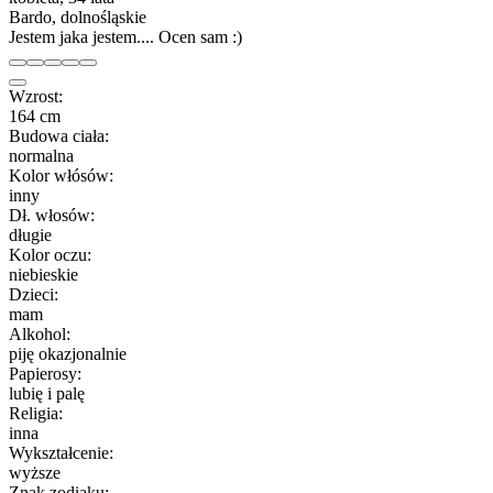
Bardo, dolnośląskie
Jestem jaka jestem.... Ocen sam :)
Wzrost:
164 cm
Budowa ciała:
normalna
Kolor włósów:
inny
Dł. włosów:
długie
Kolor oczu:
niebieskie
Dzieci:
mam
Alkohol:
piję okazjonalnie
Papierosy:
lubię i palę
Religia:
inna
Wykształcenie:
wyższe
Znak zodiaku: