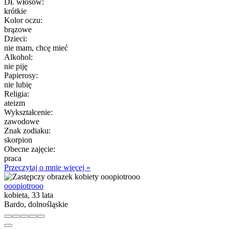
Dł. włosów:
krótkie
Kolor oczu:
brązowe
Dzieci:
nie mam, chcę mieć
Alkohol:
nie piję
Papierosy:
nie lubię
Religia:
ateizm
Wykształcenie:
zawodowe
Znak zodiaku:
skorpion
Obecne zajęcie:
praca
Przeczytaj o mnie więcej »
ooopiotrooo
kobieta, 33 lata
Bardo, dolnośląskie