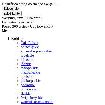
Najkrótsza droga do stałego związku...
Zaloguj się
Załóż konto
Weryfikujemy 100% profili
Bezpłatna rejestracja
Ponad 300 tysięcy Użytkowników
Menu
Kobiety
Cała Polska
dolnośląskie
kujawsko-pomorskie
lubelskie
lubuskie
łódzkie
małopolskie
mazowieckie
opolskie
podkarpackie
podlaskie
pomorskie
śląskie
świętokrzyskie
warmińsko-mazurskie