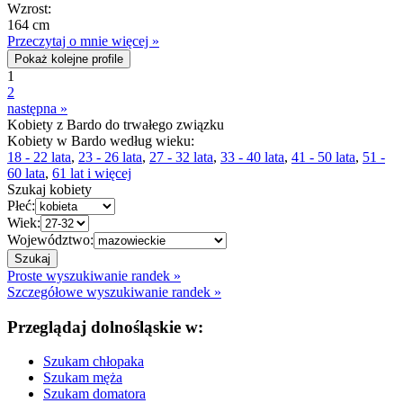
Wzrost:
164 cm
Przeczytaj o mnie więcej »
Pokaż kolejne profile
1
2
następna »
Kobiety z Bardo do trwałego związku
Kobiety w Bardo według wieku:
18 - 22 lata
,
23 - 26 lata
,
27 - 32 lata
,
33 - 40 lata
,
41 - 50 lata
,
51 -
60 lata
,
61 lat i więcej
Szukaj kobiety
Płeć:
Wiek:
Województwo:
Proste wyszukiwanie randek »
Szczegółowe wyszukiwanie randek »
Przeglądaj dolnośląskie w:
Szukam chłopaka
Szukam męża
Szukam domatora