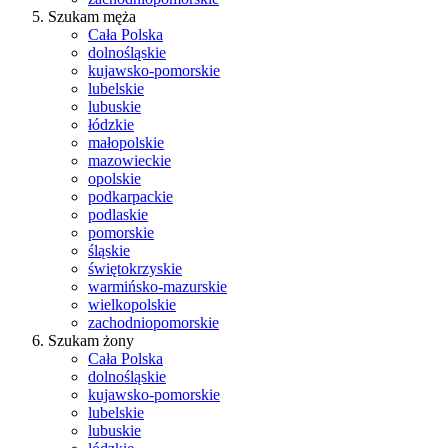
Szukam męża
Cała Polska
dolnośląskie
kujawsko-pomorskie
lubelskie
lubuskie
łódzkie
małopolskie
mazowieckie
opolskie
podkarpackie
podlaskie
pomorskie
śląskie
świętokrzyskie
warmińsko-mazurskie
wielkopolskie
zachodniopomorskie
Szukam żony
Cała Polska
dolnośląskie
kujawsko-pomorskie
lubelskie
lubuskie