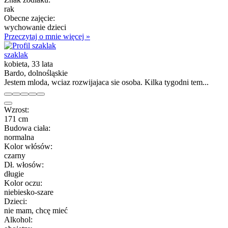
rak
Obecne zajęcie:
wychowanie dzieci
Przeczytaj o mnie więcej »
szaklak
kobieta, 33 lata
Bardo, dolnośląskie
Jestem mloda, wciaz rozwijajaca sie osoba. Kilka tygodni tem...
Wzrost:
171 cm
Budowa ciała:
normalna
Kolor włósów:
czarny
Dł. włosów:
długie
Kolor oczu:
niebiesko-szare
Dzieci:
nie mam, chcę mieć
Alkohol: