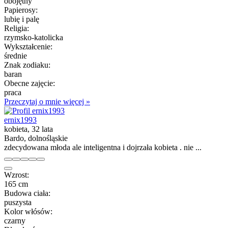
obojętny
Papierosy:
lubię i palę
Religia:
rzymsko-katolicka
Wykształcenie:
średnie
Znak zodiaku:
baran
Obecne zajęcie:
praca
Przeczytaj o mnie więcej »
ernix1993
kobieta, 32 lata
Bardo, dolnośląskie
zdecydowana młoda ale inteligentna i dojrzała kobieta . nie ...
Wzrost:
165 cm
Budowa ciała:
puszysta
Kolor włósów:
czarny