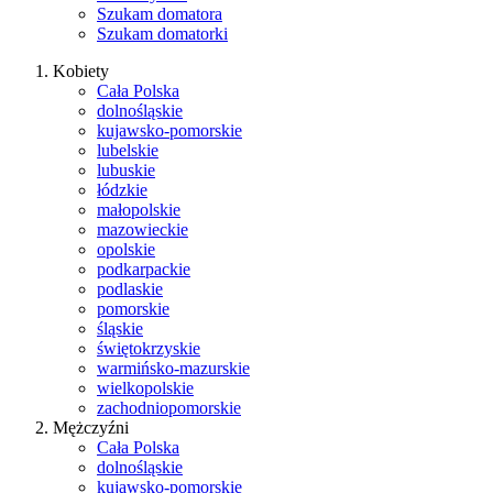
Szukam domatora
Szukam domatorki
Kobiety
Cała Polska
dolnośląskie
kujawsko-pomorskie
lubelskie
lubuskie
łódzkie
małopolskie
mazowieckie
opolskie
podkarpackie
podlaskie
pomorskie
śląskie
świętokrzyskie
warmińsko-mazurskie
wielkopolskie
zachodniopomorskie
Mężczyźni
Cała Polska
dolnośląskie
kujawsko-pomorskie