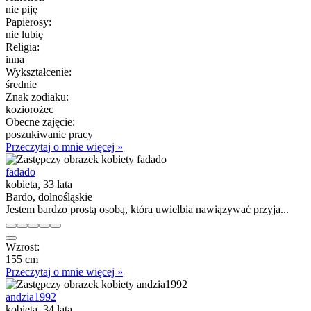
nie piję
Papierosy:
nie lubię
Religia:
inna
Wykształcenie:
średnie
Znak zodiaku:
koziorożec
Obecne zajęcie:
poszukiwanie pracy
Przeczytaj o mnie więcej »
fadado
kobieta, 33 lata
Bardo, dolnośląskie
Jestem bardzo prostą osobą, która uwielbia nawiązywać przyja...
Wzrost:
155 cm
Przeczytaj o mnie więcej »
andzia1992
kobieta, 34 lata