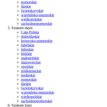
pomorskie
śląskie
świętokrzyskie
warmińsko-mazurskie
wielkopolskie
zachodniopomorskie
Szukam męża
Cała Polska
dolnośląskie
kujawsko-pomorskie
lubelskie
lubuskie
łódzkie
małopolskie
mazowieckie
opolskie
podkarpackie
podlaskie
pomorskie
śląskie
świętokrzyskie
warmińsko-mazurskie
wielkopolskie
zachodniopomorskie
Szukam żony