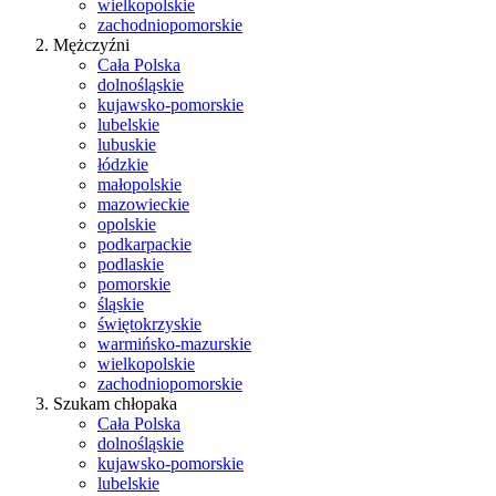
wielkopolskie
zachodniopomorskie
Mężczyźni
Cała Polska
dolnośląskie
kujawsko-pomorskie
lubelskie
lubuskie
łódzkie
małopolskie
mazowieckie
opolskie
podkarpackie
podlaskie
pomorskie
śląskie
świętokrzyskie
warmińsko-mazurskie
wielkopolskie
zachodniopomorskie
Szukam chłopaka
Cała Polska
dolnośląskie
kujawsko-pomorskie
lubelskie