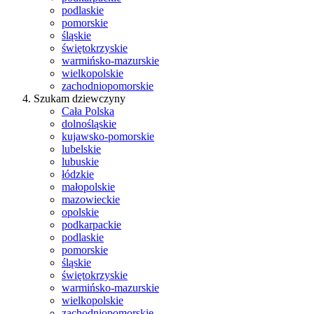
podlaskie
pomorskie
śląskie
świętokrzyskie
warmińsko-mazurskie
wielkopolskie
zachodniopomorskie
Szukam dziewczyny
Cała Polska
dolnośląskie
kujawsko-pomorskie
lubelskie
lubuskie
łódzkie
małopolskie
mazowieckie
opolskie
podkarpackie
podlaskie
pomorskie
śląskie
świętokrzyskie
warmińsko-mazurskie
wielkopolskie
zachodniopomorskie