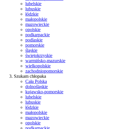
lubelskie
lubuskie
łódzkie
małopolskie
mazowieckie
opolskie
podkarpackie
podlaskie
pomorskie
śląskie
świętokrzyskie
warmińsko-mazurskie
wielkopolskie
zachodniopomorskie
Szukam chłopaka
Cała Polska
dolnośląskie
kujawsko-pomorskie
lubelskie
lubuskie
łódzkie
małopolskie
mazowieckie
opolskie
podkarpackie