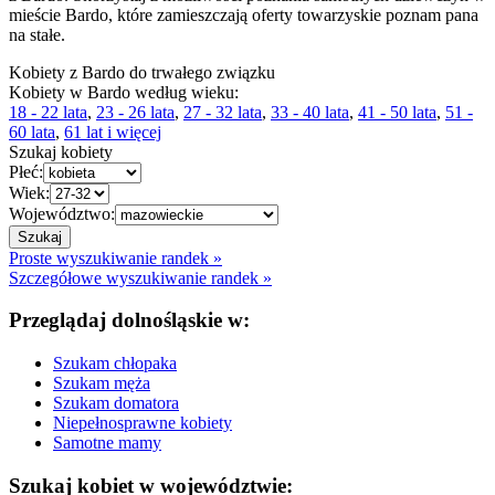
mieście Bardo, które zamieszczają oferty towarzyskie poznam pana
na stałe.
Kobiety z Bardo do trwałego związku
Kobiety w Bardo według wieku:
18 - 22 lata
,
23 - 26 lata
,
27 - 32 lata
,
33 - 40 lata
,
41 - 50 lata
,
51 -
60 lata
,
61 lat i więcej
Szukaj kobiety
Płeć:
Wiek:
Województwo:
Proste wyszukiwanie randek »
Szczegółowe wyszukiwanie randek »
Przeglądaj dolnośląskie w:
Szukam chłopaka
Szukam męża
Szukam domatora
Niepełnosprawne kobiety
Samotne mamy
Szukaj kobiet w województwie: