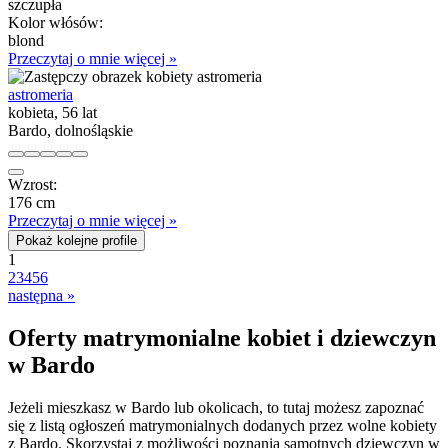
szczupła
Kolor włósów:
blond
Przeczytaj o mnie więcej »
astromeria
kobieta, 56 lat
Bardo, dolnośląskie
Wzrost:
176 cm
Przeczytaj o mnie więcej »
Pokaż kolejne profile
1
2
3
4
5
6
następna »
Oferty matrymonialne kobiet i dziewczyn
w Bardo
Jeżeli mieszkasz w Bardo lub okolicach, to tutaj możesz zapoznać
się z listą ogłoszeń matrymonialnych dodanych przez wolne kobiety
z Bardo. Skorzystaj z możliwości poznania samotnych dziewczyn w