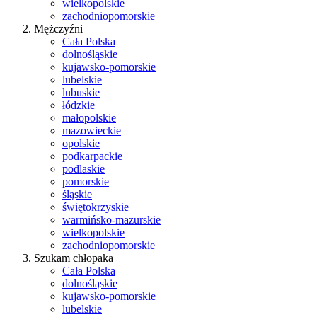
wielkopolskie
zachodniopomorskie
Mężczyźni
Cała Polska
dolnośląskie
kujawsko-pomorskie
lubelskie
lubuskie
łódzkie
małopolskie
mazowieckie
opolskie
podkarpackie
podlaskie
pomorskie
śląskie
świętokrzyskie
warmińsko-mazurskie
wielkopolskie
zachodniopomorskie
Szukam chłopaka
Cała Polska
dolnośląskie
kujawsko-pomorskie
lubelskie