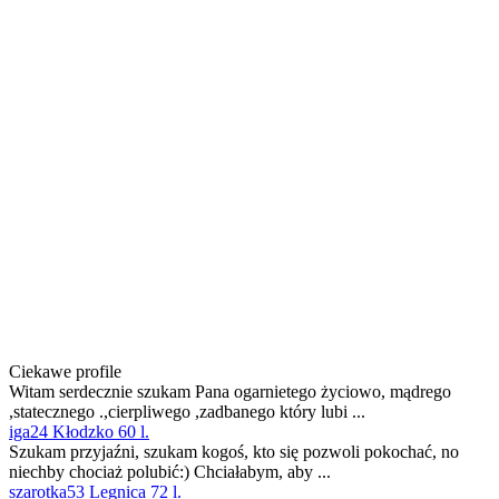
Ciekawe profile
Witam serdecznie szukam Pana ogarnietego życiowo, mądrego
,statecznego .,cierpliwego ,zadbanego który lubi ...
iga24 Kłodzko 60 l.
Szukam przyjaźni, szukam kogoś, kto się pozwoli pokochać, no
niechby chociaż polubić:) Chciałabym, aby ...
szarotka53 Legnica 72 l.