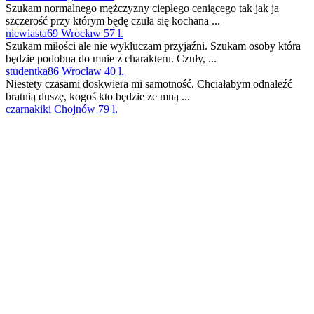
Szukam normalnego mężczyzny ciepłego ceniącego tak jak ja
szczerość przy którym będę czuła się kochana ...
niewiasta69 Wrocław 57 l.
Szukam miłości ale nie wykluczam przyjaźni. Szukam osoby która
będzie podobna do mnie z charakteru. Czuły, ...
studentka86 Wrocław 40 l.
Niestety czasami doskwiera mi samotność. Chciałabym odnaleźć
bratnią duszę, kogoś kto będzie ze mną ...
czarnakiki Chojnów 79 l.