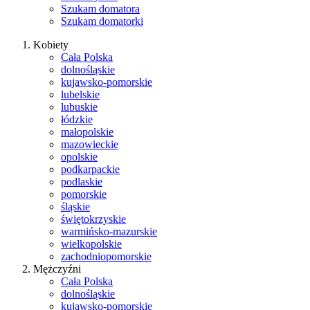
Szukam domatora
Szukam domatorki
Kobiety
Cała Polska
dolnośląskie
kujawsko-pomorskie
lubelskie
lubuskie
łódzkie
małopolskie
mazowieckie
opolskie
podkarpackie
podlaskie
pomorskie
śląskie
świętokrzyskie
warmińsko-mazurskie
wielkopolskie
zachodniopomorskie
Mężczyźni
Cała Polska
dolnośląskie
kujawsko-pomorskie