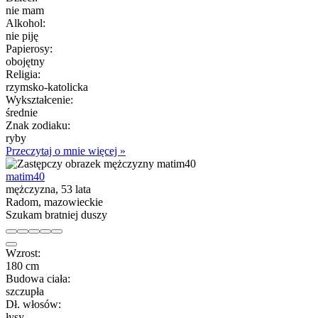
nie mam
Alkohol:
nie piję
Papierosy:
obojętny
Religia:
rzymsko-katolicka
Wykształcenie:
średnie
Znak zodiaku:
ryby
Przeczytaj o mnie więcej »
matim40
mężczyzna, 53 lata
Radom, mazowieckie
Szukam bratniej duszy
Wzrost:
180 cm
Budowa ciała:
szczupła
Dł. włosów:
łysy