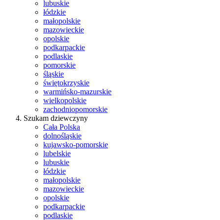
lubuskie
łódzkie
małopolskie
mazowieckie
opolskie
podkarpackie
podlaskie
pomorskie
śląskie
świętokrzyskie
warmińsko-mazurskie
wielkopolskie
zachodniopomorskie
Szukam dziewczyny
Cała Polska
dolnośląskie
kujawsko-pomorskie
lubelskie
lubuskie
łódzkie
małopolskie
mazowieckie
opolskie
podkarpackie
podlaskie