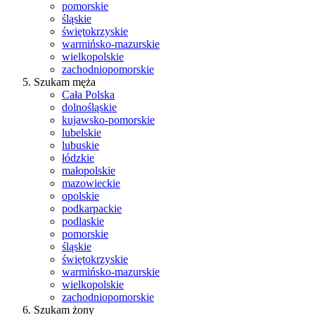
pomorskie
śląskie
świętokrzyskie
warmińsko-mazurskie
wielkopolskie
zachodniopomorskie
Szukam męża
Cała Polska
dolnośląskie
kujawsko-pomorskie
lubelskie
lubuskie
łódzkie
małopolskie
mazowieckie
opolskie
podkarpackie
podlaskie
pomorskie
śląskie
świętokrzyskie
warmińsko-mazurskie
wielkopolskie
zachodniopomorskie
Szukam żony