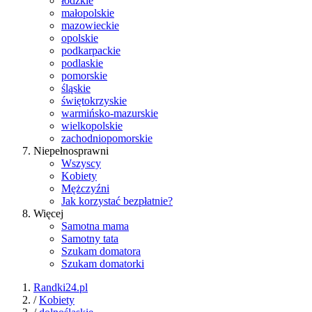
łódzkie
małopolskie
mazowieckie
opolskie
podkarpackie
podlaskie
pomorskie
śląskie
świętokrzyskie
warmińsko-mazurskie
wielkopolskie
zachodniopomorskie
Niepełnosprawni
Wszyscy
Kobiety
Mężczyźni
Jak korzystać bezpłatnie?
Więcej
Samotna mama
Samotny tata
Szukam domatora
Szukam domatorki
Randki24.pl
/
Kobiety