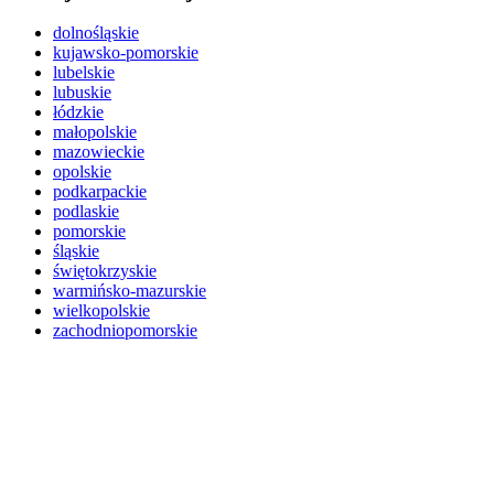
dolnośląskie
kujawsko-pomorskie
lubelskie
lubuskie
łódzkie
małopolskie
mazowieckie
opolskie
podkarpackie
podlaskie
pomorskie
śląskie
świętokrzyskie
warmińsko-mazurskie
wielkopolskie
zachodniopomorskie