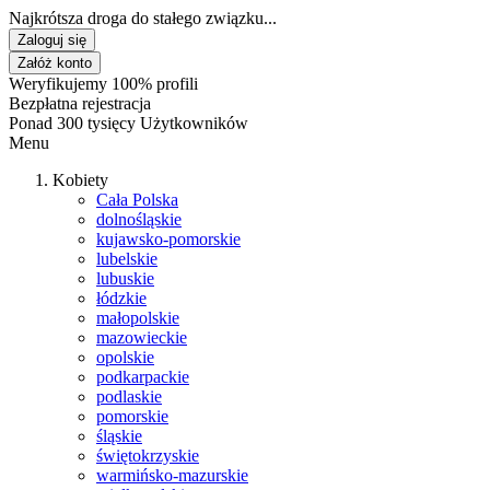
Najkrótsza droga do stałego związku...
Zaloguj się
Załóż konto
Weryfikujemy 100% profili
Bezpłatna rejestracja
Ponad 300 tysięcy Użytkowników
Menu
Kobiety
Cała Polska
dolnośląskie
kujawsko-pomorskie
lubelskie
lubuskie
łódzkie
małopolskie
mazowieckie
opolskie
podkarpackie
podlaskie
pomorskie
śląskie
świętokrzyskie
warmińsko-mazurskie