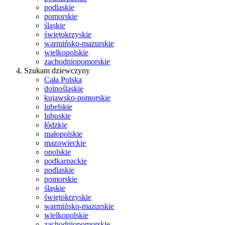
podlaskie
pomorskie
śląskie
świętokrzyskie
warmińsko-mazurskie
wielkopolskie
zachodniopomorskie
Szukam dziewczyny
Cała Polska
dolnośląskie
kujawsko-pomorskie
lubelskie
lubuskie
łódzkie
małopolskie
mazowieckie
opolskie
podkarpackie
podlaskie
pomorskie
śląskie
świętokrzyskie
warmińsko-mazurskie
wielkopolskie
zachodniopomorskie