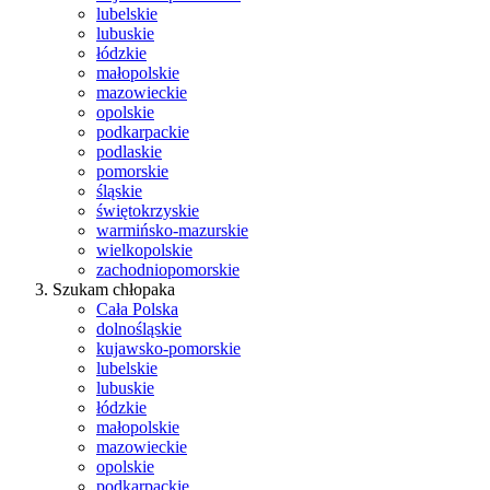
lubelskie
lubuskie
łódzkie
małopolskie
mazowieckie
opolskie
podkarpackie
podlaskie
pomorskie
śląskie
świętokrzyskie
warmińsko-mazurskie
wielkopolskie
zachodniopomorskie
Szukam chłopaka
Cała Polska
dolnośląskie
kujawsko-pomorskie
lubelskie
lubuskie
łódzkie
małopolskie
mazowieckie
opolskie
podkarpackie