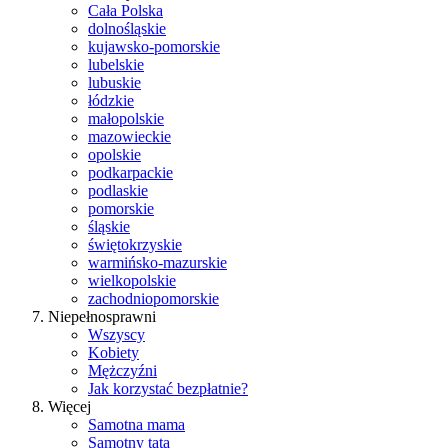
Cała Polska
dolnośląskie
kujawsko-pomorskie
lubelskie
lubuskie
łódzkie
małopolskie
mazowieckie
opolskie
podkarpackie
podlaskie
pomorskie
śląskie
świętokrzyskie
warmińsko-mazurskie
wielkopolskie
zachodniopomorskie
Niepełnosprawni
Wszyscy
Kobiety
Mężczyźni
Jak korzystać bezpłatnie?
Więcej
Samotna mama
Samotny tata