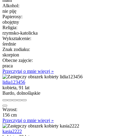
mam
Alkohol:
nie piję
Papierosy:
obojętny
Religia:
rzymsko-katolicka
Wykształcenie:
średnie
Znak zodiaku:
skorpion
Obecne zajęcie:
praca
Przeczytaj o mnie więcej »
lidia123456
kobieta, 91 lat
Bardo, dolnośląskie
Wzrost:
156 cm
Przeczytaj o mnie więcej »
kasia2222