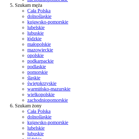
Szukam męża
Cała Polska
dolnośląskie
kujawsko-pomorskie
lubelskie
lubuskie
łódzkie
małopolskie
mazowieckie
opolskie
podkarpackie
podlaskie
pomorskie
śląskie
świętokrzyskie
warmińsko-mazurskie
wielkopolskie
zachodniopomorskie
Szukam żony
Cała Polska
dolnośląskie
kujawsko-pomorskie
lubelskie
lubuskie