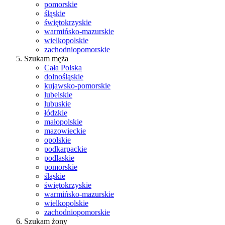
pomorskie
śląskie
świętokrzyskie
warmińsko-mazurskie
wielkopolskie
zachodniopomorskie
Szukam męża
Cała Polska
dolnośląskie
kujawsko-pomorskie
lubelskie
lubuskie
łódzkie
małopolskie
mazowieckie
opolskie
podkarpackie
podlaskie
pomorskie
śląskie
świętokrzyskie
warmińsko-mazurskie
wielkopolskie
zachodniopomorskie
Szukam żony