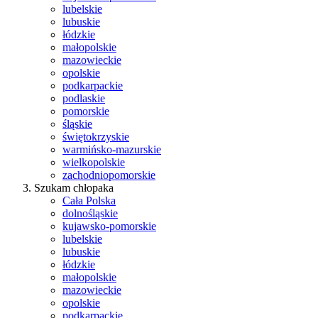
lubelskie
lubuskie
łódzkie
małopolskie
mazowieckie
opolskie
podkarpackie
podlaskie
pomorskie
śląskie
świętokrzyskie
warmińsko-mazurskie
wielkopolskie
zachodniopomorskie
Szukam chłopaka
Cała Polska
dolnośląskie
kujawsko-pomorskie
lubelskie
lubuskie
łódzkie
małopolskie
mazowieckie
opolskie
podkarpackie