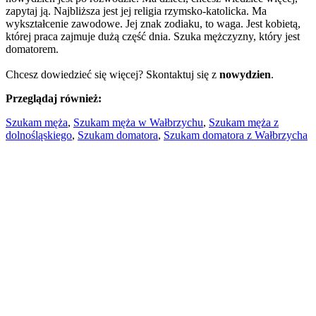
zapytaj ją. Najbliższa jest jej religia rzymsko-katolicka. Ma
wykształcenie zawodowe. Jej znak zodiaku, to waga. Jest kobietą,
której praca zajmuje dużą część dnia. Szuka mężczyzny, który jest
domatorem.
Chcesz dowiedzieć się więcej? Skontaktuj się z
nowydzien
.
Przeglądaj również:
Szukam męża
,
Szukam męża w Wałbrzychu
,
Szukam męża z
dolnośląskiego
,
Szukam domatora
,
Szukam domatora z Wałbrzycha