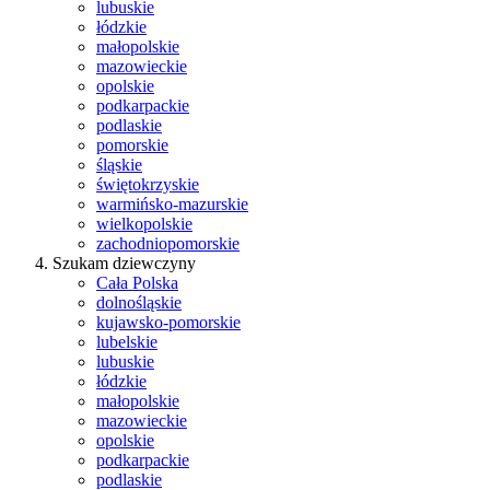
lubuskie
łódzkie
małopolskie
mazowieckie
opolskie
podkarpackie
podlaskie
pomorskie
śląskie
świętokrzyskie
warmińsko-mazurskie
wielkopolskie
zachodniopomorskie
Szukam dziewczyny
Cała Polska
dolnośląskie
kujawsko-pomorskie
lubelskie
lubuskie
łódzkie
małopolskie
mazowieckie
opolskie
podkarpackie
podlaskie