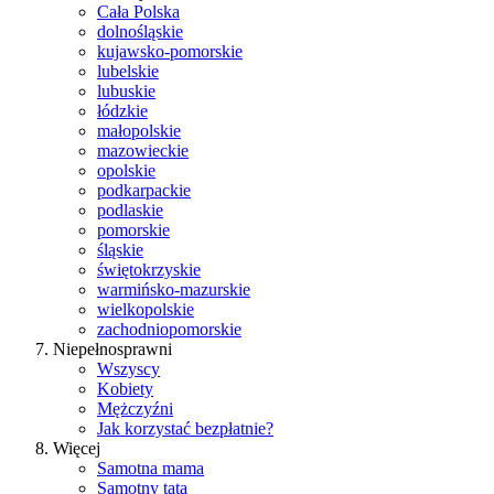
Cała Polska
dolnośląskie
kujawsko-pomorskie
lubelskie
lubuskie
łódzkie
małopolskie
mazowieckie
opolskie
podkarpackie
podlaskie
pomorskie
śląskie
świętokrzyskie
warmińsko-mazurskie
wielkopolskie
zachodniopomorskie
Niepełnosprawni
Wszyscy
Kobiety
Mężczyźni
Jak korzystać bezpłatnie?
Więcej
Samotna mama
Samotny tata