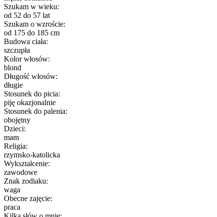
Szukam w wieku:
od 52 do 57 lat
Szukam o wzroście:
od 175 do 185 cm
Budowa ciała:
szczupła
Kolor włosów:
blond
Długość włosów:
długie
Stosunek do picia:
piję okazjonalnie
Stosunek do palenia:
obojętny
Dzieci:
mam
Religia:
rzymsko-katolicka
Wykształcenie:
zawodowe
Znak zodiaku:
waga
Obecne zajęcie:
praca
Kilka słów o mnie: