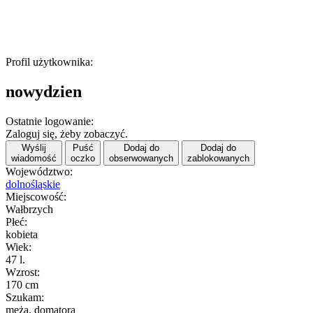
Profil użytkownika:
nowydzien
Ostatnie logowanie:
Zaloguj się, żeby zobaczyć.
Wyślij
Puść
Dodaj do
Dodaj do
wiadomość
oczko
obserwowanych
zablokowanych
Województwo:
dolnośląskie
Miejscowość:
Wałbrzych
Płeć:
kobieta
Wiek:
47 l.
Wzrost:
170 cm
Szukam:
męża, domatora