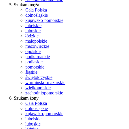
Szukam męża
Cała Polska
dolnośląskie
kujawsko-pomorskie
lubelskie
lubuskie
łódzkie
małopolskie
mazowieckie
opolskie
podkarpackie
podlaskie
pomorskie
śląskie
świętokrzyskie
warmińsko-mazurskie
wielkopolskie
zachodniopomorskie
Szukam żony
Cała Polska
dolnośląskie
kujawsko-pomorskie
lubelskie
lubuskie