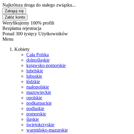
Najkrótsza droga do stałego związku...
Zaloguj się
Załóż konto
Weryfikujemy 100% profili
Bezpłatna rejestracja
Ponad 300 tysięcy Użytkowników
Menu
Kobiety
Cała Polska
dolnośląskie
kujawsko-pomorskie
lubelskie
lubuskie
łódzkie
małopolskie
mazowieckie
opolskie
podkarpackie
podlaskie
pomorskie
śląskie
świętokrzyskie
warmińsko-mazurskie