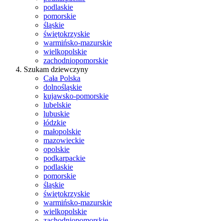
podlaskie
pomorskie
śląskie
świętokrzyskie
warmińsko-mazurskie
wielkopolskie
zachodniopomorskie
Szukam dziewczyny
Cała Polska
dolnośląskie
kujawsko-pomorskie
lubelskie
lubuskie
łódzkie
małopolskie
mazowieckie
opolskie
podkarpackie
podlaskie
pomorskie
śląskie
świętokrzyskie
warmińsko-mazurskie
wielkopolskie
zachodniopomorskie