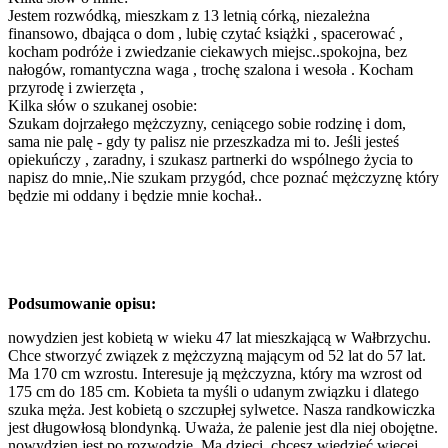
Jestem rozwódką, mieszkam z 13 letnią córką, niezależna
finansowo, dbająca o dom , lubię czytać książki , spacerować ,
kocham podróże i zwiedzanie ciekawych miejsc..spokojna, bez
nałogów, romantyczna waga , trochę szalona i wesoła . Kocham
przyrodę i zwierzęta ,
Kilka słów o szukanej osobie:
Szukam dojrzałego mężczyzny, ceniącego sobie rodzinę i dom,
sama nie palę - gdy ty palisz nie przeszkadza mi to. Jeśli jesteś
opiekuńczy , zaradny, i szukasz partnerki do wspólnego życia to
napisz do mnie,.Nie szukam przygód, chce poznać mężczyznę który
będzie mi oddany i będzie mnie kochał..
Podsumowanie opisu:
nowydzien jest kobietą w wieku 47 lat mieszkającą w Wałbrzychu.
Chce stworzyć związek z mężczyzną mającym od 52 lat do 57 lat.
Ma 170 cm wzrostu. Interesuje ją mężczyzna, który ma wzrost od
175 cm do 185 cm. Kobieta ta myśli o udanym związku i dlatego
szuka męża. Jest kobietą o szczupłej sylwetce. Nasza randkowiczka
jest długowłosą blondynką. Uważa, że palenie jest dla niej obojętne.
nowydzien jest po rozwodzie. Ma dzieci, chcesz wiedzieć więcej,