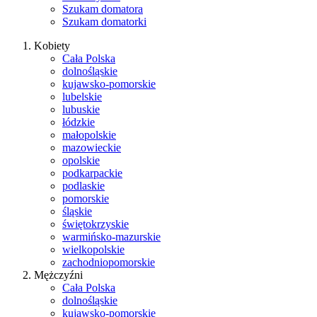
Szukam domatora
Szukam domatorki
Kobiety
Cała Polska
dolnośląskie
kujawsko-pomorskie
lubelskie
lubuskie
łódzkie
małopolskie
mazowieckie
opolskie
podkarpackie
podlaskie
pomorskie
śląskie
świętokrzyskie
warmińsko-mazurskie
wielkopolskie
zachodniopomorskie
Mężczyźni
Cała Polska
dolnośląskie
kujawsko-pomorskie