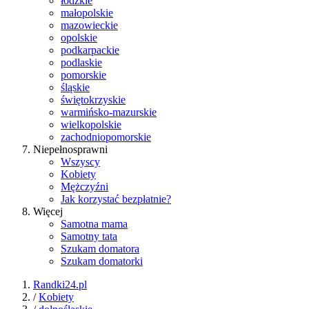
łódzkie
małopolskie
mazowieckie
opolskie
podkarpackie
podlaskie
pomorskie
śląskie
świętokrzyskie
warmińsko-mazurskie
wielkopolskie
zachodniopomorskie
Niepełnosprawni
Wszyscy
Kobiety
Mężczyźni
Jak korzystać bezpłatnie?
Więcej
Samotna mama
Samotny tata
Szukam domatora
Szukam domatorki
Randki24.pl
/
Kobiety