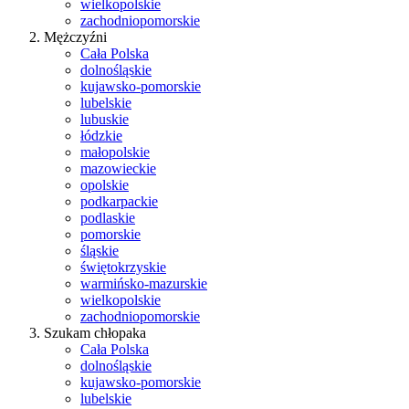
wielkopolskie
zachodniopomorskie
Mężczyźni
Cała Polska
dolnośląskie
kujawsko-pomorskie
lubelskie
lubuskie
łódzkie
małopolskie
mazowieckie
opolskie
podkarpackie
podlaskie
pomorskie
śląskie
świętokrzyskie
warmińsko-mazurskie
wielkopolskie
zachodniopomorskie
Szukam chłopaka
Cała Polska
dolnośląskie
kujawsko-pomorskie
lubelskie