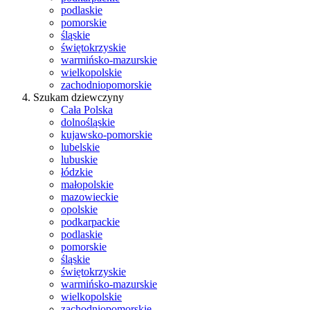
podlaskie
pomorskie
śląskie
świętokrzyskie
warmińsko-mazurskie
wielkopolskie
zachodniopomorskie
Szukam dziewczyny
Cała Polska
dolnośląskie
kujawsko-pomorskie
lubelskie
lubuskie
łódzkie
małopolskie
mazowieckie
opolskie
podkarpackie
podlaskie
pomorskie
śląskie
świętokrzyskie
warmińsko-mazurskie
wielkopolskie
zachodniopomorskie