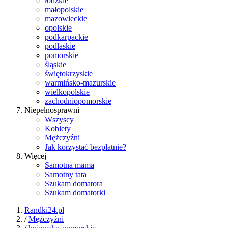
łódzkie
małopolskie
mazowieckie
opolskie
podkarpackie
podlaskie
pomorskie
śląskie
świętokrzyskie
warmińsko-mazurskie
wielkopolskie
zachodniopomorskie
Niepełnosprawni
Wszyscy
Kobiety
Mężczyźni
Jak korzystać bezpłatnie?
Więcej
Samotna mama
Samotny tata
Szukam domatora
Szukam domatorki
Randki24.pl
/
Mężczyźni