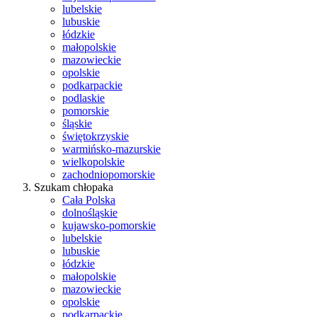
lubelskie
lubuskie
łódzkie
małopolskie
mazowieckie
opolskie
podkarpackie
podlaskie
pomorskie
śląskie
świętokrzyskie
warmińsko-mazurskie
wielkopolskie
zachodniopomorskie
Szukam chłopaka
Cała Polska
dolnośląskie
kujawsko-pomorskie
lubelskie
lubuskie
łódzkie
małopolskie
mazowieckie
opolskie
podkarpackie