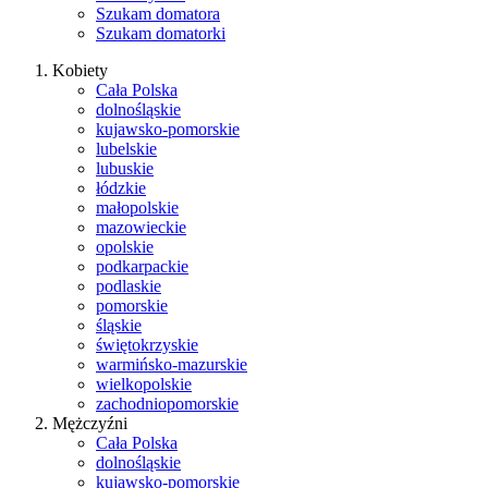
Szukam domatora
Szukam domatorki
Kobiety
Cała Polska
dolnośląskie
kujawsko-pomorskie
lubelskie
lubuskie
łódzkie
małopolskie
mazowieckie
opolskie
podkarpackie
podlaskie
pomorskie
śląskie
świętokrzyskie
warmińsko-mazurskie
wielkopolskie
zachodniopomorskie
Mężczyźni
Cała Polska
dolnośląskie
kujawsko-pomorskie