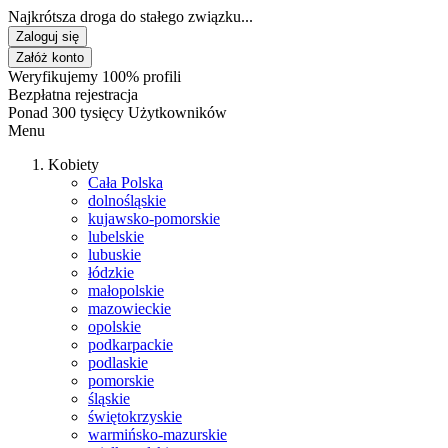
Najkrótsza droga do stałego związku...
Zaloguj się
Załóż konto
Weryfikujemy 100% profili
Bezpłatna rejestracja
Ponad 300 tysięcy Użytkowników
Menu
Kobiety
Cała Polska
dolnośląskie
kujawsko-pomorskie
lubelskie
lubuskie
łódzkie
małopolskie
mazowieckie
opolskie
podkarpackie
podlaskie
pomorskie
śląskie
świętokrzyskie
warmińsko-mazurskie