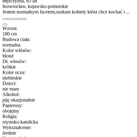
mężczyzna, 65 lat
Inowrocław, kujawsko-pomorskie
Jestem normalnym facetem,szukam kobiety która chce kochać i ...
Wzrost:
180 cm
Budowa ciała:
normalna
Kolor włósów:
blond
Dł. włosów:
krótkie
Kolor oczu:
niebieskie
Dzieci:
nie mam
Alkohol:
piję okazjonalnie
Papierosy:
obojętny
Religia:
rzymsko-katolicka
Wykształcenie:
średnie