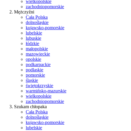
wielkopolskie
zachodniopomorskie
Mężczyźni
Cała Polska
dolnośląskie
kujawsko-pomorskie
lubelskie
lubuskie
łódzkie
małopolskie
mazowieckie
opolskie
podkarpackie
podlaskie
pomorskie
śląskie
świętokrzyskie
warmińsko-mazurskie
wielkopolskie
zachodniopomorskie
Szukam chłopaka
Cała Polska
dolnośląskie
kujawsko-pomorskie
lubelskie