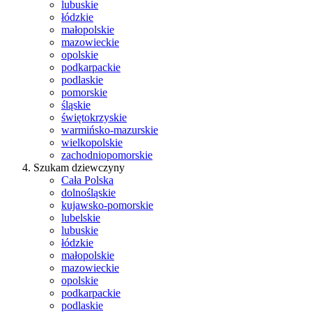
lubuskie
łódzkie
małopolskie
mazowieckie
opolskie
podkarpackie
podlaskie
pomorskie
śląskie
świętokrzyskie
warmińsko-mazurskie
wielkopolskie
zachodniopomorskie
Szukam dziewczyny
Cała Polska
dolnośląskie
kujawsko-pomorskie
lubelskie
lubuskie
łódzkie
małopolskie
mazowieckie
opolskie
podkarpackie
podlaskie