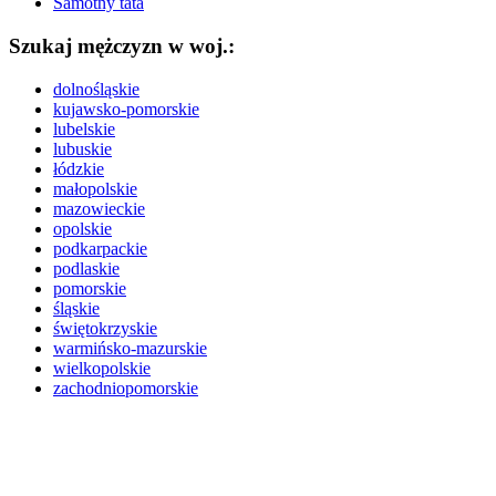
Samotny tata
Szukaj mężczyzn w woj.:
dolnośląskie
kujawsko-pomorskie
lubelskie
lubuskie
łódzkie
małopolskie
mazowieckie
opolskie
podkarpackie
podlaskie
pomorskie
śląskie
świętokrzyskie
warmińsko-mazurskie
wielkopolskie
zachodniopomorskie