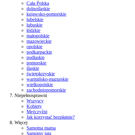
Cała Polska
dolnośląskie
kujawsko-pomorskie
lubelskie
lubuskie
łódzkie
małopolskie
mazowieckie
opolskie
podkarpackie
podlaskie
pomorskie
śląskie
świętokrzyskie
warmińsko-mazurskie
wielkopolskie
zachodniopomorskie
Niepełnosprawni
Wszyscy
Kobiety
Mężczyźni
Jak korzystać bezpłatnie?
Więcej
Samotna mama
Samotny tata