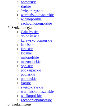
pomorskie
śląskie
świętokrzyskie
warmińsko-mazurskie
wielkopolskie
zachodniopomorskie
Szukam męża
Cała Polska
dolnośląskie
kujawsko-pomorskie
lubelskie
lubuskie
łódzkie
małopolskie
mazowieckie
opolskie
podkarpackie
podlaskie
pomorskie
śląskie
świętokrzyskie
warmińsko-mazurskie
wielkopolskie
zachodniopomorskie
Szukam żony