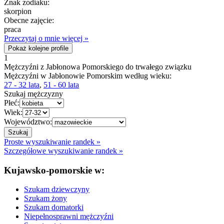
Znak zodiaku:
skorpion
Obecne zajęcie:
praca
Przeczytaj o mnie więcej »
Pokaż kolejne profile
1
Mężczyźni z Jabłonowa Pomorskiego do trwałego związku
Mężczyźni w Jabłonowie Pomorskim według wieku:
27 - 32 lata
,
51 - 60 lata
Szukaj mężczyzny
Płeć:
Wiek:
Województwo:
Proste wyszukiwanie randek »
Szczegółowe wyszukiwanie randek »
Kujawsko-pomorskie w:
Szukam dziewczyny
Szukam żony
Szukam domatorki
Niepełnosprawni mężczyźni