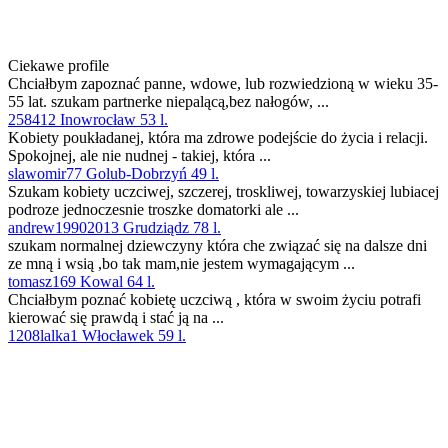
Ciekawe profile
Chciałbym zapoznać panne, wdowe, lub rozwiedzioną w wieku 35-
55 lat. szukam partnerke niepalącą,bez nałogów, ...
258412 Inowrocław 53 l.
Kobiety poukładanej, która ma zdrowe podejście do życia i relacji.
Spokojnej, ale nie nudnej - takiej, która ...
slawomir77 Golub-Dobrzyń 49 l.
Szukam kobiety uczciwej, szczerej, troskliwej, towarzyskiej lubiacej
podroze jednoczesnie troszke domatorki ale ...
andrew19902013 Grudziądz 78 l.
szukam normalnej dziewczyny która che związać się na dalsze dni
ze mną i wsią ,bo tak mam,nie jestem wymagającym ...
tomasz169 Kowal 64 l.
Chciałbym poznać kobietę uczciwą , która w swoim życiu potrafi
kierować się prawdą i stać ją na ...
1208lalka1 Włocławek 59 l.