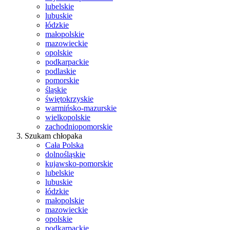
lubelskie
lubuskie
łódzkie
małopolskie
mazowieckie
opolskie
podkarpackie
podlaskie
pomorskie
śląskie
świętokrzyskie
warmińsko-mazurskie
wielkopolskie
zachodniopomorskie
Szukam chłopaka
Cała Polska
dolnośląskie
kujawsko-pomorskie
lubelskie
lubuskie
łódzkie
małopolskie
mazowieckie
opolskie
podkarpackie