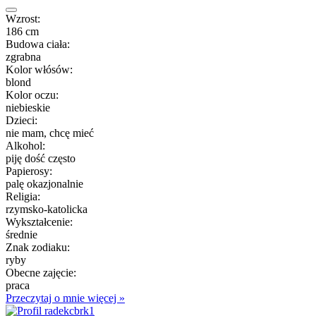
Wzrost:
186 cm
Budowa ciała:
zgrabna
Kolor włósów:
blond
Kolor oczu:
niebieskie
Dzieci:
nie mam, chcę mieć
Alkohol:
piję dość często
Papierosy:
palę okazjonalnie
Religia:
rzymsko-katolicka
Wykształcenie:
średnie
Znak zodiaku:
ryby
Obecne zajęcie:
praca
Przeczytaj o mnie więcej »