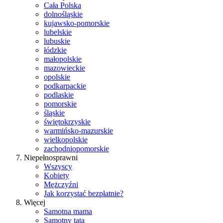
Cała Polska
dolnośląskie
kujawsko-pomorskie
lubelskie
lubuskie
łódzkie
małopolskie
mazowieckie
opolskie
podkarpackie
podlaskie
pomorskie
śląskie
świętokrzyskie
warmińsko-mazurskie
wielkopolskie
zachodniopomorskie
Niepełnosprawni
Wszyscy
Kobiety
Mężczyźni
Jak korzystać bezpłatnie?
Więcej
Samotna mama
Samotny tata