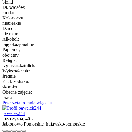
blond
Dł. włosów:
krótkie
Kolor oczu:
niebieskie
Dzieci:
nie mam
Alkohol:
piję okazjonalnie
Papierosy:
obojętny
Religia:
rzymsko-katolicka
Wykształcenie:
średnie
Znak zodiaku:
skorpion
Obecne zajęcie:
praca
Przeczytaj o mnie więcej »
pawelek244
mężczyzna, 40 lat
Jabłonowo Pomorskie, kujawsko-pomorskie