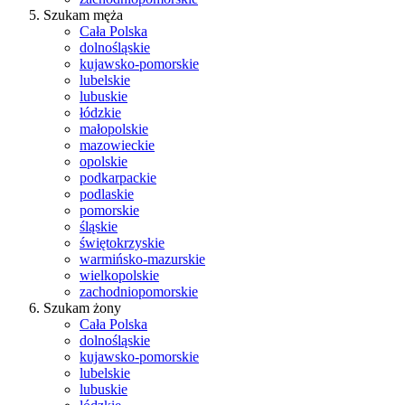
Szukam męża
Cała Polska
dolnośląskie
kujawsko-pomorskie
lubelskie
lubuskie
łódzkie
małopolskie
mazowieckie
opolskie
podkarpackie
podlaskie
pomorskie
śląskie
świętokrzyskie
warmińsko-mazurskie
wielkopolskie
zachodniopomorskie
Szukam żony
Cała Polska
dolnośląskie
kujawsko-pomorskie
lubelskie
lubuskie