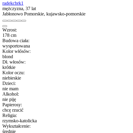
radekcbrk1
mężczyzna, 37 lat
Jabłonowo Pomorskie, kujawsko-pomorskie
Wzrost:
178 cm
Budowa ciała:
wysportowana
Kolor włósów:
blond
Dł. włosów:
krótkie
Kolor oczu:
niebieskie
Dzieci:
nie mam
Alkohol:
nie piję
Papierosy:
chcę rzucić
Religia:
rzymsko-katolicka
Wykształcenie:
średnie