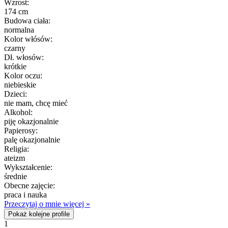
Wzrost:
174 cm
Budowa ciała:
normalna
Kolor włósów:
czarny
Dł. włosów:
krótkie
Kolor oczu:
niebieskie
Dzieci:
nie mam, chcę mieć
Alkohol:
piję okazjonalnie
Papierosy:
palę okazjonalnie
Religia:
ateizm
Wykształcenie:
średnie
Obecne zajęcie:
praca i nauka
Przeczytaj o mnie więcej »
Pokaż kolejne profile
1