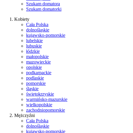
Szukam domatora
Szukam domatorki
Kobiety
Cała Polska
dolnośląskie
kujawsko-pomorskie
lubelskie
lubuskie
łódzkie
małopolskie
mazowieckie
opolskie
podkarpackie
podlaskie
pomorskie
śląskie
świętokrzyskie
warmińsko-mazurskie
wielkopolskie
zachodniopomorskie
Mężczyźni
Cała Polska
dolnośląskie
kujawsko-pomorskie