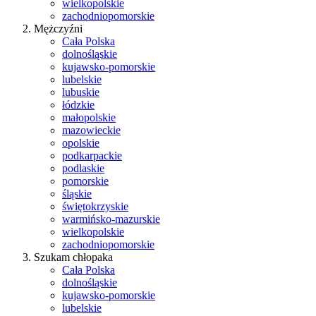
wielkopolskie
zachodniopomorskie
Mężczyźni
Cała Polska
dolnośląskie
kujawsko-pomorskie
lubelskie
lubuskie
łódzkie
małopolskie
mazowieckie
opolskie
podkarpackie
podlaskie
pomorskie
śląskie
świętokrzyskie
warmińsko-mazurskie
wielkopolskie
zachodniopomorskie
Szukam chłopaka
Cała Polska
dolnośląskie
kujawsko-pomorskie
lubelskie