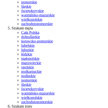
pomorskie
śląskie
świętokrzyskie
warmińsko-mazurskie
wielkopolskie
zachodniopomorskie
Szukam męża
Cała Polska
dolnośląskie
kujawsko-pomorskie
lubelskie
lubuskie
łódzkie
małopolskie
mazowieckie
opolskie
podkarpackie
podlaskie
pomorskie
śląskie
świętokrzyskie
warmińsko-mazurskie
wielkopolskie
zachodniopomorskie
Szukam żony