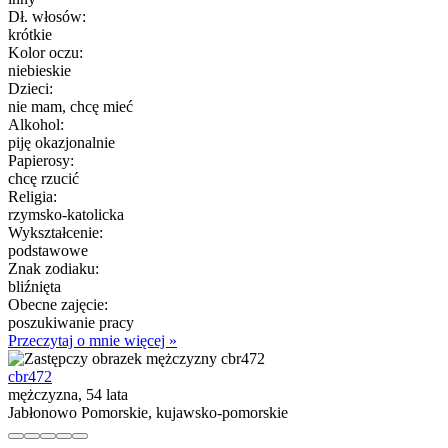
Dł. włosów:
krótkie
Kolor oczu:
niebieskie
Dzieci:
nie mam, chcę mieć
Alkohol:
piję okazjonalnie
Papierosy:
chcę rzucić
Religia:
rzymsko-katolicka
Wykształcenie:
podstawowe
Znak zodiaku:
bliźnięta
Obecne zajęcie:
poszukiwanie pracy
Przeczytaj o mnie więcej »
cbr472
mężczyzna, 54 lata
Jabłonowo Pomorskie, kujawsko-pomorskie