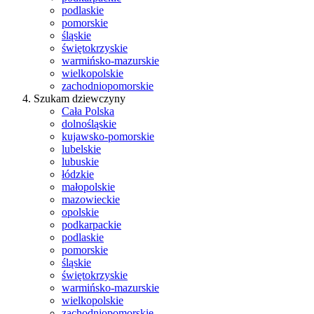
podlaskie
pomorskie
śląskie
świętokrzyskie
warmińsko-mazurskie
wielkopolskie
zachodniopomorskie
Szukam dziewczyny
Cała Polska
dolnośląskie
kujawsko-pomorskie
lubelskie
lubuskie
łódzkie
małopolskie
mazowieckie
opolskie
podkarpackie
podlaskie
pomorskie
śląskie
świętokrzyskie
warmińsko-mazurskie
wielkopolskie
zachodniopomorskie