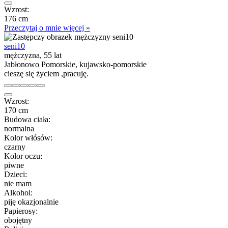
Wzrost:
176 cm
Przeczytaj o mnie więcej »
seni10
mężczyzna, 55 lat
Jabłonowo Pomorskie, kujawsko-pomorskie
cieszę się życiem ,pracuję.
Wzrost:
170 cm
Budowa ciała:
normalna
Kolor włósów:
czarny
Kolor oczu:
piwne
Dzieci:
nie mam
Alkohol:
piję okazjonalnie
Papierosy:
obojętny