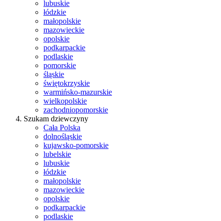
lubuskie
łódzkie
małopolskie
mazowieckie
opolskie
podkarpackie
podlaskie
pomorskie
śląskie
świętokrzyskie
warmińsko-mazurskie
wielkopolskie
zachodniopomorskie
Szukam dziewczyny
Cała Polska
dolnośląskie
kujawsko-pomorskie
lubelskie
lubuskie
łódzkie
małopolskie
mazowieckie
opolskie
podkarpackie
podlaskie