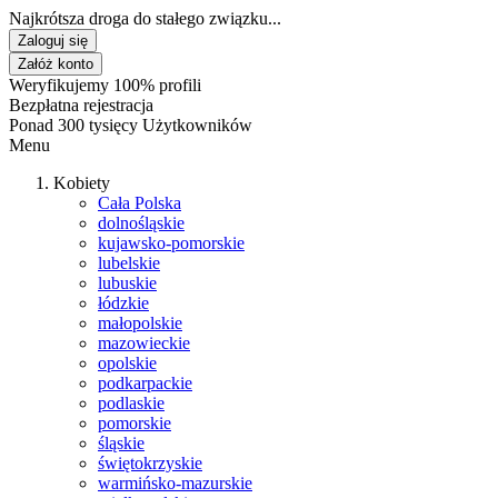
Najkrótsza droga do stałego związku...
Zaloguj się
Załóż konto
Weryfikujemy 100% profili
Bezpłatna rejestracja
Ponad 300 tysięcy Użytkowników
Menu
Kobiety
Cała Polska
dolnośląskie
kujawsko-pomorskie
lubelskie
lubuskie
łódzkie
małopolskie
mazowieckie
opolskie
podkarpackie
podlaskie
pomorskie
śląskie
świętokrzyskie
warmińsko-mazurskie