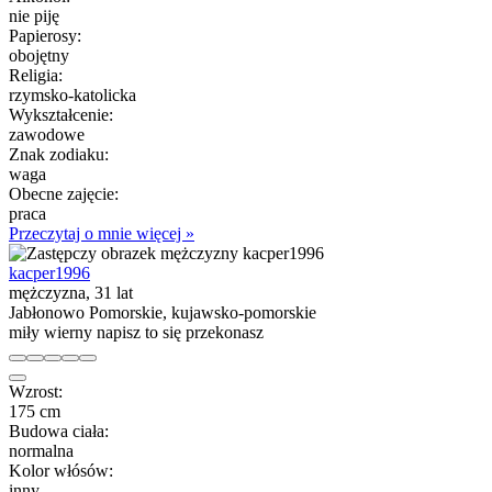
nie piję
Papierosy:
obojętny
Religia:
rzymsko-katolicka
Wykształcenie:
zawodowe
Znak zodiaku:
waga
Obecne zajęcie:
praca
Przeczytaj o mnie więcej »
kacper1996
mężczyzna, 31 lat
Jabłonowo Pomorskie, kujawsko-pomorskie
miły wierny napisz to się przekonasz
Wzrost:
175 cm
Budowa ciała:
normalna
Kolor włósów:
inny