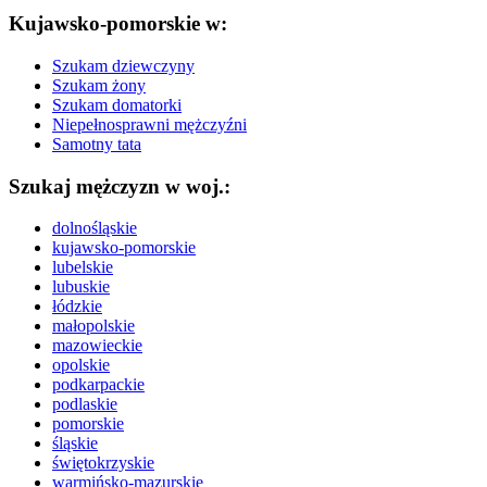
Kujawsko-pomorskie w:
Szukam dziewczyny
Szukam żony
Szukam domatorki
Niepełnosprawni mężczyźni
Samotny tata
Szukaj mężczyzn w woj.:
dolnośląskie
kujawsko-pomorskie
lubelskie
lubuskie
łódzkie
małopolskie
mazowieckie
opolskie
podkarpackie
podlaskie
pomorskie
śląskie
świętokrzyskie
warmińsko-mazurskie