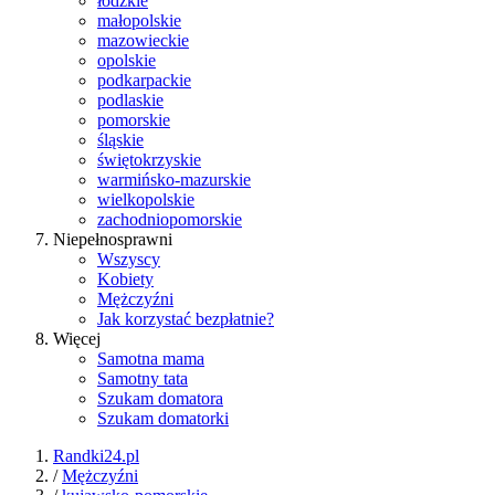
łódzkie
małopolskie
mazowieckie
opolskie
podkarpackie
podlaskie
pomorskie
śląskie
świętokrzyskie
warmińsko-mazurskie
wielkopolskie
zachodniopomorskie
Niepełnosprawni
Wszyscy
Kobiety
Mężczyźni
Jak korzystać bezpłatnie?
Więcej
Samotna mama
Samotny tata
Szukam domatora
Szukam domatorki
Randki24.pl
/
Mężczyźni