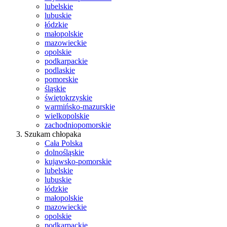
lubelskie
lubuskie
łódzkie
małopolskie
mazowieckie
opolskie
podkarpackie
podlaskie
pomorskie
śląskie
świętokrzyskie
warmińsko-mazurskie
wielkopolskie
zachodniopomorskie
Szukam chłopaka
Cała Polska
dolnośląskie
kujawsko-pomorskie
lubelskie
lubuskie
łódzkie
małopolskie
mazowieckie
opolskie
podkarpackie