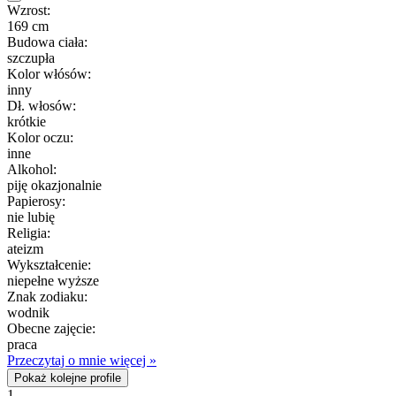
Wzrost:
169 cm
Budowa ciała:
szczupła
Kolor włósów:
inny
Dł. włosów:
krótkie
Kolor oczu:
inne
Alkohol:
piję okazjonalnie
Papierosy:
nie lubię
Religia:
ateizm
Wykształcenie:
niepełne wyższe
Znak zodiaku:
wodnik
Obecne zajęcie:
praca
Przeczytaj o mnie więcej »
Pokaż kolejne profile
1