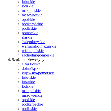
lubuskie
łódzkie
małopolskie
mazowieckie
opolskie
podkarpackie
podlaskie
pomorskie
śląskie
świętokrzyskie
warmińsko-mazurskie
wielkopolskie
zachodniopomorskie
Szukam dziewczyny
Cała Polska
dolnośląskie
kujawsko-pomorskie
lubelskie
lubuskie
łódzkie
małopolskie
mazowieckie
opolskie
podkarpackie
podlaskie