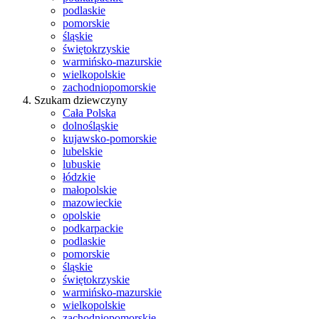
podlaskie
pomorskie
śląskie
świętokrzyskie
warmińsko-mazurskie
wielkopolskie
zachodniopomorskie
Szukam dziewczyny
Cała Polska
dolnośląskie
kujawsko-pomorskie
lubelskie
lubuskie
łódzkie
małopolskie
mazowieckie
opolskie
podkarpackie
podlaskie
pomorskie
śląskie
świętokrzyskie
warmińsko-mazurskie
wielkopolskie
zachodniopomorskie