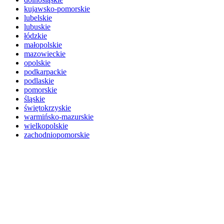
kujawsko-pomorskie
lubelskie
lubuskie
łódzkie
małopolskie
mazowieckie
opolskie
podkarpackie
podlaskie
pomorskie
śląskie
świętokrzyskie
warmińsko-mazurskie
wielkopolskie
zachodniopomorskie