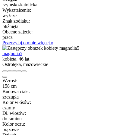
rzymsko-katolicka
Wykształcenie:
wyższe
Znak zodiaku:
bliźnięta
Obecne zajęcie:
praca
Przeczytaj o mnie więcej »
magnolia5
kobieta, 46 lat
Ostrołęka, mazowieckie
Wzrost:
158 cm
Budowa ciała:
szczupła
Kolor włósów:
czarny
Dł. włosów:
do ramion
Kolor oczu:
brązowe
Dzieci: