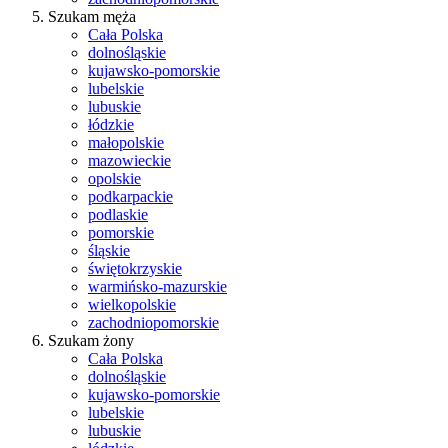
Szukam męża
Cała Polska
dolnośląskie
kujawsko-pomorskie
lubelskie
lubuskie
łódzkie
małopolskie
mazowieckie
opolskie
podkarpackie
podlaskie
pomorskie
śląskie
świętokrzyskie
warmińsko-mazurskie
wielkopolskie
zachodniopomorskie
Szukam żony
Cała Polska
dolnośląskie
kujawsko-pomorskie
lubelskie
lubuskie