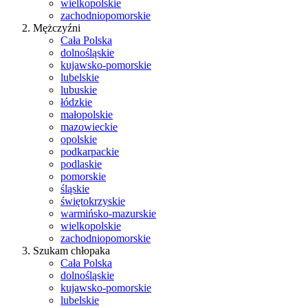
wielkopolskie
zachodniopomorskie
Mężczyźni
Cała Polska
dolnośląskie
kujawsko-pomorskie
lubelskie
lubuskie
łódzkie
małopolskie
mazowieckie
opolskie
podkarpackie
podlaskie
pomorskie
śląskie
świętokrzyskie
warmińsko-mazurskie
wielkopolskie
zachodniopomorskie
Szukam chłopaka
Cała Polska
dolnośląskie
kujawsko-pomorskie
lubelskie