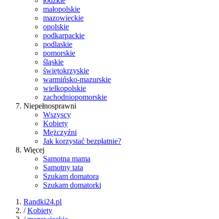
łódzkie
małopolskie
mazowieckie
opolskie
podkarpackie
podlaskie
pomorskie
śląskie
świętokrzyskie
warmińsko-mazurskie
wielkopolskie
zachodniopomorskie
Niepełnosprawni
Wszyscy
Kobiety
Mężczyźni
Jak korzystać bezpłatnie?
Więcej
Samotna mama
Samotny tata
Szukam domatora
Szukam domatorki
Randki24.pl
/
Kobiety