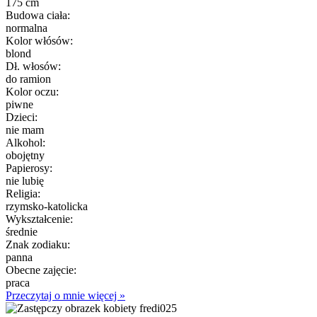
175 cm
Budowa ciała:
normalna
Kolor włósów:
blond
Dł. włosów:
do ramion
Kolor oczu:
piwne
Dzieci:
nie mam
Alkohol:
obojętny
Papierosy:
nie lubię
Religia:
rzymsko-katolicka
Wykształcenie:
średnie
Znak zodiaku:
panna
Obecne zajęcie:
praca
Przeczytaj o mnie więcej »