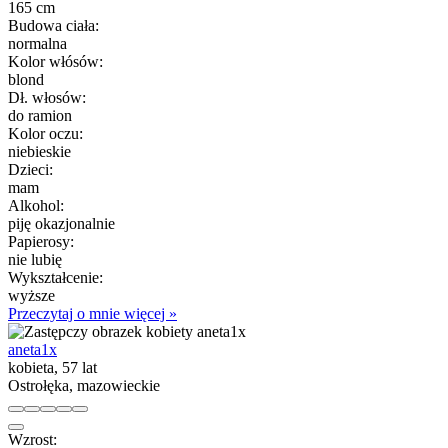
165 cm
Budowa ciała:
normalna
Kolor włósów:
blond
Dł. włosów:
do ramion
Kolor oczu:
niebieskie
Dzieci:
mam
Alkohol:
piję okazjonalnie
Papierosy:
nie lubię
Wykształcenie:
wyższe
Przeczytaj o mnie więcej »
aneta1x
kobieta, 57 lat
Ostrołęka, mazowieckie
Wzrost: