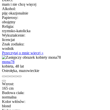
mam i nie chcę więcej
Alkohol:
piję okazjonalnie
Papierosy:
obojętny
Religia:
rzymsko-katolicka
Wykształcenie:
licencjat
Znak zodiaku:
wodnik
Przeczytaj o mnie więcej »
mona78
kobieta, 48 lat
Ostrołęka, mazowieckie
Wzrost:
165 cm
Budowa ciała:
normalna
Kolor włósów:
blond