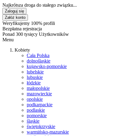
Najkrótsza droga do stałego związku...
Zaloguj się
Załóż konto
Weryfikujemy 100% profili
Bezpłatna rejestracja
Ponad 300 tysięcy Użytkowników
Menu
Kobiety
Cała Polska
dolnośląskie
kujawsko-pomorskie
lubelskie
lubuskie
łódzkie
małopolskie
mazowieckie
opolskie
podkarpackie
podlaskie
pomorskie
śląskie
świętokrzyskie
warmińsko-mazurskie