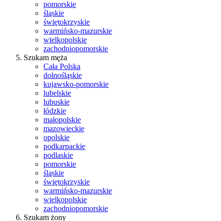
pomorskie
śląskie
świętokrzyskie
warmińsko-mazurskie
wielkopolskie
zachodniopomorskie
Szukam męża
Cała Polska
dolnośląskie
kujawsko-pomorskie
lubelskie
lubuskie
łódzkie
małopolskie
mazowieckie
opolskie
podkarpackie
podlaskie
pomorskie
śląskie
świętokrzyskie
warmińsko-mazurskie
wielkopolskie
zachodniopomorskie
Szukam żony