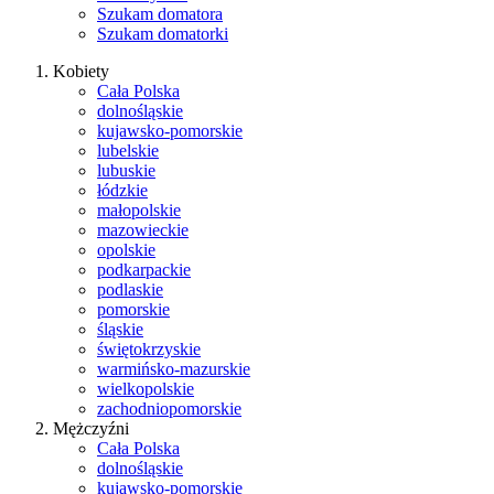
Szukam domatora
Szukam domatorki
Kobiety
Cała Polska
dolnośląskie
kujawsko-pomorskie
lubelskie
lubuskie
łódzkie
małopolskie
mazowieckie
opolskie
podkarpackie
podlaskie
pomorskie
śląskie
świętokrzyskie
warmińsko-mazurskie
wielkopolskie
zachodniopomorskie
Mężczyźni
Cała Polska
dolnośląskie
kujawsko-pomorskie