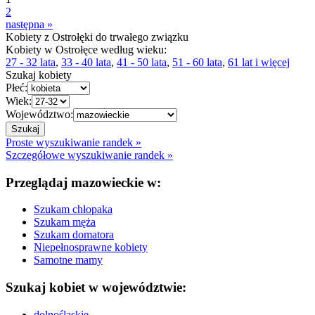
2
następna »
Kobiety z Ostrołęki do trwałego związku
Kobiety w Ostrołęce według wieku:
27 - 32 lata
,
33 - 40 lata
,
41 - 50 lata
,
51 - 60 lata
,
61 lat i więcej
Szukaj kobiety
Płeć:
Wiek:
Województwo:
Proste wyszukiwanie randek »
Szczegółowe wyszukiwanie randek »
Przeglądaj mazowieckie w:
Szukam chłopaka
Szukam męża
Szukam domatora
Niepełnosprawne kobiety
Samotne mamy
Szukaj kobiet w województwie:
dolnośląskie