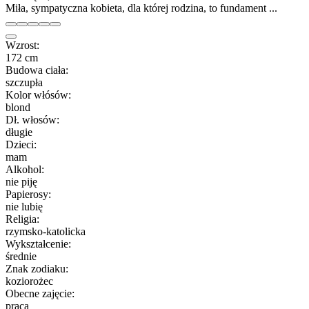
Miła, sympatyczna kobieta, dla której rodzina, to fundament ...
Wzrost:
172 cm
Budowa ciała:
szczupła
Kolor włósów:
blond
Dł. włosów:
długie
Dzieci:
mam
Alkohol:
nie piję
Papierosy:
nie lubię
Religia:
rzymsko-katolicka
Wykształcenie:
średnie
Znak zodiaku:
koziorożec
Obecne zajęcie:
praca