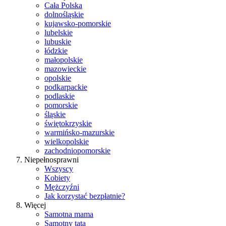
Cała Polska
dolnośląskie
kujawsko-pomorskie
lubelskie
lubuskie
łódzkie
małopolskie
mazowieckie
opolskie
podkarpackie
podlaskie
pomorskie
śląskie
świętokrzyskie
warmińsko-mazurskie
wielkopolskie
zachodniopomorskie
Niepełnosprawni
Wszyscy
Kobiety
Mężczyźni
Jak korzystać bezpłatnie?
Więcej
Samotna mama
Samotny tata