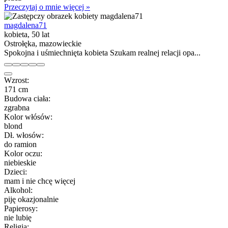
Przeczytaj o mnie więcej »
magdalena71
kobieta, 50 lat
Ostrołęka, mazowieckie
Spokojna i uśmiechnięta kobieta Szukam realnej relacji opa...
Wzrost:
171 cm
Budowa ciała:
zgrabna
Kolor włósów:
blond
Dł. włosów:
do ramion
Kolor oczu:
niebieskie
Dzieci:
mam i nie chcę więcej
Alkohol:
piję okazjonalnie
Papierosy:
nie lubię
Religia: