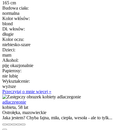
165 cm
Budowa ciała:
normalna
Kolor włósów:
blond
Dł. włosów:
długie
Kolor oczu:
niebiesko-szare
Dzieci:
mam
Alkohol:
piję okazjonalnie
Papierosy:
nie lubię
Wykształcenie:
wyższe
Przeczytaj o mnie więcej »
adlaczegonie
kobieta, 58 lat
Ostrołęka, mazowieckie
Jaka jestem? Chyba fajna, miła, ciepła, wesoła - ale to tylk...