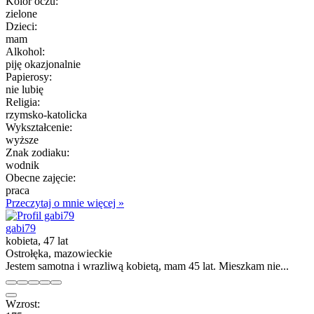
Kolor oczu:
zielone
Dzieci:
mam
Alkohol:
piję okazjonalnie
Papierosy:
nie lubię
Religia:
rzymsko-katolicka
Wykształcenie:
wyższe
Znak zodiaku:
wodnik
Obecne zajęcie:
praca
Przeczytaj o mnie więcej »
gabi79
kobieta, 47 lat
Ostrołęka, mazowieckie
Jestem samotna i wrazliwą kobietą, mam 45 lat. Mieszkam nie...
Wzrost: