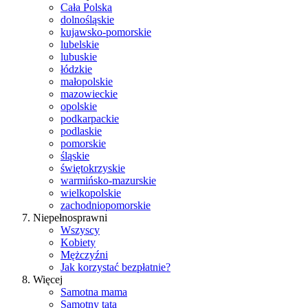
Cała Polska
dolnośląskie
kujawsko-pomorskie
lubelskie
lubuskie
łódzkie
małopolskie
mazowieckie
opolskie
podkarpackie
podlaskie
pomorskie
śląskie
świętokrzyskie
warmińsko-mazurskie
wielkopolskie
zachodniopomorskie
Niepełnosprawni
Wszyscy
Kobiety
Mężczyźni
Jak korzystać bezpłatnie?
Więcej
Samotna mama
Samotny tata