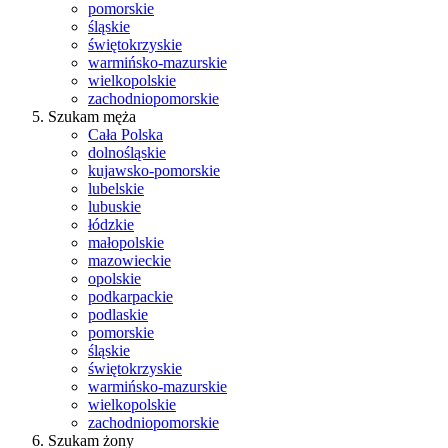
pomorskie
śląskie
świętokrzyskie
warmińsko-mazurskie
wielkopolskie
zachodniopomorskie
Szukam męża
Cała Polska
dolnośląskie
kujawsko-pomorskie
lubelskie
lubuskie
łódzkie
małopolskie
mazowieckie
opolskie
podkarpackie
podlaskie
pomorskie
śląskie
świętokrzyskie
warmińsko-mazurskie
wielkopolskie
zachodniopomorskie
Szukam żony