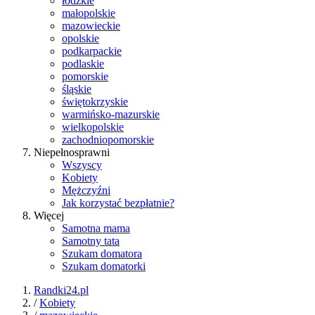
łódzkie
małopolskie
mazowieckie
opolskie
podkarpackie
podlaskie
pomorskie
śląskie
świętokrzyskie
warmińsko-mazurskie
wielkopolskie
zachodniopomorskie
Niepełnosprawni
Wszyscy
Kobiety
Mężczyźni
Jak korzystać bezpłatnie?
Więcej
Samotna mama
Samotny tata
Szukam domatora
Szukam domatorki
Randki24.pl
/
Kobiety