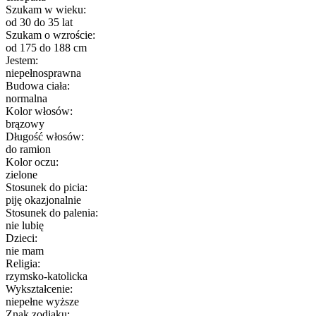
Szukam w wieku:
od 30 do 35 lat
Szukam o wzroście:
od 175 do 188 cm
Jestem:
niepełnosprawna
Budowa ciała:
normalna
Kolor włosów:
brązowy
Długość włosów:
do ramion
Kolor oczu:
zielone
Stosunek do picia:
piję okazjonalnie
Stosunek do palenia:
nie lubię
Dzieci:
nie mam
Religia:
rzymsko-katolicka
Wykształcenie:
niepełne wyższe
Znak zodiaku: