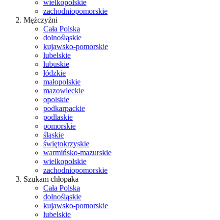
wielkopolskie
zachodniopomorskie
Mężczyźni
Cała Polska
dolnośląskie
kujawsko-pomorskie
lubelskie
lubuskie
łódzkie
małopolskie
mazowieckie
opolskie
podkarpackie
podlaskie
pomorskie
śląskie
świętokrzyskie
warmińsko-mazurskie
wielkopolskie
zachodniopomorskie
Szukam chłopaka
Cała Polska
dolnośląskie
kujawsko-pomorskie
lubelskie