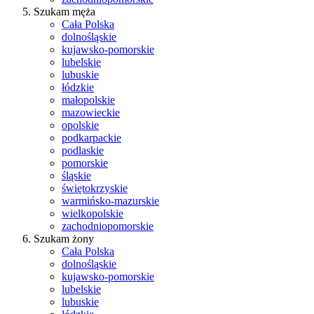
Szukam męża
Cała Polska
dolnośląskie
kujawsko-pomorskie
lubelskie
lubuskie
łódzkie
małopolskie
mazowieckie
opolskie
podkarpackie
podlaskie
pomorskie
śląskie
świętokrzyskie
warmińsko-mazurskie
wielkopolskie
zachodniopomorskie
Szukam żony
Cała Polska
dolnośląskie
kujawsko-pomorskie
lubelskie
lubuskie