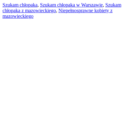
Szukam chłopaka
,
Szukam chłopaka w Warszawie
,
Szukam
chłopaka z mazowieckiego
,
Niepełnosprawne kobiety z
mazowieckiego