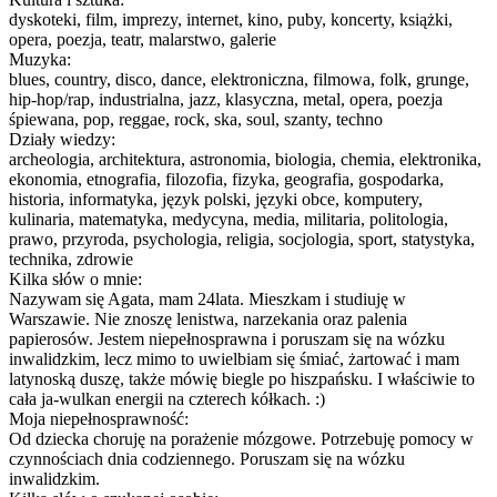
dyskoteki, film, imprezy, internet, kino, puby, koncerty, książki,
opera, poezja, teatr, malarstwo, galerie
Muzyka:
blues, country, disco, dance, elektroniczna, filmowa, folk, grunge,
hip-hop/rap, industrialna, jazz, klasyczna, metal, opera, poezja
śpiewana, pop, reggae, rock, ska, soul, szanty, techno
Działy wiedzy:
archeologia, architektura, astronomia, biologia, chemia, elektronika,
ekonomia, etnografia, filozofia, fizyka, geografia, gospodarka,
historia, informatyka, język polski, języki obce, komputery,
kulinaria, matematyka, medycyna, media, militaria, politologia,
prawo, przyroda, psychologia, religia, socjologia, sport, statystyka,
technika, zdrowie
Kilka słów o mnie:
Nazywam się Agata, mam 24lata. Mieszkam i studiuję w
Warszawie. Nie znoszę lenistwa, narzekania oraz palenia
papierosów. Jestem niepełnosprawna i poruszam się na wózku
inwalidzkim, lecz mimo to uwielbiam się śmiać, żartować i mam
latynoską duszę, także mówię biegle po hiszpańsku. I właściwie to
cała ja-wulkan energii na czterech kółkach. :)
Moja niepełnosprawność:
Od dziecka choruję na porażenie mózgowe. Potrzebuję pomocy w
czynnościach dnia codziennego. Poruszam się na wózku
inwalidzkim.