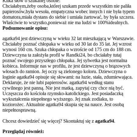
Kilka słów o szukanej osobie:
Chciałabym,żeby osoba,której szukam przede wszystkim nie paliła
papierosów,była wesoła, empatyczna wobec innych i nie była typem
domatora,miała dystans do siebie i umiała żartować, by była szczera.
Właściwie to wszystko,ponieważ nie ma ludzi w 100%idealnych.
Podsumowanie opisu:
agatka94 jest dziewczyną w wieku 32 lat mieszkającą w Warszawie.
Chciałaby poznać chłopaka w wieku od 30 lat do 35 lat. Jej wzrost
wynosi 160 cm. Szuka chłopaka o wzroście od 175 cm do 188 cm.
Dziewczyna ta założyła profil w Randki24, bo chciałaby tutaj
poznać swojego przyszłego chłopaka. Jej sylwetka jest normalna
kobieca. Informuje nas w profilu, że jest dziewczyną o brązowych
włosach do ramion. Jej oczy są zielonego koloru. Dziewczyna o
loginie agatka94 opisuje się słowami: na luzie, stała, zdumiewająca.
Deklaruje, że nie lubi papierosów. agatka94 według stanu
cywilnego jest panną. Nie jest matką, zapytaj czy chce nią być.
Uczęszcza do kościoła rzymsko-katolickiego. Jest posiadaczką
wykształcenia niepełnego wyższego. Jej znak zodiaku, to
koziorożec. Aktualnie agatka94 skupia się na nauce. Jest osobą
niepełnosprawną.
Chcesz dowiedzieć się więcej? Skontaktuj się z
agatka94
.
Przeglądaj również: