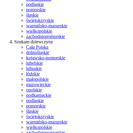
podlaskie
pomorskie
śląskie
świętokrzyskie
warmińsko-mazurskie
wielkopolskie
zachodniopomorskie
Szukam dziewczyny
Cała Polska
dolnośląskie
kujawsko-pomorskie
lubelskie
lubuskie
łódzkie
małopolskie
mazowieckie
opolskie
podkarpackie
podlaskie
pomorskie
śląskie
świętokrzyskie
warmińsko-mazurskie
wielkopolskie
zachodniopomorskie