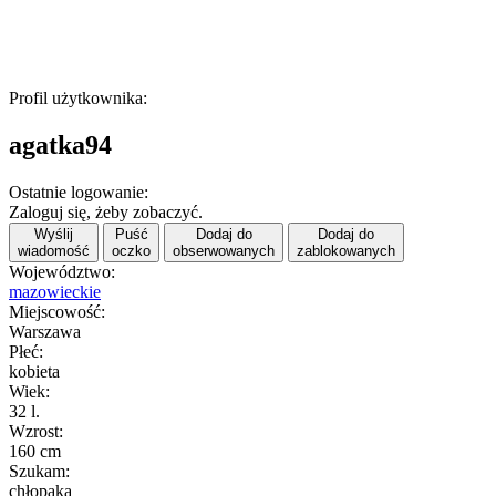
Profil użytkownika:
agatka94
Ostatnie logowanie:
Zaloguj się, żeby zobaczyć.
Wyślij
Puść
Dodaj do
Dodaj do
wiadomość
oczko
obserwowanych
zablokowanych
Województwo:
mazowieckie
Miejscowość:
Warszawa
Płeć:
kobieta
Wiek:
32 l.
Wzrost:
160 cm
Szukam:
chłopaka