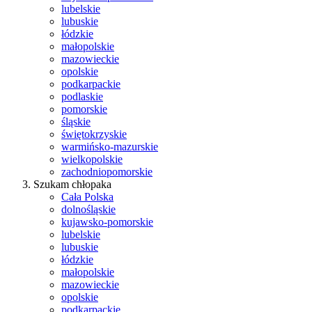
lubelskie
lubuskie
łódzkie
małopolskie
mazowieckie
opolskie
podkarpackie
podlaskie
pomorskie
śląskie
świętokrzyskie
warmińsko-mazurskie
wielkopolskie
zachodniopomorskie
Szukam chłopaka
Cała Polska
dolnośląskie
kujawsko-pomorskie
lubelskie
lubuskie
łódzkie
małopolskie
mazowieckie
opolskie
podkarpackie