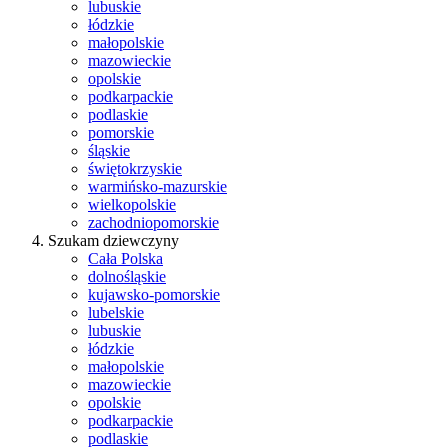
lubuskie
łódzkie
małopolskie
mazowieckie
opolskie
podkarpackie
podlaskie
pomorskie
śląskie
świętokrzyskie
warmińsko-mazurskie
wielkopolskie
zachodniopomorskie
Szukam dziewczyny
Cała Polska
dolnośląskie
kujawsko-pomorskie
lubelskie
lubuskie
łódzkie
małopolskie
mazowieckie
opolskie
podkarpackie
podlaskie