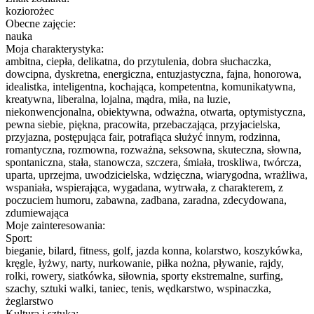
koziorożec
Obecne zajęcie:
nauka
Moja charakterystyka:
ambitna, ciepła, delikatna, do przytulenia, dobra słuchaczka,
dowcipna, dyskretna, energiczna, entuzjastyczna, fajna, honorowa,
idealistka, inteligentna, kochająca, kompetentna, komunikatywna,
kreatywna, liberalna, lojalna, mądra, miła, na luzie,
niekonwencjonalna, obiektywna, odważna, otwarta, optymistyczna,
pewna siebie, piękna, pracowita, przebaczająca, przyjacielska,
przyjazna, postępująca fair, potrafiąca służyć innym, rodzinna,
romantyczna, rozmowna, rozważna, seksowna, skuteczna, słowna,
spontaniczna, stała, stanowcza, szczera, śmiała, troskliwa, twórcza,
uparta, uprzejma, uwodzicielska, wdzięczna, wiarygodna, wrażliwa,
wspaniała, wspierająca, wygadana, wytrwała, z charakterem, z
poczuciem humoru, zabawna, zadbana, zaradna, zdecydowana,
zdumiewająca
Moje zainteresowania:
Sport:
bieganie, bilard, fitness, golf, jazda konna, kolarstwo, koszykówka,
kręgle, łyżwy, narty, nurkowanie, piłka nożna, pływanie, rajdy,
rolki, rowery, siatkówka, siłownia, sporty ekstremalne, surfing,
szachy, sztuki walki, taniec, tenis, wędkarstwo, wspinaczka,
żeglarstwo
Kultura i sztuka: