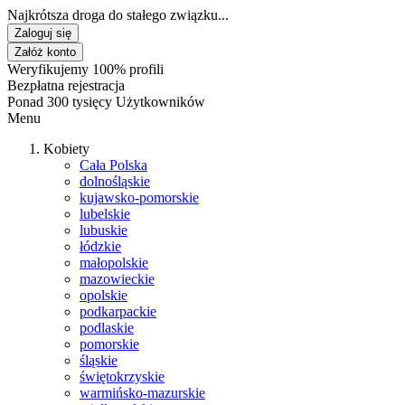
Najkrótsza droga do stałego związku...
Zaloguj się
Załóż konto
Weryfikujemy 100% profili
Bezpłatna rejestracja
Ponad 300 tysięcy Użytkowników
Menu
Kobiety
Cała Polska
dolnośląskie
kujawsko-pomorskie
lubelskie
lubuskie
łódzkie
małopolskie
mazowieckie
opolskie
podkarpackie
podlaskie
pomorskie
śląskie
świętokrzyskie
warmińsko-mazurskie