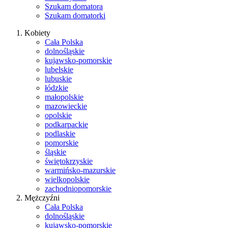
Szukam domatora
Szukam domatorki
Kobiety
Cała Polska
dolnośląskie
kujawsko-pomorskie
lubelskie
lubuskie
łódzkie
małopolskie
mazowieckie
opolskie
podkarpackie
podlaskie
pomorskie
śląskie
świętokrzyskie
warmińsko-mazurskie
wielkopolskie
zachodniopomorskie
Mężczyźni
Cała Polska
dolnośląskie
kujawsko-pomorskie