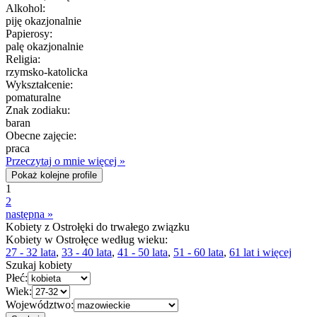
Alkohol:
piję okazjonalnie
Papierosy:
palę okazjonalnie
Religia:
rzymsko-katolicka
Wykształcenie:
pomaturalne
Znak zodiaku:
baran
Obecne zajęcie:
praca
Przeczytaj o mnie więcej »
Pokaż kolejne profile
1
2
następna »
Kobiety z Ostrołęki do trwałego związku
Kobiety w Ostrołęce według wieku:
27 - 32 lata
,
33 - 40 lata
,
41 - 50 lata
,
51 - 60 lata
,
61 lat i więcej
Szukaj kobiety
Płeć:
Wiek:
Województwo: