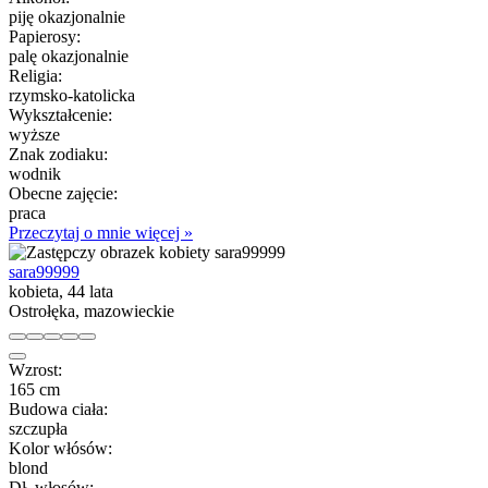
piję okazjonalnie
Papierosy:
palę okazjonalnie
Religia:
rzymsko-katolicka
Wykształcenie:
wyższe
Znak zodiaku:
wodnik
Obecne zajęcie:
praca
Przeczytaj o mnie więcej »
sara99999
kobieta, 44 lata
Ostrołęka, mazowieckie
Wzrost:
165 cm
Budowa ciała:
szczupła
Kolor włósów:
blond
Dł. włosów: