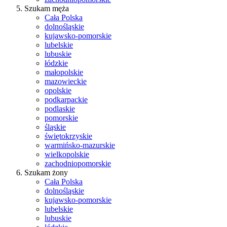
Szukam męża
Cała Polska
dolnośląskie
kujawsko-pomorskie
lubelskie
lubuskie
łódzkie
małopolskie
mazowieckie
opolskie
podkarpackie
podlaskie
pomorskie
śląskie
świętokrzyskie
warmińsko-mazurskie
wielkopolskie
zachodniopomorskie
Szukam żony
Cała Polska
dolnośląskie
kujawsko-pomorskie
lubelskie
lubuskie