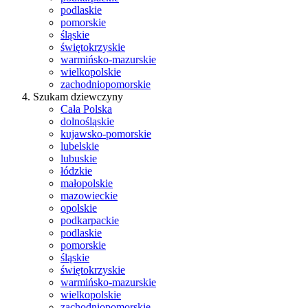
podlaskie
pomorskie
śląskie
świętokrzyskie
warmińsko-mazurskie
wielkopolskie
zachodniopomorskie
Szukam dziewczyny
Cała Polska
dolnośląskie
kujawsko-pomorskie
lubelskie
lubuskie
łódzkie
małopolskie
mazowieckie
opolskie
podkarpackie
podlaskie
pomorskie
śląskie
świętokrzyskie
warmińsko-mazurskie
wielkopolskie
zachodniopomorskie