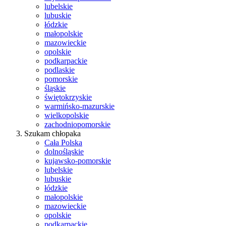
lubelskie
lubuskie
łódzkie
małopolskie
mazowieckie
opolskie
podkarpackie
podlaskie
pomorskie
śląskie
świętokrzyskie
warmińsko-mazurskie
wielkopolskie
zachodniopomorskie
Szukam chłopaka
Cała Polska
dolnośląskie
kujawsko-pomorskie
lubelskie
lubuskie
łódzkie
małopolskie
mazowieckie
opolskie
podkarpackie