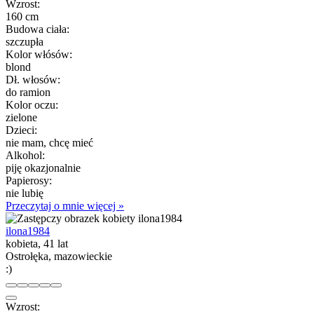
Wzrost:
160 cm
Budowa ciała:
szczupła
Kolor włósów:
blond
Dł. włosów:
do ramion
Kolor oczu:
zielone
Dzieci:
nie mam, chcę mieć
Alkohol:
piję okazjonalnie
Papierosy:
nie lubię
Przeczytaj o mnie więcej »
ilona1984
kobieta, 41 lat
Ostrołęka, mazowieckie
:)
Wzrost: