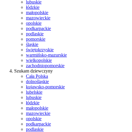
lubuskie
łódzkie
małopolskie
mazowieckie
opolskie
podkarpackie
podlaskie
pomorskie
śląskie
świętokrzyskie
warmińsko-mazurskie
wielkopolskie
zachodniopomorskie
Szukam dziewczyny
Cała Polska
dolnośląskie
kujawsko-pomorskie
lubelskie
lubuskie
łódzkie
małopolskie
mazowieckie
opolskie
podkarpackie
podlaskie