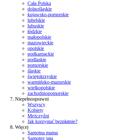
Cała Polska
dolnośląskie
kujawsko-pomorskie
lubelskie
lubuskie
łódzkie
małopolskie
mazowieckie
opolskie
podkarpackie
podlaskie
pomorskie
śląskie
świętokrzyskie
warmińsko-mazurskie
wielkopolskie
zachodniopomorskie
Niepełnosprawni
Wszyscy
Kobiety
Mężczyźni
Jak korzystać bezpłatnie?
Więcej
Samotna mama
Samotny tata