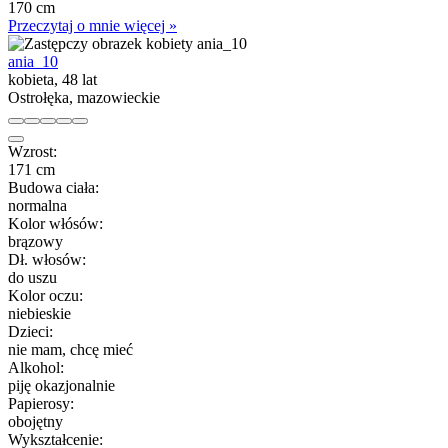
170 cm
Przeczytaj o mnie więcej »
ania_10
kobieta, 48 lat
Ostrołęka, mazowieckie
Wzrost:
171 cm
Budowa ciała:
normalna
Kolor włósów:
brązowy
Dł. włosów:
do uszu
Kolor oczu:
niebieskie
Dzieci:
nie mam, chcę mieć
Alkohol:
piję okazjonalnie
Papierosy:
obojętny
Wykształcenie: