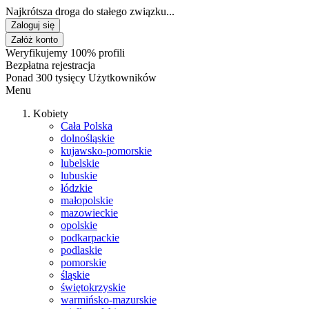
Najkrótsza droga do stałego związku...
Zaloguj się
Załóż konto
Weryfikujemy 100% profili
Bezpłatna rejestracja
Ponad 300 tysięcy Użytkowników
Menu
Kobiety
Cała Polska
dolnośląskie
kujawsko-pomorskie
lubelskie
lubuskie
łódzkie
małopolskie
mazowieckie
opolskie
podkarpackie
podlaskie
pomorskie
śląskie
świętokrzyskie
warmińsko-mazurskie