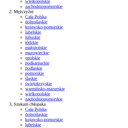
wielkopolskie
zachodniopomorskie
Mężczyźni
Cała Polska
dolnośląskie
kujawsko-pomorskie
lubelskie
lubuskie
łódzkie
małopolskie
mazowieckie
opolskie
podkarpackie
podlaskie
pomorskie
śląskie
świętokrzyskie
warmińsko-mazurskie
wielkopolskie
zachodniopomorskie
Szukam chłopaka
Cała Polska
dolnośląskie
kujawsko-pomorskie
lubelskie