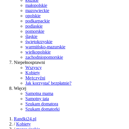
łódzkie
małopolskie
mazowieckie
opolskie
podkarpackie
podlaskie
pomorskie
śląskie
świętokrzyskie
warmińsko-mazurskie
wielkopolskie
zachodniopomorskie
Niepełnosprawni
Wszyscy
Kobiety
Mężczyźni
Jak korzystać bezpłatnie?
Więcej
Samotna mama
Samotny tata
Szukam domatora
Szukam domatorki
Randki24.pl
/
Kobiety