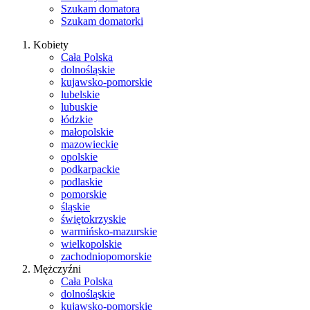
Szukam domatora
Szukam domatorki
Kobiety
Cała Polska
dolnośląskie
kujawsko-pomorskie
lubelskie
lubuskie
łódzkie
małopolskie
mazowieckie
opolskie
podkarpackie
podlaskie
pomorskie
śląskie
świętokrzyskie
warmińsko-mazurskie
wielkopolskie
zachodniopomorskie
Mężczyźni
Cała Polska
dolnośląskie
kujawsko-pomorskie