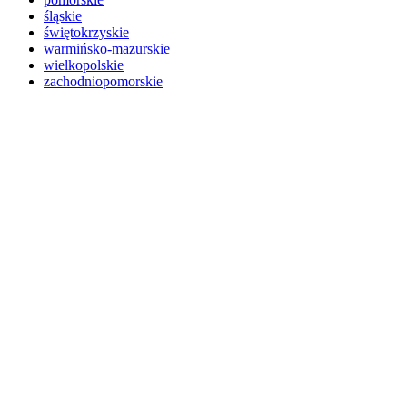
śląskie
świętokrzyskie
warmińsko-mazurskie
wielkopolskie
zachodniopomorskie