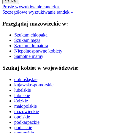
Proste wyszukiwanie randek »
Szczegółowe wyszukiwanie randek »
Przeglądaj mazowieckie w:
Szukam chłopaka
Szukam męża
Szukam domatora
Niepełnosprawne kobiety
Samotne mamy
Szukaj kobiet w województwie:
dolnośląskie
kujawsko-pomorskie
lubelskie
lubuskie
łódzkie
małopolskie
mazowieckie
opolskie
podkarpackie
podlaskie
pomorskie