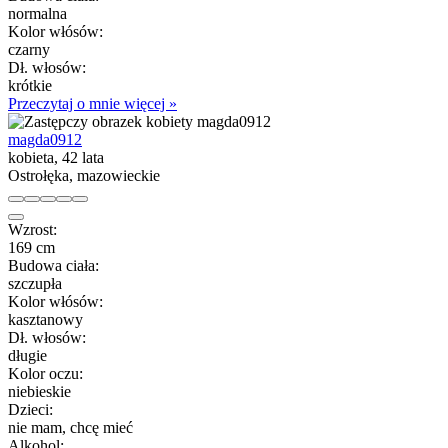
normalna
Kolor włósów:
czarny
Dł. włosów:
krótkie
Przeczytaj o mnie więcej »
magda0912
kobieta, 42 lata
Ostrołęka, mazowieckie
Wzrost:
169 cm
Budowa ciała:
szczupła
Kolor włósów:
kasztanowy
Dł. włosów:
długie
Kolor oczu:
niebieskie
Dzieci:
nie mam, chcę mieć
Alkohol: