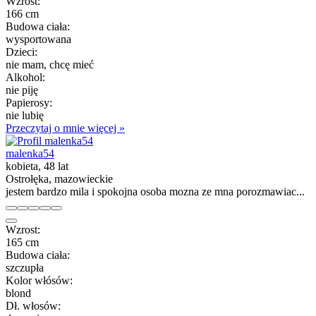
Wzrost:
166 cm
Budowa ciała:
wysportowana
Dzieci:
nie mam, chcę mieć
Alkohol:
nie piję
Papierosy:
nie lubię
Przeczytaj o mnie więcej »
malenka54
kobieta, 48 lat
Ostrołęka, mazowieckie
jestem bardzo mila i spokojna osoba mozna ze mna porozmawiac...
Wzrost:
165 cm
Budowa ciała:
szczupła
Kolor włósów:
blond
Dł. włosów: