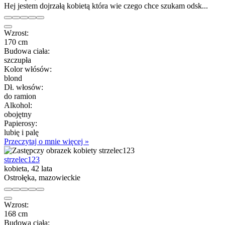
Hej jestem dojrzałą kobietą która wie czego chce szukam odsk...
Wzrost:
170 cm
Budowa ciała:
szczupła
Kolor włósów:
blond
Dł. włosów:
do ramion
Alkohol:
obojętny
Papierosy:
lubię i palę
Przeczytaj o mnie więcej »
strzelec123
kobieta, 42 lata
Ostrołęka, mazowieckie
Wzrost:
168 cm
Budowa ciała: