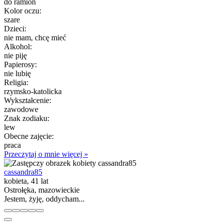
do ramion
Kolor oczu:
szare
Dzieci:
nie mam, chcę mieć
Alkohol:
nie piję
Papierosy:
nie lubię
Religia:
rzymsko-katolicka
Wykształcenie:
zawodowe
Znak zodiaku:
lew
Obecne zajęcie:
praca
Przeczytaj o mnie więcej »
cassandra85
kobieta, 41 lat
Ostrołęka, mazowieckie
Jestem, żyję, oddycham...