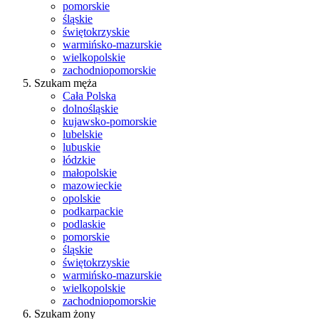
pomorskie
śląskie
świętokrzyskie
warmińsko-mazurskie
wielkopolskie
zachodniopomorskie
Szukam męża
Cała Polska
dolnośląskie
kujawsko-pomorskie
lubelskie
lubuskie
łódzkie
małopolskie
mazowieckie
opolskie
podkarpackie
podlaskie
pomorskie
śląskie
świętokrzyskie
warmińsko-mazurskie
wielkopolskie
zachodniopomorskie
Szukam żony