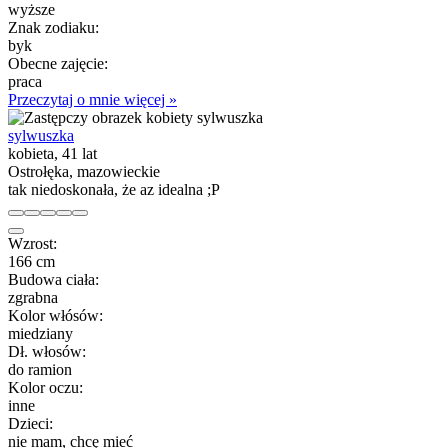
wyższe
Znak zodiaku:
byk
Obecne zajęcie:
praca
Przeczytaj o mnie więcej »
sylwuszka
kobieta, 41 lat
Ostrołęka, mazowieckie
tak niedoskonała, że az idealna ;P
Wzrost:
166 cm
Budowa ciała:
zgrabna
Kolor włósów:
miedziany
Dł. włosów:
do ramion
Kolor oczu:
inne
Dzieci:
nie mam, chcę mieć