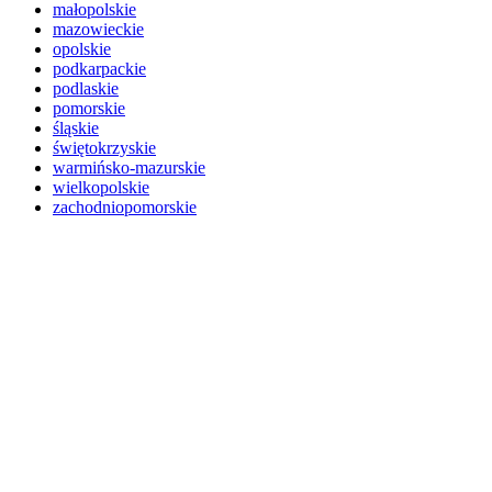
małopolskie
mazowieckie
opolskie
podkarpackie
podlaskie
pomorskie
śląskie
świętokrzyskie
warmińsko-mazurskie
wielkopolskie
zachodniopomorskie