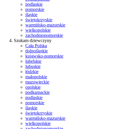
podlaskie
pomorskie
śląskie
świętokrzyskie
warmińsko-mazurskie
wielkopolskie
zachodniopomorskie
Szukam dziewczyny
Cała Polska
dolnośląskie
kujawsko-pomorskie
lubelskie
lubuskie
łódzkie
małopolskie
mazowieckie
opolskie
podkarpackie
podlaskie
pomorskie
śląskie
świętokrzyskie
warmińsko-mazurskie
wielkopolskie
zachodniopomorskie