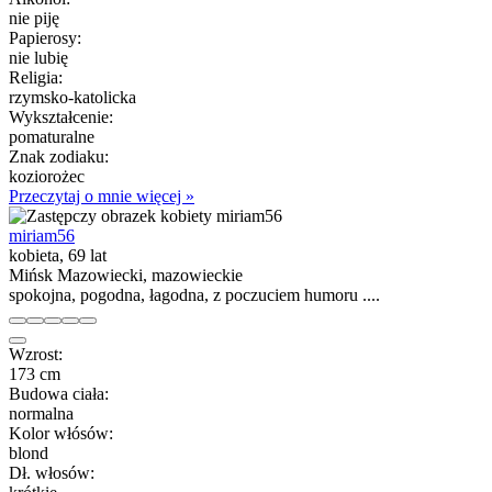
nie piję
Papierosy:
nie lubię
Religia:
rzymsko-katolicka
Wykształcenie:
pomaturalne
Znak zodiaku:
koziorożec
Przeczytaj o mnie więcej »
miriam56
kobieta, 69 lat
Mińsk Mazowiecki, mazowieckie
spokojna, pogodna, łagodna, z poczuciem humoru ....
Wzrost:
173 cm
Budowa ciała:
normalna
Kolor włósów:
blond
Dł. włosów: