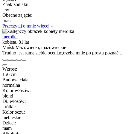
Znak zodiaku:
lew
Obecne zajęcie:
praca
Przeczytaj o mnie więcej »
merolka
kobieta, 81 lat
Mińsk Mazowiecki, mazowieckie
Trudno jest samą siebie oceniać,trzeba mnie po prostu poznać...
Wzrost:
156 cm
Budowa ciała:
normalna
Kolor włósów:
blond
Dł. włosów:
krótkie
Kolor oczu:
niebieskie
Dzieci:
mam
Alkohol: