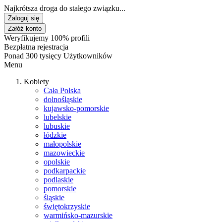
Najkrótsza droga do stałego związku...
Zaloguj się
Załóż konto
Weryfikujemy 100% profili
Bezpłatna rejestracja
Ponad 300 tysięcy Użytkowników
Menu
Kobiety
Cała Polska
dolnośląskie
kujawsko-pomorskie
lubelskie
lubuskie
łódzkie
małopolskie
mazowieckie
opolskie
podkarpackie
podlaskie
pomorskie
śląskie
świętokrzyskie
warmińsko-mazurskie