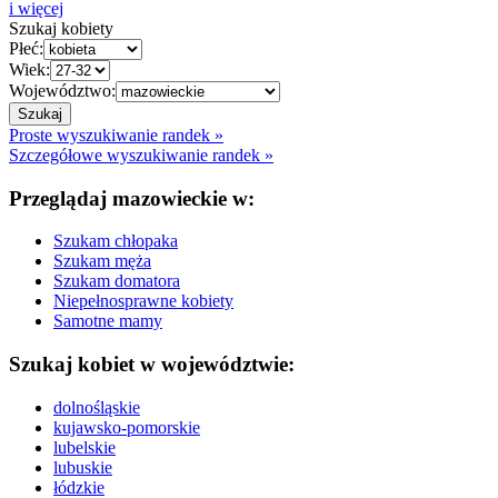
i więcej
Szukaj kobiety
Płeć:
Wiek:
Województwo:
Proste wyszukiwanie randek »
Szczegółowe wyszukiwanie randek »
Przeglądaj mazowieckie w:
Szukam chłopaka
Szukam męża
Szukam domatora
Niepełnosprawne kobiety
Samotne mamy
Szukaj kobiet w województwie:
dolnośląskie
kujawsko-pomorskie
lubelskie
lubuskie
łódzkie