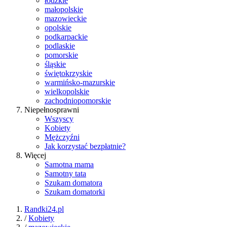
łódzkie
małopolskie
mazowieckie
opolskie
podkarpackie
podlaskie
pomorskie
śląskie
świętokrzyskie
warmińsko-mazurskie
wielkopolskie
zachodniopomorskie
Niepełnosprawni
Wszyscy
Kobiety
Mężczyźni
Jak korzystać bezpłatnie?
Więcej
Samotna mama
Samotny tata
Szukam domatora
Szukam domatorki
Randki24.pl
/
Kobiety