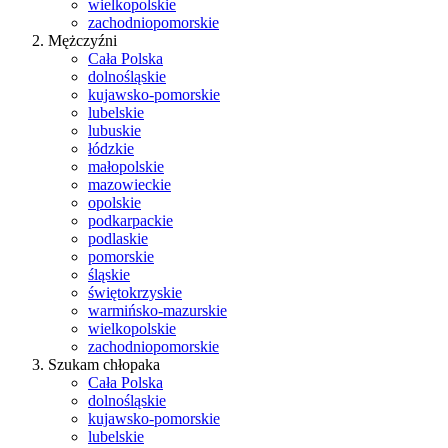
wielkopolskie
zachodniopomorskie
Mężczyźni
Cała Polska
dolnośląskie
kujawsko-pomorskie
lubelskie
lubuskie
łódzkie
małopolskie
mazowieckie
opolskie
podkarpackie
podlaskie
pomorskie
śląskie
świętokrzyskie
warmińsko-mazurskie
wielkopolskie
zachodniopomorskie
Szukam chłopaka
Cała Polska
dolnośląskie
kujawsko-pomorskie
lubelskie