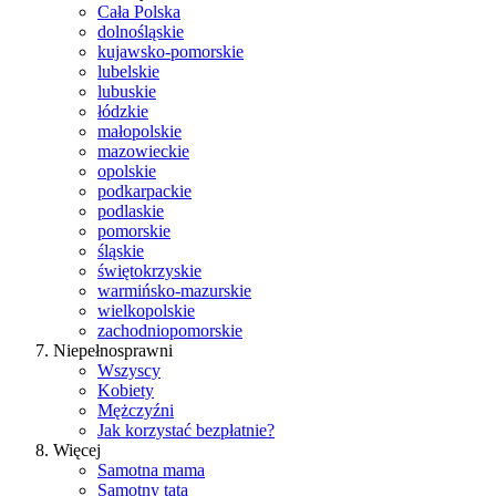
Cała Polska
dolnośląskie
kujawsko-pomorskie
lubelskie
lubuskie
łódzkie
małopolskie
mazowieckie
opolskie
podkarpackie
podlaskie
pomorskie
śląskie
świętokrzyskie
warmińsko-mazurskie
wielkopolskie
zachodniopomorskie
Niepełnosprawni
Wszyscy
Kobiety
Mężczyźni
Jak korzystać bezpłatnie?
Więcej
Samotna mama
Samotny tata