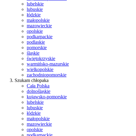
lubelskie
lubuskie
łódzkie
małopolskie
mazowieckie
opolskie
podkarpackie
podlaskie
pomorskie
śląskie
świętokrzyskie
warmińsko-mazurskie
wielkopolskie
zachodniopomorskie
Szukam chłopaka
Cała Polska
dolnośląskie
kujawsko-pomorskie
lubelskie
lubuskie
łódzkie
małopolskie
mazowieckie
opolskie
podkarpackie