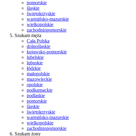
pomorskie
śląskie
świętokrzyskie
warmińsko-mazurskie
wielkopolskie
zachodniopomorskie
Szukam męża
Cała Polska
dolnośląskie
kujawsko-pomorskie
lubelskie
lubuskie
łódzkie
małopolskie
mazowieckie
opolskie
podkarpackie
podlaskie
pomorskie
śląskie
świętokrzyskie
warmińsko-mazurskie
wielkopolskie
zachodniopomorskie
Szukam żony