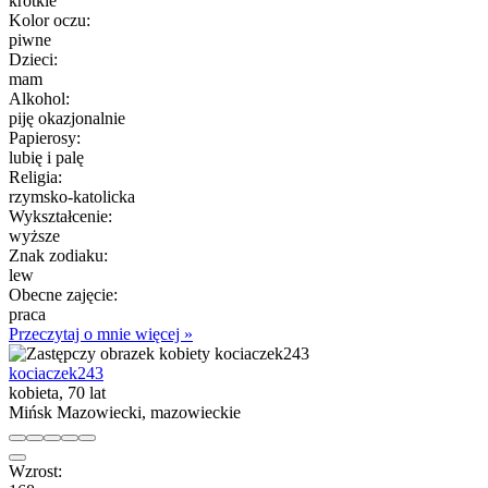
krótkie
Kolor oczu:
piwne
Dzieci:
mam
Alkohol:
piję okazjonalnie
Papierosy:
lubię i palę
Religia:
rzymsko-katolicka
Wykształcenie:
wyższe
Znak zodiaku:
lew
Obecne zajęcie:
praca
Przeczytaj o mnie więcej »
kociaczek243
kobieta, 70 lat
Mińsk Mazowiecki, mazowieckie
Wzrost: