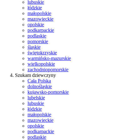
lubuskie
łódzkie
małopolskie
mazowieckie
opolskie
podkarpackie
podlaskie
pomorskie
śląskie
świętokrzyskie
warmińsko-mazurskie
wielkopolskie
zachodniopomorskie
Szukam dziewczyny
Cała Polska
dolnośląskie
kujawsko-pomorskie
lubelskie
lubuskie
łódzkie
małopolskie
mazowieckie
opolskie
podkarpackie
podlaskie