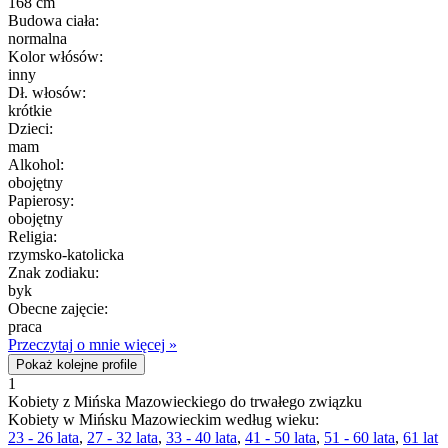
168 cm
Budowa ciała:
normalna
Kolor włósów:
inny
Dł. włosów:
krótkie
Dzieci:
mam
Alkohol:
obojętny
Papierosy:
obojętny
Religia:
rzymsko-katolicka
Znak zodiaku:
byk
Obecne zajęcie:
praca
Przeczytaj o mnie więcej »
Pokaż kolejne profile
1
Kobiety z Mińska Mazowieckiego do trwałego związku
Kobiety w Mińsku Mazowieckim według wieku:
23 - 26 lata
,
27 - 32 lata
,
33 - 40 lata
,
41 - 50 lata
,
51 - 60 lata
,
61 lat