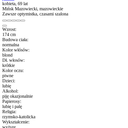
kobieta, 69 lat
Mińsk Mazowiecki, mazowieckie
Zawsze optymistka, czasami szalona
Wzrost:
174 cm
Budowa ciała:
normalna
Kolor włósów:
blond
Dł. włosów:
krótkie
Kolor oczu:
piwne
Dzieci:
lubię
Alkohol:
piję okazjonalnie
Papierosy:
lubię i palę
Religia:
rzymsko-katolicka
Wykształcenie:
wyższe