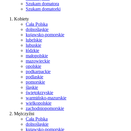
Szukam domatora
Szukam domatorki
Kobiety
Cała Polska
dolnośląskie
kujawsko-pomorskie
lubelskie
lubuskie
łódzkie
małopolskie
mazowieckie
opolskie
podkarpackie
podlaskie
pomorskie
śląskie
świętokrzyskie
warmińsko-mazurskie
wielkopolskie
zachodniopomorskie
Mężczyźni
Cała Polska
dolnośląskie
kujawsko-pomorskie