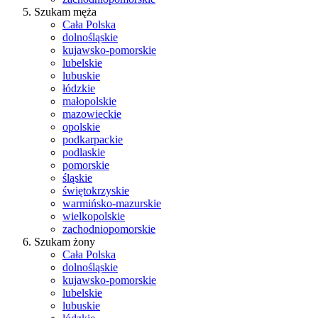
Szukam męża
Cała Polska
dolnośląskie
kujawsko-pomorskie
lubelskie
lubuskie
łódzkie
małopolskie
mazowieckie
opolskie
podkarpackie
podlaskie
pomorskie
śląskie
świętokrzyskie
warmińsko-mazurskie
wielkopolskie
zachodniopomorskie
Szukam żony
Cała Polska
dolnośląskie
kujawsko-pomorskie
lubelskie
lubuskie