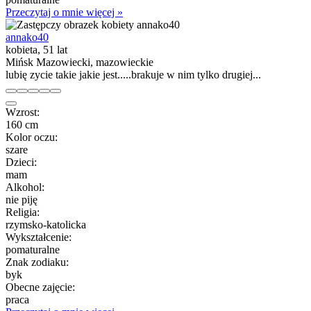
Przeczytaj o mnie więcej »
annako40
kobieta, 51 lat
Mińsk Mazowiecki, mazowieckie
lubię zycie takie jakie jest.....brakuje w nim tylko drugiej...
Wzrost:
160 cm
Kolor oczu:
szare
Dzieci:
mam
Alkohol:
nie piję
Religia:
rzymsko-katolicka
Wykształcenie:
pomaturalne
Znak zodiaku:
byk
Obecne zajęcie:
praca