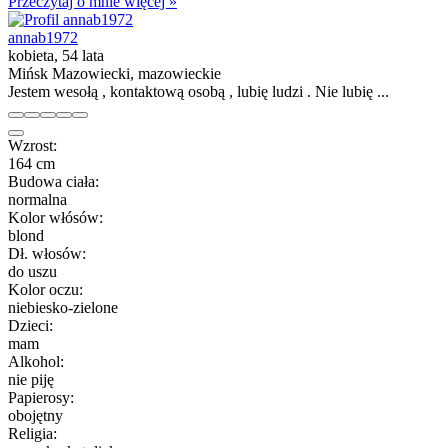
Przeczytaj o mnie więcej »
annab1972
kobieta, 54 lata
Mińsk Mazowiecki, mazowieckie
Jestem wesołą , kontaktową osobą , lubię ludzi . Nie lubię ...
Wzrost:
164 cm
Budowa ciała:
normalna
Kolor włósów:
blond
Dł. włosów:
do uszu
Kolor oczu:
niebiesko-zielone
Dzieci:
mam
Alkohol:
nie piję
Papierosy:
obojętny
Religia: