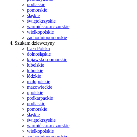
podlaskie
pomorskie
śląskie
świętokrzyskie
warmińsko-mazurskie
wielkopolskie
zachodniopomorskie
Szukam dziewczyny
Cała Polska
dolnośląskie
kujawsko-pomorskie
lubelskie
lubuskie
łódzkie
małopolskie
mazowieckie
opolskie
podkarpackie
podlaskie
pomorskie
śląskie
świętokrzyskie
warmińsko-mazurskie
wielkopolskie
zachodniopomorskie