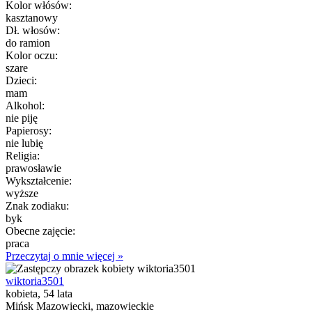
Kolor włósów:
kasztanowy
Dł. włosów:
do ramion
Kolor oczu:
szare
Dzieci:
mam
Alkohol:
nie piję
Papierosy:
nie lubię
Religia:
prawosławie
Wykształcenie:
wyższe
Znak zodiaku:
byk
Obecne zajęcie:
praca
Przeczytaj o mnie więcej »
wiktoria3501
kobieta, 54 lata
Mińsk Mazowiecki, mazowieckie