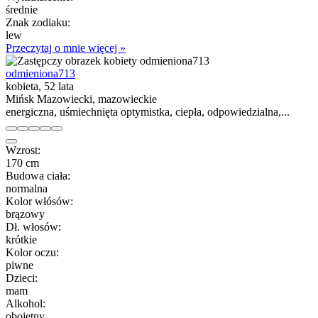
średnie
Znak zodiaku:
lew
Przeczytaj o mnie więcej »
odmieniona713
kobieta, 52 lata
Mińsk Mazowiecki, mazowieckie
energiczna, uśmiechnięta optymistka, ciepła, odpowiedzialna,...
Wzrost:
170 cm
Budowa ciała:
normalna
Kolor włósów:
brązowy
Dł. włosów:
krótkie
Kolor oczu:
piwne
Dzieci:
mam
Alkohol:
obojętny