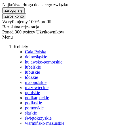
Najkrótsza droga do stałego związku...
Zaloguj się
Załóż konto
Weryfikujemy 100% profili
Bezpłatna rejestracja
Ponad 300 tysięcy Użytkowników
Menu
Kobiety
Cała Polska
dolnośląskie
kujawsko-pomorskie
lubelskie
lubuskie
łódzkie
małopolskie
mazowieckie
opolskie
podkarpackie
podlaskie
pomorskie
śląskie
świętokrzyskie
warmińsko-mazurskie