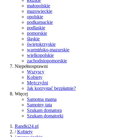
łódzkie
małopolskie
mazowieckie
opolskie
podkarpackie
podlaskie
pomorskie
śląskie
świętokrzyskie
warmińsko-mazurskie
wielkopolskie
zachodniopomorskie
Niepełnosprawni
Wszyscy
Kobiety
Mężczyźni
Jak korzystać bezpłatnie?
Więcej
Samotna mama
Samotny tata
Szukam domatora
Szukam domatorki
Randki24.pl
/
Kobiety