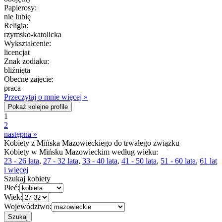
Papierosy:
nie lubię
Religia:
rzymsko-katolicka
Wykształcenie:
licencjat
Znak zodiaku:
bliźnięta
Obecne zajęcie:
praca
Przeczytaj o mnie więcej »
Pokaż kolejne profile
1
2
następna »
Kobiety z Mińska Mazowieckiego do trwałego związku
Kobiety w Mińsku Mazowieckim według wieku:
23 - 26 lata
,
27 - 32 lata
,
33 - 40 lata
,
41 - 50 lata
,
51 - 60 lata
,
61 lat
i więcej
Szukaj kobiety
Płeć:
Wiek:
Województwo: