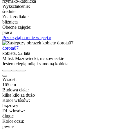
rzymsko-katolicka
Wykształcenie:
średnie
Znak zodiaku:
bliźnięta
Obecne zajęcie:
praca
Przeczytaj o mnie więcej »
dorota07
kobieta, 52 lata
Mińsk Mazowiecki, mazowieckie
Jestem ciepłą miłą i samotną kobieta
Wzrost:
165 cm
Budowa ciała:
kilka kilo za dużo
Kolor włósów:
brązowy
Dł. włosów:
długie
Kolor oczu:
piwne