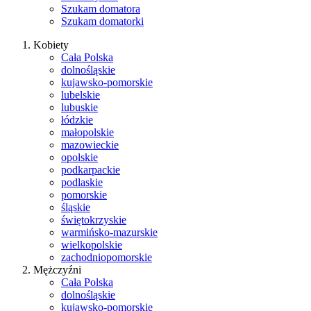
Szukam domatora
Szukam domatorki
Kobiety
Cała Polska
dolnośląskie
kujawsko-pomorskie
lubelskie
lubuskie
łódzkie
małopolskie
mazowieckie
opolskie
podkarpackie
podlaskie
pomorskie
śląskie
świętokrzyskie
warmińsko-mazurskie
wielkopolskie
zachodniopomorskie
Mężczyźni
Cała Polska
dolnośląskie
kujawsko-pomorskie