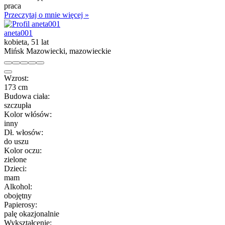
praca
Przeczytaj o mnie więcej »
aneta001
kobieta, 51 lat
Mińsk Mazowiecki, mazowieckie
Wzrost:
173 cm
Budowa ciała:
szczupła
Kolor włósów:
inny
Dł. włosów:
do uszu
Kolor oczu:
zielone
Dzieci:
mam
Alkohol:
obojętny
Papierosy:
palę okazjonalnie
Wykształcenie: