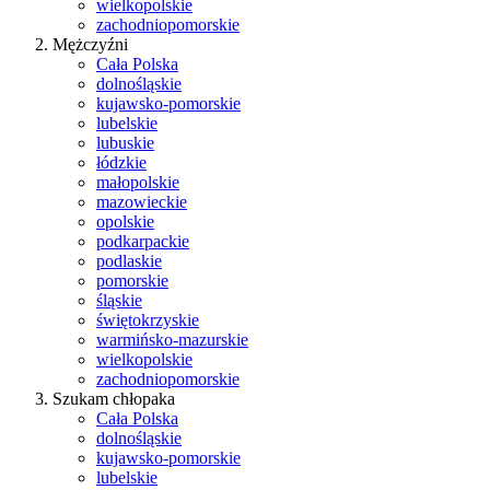
wielkopolskie
zachodniopomorskie
Mężczyźni
Cała Polska
dolnośląskie
kujawsko-pomorskie
lubelskie
lubuskie
łódzkie
małopolskie
mazowieckie
opolskie
podkarpackie
podlaskie
pomorskie
śląskie
świętokrzyskie
warmińsko-mazurskie
wielkopolskie
zachodniopomorskie
Szukam chłopaka
Cała Polska
dolnośląskie
kujawsko-pomorskie
lubelskie