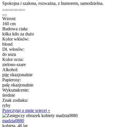
Spokojna i szalona, rozważna, z humorem, samodzielna.
Wzrost:
160 cm
Budowa ciała:
kilka kilo za dużo
Kolor włósów:
blond
Dł. włosów:
do uszu
Kolor oczu:
zielono-szare
Alkohol:
piję okazjonalnie
Papierosy:
palę okazjonalnie
Wykształcenie:
średnie
Znak zodiaku:
ryby
Przeczytaj o mnie więcej »
madzia0880
kobieta, 46 lat