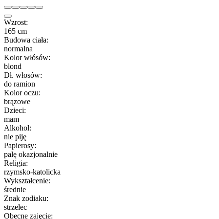
Wzrost:
165 cm
Budowa ciała:
normalna
Kolor włósów:
blond
Dł. włosów:
do ramion
Kolor oczu:
brązowe
Dzieci:
mam
Alkohol:
nie piję
Papierosy:
palę okazjonalnie
Religia:
rzymsko-katolicka
Wykształcenie:
średnie
Znak zodiaku:
strzelec
Obecne zajęcie: