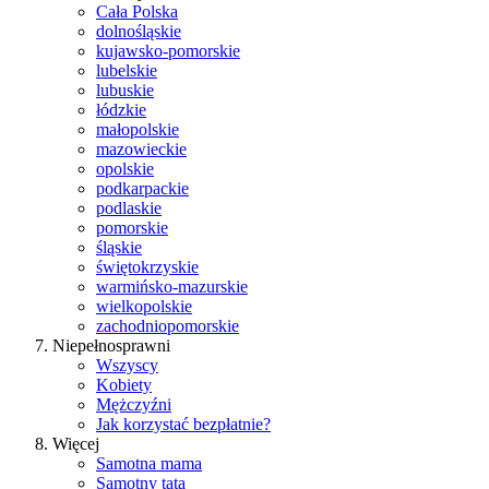
Cała Polska
dolnośląskie
kujawsko-pomorskie
lubelskie
lubuskie
łódzkie
małopolskie
mazowieckie
opolskie
podkarpackie
podlaskie
pomorskie
śląskie
świętokrzyskie
warmińsko-mazurskie
wielkopolskie
zachodniopomorskie
Niepełnosprawni
Wszyscy
Kobiety
Mężczyźni
Jak korzystać bezpłatnie?
Więcej
Samotna mama
Samotny tata