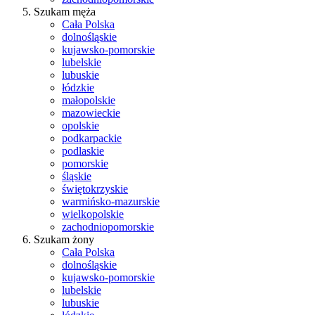
Szukam męża
Cała Polska
dolnośląskie
kujawsko-pomorskie
lubelskie
lubuskie
łódzkie
małopolskie
mazowieckie
opolskie
podkarpackie
podlaskie
pomorskie
śląskie
świętokrzyskie
warmińsko-mazurskie
wielkopolskie
zachodniopomorskie
Szukam żony
Cała Polska
dolnośląskie
kujawsko-pomorskie
lubelskie
lubuskie