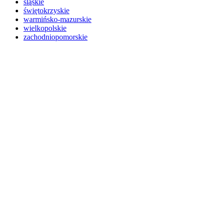
śląskie
świętokrzyskie
warmińsko-mazurskie
wielkopolskie
zachodniopomorskie