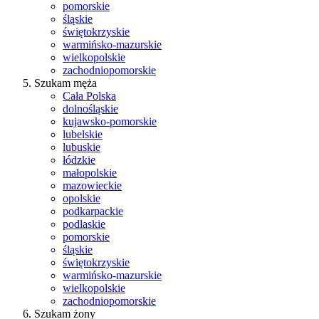
pomorskie
śląskie
świętokrzyskie
warmińsko-mazurskie
wielkopolskie
zachodniopomorskie
Szukam męża
Cała Polska
dolnośląskie
kujawsko-pomorskie
lubelskie
lubuskie
łódzkie
małopolskie
mazowieckie
opolskie
podkarpackie
podlaskie
pomorskie
śląskie
świętokrzyskie
warmińsko-mazurskie
wielkopolskie
zachodniopomorskie
Szukam żony