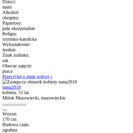
Dzieci:
mam
Alkohol:
obojętny
Papierosy:
palę okazjonalnie
Religia:
rzymsko-katolicka
Wykształcenie:
średnie
Znak zodiaku:
rak
Obecne zajęcie:
praca
Przeczytaj o mnie więcej »
nana2018
kobieta, 51 lat
Mińsk Mazowiecki, mazowieckie
Wzrost:
170 cm
Budowa ciała:
zgrabna