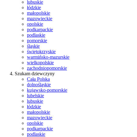
lubuskie
łódzkie
małopolskie
mazowieckie
opolskie
podkarpackie
podlaskie
pomorskie
śląskie
świętokrzyskie
warmińsko-mazurskie
wielkopolskie
zachodniopomorskie
Szukam dziewczyny
Cała Polska
dolnośląskie
kujawsko-pomorskie
lubelskie
lubuskie
łódzkie
małopolskie
mazowieckie
opolskie
podkarpackie
podlaskie