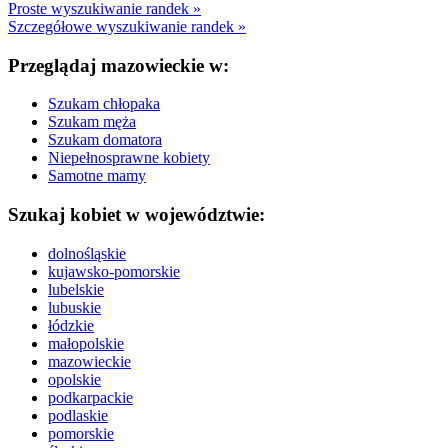
Proste wyszukiwanie randek »
Szczegółowe wyszukiwanie randek »
Przeglądaj mazowieckie w:
Szukam chłopaka
Szukam męża
Szukam domatora
Niepełnosprawne kobiety
Samotne mamy
Szukaj kobiet w województwie:
dolnośląskie
kujawsko-pomorskie
lubelskie
lubuskie
łódzkie
małopolskie
mazowieckie
opolskie
podkarpackie
podlaskie
pomorskie