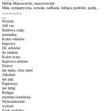
Mińsk Mazowiecki, mazowieckie
Miła, sympatyczna, wesoła, zadbana, lubiąca podróże, jazdę...
Wzrost:
160 cm
Budowa ciała:
normalna
Kolor włósów:
brązowy
Dł. włosów:
do ramion
Kolor oczu:
brązowo-zielone
Dzieci:
nie mam, chcę mieć
Alkohol:
nie piję
Papierosy:
nie lubię
Religia:
rzymsko-katolicka
Wykształcenie:
wyższe
Znak zodiaku: