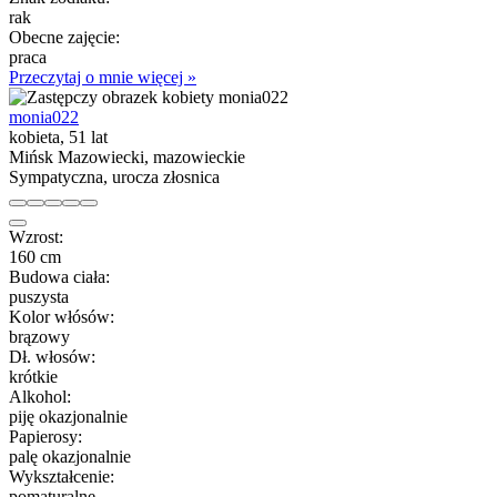
rak
Obecne zajęcie:
praca
Przeczytaj o mnie więcej »
monia022
kobieta, 51 lat
Mińsk Mazowiecki, mazowieckie
Sympatyczna, urocza złosnica
Wzrost:
160 cm
Budowa ciała:
puszysta
Kolor włósów:
brązowy
Dł. włosów:
krótkie
Alkohol:
piję okazjonalnie
Papierosy:
palę okazjonalnie
Wykształcenie:
pomaturalne