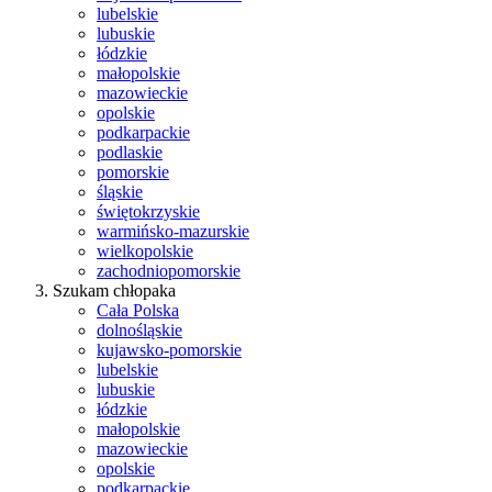
lubelskie
lubuskie
łódzkie
małopolskie
mazowieckie
opolskie
podkarpackie
podlaskie
pomorskie
śląskie
świętokrzyskie
warmińsko-mazurskie
wielkopolskie
zachodniopomorskie
Szukam chłopaka
Cała Polska
dolnośląskie
kujawsko-pomorskie
lubelskie
lubuskie
łódzkie
małopolskie
mazowieckie
opolskie
podkarpackie