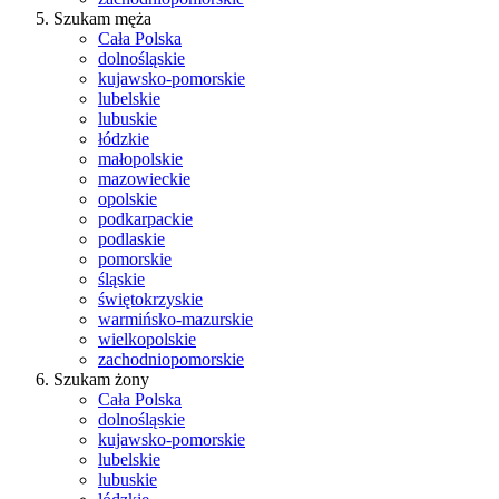
Szukam męża
Cała Polska
dolnośląskie
kujawsko-pomorskie
lubelskie
lubuskie
łódzkie
małopolskie
mazowieckie
opolskie
podkarpackie
podlaskie
pomorskie
śląskie
świętokrzyskie
warmińsko-mazurskie
wielkopolskie
zachodniopomorskie
Szukam żony
Cała Polska
dolnośląskie
kujawsko-pomorskie
lubelskie
lubuskie