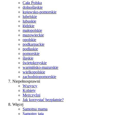
Cała Polska
dolnośląskie
kujawsko-pomorskie
lubelskie
lubuskie
łódzkie
małopolskie
mazowieckie
opolskie
podkarpackie
podlaskie
pomorskie
śląskie
świętokrzyskie
warmińsko-mazurskie
wielkopolskie
zachodniopomorskie
Niepełnosprawni
Wszyscy
Kobiety
Mężczyźni
Jak korzystać bezpłatnie?
Więcej
Samotna mama
Samotny tata