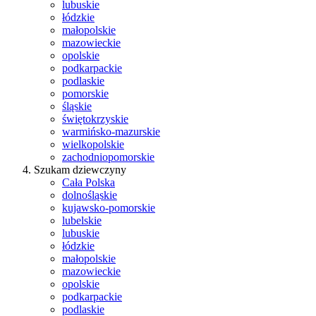
lubuskie
łódzkie
małopolskie
mazowieckie
opolskie
podkarpackie
podlaskie
pomorskie
śląskie
świętokrzyskie
warmińsko-mazurskie
wielkopolskie
zachodniopomorskie
Szukam dziewczyny
Cała Polska
dolnośląskie
kujawsko-pomorskie
lubelskie
lubuskie
łódzkie
małopolskie
mazowieckie
opolskie
podkarpackie
podlaskie