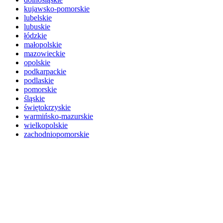
kujawsko-pomorskie
lubelskie
lubuskie
łódzkie
małopolskie
mazowieckie
opolskie
podkarpackie
podlaskie
pomorskie
śląskie
świętokrzyskie
warmińsko-mazurskie
wielkopolskie
zachodniopomorskie