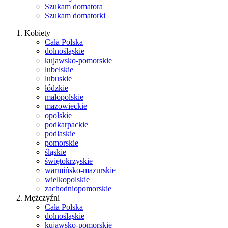
Szukam domatora
Szukam domatorki
Kobiety
Cała Polska
dolnośląskie
kujawsko-pomorskie
lubelskie
lubuskie
łódzkie
małopolskie
mazowieckie
opolskie
podkarpackie
podlaskie
pomorskie
śląskie
świętokrzyskie
warmińsko-mazurskie
wielkopolskie
zachodniopomorskie
Mężczyźni
Cała Polska
dolnośląskie
kujawsko-pomorskie