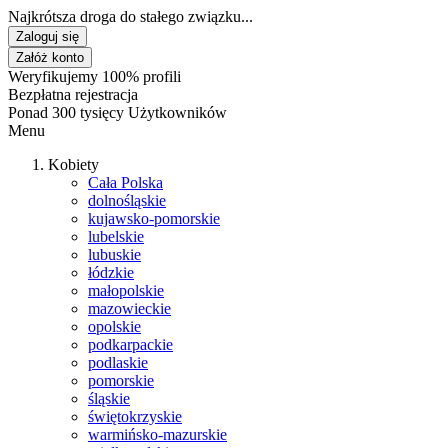
Najkrótsza droga do stałego związku...
Zaloguj się
Załóż konto
Weryfikujemy 100% profili
Bezpłatna rejestracja
Ponad 300 tysięcy Użytkowników
Menu
Kobiety
Cała Polska
dolnośląskie
kujawsko-pomorskie
lubelskie
lubuskie
łódzkie
małopolskie
mazowieckie
opolskie
podkarpackie
podlaskie
pomorskie
śląskie
świętokrzyskie
warmińsko-mazurskie