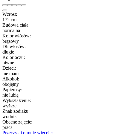
Wzrost:
172 cm
Budowa ciała:
normalna
Kolor włósów:
brązowy
Dł. włosów:
długie
Kolor oczu:
piwne
Dzieci:
nie mam
Alkohol:
obojętny
Papierosy:
nie lubię
Wykształcenie:
wyższe
Znak zodiaku:
wodnik
Obecne zajęcie:
praca
Przeczytaj o mnie więcej »