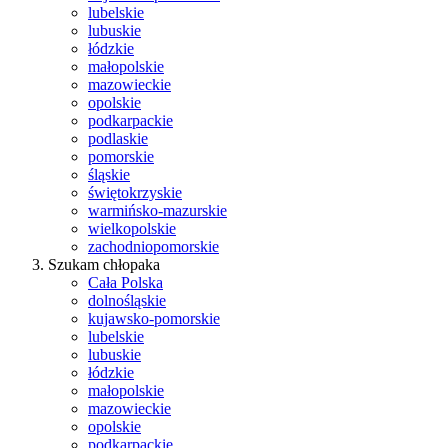
lubelskie
lubuskie
łódzkie
małopolskie
mazowieckie
opolskie
podkarpackie
podlaskie
pomorskie
śląskie
świętokrzyskie
warmińsko-mazurskie
wielkopolskie
zachodniopomorskie
Szukam chłopaka
Cała Polska
dolnośląskie
kujawsko-pomorskie
lubelskie
lubuskie
łódzkie
małopolskie
mazowieckie
opolskie
podkarpackie