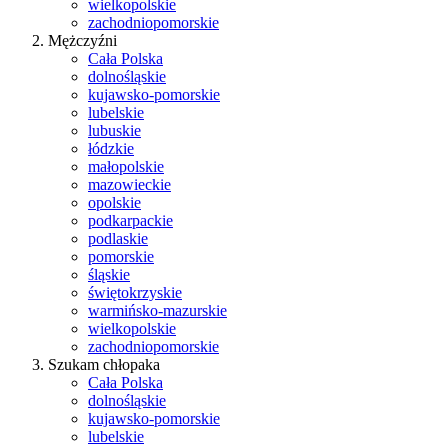
wielkopolskie
zachodniopomorskie
Mężczyźni
Cała Polska
dolnośląskie
kujawsko-pomorskie
lubelskie
lubuskie
łódzkie
małopolskie
mazowieckie
opolskie
podkarpackie
podlaskie
pomorskie
śląskie
świętokrzyskie
warmińsko-mazurskie
wielkopolskie
zachodniopomorskie
Szukam chłopaka
Cała Polska
dolnośląskie
kujawsko-pomorskie
lubelskie