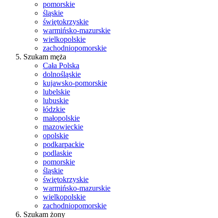
pomorskie
śląskie
świętokrzyskie
warmińsko-mazurskie
wielkopolskie
zachodniopomorskie
Szukam męża
Cała Polska
dolnośląskie
kujawsko-pomorskie
lubelskie
lubuskie
łódzkie
małopolskie
mazowieckie
opolskie
podkarpackie
podlaskie
pomorskie
śląskie
świętokrzyskie
warmińsko-mazurskie
wielkopolskie
zachodniopomorskie
Szukam żony