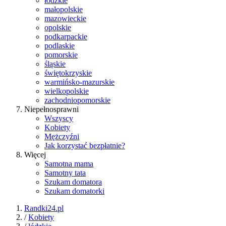
łódzkie
małopolskie
mazowieckie
opolskie
podkarpackie
podlaskie
pomorskie
śląskie
świętokrzyskie
warmińsko-mazurskie
wielkopolskie
zachodniopomorskie
Niepełnosprawni
Wszyscy
Kobiety
Mężczyźni
Jak korzystać bezpłatnie?
Więcej
Samotna mama
Samotny tata
Szukam domatora
Szukam domatorki
Randki24.pl
/
Kobiety