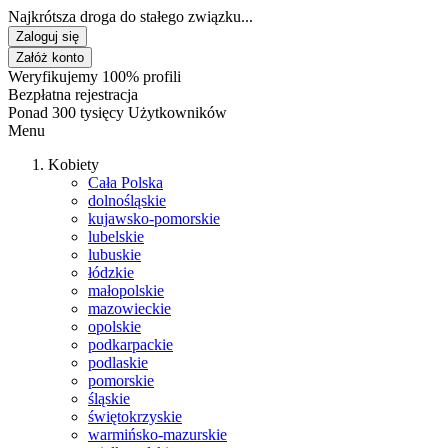
Najkrótsza droga do stałego związku...
Zaloguj się
Załóż konto
Weryfikujemy 100% profili
Bezpłatna rejestracja
Ponad 300 tysięcy Użytkowników
Menu
Kobiety
Cała Polska
dolnośląskie
kujawsko-pomorskie
lubelskie
lubuskie
łódzkie
małopolskie
mazowieckie
opolskie
podkarpackie
podlaskie
pomorskie
śląskie
świętokrzyskie
warmińsko-mazurskie