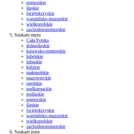
pomorskie
śląskie
świętokrzyskie
warmińsko-mazurskie
wielkopolskie
zachodniopomorskie
Szukam męża
Cała Polska
dolnośląskie
kujawsko-pomorskie
lubelskie
lubuskie
łódzkie
małopolskie
mazowieckie
opolskie
podkarpackie
podlaskie
pomorskie
śląskie
świętokrzyskie
warmińsko-mazurskie
wielkopolskie
zachodniopomorskie
Szukam żony