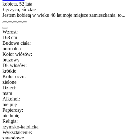
kobieta, 52 lata
Łęczyca, łódzkie
Jestem kobietą w wieku 48 lat,moje miejsce zamieszkania, to...
Wzrost:
168 cm
Budowa ciała:
normalna
Kolor włósów:
brązowy
Dł. włosów:
krótkie
Kolor oczu:
zielone
Dzieci:
mam
Alkohol:
nie piję
Papierosy:
nie lubię
Religia:
rzymsko-katolicka
Wykształcenie:
zawodowe