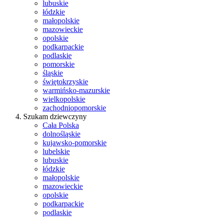
lubuskie
łódzkie
małopolskie
mazowieckie
opolskie
podkarpackie
podlaskie
pomorskie
śląskie
świętokrzyskie
warmińsko-mazurskie
wielkopolskie
zachodniopomorskie
Szukam dziewczyny
Cała Polska
dolnośląskie
kujawsko-pomorskie
lubelskie
lubuskie
łódzkie
małopolskie
mazowieckie
opolskie
podkarpackie
podlaskie