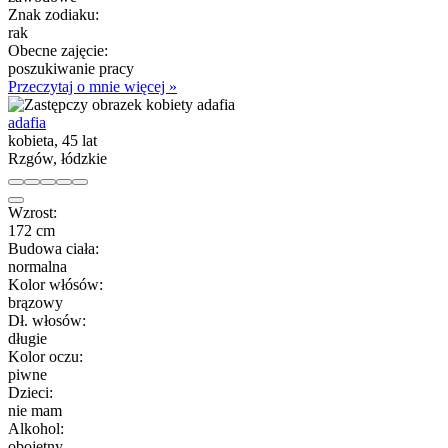
Znak zodiaku:
rak
Obecne zajęcie:
poszukiwanie pracy
Przeczytaj o mnie więcej »
adafia
kobieta, 45 lat
Rzgów, łódzkie
Wzrost:
172 cm
Budowa ciała:
normalna
Kolor włósów:
brązowy
Dł. włosów:
długie
Kolor oczu:
piwne
Dzieci:
nie mam
Alkohol:
obojętny