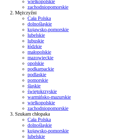
wielkopolskie
zachodniopomorskie
Mężczyźni
Cała Polska
dolnośląskie
kujawsko-pomorskie
lubelskie
lubuskie
łódzkie
małopolskie
mazowieckie
opolskie
podkarpackie
podlaskie
pomorskie
śląskie
świętokrzyskie
warmińsko-mazurskie
wielkopolskie
zachodniopomorskie
Szukam chłopaka
Cała Polska
dolnośląskie
kujawsko-pomorskie
lubelskie