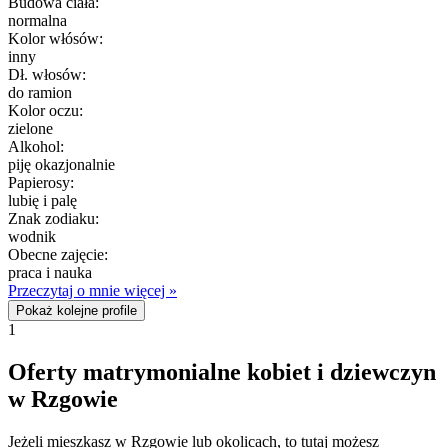
Budowa ciała:
normalna
Kolor włósów:
inny
Dł. włosów:
do ramion
Kolor oczu:
zielone
Alkohol:
piję okazjonalnie
Papierosy:
lubię i palę
Znak zodiaku:
wodnik
Obecne zajęcie:
praca i nauka
Przeczytaj o mnie więcej »
Pokaż kolejne profile
1
Oferty matrymonialne kobiet i dziewczyn
w Rzgowie
Jeżeli mieszkasz w Rzgowie lub okolicach, to tutaj możesz