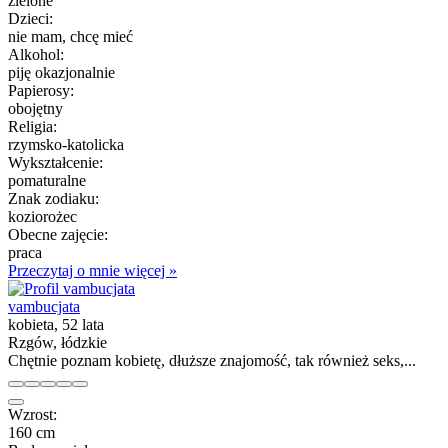
zielone
Dzieci:
nie mam, chcę mieć
Alkohol:
piję okazjonalnie
Papierosy:
obojętny
Religia:
rzymsko-katolicka
Wykształcenie:
pomaturalne
Znak zodiaku:
koziorożec
Obecne zajęcie:
praca
Przeczytaj o mnie więcej »
vambucjata
kobieta, 52 lata
Rzgów, łódzkie
Chętnie poznam kobietę, dłuższe znajomość, tak również seks,...
Wzrost:
160 cm