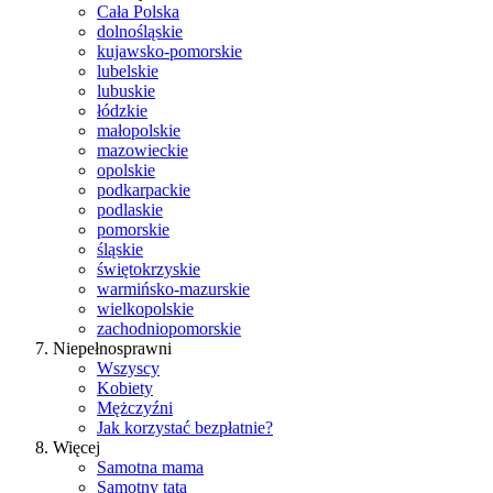
Cała Polska
dolnośląskie
kujawsko-pomorskie
lubelskie
lubuskie
łódzkie
małopolskie
mazowieckie
opolskie
podkarpackie
podlaskie
pomorskie
śląskie
świętokrzyskie
warmińsko-mazurskie
wielkopolskie
zachodniopomorskie
Niepełnosprawni
Wszyscy
Kobiety
Mężczyźni
Jak korzystać bezpłatnie?
Więcej
Samotna mama
Samotny tata