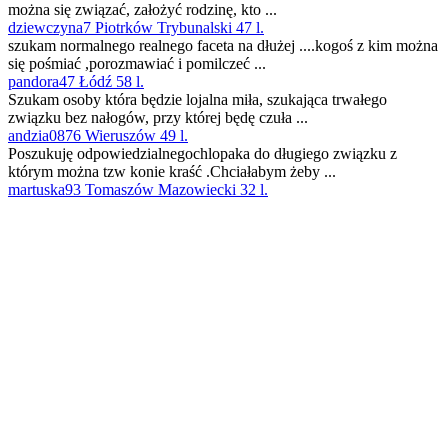
można się związać, założyć rodzinę, kto ...
dziewczyna7 Piotrków Trybunalski 47 l.
szukam normalnego realnego faceta na dłużej ....kogoś z kim można
się pośmiać ,porozmawiać i pomilczeć ...
pandora47 Łódź 58 l.
Szukam osoby która będzie lojalna miła, szukająca trwałego
związku bez nałogów, przy której będę czuła ...
andzia0876 Wieruszów 49 l.
Poszukuję odpowiedzialnegochlopaka do długiego związku z
którym można tzw konie kraść .Chciałabym żeby ...
martuska93 Tomaszów Mazowiecki 32 l.