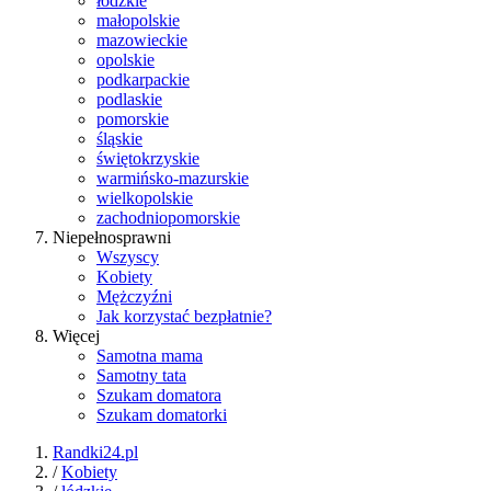
łódzkie
małopolskie
mazowieckie
opolskie
podkarpackie
podlaskie
pomorskie
śląskie
świętokrzyskie
warmińsko-mazurskie
wielkopolskie
zachodniopomorskie
Niepełnosprawni
Wszyscy
Kobiety
Mężczyźni
Jak korzystać bezpłatnie?
Więcej
Samotna mama
Samotny tata
Szukam domatora
Szukam domatorki
Randki24.pl
/
Kobiety