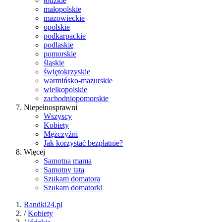
łódzkie
małopolskie
mazowieckie
opolskie
podkarpackie
podlaskie
pomorskie
śląskie
świętokrzyskie
warmińsko-mazurskie
wielkopolskie
zachodniopomorskie
Niepełnosprawni
Wszyscy
Kobiety
Mężczyźni
Jak korzystać bezpłatnie?
Więcej
Samotna mama
Samotny tata
Szukam domatora
Szukam domatorki
Randki24.pl
/
Kobiety