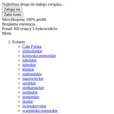
Najkrótsza droga do stałego związku...
Zaloguj się
Załóż konto
Weryfikujemy 100% profili
Bezpłatna rejestracja
Ponad 300 tysięcy Użytkowników
Menu
Kobiety
Cała Polska
dolnośląskie
kujawsko-pomorskie
lubelskie
lubuskie
łódzkie
małopolskie
mazowieckie
opolskie
podkarpackie
podlaskie
pomorskie
śląskie
świętokrzyskie
warmińsko-mazurskie