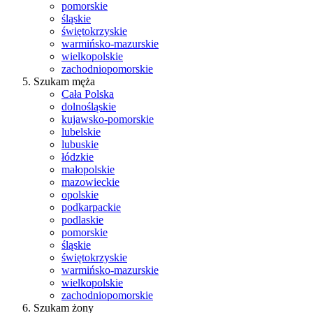
pomorskie
śląskie
świętokrzyskie
warmińsko-mazurskie
wielkopolskie
zachodniopomorskie
Szukam męża
Cała Polska
dolnośląskie
kujawsko-pomorskie
lubelskie
lubuskie
łódzkie
małopolskie
mazowieckie
opolskie
podkarpackie
podlaskie
pomorskie
śląskie
świętokrzyskie
warmińsko-mazurskie
wielkopolskie
zachodniopomorskie
Szukam żony