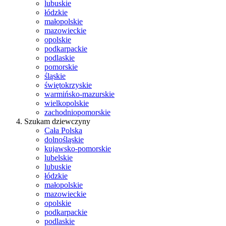
lubuskie
łódzkie
małopolskie
mazowieckie
opolskie
podkarpackie
podlaskie
pomorskie
śląskie
świętokrzyskie
warmińsko-mazurskie
wielkopolskie
zachodniopomorskie
Szukam dziewczyny
Cała Polska
dolnośląskie
kujawsko-pomorskie
lubelskie
lubuskie
łódzkie
małopolskie
mazowieckie
opolskie
podkarpackie
podlaskie