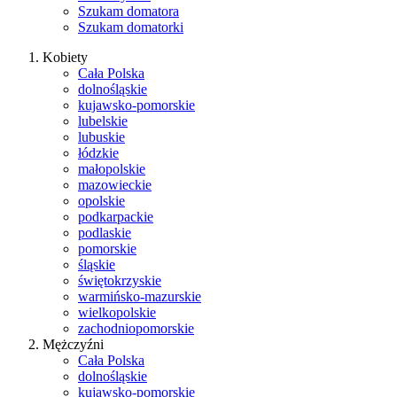
Szukam domatora
Szukam domatorki
Kobiety
Cała Polska
dolnośląskie
kujawsko-pomorskie
lubelskie
lubuskie
łódzkie
małopolskie
mazowieckie
opolskie
podkarpackie
podlaskie
pomorskie
śląskie
świętokrzyskie
warmińsko-mazurskie
wielkopolskie
zachodniopomorskie
Mężczyźni
Cała Polska
dolnośląskie
kujawsko-pomorskie