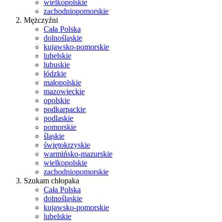
wielkopolskie
zachodniopomorskie
Mężczyźni
Cała Polska
dolnośląskie
kujawsko-pomorskie
lubelskie
lubuskie
łódzkie
małopolskie
mazowieckie
opolskie
podkarpackie
podlaskie
pomorskie
śląskie
świętokrzyskie
warmińsko-mazurskie
wielkopolskie
zachodniopomorskie
Szukam chłopaka
Cała Polska
dolnośląskie
kujawsko-pomorskie
lubelskie