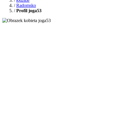
/
łódzkie
/
Radomsko
/
Profil joga53