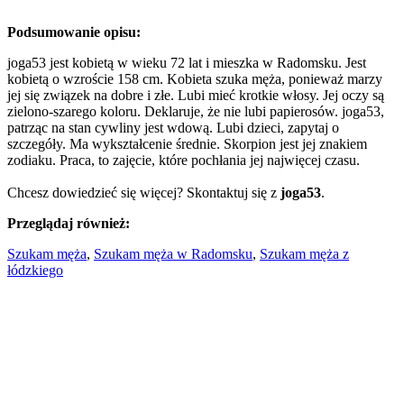
Podsumowanie opisu:
joga53 jest kobietą w wieku 72 lat i mieszka w Radomsku. Jest
kobietą o wzroście 158 cm. Kobieta szuka męża, ponieważ marzy
jej się związek na dobre i złe. Lubi mieć krotkie włosy. Jej oczy są
zielono-szarego koloru. Deklaruje, że nie lubi papierosów. joga53,
patrząc na stan cywliny jest wdową. Lubi dzieci, zapytaj o
szczegóły. Ma wykształcenie średnie. Skorpion jest jej znakiem
zodiaku. Praca, to zajęcie, które pochłania jej najwięcej czasu.
Chcesz dowiedzieć się więcej? Skontaktuj się z
joga53
.
Przeglądaj również:
Szukam męża
,
Szukam męża w Radomsku
,
Szukam męża z
łódzkiego