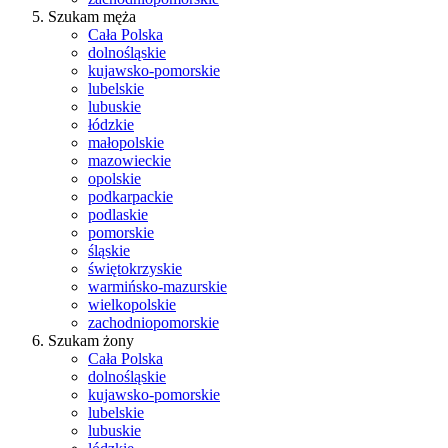
Szukam męża
Cała Polska
dolnośląskie
kujawsko-pomorskie
lubelskie
lubuskie
łódzkie
małopolskie
mazowieckie
opolskie
podkarpackie
podlaskie
pomorskie
śląskie
świętokrzyskie
warmińsko-mazurskie
wielkopolskie
zachodniopomorskie
Szukam żony
Cała Polska
dolnośląskie
kujawsko-pomorskie
lubelskie
lubuskie