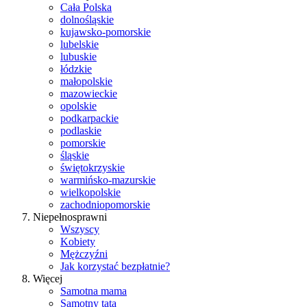
Cała Polska
dolnośląskie
kujawsko-pomorskie
lubelskie
lubuskie
łódzkie
małopolskie
mazowieckie
opolskie
podkarpackie
podlaskie
pomorskie
śląskie
świętokrzyskie
warmińsko-mazurskie
wielkopolskie
zachodniopomorskie
Niepełnosprawni
Wszyscy
Kobiety
Mężczyźni
Jak korzystać bezpłatnie?
Więcej
Samotna mama
Samotny tata