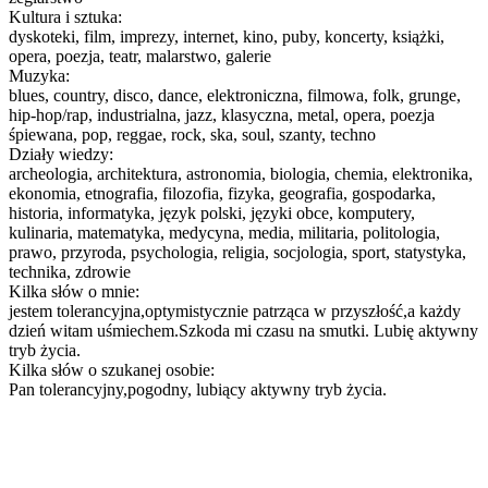
Kultura i sztuka:
dyskoteki, film, imprezy, internet, kino, puby, koncerty, książki,
opera, poezja, teatr, malarstwo, galerie
Muzyka:
blues, country, disco, dance, elektroniczna, filmowa, folk, grunge,
hip-hop/rap, industrialna, jazz, klasyczna, metal, opera, poezja
śpiewana, pop, reggae, rock, ska, soul, szanty, techno
Działy wiedzy:
archeologia, architektura, astronomia, biologia, chemia, elektronika,
ekonomia, etnografia, filozofia, fizyka, geografia, gospodarka,
historia, informatyka, język polski, języki obce, komputery,
kulinaria, matematyka, medycyna, media, militaria, politologia,
prawo, przyroda, psychologia, religia, socjologia, sport, statystyka,
technika, zdrowie
Kilka słów o mnie:
jestem tolerancyjna,optymistycznie patrząca w przyszłość,a każdy
dzień witam uśmiechem.Szkoda mi czasu na smutki. Lubię aktywny
tryb życia.
Kilka słów o szukanej osobie:
Pan tolerancyjny,pogodny, lubiący aktywny tryb życia.