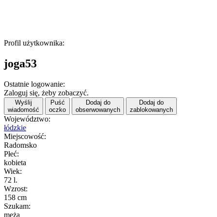
Profil użytkownika:
joga53
Ostatnie logowanie:
Zaloguj się, żeby zobaczyć.
Wyślij
Puść
Dodaj do
Dodaj do
wiadomość
oczko
obserwowanych
zablokowanych
Województwo:
łódzkie
Miejscowość:
Radomsko
Płeć:
kobieta
Wiek:
72 l.
Wzrost:
158 cm
Szukam:
męża