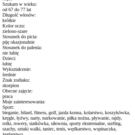
Szukam w wieku:
od 67 do 77 lat
Długość włosów:
krótkie
Kolor oczu:
zielono-szare
Stosunek do picia:
piję okazjonalnie
Stosunek do palenia:
nie lubię
Dzieci:
lubię
Wykształcenie:
średnie
Znak zodiaku:
skorpion
Obecne zajęcie:
praca
Moje zainteresowania:
Sport:
bieganie, bilard, fitness, golf, jazda konna, kolarstwo, koszykówka,
kręgle, łyżwy, narty, nurkowanie, piłka nożna, pływanie, rajdy,
rolki, rowery, siatkówka, siłownia, sporty ekstremalne, surfing,
szachy, sztuki walki, taniec, tenis, wędkarstwo, wspinaczka,
żeglarstwo