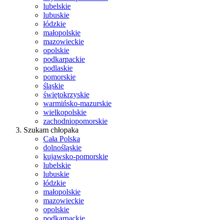
lubelskie
lubuskie
łódzkie
małopolskie
mazowieckie
opolskie
podkarpackie
podlaskie
pomorskie
śląskie
świętokrzyskie
warmińsko-mazurskie
wielkopolskie
zachodniopomorskie
Szukam chłopaka
Cała Polska
dolnośląskie
kujawsko-pomorskie
lubelskie
lubuskie
łódzkie
małopolskie
mazowieckie
opolskie
podkarpackie