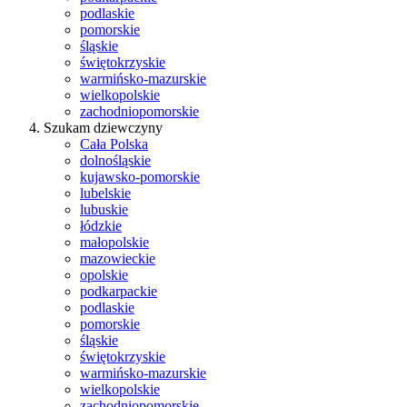
podlaskie
pomorskie
śląskie
świętokrzyskie
warmińsko-mazurskie
wielkopolskie
zachodniopomorskie
Szukam dziewczyny
Cała Polska
dolnośląskie
kujawsko-pomorskie
lubelskie
lubuskie
łódzkie
małopolskie
mazowieckie
opolskie
podkarpackie
podlaskie
pomorskie
śląskie
świętokrzyskie
warmińsko-mazurskie
wielkopolskie
zachodniopomorskie