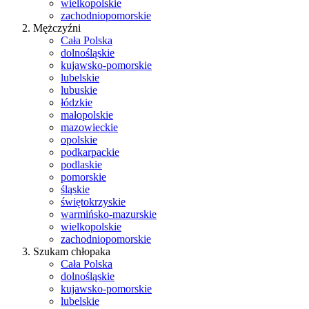
wielkopolskie
zachodniopomorskie
Mężczyźni
Cała Polska
dolnośląskie
kujawsko-pomorskie
lubelskie
lubuskie
łódzkie
małopolskie
mazowieckie
opolskie
podkarpackie
podlaskie
pomorskie
śląskie
świętokrzyskie
warmińsko-mazurskie
wielkopolskie
zachodniopomorskie
Szukam chłopaka
Cała Polska
dolnośląskie
kujawsko-pomorskie
lubelskie