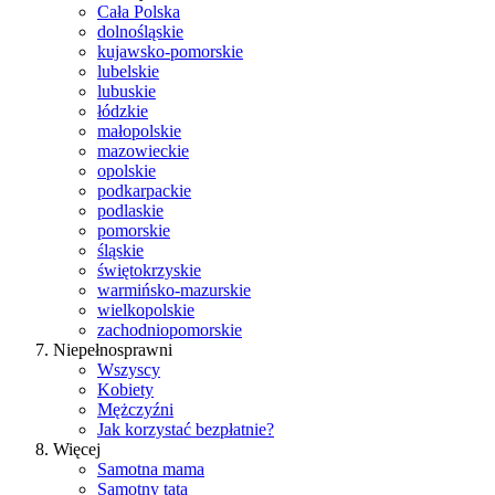
Cała Polska
dolnośląskie
kujawsko-pomorskie
lubelskie
lubuskie
łódzkie
małopolskie
mazowieckie
opolskie
podkarpackie
podlaskie
pomorskie
śląskie
świętokrzyskie
warmińsko-mazurskie
wielkopolskie
zachodniopomorskie
Niepełnosprawni
Wszyscy
Kobiety
Mężczyźni
Jak korzystać bezpłatnie?
Więcej
Samotna mama
Samotny tata