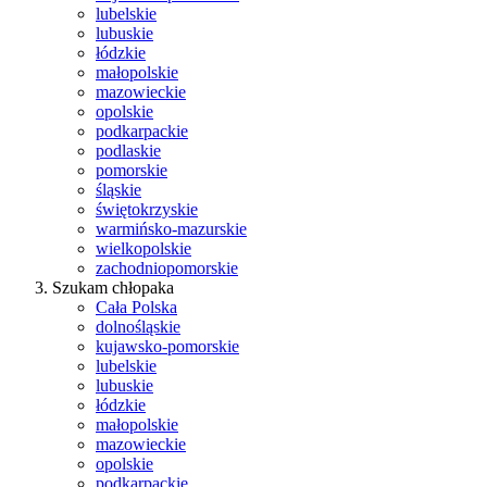
lubelskie
lubuskie
łódzkie
małopolskie
mazowieckie
opolskie
podkarpackie
podlaskie
pomorskie
śląskie
świętokrzyskie
warmińsko-mazurskie
wielkopolskie
zachodniopomorskie
Szukam chłopaka
Cała Polska
dolnośląskie
kujawsko-pomorskie
lubelskie
lubuskie
łódzkie
małopolskie
mazowieckie
opolskie
podkarpackie