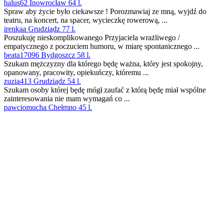
halus62 Inowrocław 64 l.
Spraw aby życie było ciekawsze ! Porozmawiaj ze mną, wyjdź do
teatru, na koncert, na spacer, wycieczkę rowerową, ...
irenkaa Grudziądz 77 l.
Poszukuję nieskomplikowanego Przyjaciela wrażliwego /
empatycznego z poczuciem humoru, w miarę spontanicznego ...
beata17096 Bydgoszcz 58 l.
Szukam mężczyzny dla którego będę ważna, który jest spokojny,
opanowany, pracowity, opiekuńczy, któremu ...
zuzia413 Grudziądz 54 l.
Szukam osoby której będę mógł zaufać z którą będę miał wspólne
zainteresowania nie mam wymagań co ...
pawciomucha Chełmno 45 l.