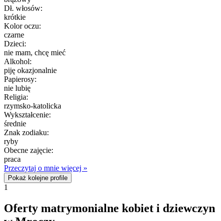
Dł. włosów:
krótkie
Kolor oczu:
czarne
Dzieci:
nie mam, chcę mieć
Alkohol:
piję okazjonalnie
Papierosy:
nie lubię
Religia:
rzymsko-katolicka
Wykształcenie:
średnie
Znak zodiaku:
ryby
Obecne zajęcie:
praca
Przeczytaj o mnie więcej »
Pokaż kolejne profile
1
Oferty matrymonialne kobiet i dziewczyn