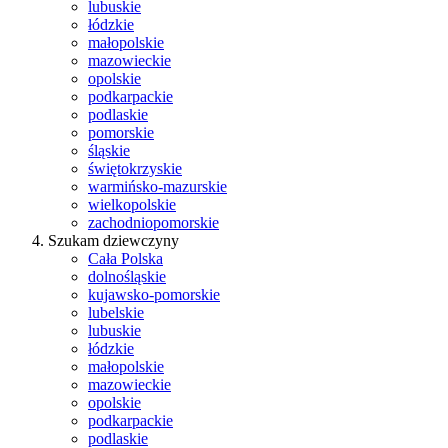
lubuskie
łódzkie
małopolskie
mazowieckie
opolskie
podkarpackie
podlaskie
pomorskie
śląskie
świętokrzyskie
warmińsko-mazurskie
wielkopolskie
zachodniopomorskie
Szukam dziewczyny
Cała Polska
dolnośląskie
kujawsko-pomorskie
lubelskie
lubuskie
łódzkie
małopolskie
mazowieckie
opolskie
podkarpackie
podlaskie