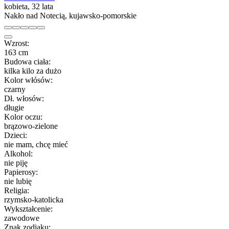
kobieta, 32 lata
Nakło nad Notecią, kujawsko-pomorskie
Wzrost:
163 cm
Budowa ciała:
kilka kilo za dużo
Kolor włósów:
czarny
Dł. włosów:
długie
Kolor oczu:
brązowo-zielone
Dzieci:
nie mam, chcę mieć
Alkohol:
nie piję
Papierosy:
nie lubię
Religia:
rzymsko-katolicka
Wykształcenie:
zawodowe
Znak zodiaku: