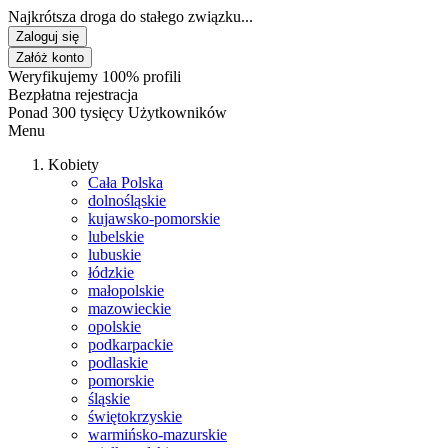
Najkrótsza droga do stałego związku...
Zaloguj się
Załóż konto
Weryfikujemy 100% profili
Bezpłatna rejestracja
Ponad 300 tysięcy Użytkowników
Menu
Kobiety
Cała Polska
dolnośląskie
kujawsko-pomorskie
lubelskie
lubuskie
łódzkie
małopolskie
mazowieckie
opolskie
podkarpackie
podlaskie
pomorskie
śląskie
świętokrzyskie
warmińsko-mazurskie