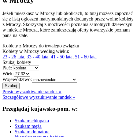
w Mroczy
Jeżeli mieszkasz w Mroczy lub okolicach, to tutaj możesz zapoznać
się z listą ogłoszeń matrymonialnych dodanych przez wolne kobiety
z Mroczy. Skorzystaj z możliwości poznania samotnych dziewczyn
w mieście Mrocza, które zamieszczają oferty towarzyskie poznam
pana na stałe.
Kobiety z Mroczy do trwałego związku
Kobiety w Mroczy według wieku:
23 - 26 lata
,
33 - 40 lata
,
41 - 50 lata
,
51 - 60 lata
Szukaj kobiety
Płeć:
Wiek:
Województwo:
Proste wyszukiwanie randek »
Szczegółowe wyszukiwanie randek »
Przeglądaj kujawsko-pom. w:
Szukam chłopaka
Szukam męża
Szukam domatora