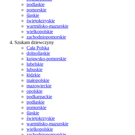
podlaskie
pomorskie
śląskie
świętokrzyskie
warmińsko-mazurskie
wielkopolskie
zachodniopomorskie
Szukam dziewczyny
Cała Polska
dolnośląskie
kujawsko-pomorskie
lubelskie
lubuskie
łódzkie
małopolskie
mazowieckie
opolskie
podkarpackie
podlaskie
pomorskie
śląskie
świętokrzyskie
warmińsko-mazurskie
wielkopolskie
zachodniopomorskie