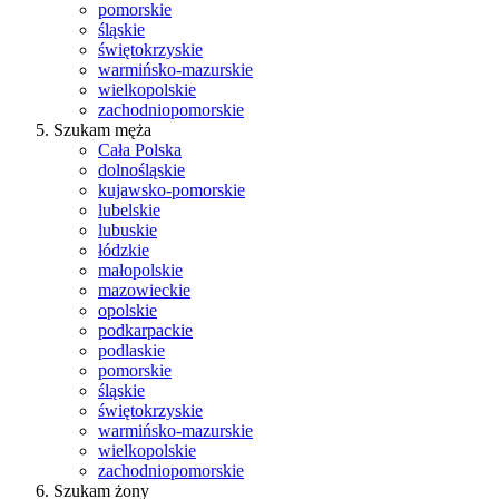
pomorskie
śląskie
świętokrzyskie
warmińsko-mazurskie
wielkopolskie
zachodniopomorskie
Szukam męża
Cała Polska
dolnośląskie
kujawsko-pomorskie
lubelskie
lubuskie
łódzkie
małopolskie
mazowieckie
opolskie
podkarpackie
podlaskie
pomorskie
śląskie
świętokrzyskie
warmińsko-mazurskie
wielkopolskie
zachodniopomorskie
Szukam żony