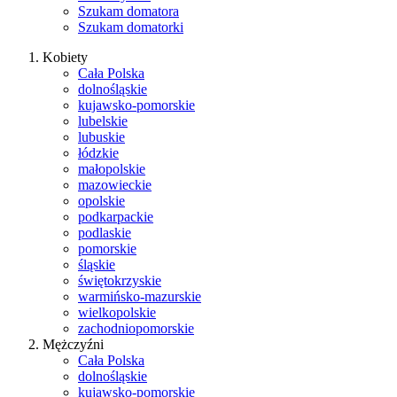
Szukam domatora
Szukam domatorki
Kobiety
Cała Polska
dolnośląskie
kujawsko-pomorskie
lubelskie
lubuskie
łódzkie
małopolskie
mazowieckie
opolskie
podkarpackie
podlaskie
pomorskie
śląskie
świętokrzyskie
warmińsko-mazurskie
wielkopolskie
zachodniopomorskie
Mężczyźni
Cała Polska
dolnośląskie
kujawsko-pomorskie