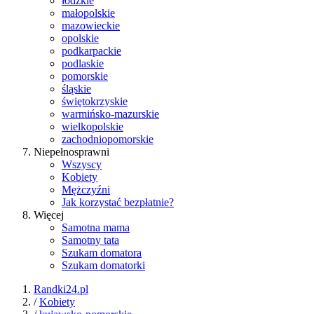
łódzkie
małopolskie
mazowieckie
opolskie
podkarpackie
podlaskie
pomorskie
śląskie
świętokrzyskie
warmińsko-mazurskie
wielkopolskie
zachodniopomorskie
Niepełnosprawni
Wszyscy
Kobiety
Mężczyźni
Jak korzystać bezpłatnie?
Więcej
Samotna mama
Samotny tata
Szukam domatora
Szukam domatorki
Randki24.pl
/
Kobiety