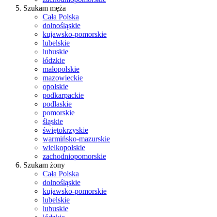
Szukam męża
Cała Polska
dolnośląskie
kujawsko-pomorskie
lubelskie
lubuskie
łódzkie
małopolskie
mazowieckie
opolskie
podkarpackie
podlaskie
pomorskie
śląskie
świętokrzyskie
warmińsko-mazurskie
wielkopolskie
zachodniopomorskie
Szukam żony
Cała Polska
dolnośląskie
kujawsko-pomorskie
lubelskie
lubuskie