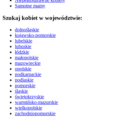
Niepełnosprawne kobiety
Samotne mamy
Szukaj kobiet w województwie:
dolnośląskie
kujawsko-pomorskie
lubelskie
lubuskie
łódzkie
małopolskie
mazowieckie
opolskie
podkarpackie
podlaskie
pomorskie
śląskie
świętokrzyskie
warmińsko-mazurskie
wielkopolskie
zachodniopomorskie