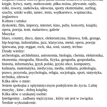
kręgle, łyżwy, narty, nurkowanie, piłka nożna, pływanie, rajdy,
rolki, rowery, siatkówka, siłownia, sporty ekstremalne, surfing,
szachy, sztuki walki, taniec, tenis, wędkarstwo, wspinaczka,
żeglarstwo
Kultura i sztuka:
dyskoteki, film, imprezy, internet, kino, puby, koncerty, książki,
opera, poezja, teatr, malarstwo, galerie
Muzyka:
blues, country, disco, dance, elektroniczna, filmowa, folk, grunge,
hip-hop/rap, industrialna, jazz, klasyczna, metal, opera, poezja
śpiewana, pop, reggae, rock, ska, soul, szanty, techno
Działy wiedzy:
archeologia, architektura, astronomia, biologia, chemia, elektronika,
ekonomia, etnografia, filozofia, fizyka, geografia, gospodarka,
historia, informatyka, język polski, języki obce, komputery,
kulinaria, matematyka, medycyna, media, militaria, politologia,
prawo, przyroda, psychologia, religia, socjologia, sport, statystyka,
technika, zdrowie
Kilka słów o mnie:
Jestem spokojna z optymistycznym podejściem do życia. Lubię
muzykę , kino , dobrą książkę.
Kilka słów o szukanej osobie:
Inteligentny , zadbany mężczyzna , który nie jest w związku.
Średnie wykształcenie.