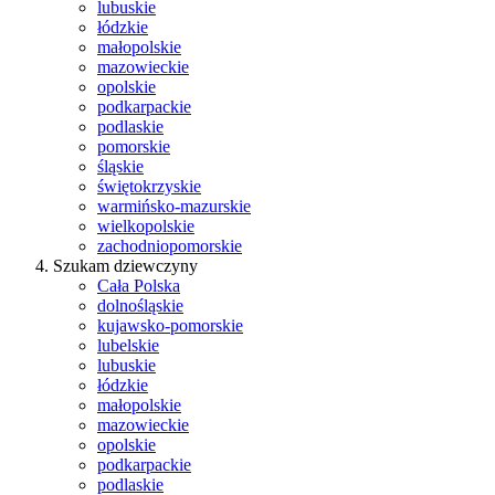
lubuskie
łódzkie
małopolskie
mazowieckie
opolskie
podkarpackie
podlaskie
pomorskie
śląskie
świętokrzyskie
warmińsko-mazurskie
wielkopolskie
zachodniopomorskie
Szukam dziewczyny
Cała Polska
dolnośląskie
kujawsko-pomorskie
lubelskie
lubuskie
łódzkie
małopolskie
mazowieckie
opolskie
podkarpackie
podlaskie