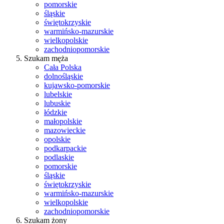
pomorskie
śląskie
świętokrzyskie
warmińsko-mazurskie
wielkopolskie
zachodniopomorskie
Szukam męża
Cała Polska
dolnośląskie
kujawsko-pomorskie
lubelskie
lubuskie
łódzkie
małopolskie
mazowieckie
opolskie
podkarpackie
podlaskie
pomorskie
śląskie
świętokrzyskie
warmińsko-mazurskie
wielkopolskie
zachodniopomorskie
Szukam żony