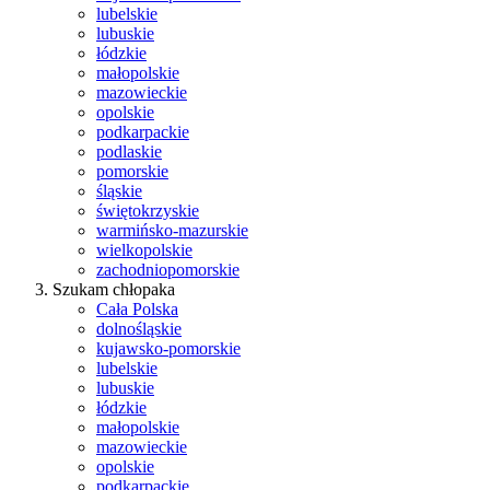
lubelskie
lubuskie
łódzkie
małopolskie
mazowieckie
opolskie
podkarpackie
podlaskie
pomorskie
śląskie
świętokrzyskie
warmińsko-mazurskie
wielkopolskie
zachodniopomorskie
Szukam chłopaka
Cała Polska
dolnośląskie
kujawsko-pomorskie
lubelskie
lubuskie
łódzkie
małopolskie
mazowieckie
opolskie
podkarpackie