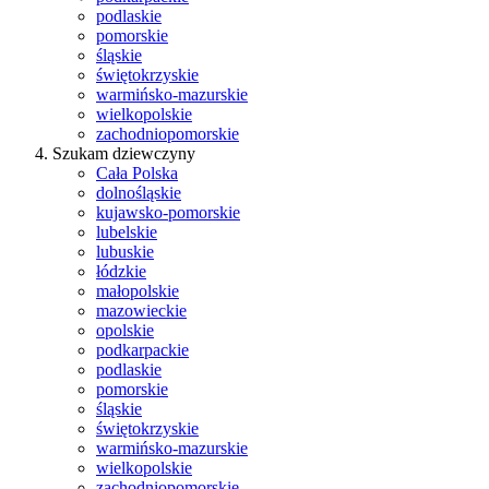
podlaskie
pomorskie
śląskie
świętokrzyskie
warmińsko-mazurskie
wielkopolskie
zachodniopomorskie
Szukam dziewczyny
Cała Polska
dolnośląskie
kujawsko-pomorskie
lubelskie
lubuskie
łódzkie
małopolskie
mazowieckie
opolskie
podkarpackie
podlaskie
pomorskie
śląskie
świętokrzyskie
warmińsko-mazurskie
wielkopolskie
zachodniopomorskie