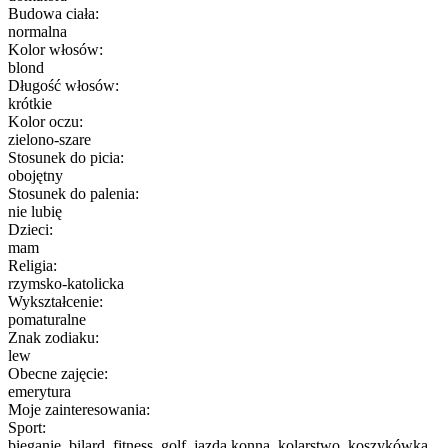
Budowa ciała:
normalna
Kolor włosów:
blond
Długość włosów:
krótkie
Kolor oczu:
zielono-szare
Stosunek do picia:
obojętny
Stosunek do palenia:
nie lubię
Dzieci:
mam
Religia:
rzymsko-katolicka
Wykształcenie:
pomaturalne
Znak zodiaku:
lew
Obecne zajęcie:
emerytura
Moje zainteresowania:
Sport:
bieganie, bilard, fitness, golf, jazda konna, kolarstwo, koszykówka,