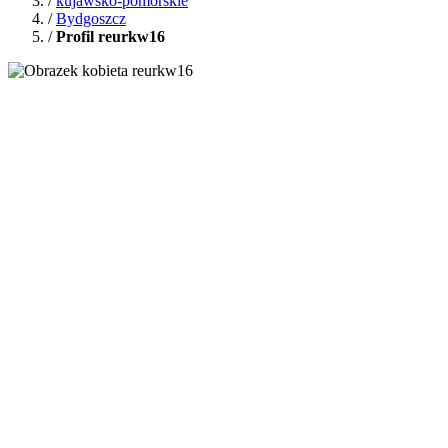
/
kujawsko-pomorskie
/
Bydgoszcz
/
Profil reurkw16