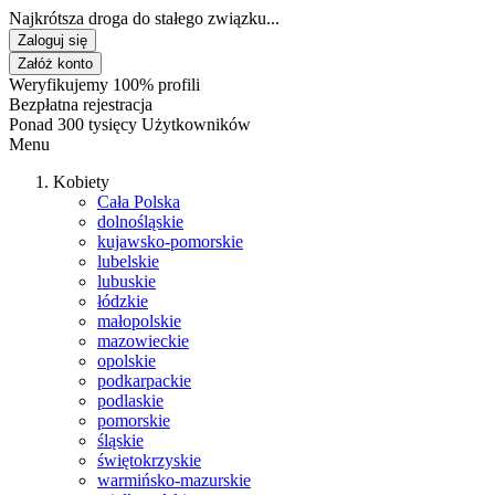
Najkrótsza droga do stałego związku...
Zaloguj się
Załóż konto
Weryfikujemy 100% profili
Bezpłatna rejestracja
Ponad 300 tysięcy Użytkowników
Menu
Kobiety
Cała Polska
dolnośląskie
kujawsko-pomorskie
lubelskie
lubuskie
łódzkie
małopolskie
mazowieckie
opolskie
podkarpackie
podlaskie
pomorskie
śląskie
świętokrzyskie
warmińsko-mazurskie