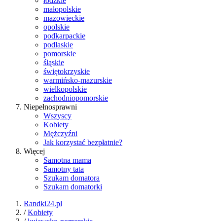
łódzkie
małopolskie
mazowieckie
opolskie
podkarpackie
podlaskie
pomorskie
śląskie
świętokrzyskie
warmińsko-mazurskie
wielkopolskie
zachodniopomorskie
Niepełnosprawni
Wszyscy
Kobiety
Mężczyźni
Jak korzystać bezpłatnie?
Więcej
Samotna mama
Samotny tata
Szukam domatora
Szukam domatorki
Randki24.pl
/
Kobiety