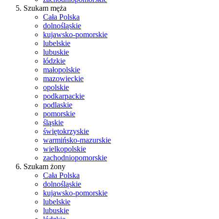
Szukam męża
Cała Polska
dolnośląskie
kujawsko-pomorskie
lubelskie
lubuskie
łódzkie
małopolskie
mazowieckie
opolskie
podkarpackie
podlaskie
pomorskie
śląskie
świętokrzyskie
warmińsko-mazurskie
wielkopolskie
zachodniopomorskie
Szukam żony
Cała Polska
dolnośląskie
kujawsko-pomorskie
lubelskie
lubuskie