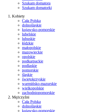
Szukam domatora
Szukam domatorki
Kobiety
Cała Polska
dolnośląskie
kujawsko-pomorskie
lubelskie
lubuskie
łódzkie
małopolskie
mazowieckie
opolskie
podkarpackie
podlaskie
pomorskie
śląskie
świętokrzyskie
warmińsko-mazurskie
wielkopolskie
zachodniopomorskie
Mężczyźni
Cała Polska
dolnośląskie
kujawsko-pomorskie