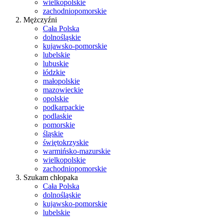
wielkopolskie
zachodniopomorskie
Mężczyźni
Cała Polska
dolnośląskie
kujawsko-pomorskie
lubelskie
lubuskie
łódzkie
małopolskie
mazowieckie
opolskie
podkarpackie
podlaskie
pomorskie
śląskie
świętokrzyskie
warmińsko-mazurskie
wielkopolskie
zachodniopomorskie
Szukam chłopaka
Cała Polska
dolnośląskie
kujawsko-pomorskie
lubelskie