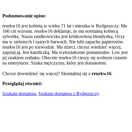
Podsumowanie opisu:
reurkw16 jest kobietą w wieku 71 lat i mieszka w Bydgoszczy. Ma
166 cm wzrostu. reurkw16 deklaruje, że ma normalną kobiecą
sylwetkę. Nasza randkowiczka jest krótkowłosą blondynką. Oczy
ma w zielonych i szarych barwach. Nie lubi zapachu papierosów.
reurkw16 jest po rozwodzie. Ma dzieci, chcesz wiedzieć więcej,
zapytaj ją. Jest katoliczką. Ma wykształcenie pomaturalne. Lew jest
jej znakiem zodiaku. Obecnie reurkw16 cieszy się wolnym czasem
na emeryturze. Szuka mężczyzny, który jest domatorem.
Chcesz dowiedzieć się więcej? Skontaktuj się z
reurkw16
.
Przeglądaj również:
Szukam domatora
,
Szukam domatora z Bydgoszczy