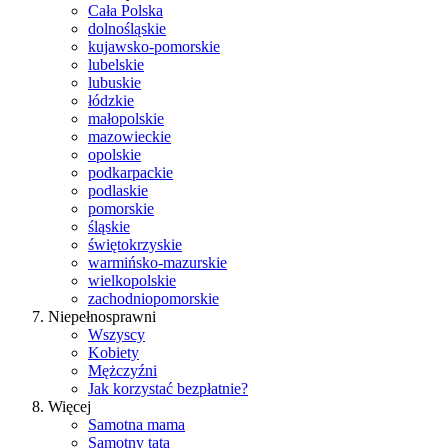
Cała Polska
dolnośląskie
kujawsko-pomorskie
lubelskie
lubuskie
łódzkie
małopolskie
mazowieckie
opolskie
podkarpackie
podlaskie
pomorskie
śląskie
świętokrzyskie
warmińsko-mazurskie
wielkopolskie
zachodniopomorskie
Niepełnosprawni
Wszyscy
Kobiety
Mężczyźni
Jak korzystać bezpłatnie?
Więcej
Samotna mama
Samotny tata