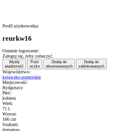
Profil użytkownika:
reurkw16
Ostatnie logowanie:
Zaloguj się, żeby zobaczyć.
Wyślij
Puść
Dodaj do
Dodaj do
wiadomość
oczko
obserwowanych
zablokowanych
Województwo:
kujawsko-pomorskie
Miejscowość:
Bydgoszcz
Płeć:
kobieta
Wiek:
71 l.
Wzrost:
166 cm
Szukam:
domatora