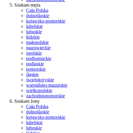
Szukam męża
Cała Polska
dolnośląskie
kujawsko-pomorskie
lubelskie
lubuskie
łódzkie
małopolskie
mazowieckie
opolskie
podkarpackie
podlaskie
pomorskie
śląskie
świętokrzyskie
warmińsko-mazurskie
wielkopolskie
zachodniopomorskie
Szukam żony
Cała Polska
dolnośląskie
kujawsko-pomorskie
lubelskie
lubuskie