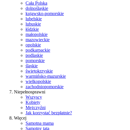
Cała Polska
dolnośląskie
kujawsko-pomorskie
lubelskie
lubuskie
łódzkie
małopolskie
mazowieckie
opolskie
podkarpackie
podlaskie
pomorskie
śląskie
świętokrzyskie
warmińsko-mazurskie
wielkopolskie
zachodniopomorskie
Niepełnosprawni
Wszyscy
Kobiety
Mężczyźni
Jak korzystać bezpłatnie?
Więcej
Samotna mama
Samotny tata