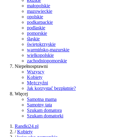
łódzkie
małopolskie
mazowieckie
opolskie
podkarpackie
podlaskie
pomorskie
śląskie
świętokrzyskie
warmińsko-mazurskie
wielkopolskie
zachodniopomorskie
Niepełnosprawni
Wszyscy
Kobiety
Mężczyźni
Jak korzystać bezpłatnie?
Więcej
Samotna mama
Samotny tata
Szukam domatora
Szukam domatorki
Randki24.pl
/
Kobiety