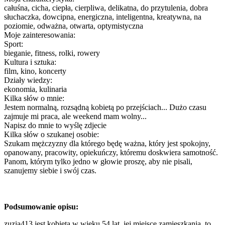
całuśna, cicha, ciepła, cierpliwa, delikatna, do przytulenia, dobra
słuchaczka, dowcipna, energiczna, inteligentna, kreatywna, na
poziomie, odważna, otwarta, optymistyczna
Moje zainteresowania:
Sport:
bieganie, fitness, rolki, rowery
Kultura i sztuka:
film, kino, koncerty
Działy wiedzy:
ekonomia, kulinaria
Kilka słów o mnie:
Jestem normalną, rozsądną kobietą po przejściach... Dużo czasu
zajmuje mi praca, ale weekend mam wolny...
Napisz do mnie to wyślę zdjecie
Kilka słów o szukanej osobie:
Szukam mężczyzny dla którego będę ważna, który jest spokojny,
opanowany, pracowity, opiekuńczy, któremu doskwiera samotność.
Panom, którym tylko jedno w głowie proszę, aby nie pisali,
szanujemy siebie i swój czas.
Podsumowanie opisu:
zuzia413 jest kobietą w wieku 54 lat, jej miejsce zamieszkania, to