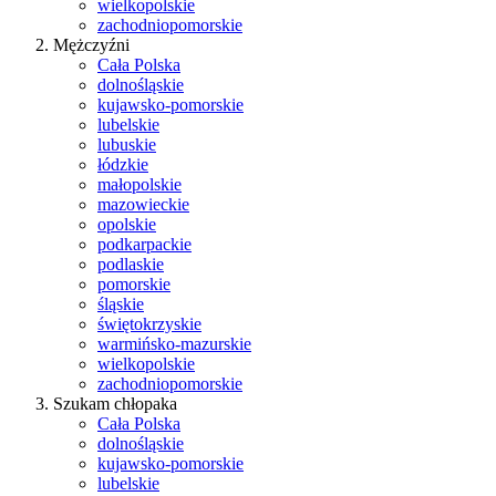
wielkopolskie
zachodniopomorskie
Mężczyźni
Cała Polska
dolnośląskie
kujawsko-pomorskie
lubelskie
lubuskie
łódzkie
małopolskie
mazowieckie
opolskie
podkarpackie
podlaskie
pomorskie
śląskie
świętokrzyskie
warmińsko-mazurskie
wielkopolskie
zachodniopomorskie
Szukam chłopaka
Cała Polska
dolnośląskie
kujawsko-pomorskie
lubelskie