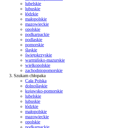
lubelskie
lubuskie
łódzkie
małopolskie
mazowieckie
opolskie
podkarpackie
podlaskie
pomorskie
śląskie
świętokrzyskie
warmińsko-mazurskie
wielkopolskie
zachodniopomorskie
Szukam chłopaka
Cała Polska
dolnośląskie
kujawsko-pomorskie
lubelskie
lubuskie
łódzkie
małopolskie
mazowieckie
opolskie
podkarpackie