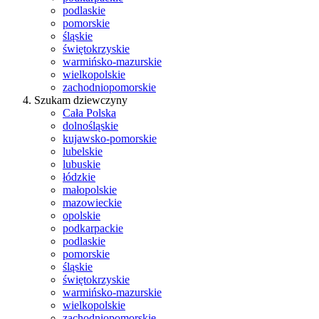
podlaskie
pomorskie
śląskie
świętokrzyskie
warmińsko-mazurskie
wielkopolskie
zachodniopomorskie
Szukam dziewczyny
Cała Polska
dolnośląskie
kujawsko-pomorskie
lubelskie
lubuskie
łódzkie
małopolskie
mazowieckie
opolskie
podkarpackie
podlaskie
pomorskie
śląskie
świętokrzyskie
warmińsko-mazurskie
wielkopolskie
zachodniopomorskie