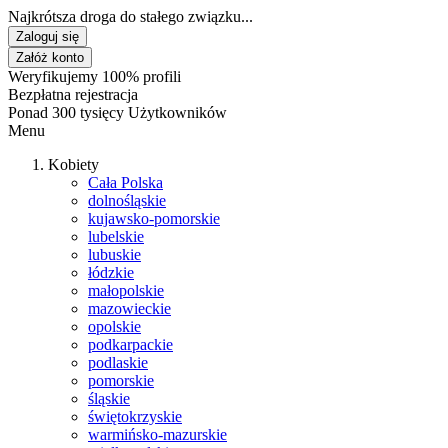
Najkrótsza droga do stałego związku...
Zaloguj się
Załóż konto
Weryfikujemy 100% profili
Bezpłatna rejestracja
Ponad 300 tysięcy Użytkowników
Menu
Kobiety
Cała Polska
dolnośląskie
kujawsko-pomorskie
lubelskie
lubuskie
łódzkie
małopolskie
mazowieckie
opolskie
podkarpackie
podlaskie
pomorskie
śląskie
świętokrzyskie
warmińsko-mazurskie