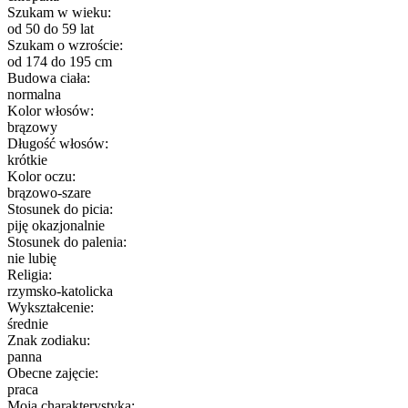
Szukam w wieku:
od 50 do 59 lat
Szukam o wzroście:
od 174 do 195 cm
Budowa ciała:
normalna
Kolor włosów:
brązowy
Długość włosów:
krótkie
Kolor oczu:
brązowo-szare
Stosunek do picia:
piję okazjonalnie
Stosunek do palenia:
nie lubię
Religia:
rzymsko-katolicka
Wykształcenie:
średnie
Znak zodiaku:
panna
Obecne zajęcie:
praca
Moja charakterystyka: