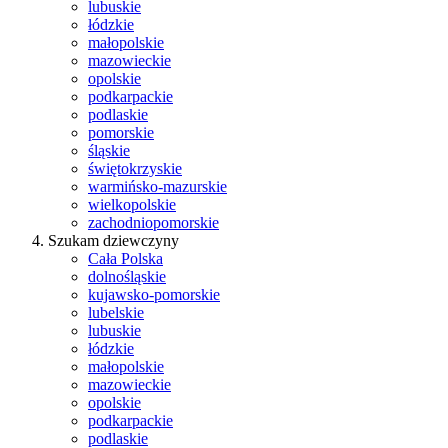
lubuskie
łódzkie
małopolskie
mazowieckie
opolskie
podkarpackie
podlaskie
pomorskie
śląskie
świętokrzyskie
warmińsko-mazurskie
wielkopolskie
zachodniopomorskie
Szukam dziewczyny
Cała Polska
dolnośląskie
kujawsko-pomorskie
lubelskie
lubuskie
łódzkie
małopolskie
mazowieckie
opolskie
podkarpackie
podlaskie