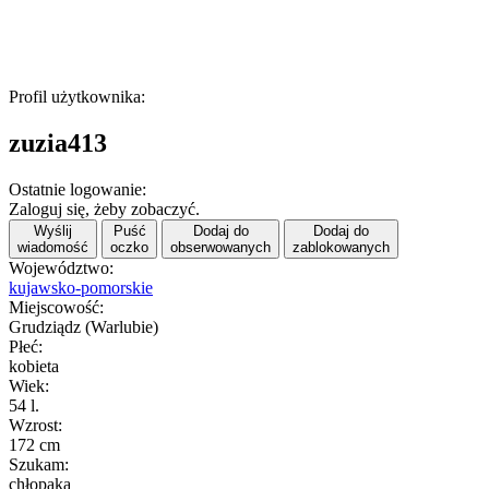
Profil użytkownika:
zuzia413
Ostatnie logowanie:
Zaloguj się, żeby zobaczyć.
Wyślij
Puść
Dodaj do
Dodaj do
wiadomość
oczko
obserwowanych
zablokowanych
Województwo:
kujawsko-pomorskie
Miejscowość:
Grudziądz (Warlubie)
Płeć:
kobieta
Wiek:
54 l.
Wzrost:
172 cm
Szukam:
chłopaka