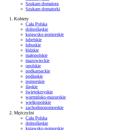
Szukam domatora
Szukam domatorki
Kobiety
Cała Polska
dolnośląskie
kujawsko-pomorskie
lubelskie
lubuskie
łódzkie
małopolskie
mazowieckie
opolskie
podkarpackie
podlaskie
pomorskie
śląskie
świętokrzyskie
warmińsko-mazurskie
wielkopolskie
zachodniopomorskie
Mężczyźni
Cała Polska
dolnośląskie
kujawsko-pomorskie