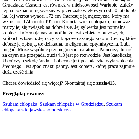
Grudziądz. Czasem jest również w miejscowości Warlubie. Zależy
jej na poznaniu mężczyzny w przedziale wiekowym od 50 lat do 59
lat. Jej wzrost wynosi 172 cm. Interesuje ją mężczyzna, który ma
wzrost od 174 cm do 195 cm. Kobieta szuka chłopaka, ponieważ
marzy jej się związek na dobre i złe. Jej sylwetka jest normalna
kobieca. Informuje nas w profilu, że jest kobietą o brązowych,
krótkich włosach. Jej oczy są brązowo-szarego koloru. Cechy, które
dobrze ją opisują, to: delikatna, inteligentna, optymistyczna. Lubi
biegać. Może wspólnie przebiegniecie maraton... Papierosy, to coś
za czym nie przepada. zuzia413 jest po rozwodzie. Jest katoliczką.
Ukończyła szkołę średnią i obecnie jest posiadaczką wykształcenia
średniego. Jest spod znaku panny. Jest kobietą, której praca zajmuje
dużą część dnia.
Chcesz dowiedzieć się więcej? Skontaktuj się z
zuzia413
.
Przeglądaj również:
Szukam chłopaka
,
Szukam chłopaka w Grudziądzu
,
Szukam
chłopaka z kujawsko-pomorskiego