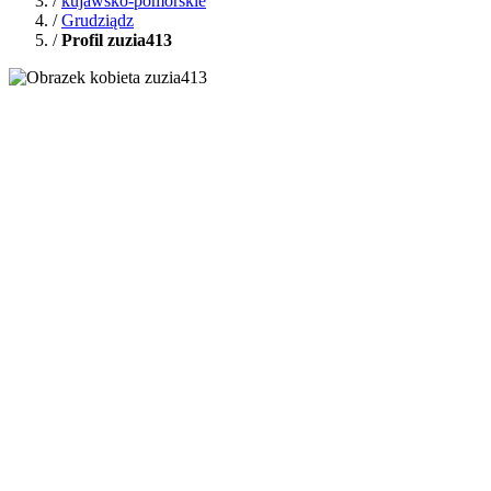
/
kujawsko-pomorskie
/
Grudziądz
/
Profil zuzia413