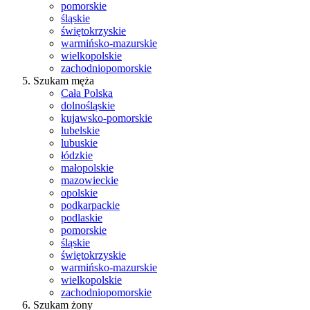
pomorskie
śląskie
świętokrzyskie
warmińsko-mazurskie
wielkopolskie
zachodniopomorskie
Szukam męża
Cała Polska
dolnośląskie
kujawsko-pomorskie
lubelskie
lubuskie
łódzkie
małopolskie
mazowieckie
opolskie
podkarpackie
podlaskie
pomorskie
śląskie
świętokrzyskie
warmińsko-mazurskie
wielkopolskie
zachodniopomorskie
Szukam żony