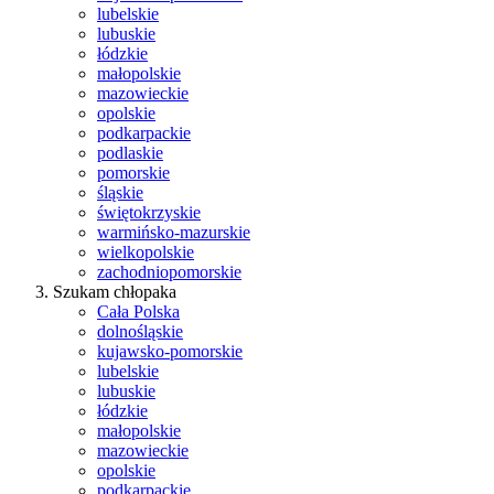
lubelskie
lubuskie
łódzkie
małopolskie
mazowieckie
opolskie
podkarpackie
podlaskie
pomorskie
śląskie
świętokrzyskie
warmińsko-mazurskie
wielkopolskie
zachodniopomorskie
Szukam chłopaka
Cała Polska
dolnośląskie
kujawsko-pomorskie
lubelskie
lubuskie
łódzkie
małopolskie
mazowieckie
opolskie
podkarpackie