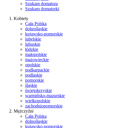
Szukam domatora
Szukam domatorki
Kobiety
Cała Polska
dolnośląskie
kujawsko-pomorskie
lubelskie
lubuskie
łódzkie
małopolskie
mazowieckie
opolskie
podkarpackie
podlaskie
pomorskie
śląskie
świętokrzyskie
warmińsko-mazurskie
wielkopolskie
zachodniopomorskie
Mężczyźni
Cała Polska
dolnośląskie
kujawsko-pomorskie