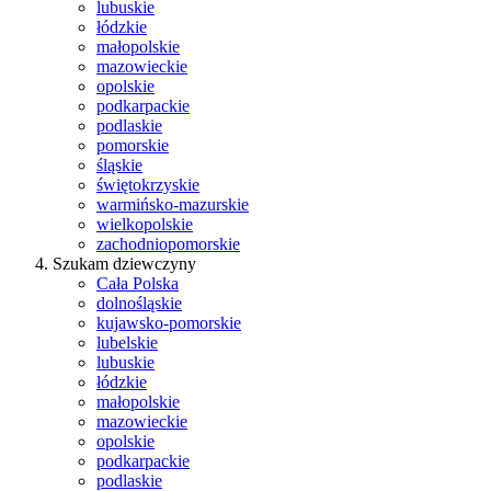
lubuskie
łódzkie
małopolskie
mazowieckie
opolskie
podkarpackie
podlaskie
pomorskie
śląskie
świętokrzyskie
warmińsko-mazurskie
wielkopolskie
zachodniopomorskie
Szukam dziewczyny
Cała Polska
dolnośląskie
kujawsko-pomorskie
lubelskie
lubuskie
łódzkie
małopolskie
mazowieckie
opolskie
podkarpackie
podlaskie