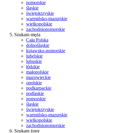
pomorskie
śląskie
świętokrzyskie
warmińsko-mazurskie
wielkopolskie
zachodniopomorskie
Szukam męża
Cała Polska
dolnośląskie
kujawsko-pomorskie
lubelskie
lubuskie
łódzkie
małopolskie
mazowieckie
opolskie
podkarpackie
podlaskie
pomorskie
śląskie
świętokrzyskie
warmińsko-mazurskie
wielkopolskie
zachodniopomorskie
Szukam żony