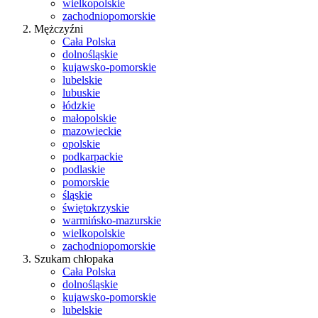
wielkopolskie
zachodniopomorskie
Mężczyźni
Cała Polska
dolnośląskie
kujawsko-pomorskie
lubelskie
lubuskie
łódzkie
małopolskie
mazowieckie
opolskie
podkarpackie
podlaskie
pomorskie
śląskie
świętokrzyskie
warmińsko-mazurskie
wielkopolskie
zachodniopomorskie
Szukam chłopaka
Cała Polska
dolnośląskie
kujawsko-pomorskie
lubelskie