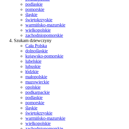
podlaskie
pomorskie
śląskie
świętokrzyskie
warmińsko-mazurskie
wielkopolskie
zachodniopomorskie
Szukam dziewczyny
Cała Polska
dolnośląskie
kujawsko-pomorskie
lubelskie
lubuskie
łódzkie
małopolskie
mazowieckie
opolskie
podkarpackie
podlaskie
pomorskie
śląskie
świętokrzyskie
warmińsko-mazurskie
wielkopolskie
zachodniopomorskie