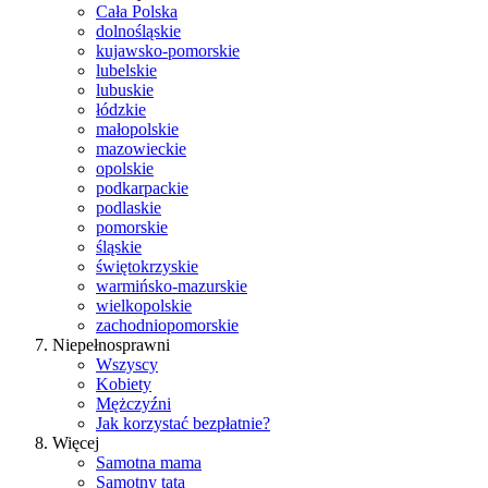
Cała Polska
dolnośląskie
kujawsko-pomorskie
lubelskie
lubuskie
łódzkie
małopolskie
mazowieckie
opolskie
podkarpackie
podlaskie
pomorskie
śląskie
świętokrzyskie
warmińsko-mazurskie
wielkopolskie
zachodniopomorskie
Niepełnosprawni
Wszyscy
Kobiety
Mężczyźni
Jak korzystać bezpłatnie?
Więcej
Samotna mama
Samotny tata