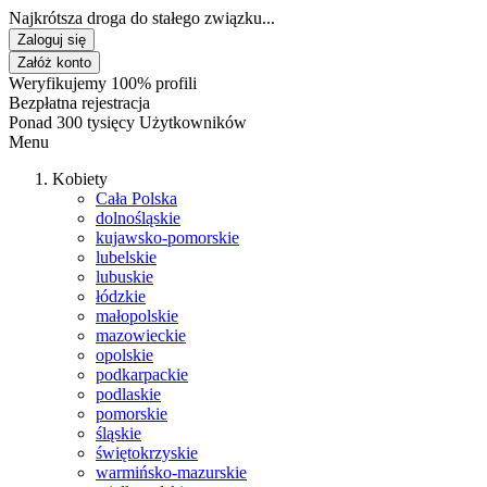
Najkrótsza droga do stałego związku...
Zaloguj się
Załóż konto
Weryfikujemy 100% profili
Bezpłatna rejestracja
Ponad 300 tysięcy Użytkowników
Menu
Kobiety
Cała Polska
dolnośląskie
kujawsko-pomorskie
lubelskie
lubuskie
łódzkie
małopolskie
mazowieckie
opolskie
podkarpackie
podlaskie
pomorskie
śląskie
świętokrzyskie
warmińsko-mazurskie