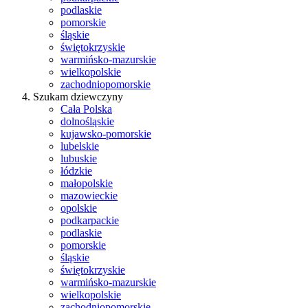
podlaskie
pomorskie
śląskie
świętokrzyskie
warmińsko-mazurskie
wielkopolskie
zachodniopomorskie
Szukam dziewczyny
Cała Polska
dolnośląskie
kujawsko-pomorskie
lubelskie
lubuskie
łódzkie
małopolskie
mazowieckie
opolskie
podkarpackie
podlaskie
pomorskie
śląskie
świętokrzyskie
warmińsko-mazurskie
wielkopolskie
zachodniopomorskie