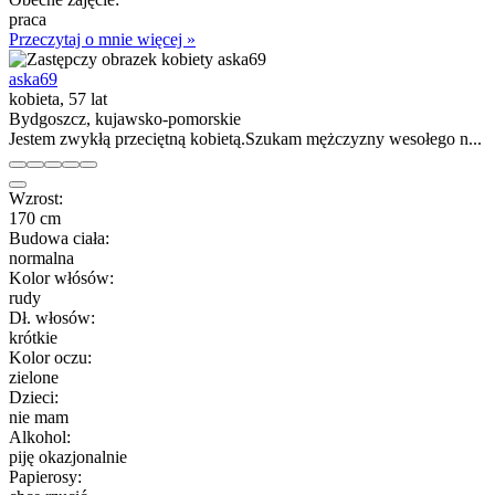
praca
Przeczytaj o mnie więcej »
aska69
kobieta, 57 lat
Bydgoszcz, kujawsko-pomorskie
Jestem zwykłą przeciętną kobietą.Szukam mężczyzny wesołego n...
Wzrost:
170 cm
Budowa ciała:
normalna
Kolor włósów:
rudy
Dł. włosów:
krótkie
Kolor oczu:
zielone
Dzieci:
nie mam
Alkohol:
piję okazjonalnie
Papierosy: