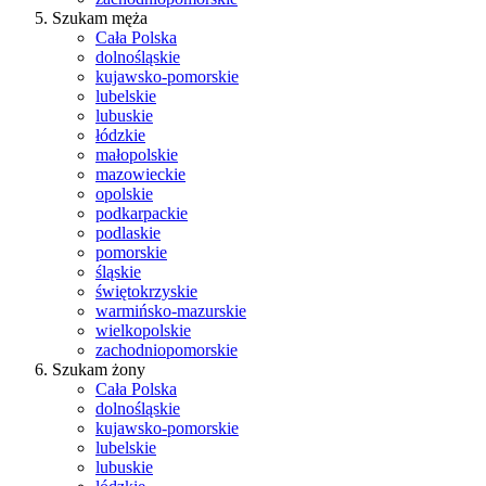
Szukam męża
Cała Polska
dolnośląskie
kujawsko-pomorskie
lubelskie
lubuskie
łódzkie
małopolskie
mazowieckie
opolskie
podkarpackie
podlaskie
pomorskie
śląskie
świętokrzyskie
warmińsko-mazurskie
wielkopolskie
zachodniopomorskie
Szukam żony
Cała Polska
dolnośląskie
kujawsko-pomorskie
lubelskie
lubuskie