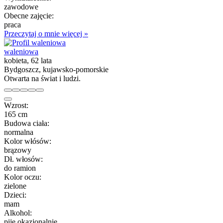
zawodowe
Obecne zajęcie:
praca
Przeczytaj o mnie więcej »
waleniowa
kobieta, 62 lata
Bydgoszcz, kujawsko-pomorskie
Otwarta na świat i ludzi.
Wzrost:
165 cm
Budowa ciała:
normalna
Kolor włósów:
brązowy
Dł. włosów:
do ramion
Kolor oczu:
zielone
Dzieci:
mam
Alkohol:
piję okazjonalnie