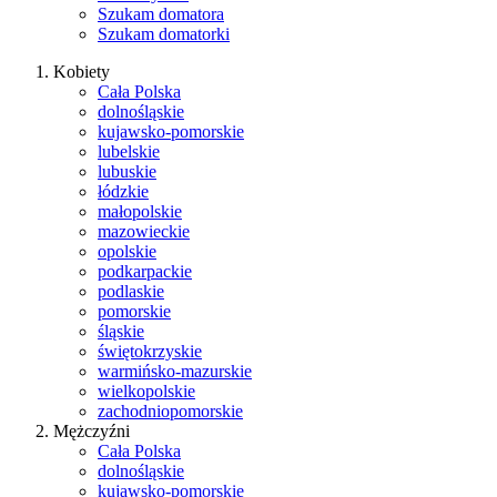
Szukam domatora
Szukam domatorki
Kobiety
Cała Polska
dolnośląskie
kujawsko-pomorskie
lubelskie
lubuskie
łódzkie
małopolskie
mazowieckie
opolskie
podkarpackie
podlaskie
pomorskie
śląskie
świętokrzyskie
warmińsko-mazurskie
wielkopolskie
zachodniopomorskie
Mężczyźni
Cała Polska
dolnośląskie
kujawsko-pomorskie