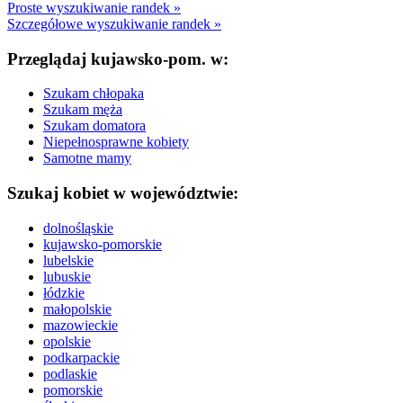
Proste wyszukiwanie randek »
Szczegółowe wyszukiwanie randek »
Przeglądaj kujawsko-pom. w:
Szukam chłopaka
Szukam męża
Szukam domatora
Niepełnosprawne kobiety
Samotne mamy
Szukaj kobiet w województwie:
dolnośląskie
kujawsko-pomorskie
lubelskie
lubuskie
łódzkie
małopolskie
mazowieckie
opolskie
podkarpackie
podlaskie
pomorskie