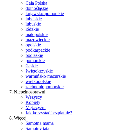
Cała Polska
dolnośląskie
kujawsko-pomorskie
lubelskie
lubuskie
łódzkie
małopolskie
mazowieckie
opolskie
podkarpackie
podlaskie
pomorskie
śląskie
świętokrzyskie
warmińsko-mazurskie
wielkopolskie
zachodniopomorskie
Niepełnosprawni
Wszyscy
Kobiety
Mężczyźni
Jak korzystać bezpłatnie?
Więcej
Samotna mama
Samotny tata