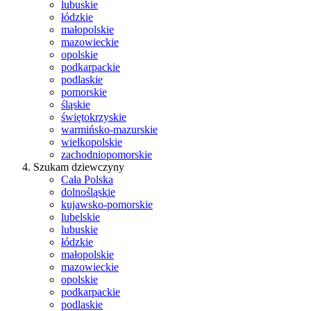
lubuskie
łódzkie
małopolskie
mazowieckie
opolskie
podkarpackie
podlaskie
pomorskie
śląskie
świętokrzyskie
warmińsko-mazurskie
wielkopolskie
zachodniopomorskie
Szukam dziewczyny
Cała Polska
dolnośląskie
kujawsko-pomorskie
lubelskie
lubuskie
łódzkie
małopolskie
mazowieckie
opolskie
podkarpackie
podlaskie