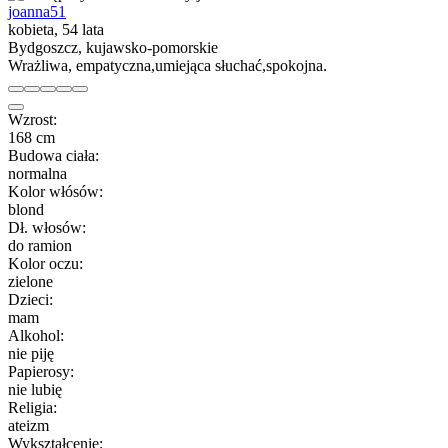
joanna51
kobieta, 54 lata
Bydgoszcz, kujawsko-pomorskie
Wrażliwa, empatyczna,umiejąca słuchać,spokojna.
Wzrost:
168 cm
Budowa ciała:
normalna
Kolor włósów:
blond
Dł. włosów:
do ramion
Kolor oczu:
zielone
Dzieci:
mam
Alkohol:
nie piję
Papierosy:
nie lubię
Religia:
ateizm
Wykształcenie: