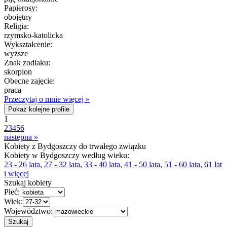
Papierosy:
obojętny
Religia:
rzymsko-katolicka
Wykształcenie:
wyższe
Znak zodiaku:
skorpion
Obecne zajęcie:
praca
Przeczytaj o mnie więcej »
Pokaż kolejne profile
1
2
3
4
5
6
następna »
Kobiety z Bydgoszczy do trwałego związku
Kobiety w Bydgoszczy według wieku:
23 - 26 lata
,
27 - 32 lata
,
33 - 40 lata
,
41 - 50 lata
,
51 - 60 lata
,
61 lat
i więcej
Szukaj kobiety
Płeć:
Wiek:
Województwo: