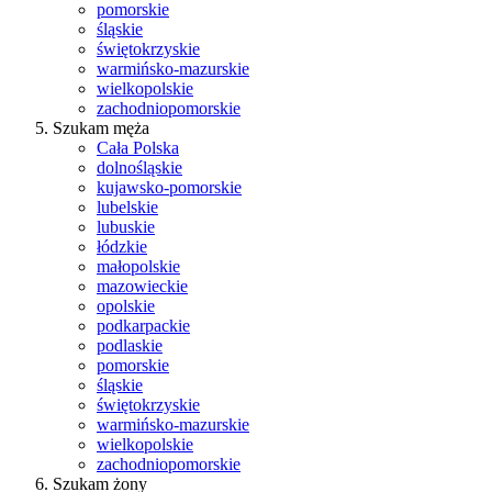
pomorskie
śląskie
świętokrzyskie
warmińsko-mazurskie
wielkopolskie
zachodniopomorskie
Szukam męża
Cała Polska
dolnośląskie
kujawsko-pomorskie
lubelskie
lubuskie
łódzkie
małopolskie
mazowieckie
opolskie
podkarpackie
podlaskie
pomorskie
śląskie
świętokrzyskie
warmińsko-mazurskie
wielkopolskie
zachodniopomorskie
Szukam żony