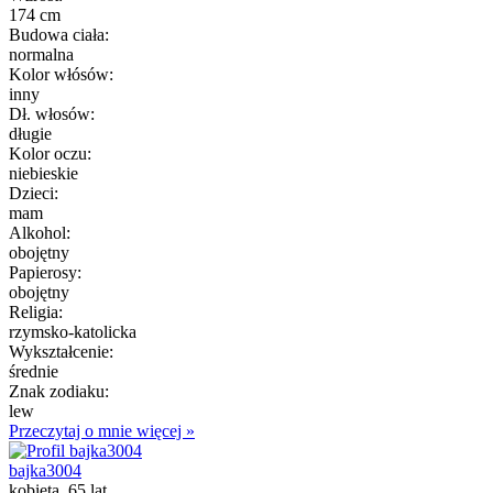
174 cm
Budowa ciała:
normalna
Kolor włósów:
inny
Dł. włosów:
długie
Kolor oczu:
niebieskie
Dzieci:
mam
Alkohol:
obojętny
Papierosy:
obojętny
Religia:
rzymsko-katolicka
Wykształcenie:
średnie
Znak zodiaku:
lew
Przeczytaj o mnie więcej »
bajka3004
kobieta, 65 lat