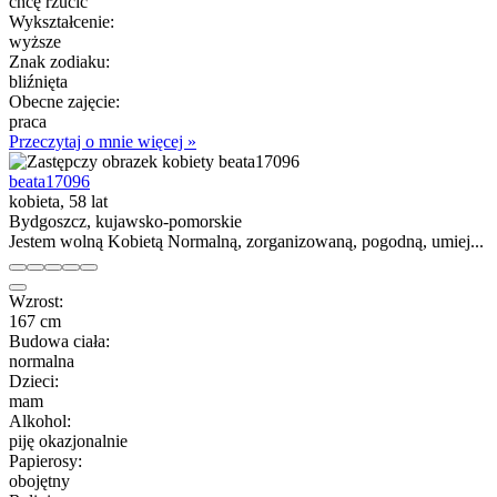
chcę rzucić
Wykształcenie:
wyższe
Znak zodiaku:
bliźnięta
Obecne zajęcie:
praca
Przeczytaj o mnie więcej »
beata17096
kobieta, 58 lat
Bydgoszcz, kujawsko-pomorskie
Jestem wolną Kobietą Normalną, zorganizowaną, pogodną, umiej...
Wzrost:
167 cm
Budowa ciała:
normalna
Dzieci:
mam
Alkohol:
piję okazjonalnie
Papierosy:
obojętny