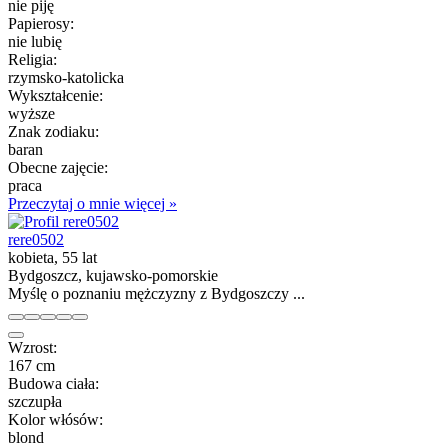
nie piję
Papierosy:
nie lubię
Religia:
rzymsko-katolicka
Wykształcenie:
wyższe
Znak zodiaku:
baran
Obecne zajęcie:
praca
Przeczytaj o mnie więcej »
rere0502
kobieta, 55 lat
Bydgoszcz, kujawsko-pomorskie
Myślę o poznaniu mężczyzny z Bydgoszczy ...
Wzrost:
167 cm
Budowa ciała:
szczupła
Kolor włósów:
blond