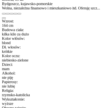
Bydgoszcz, kujawsko-pomorskie
Wolna, niezależna finansowo i mieszkaniowo itd. Oferuję szcz...
Wzrost:
164 cm
Budowa ciała:
kilka kilo za dużo
Kolor włósów:
blond
Dł. włosów:
krótkie
Kolor oczu:
niebiesko-zielone
Dzieci:
mam
Alkohol:
nie piję
Papierosy:
nie lubię
Religia:
rzymsko-katolicka
Wykształcenie:
wyższe
Obecne zajęcie: