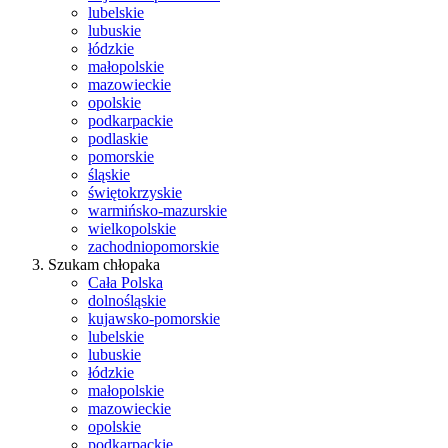
lubelskie
lubuskie
łódzkie
małopolskie
mazowieckie
opolskie
podkarpackie
podlaskie
pomorskie
śląskie
świętokrzyskie
warmińsko-mazurskie
wielkopolskie
zachodniopomorskie
Szukam chłopaka
Cała Polska
dolnośląskie
kujawsko-pomorskie
lubelskie
lubuskie
łódzkie
małopolskie
mazowieckie
opolskie
podkarpackie