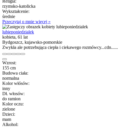
Religia:
rzymsko-katolicka
Wykształcenie:
średnie
Przeczytaj o mnie więcej »
lubieponiedzialek
kobieta, 61 lat
Bydgoszcz, kujawsko-pomorskie
Zwykła ale potrzebująca ciepła i ciekawego rozmówcy...cdn......
Wzrost:
155 cm
Budowa ciała:
normalna
Kolor włósów:
inny
Dł. włosów:
do ramion
Kolor oczu:
zielone
Dzieci:
mam
Alkohol: