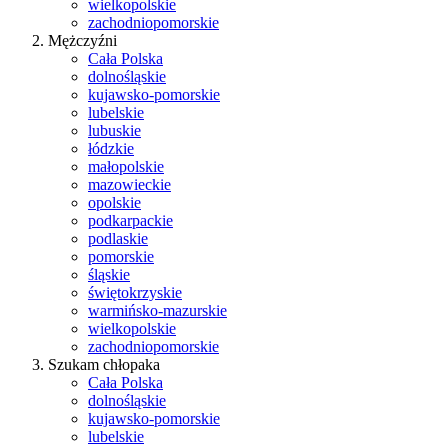
wielkopolskie
zachodniopomorskie
Mężczyźni
Cała Polska
dolnośląskie
kujawsko-pomorskie
lubelskie
lubuskie
łódzkie
małopolskie
mazowieckie
opolskie
podkarpackie
podlaskie
pomorskie
śląskie
świętokrzyskie
warmińsko-mazurskie
wielkopolskie
zachodniopomorskie
Szukam chłopaka
Cała Polska
dolnośląskie
kujawsko-pomorskie
lubelskie