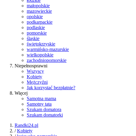
łódzkie
małopolskie
mazowieckie
opolskie
podkarpackie
podlaskie
pomorskie
śląskie
świętokrzyskie
warmińsko-mazurskie
wielkopolskie
zachodniopomorskie
Niepełnosprawni
Wszyscy
Kobiety
Mężczyźni
Jak korzystać bezpłatnie?
Więcej
Samotna mama
Samotny tata
Szukam domatora
Szukam domatorki
Randki24.pl
/
Kobiety