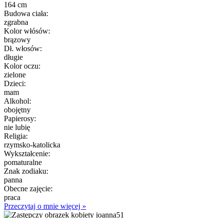
164 cm
Budowa ciała:
zgrabna
Kolor włósów:
brązowy
Dł. włosów:
długie
Kolor oczu:
zielone
Dzieci:
mam
Alkohol:
obojętny
Papierosy:
nie lubię
Religia:
rzymsko-katolicka
Wykształcenie:
pomaturalne
Znak zodiaku:
panna
Obecne zajęcie:
praca
Przeczytaj o mnie więcej »