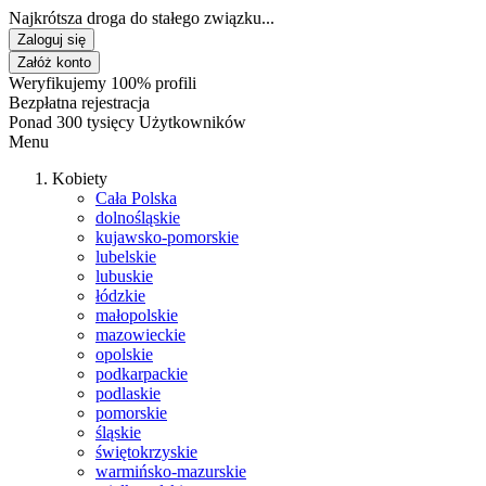
Najkrótsza droga do stałego związku...
Zaloguj się
Załóż konto
Weryfikujemy 100% profili
Bezpłatna rejestracja
Ponad 300 tysięcy Użytkowników
Menu
Kobiety
Cała Polska
dolnośląskie
kujawsko-pomorskie
lubelskie
lubuskie
łódzkie
małopolskie
mazowieckie
opolskie
podkarpackie
podlaskie
pomorskie
śląskie
świętokrzyskie
warmińsko-mazurskie