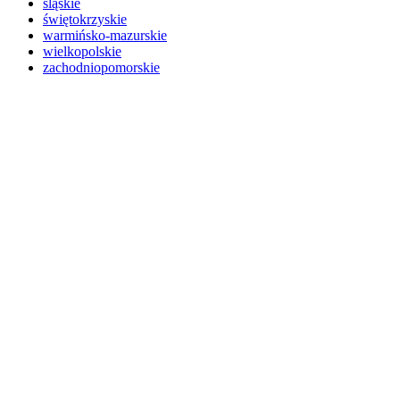
śląskie
świętokrzyskie
warmińsko-mazurskie
wielkopolskie
zachodniopomorskie