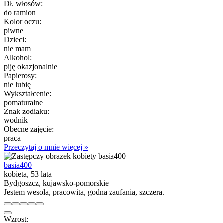
Dł. włosów:
do ramion
Kolor oczu:
piwne
Dzieci:
nie mam
Alkohol:
piję okazjonalnie
Papierosy:
nie lubię
Wykształcenie:
pomaturalne
Znak zodiaku:
wodnik
Obecne zajęcie:
praca
Przeczytaj o mnie więcej »
basia400
kobieta, 53 lata
Bydgoszcz, kujawsko-pomorskie
Jestem wesoła, pracowita, godna zaufania, szczera.
Wzrost: