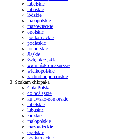
lubelskie
lubuskie
łódzkie
małopolskie
mazowieckie
opolskie
podkarpackie
podlaskie
pomorskie
śląskie
świętokrzyskie
warmińsko-mazurskie
wielkopolskie
zachodniopomorskie
Szukam chłopaka
Cała Polska
dolnośląskie
kujawsko-pomorskie
lubelskie
lubuskie
łódzkie
małopolskie
mazowieckie
opolskie
podkarpackie