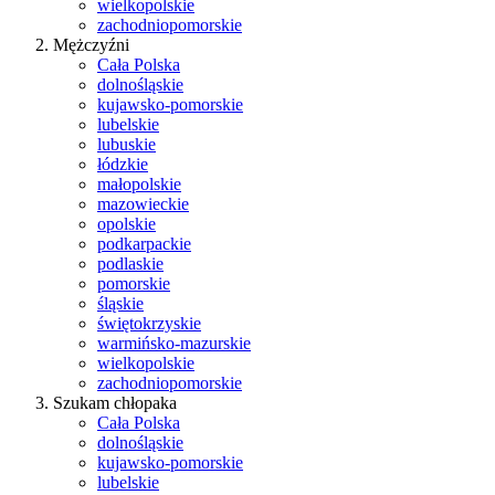
wielkopolskie
zachodniopomorskie
Mężczyźni
Cała Polska
dolnośląskie
kujawsko-pomorskie
lubelskie
lubuskie
łódzkie
małopolskie
mazowieckie
opolskie
podkarpackie
podlaskie
pomorskie
śląskie
świętokrzyskie
warmińsko-mazurskie
wielkopolskie
zachodniopomorskie
Szukam chłopaka
Cała Polska
dolnośląskie
kujawsko-pomorskie
lubelskie