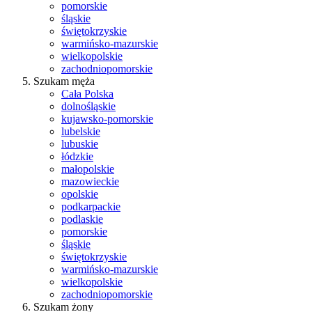
pomorskie
śląskie
świętokrzyskie
warmińsko-mazurskie
wielkopolskie
zachodniopomorskie
Szukam męża
Cała Polska
dolnośląskie
kujawsko-pomorskie
lubelskie
lubuskie
łódzkie
małopolskie
mazowieckie
opolskie
podkarpackie
podlaskie
pomorskie
śląskie
świętokrzyskie
warmińsko-mazurskie
wielkopolskie
zachodniopomorskie
Szukam żony