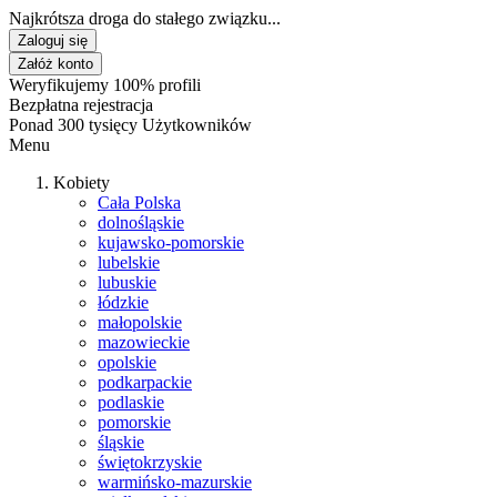
Najkrótsza droga do stałego związku...
Zaloguj się
Załóż konto
Weryfikujemy 100% profili
Bezpłatna rejestracja
Ponad 300 tysięcy Użytkowników
Menu
Kobiety
Cała Polska
dolnośląskie
kujawsko-pomorskie
lubelskie
lubuskie
łódzkie
małopolskie
mazowieckie
opolskie
podkarpackie
podlaskie
pomorskie
śląskie
świętokrzyskie
warmińsko-mazurskie