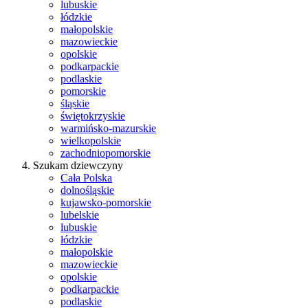
lubuskie
łódzkie
małopolskie
mazowieckie
opolskie
podkarpackie
podlaskie
pomorskie
śląskie
świętokrzyskie
warmińsko-mazurskie
wielkopolskie
zachodniopomorskie
Szukam dziewczyny
Cała Polska
dolnośląskie
kujawsko-pomorskie
lubelskie
lubuskie
łódzkie
małopolskie
mazowieckie
opolskie
podkarpackie
podlaskie