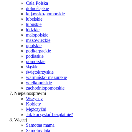
Cała Polska
dolnośląskie
kujawsko-pomorskie
lubelskie
lubuskie
łódzkie
małopolskie
mazowieckie
opolskie
podkarpackie
podlaskie
pomorskie
śląskie
świętokrzyskie
warmińsko-mazurskie
wielkopolskie
zachodniopomorskie
Niepełnosprawni
Wszyscy
Kobiety
Mężczyźni
Jak korzystać bezpłatnie?
Więcej
Samotna mama
Samotny tata