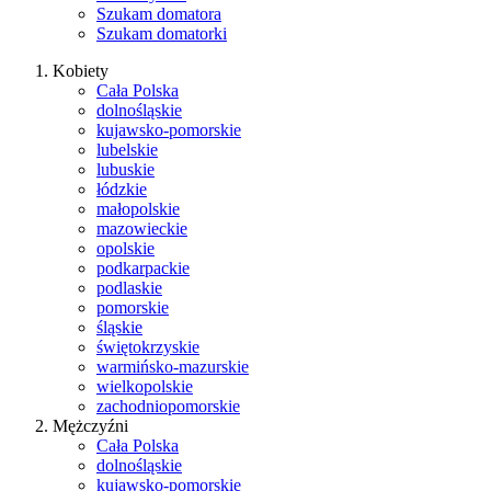
Szukam domatora
Szukam domatorki
Kobiety
Cała Polska
dolnośląskie
kujawsko-pomorskie
lubelskie
lubuskie
łódzkie
małopolskie
mazowieckie
opolskie
podkarpackie
podlaskie
pomorskie
śląskie
świętokrzyskie
warmińsko-mazurskie
wielkopolskie
zachodniopomorskie
Mężczyźni
Cała Polska
dolnośląskie
kujawsko-pomorskie