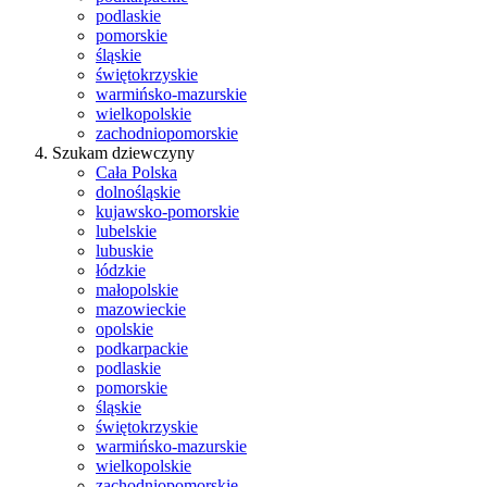
podlaskie
pomorskie
śląskie
świętokrzyskie
warmińsko-mazurskie
wielkopolskie
zachodniopomorskie
Szukam dziewczyny
Cała Polska
dolnośląskie
kujawsko-pomorskie
lubelskie
lubuskie
łódzkie
małopolskie
mazowieckie
opolskie
podkarpackie
podlaskie
pomorskie
śląskie
świętokrzyskie
warmińsko-mazurskie
wielkopolskie
zachodniopomorskie