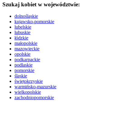
Szukaj kobiet w województwie:
dolnośląskie
kujawsko-pomorskie
lubelskie
lubuskie
łódzkie
małopolskie
mazowieckie
opolskie
podkarpackie
podlaskie
pomorskie
śląskie
świętokrzyskie
warmińsko-mazurskie
wielkopolskie
zachodniopomorskie