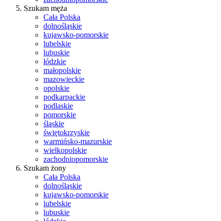
Szukam męża
Cała Polska
dolnośląskie
kujawsko-pomorskie
lubelskie
lubuskie
łódzkie
małopolskie
mazowieckie
opolskie
podkarpackie
podlaskie
pomorskie
śląskie
świętokrzyskie
warmińsko-mazurskie
wielkopolskie
zachodniopomorskie
Szukam żony
Cała Polska
dolnośląskie
kujawsko-pomorskie
lubelskie
lubuskie