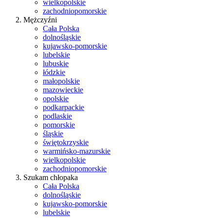
wielkopolskie
zachodniopomorskie
Mężczyźni
Cała Polska
dolnośląskie
kujawsko-pomorskie
lubelskie
lubuskie
łódzkie
małopolskie
mazowieckie
opolskie
podkarpackie
podlaskie
pomorskie
śląskie
świętokrzyskie
warmińsko-mazurskie
wielkopolskie
zachodniopomorskie
Szukam chłopaka
Cała Polska
dolnośląskie
kujawsko-pomorskie
lubelskie