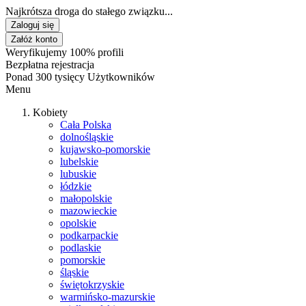
Najkrótsza droga do stałego związku...
Zaloguj się
Załóż konto
Weryfikujemy 100% profili
Bezpłatna rejestracja
Ponad 300 tysięcy Użytkowników
Menu
Kobiety
Cała Polska
dolnośląskie
kujawsko-pomorskie
lubelskie
lubuskie
łódzkie
małopolskie
mazowieckie
opolskie
podkarpackie
podlaskie
pomorskie
śląskie
świętokrzyskie
warmińsko-mazurskie