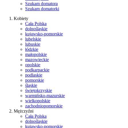
Szukam domatora
Szukam domatorki
Kobiety
Cała Polska
dolnośląskie
kujawsko-pomorskie
lubelskie
lubuskie
łódzkie
małopolskie
mazowieckie
opolskie
podkarpackie
podlaskie
pomorskie
śląskie
świętokrzyskie
warmińsko-mazurskie
wielkopolskie
zachodniopomorskie
Mężczyźni
Cała Polska
dolnośląskie
kujawsko-pomorskie