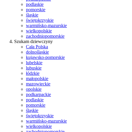
podlaskie
pomorskie
śląskie
świętokrzyskie
warmińsko-mazurskie
wielkopolskie
zachodniopomorskie
Szukam dziewczyny
Cała Polska
dolnośląskie
kujawsko-pomorskie
lubelskie
lubuskie
łódzkie
małopolskie
mazowieckie
opolskie
podkarpackie
podlaskie
pomorskie
śląskie
świętokrzyskie
warmińsko-mazurskie
wielkopolskie
zachodniopomorskie