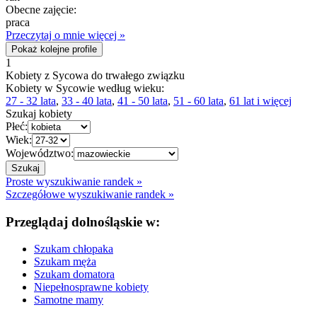
Obecne zajęcie:
praca
Przeczytaj o mnie więcej »
Pokaż kolejne profile
1
Kobiety z Sycowa do trwałego związku
Kobiety w Sycowie według wieku:
27 - 32 lata
,
33 - 40 lata
,
41 - 50 lata
,
51 - 60 lata
,
61 lat i więcej
Szukaj kobiety
Płeć:
Wiek:
Województwo:
Proste wyszukiwanie randek »
Szczegółowe wyszukiwanie randek »
Przeglądaj dolnośląskie w:
Szukam chłopaka
Szukam męża
Szukam domatora
Niepełnosprawne kobiety
Samotne mamy