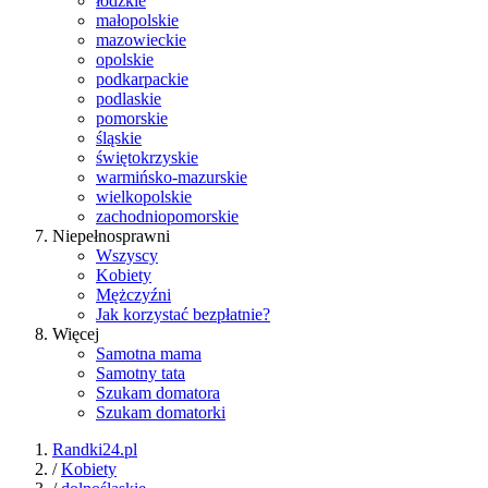
łódzkie
małopolskie
mazowieckie
opolskie
podkarpackie
podlaskie
pomorskie
śląskie
świętokrzyskie
warmińsko-mazurskie
wielkopolskie
zachodniopomorskie
Niepełnosprawni
Wszyscy
Kobiety
Mężczyźni
Jak korzystać bezpłatnie?
Więcej
Samotna mama
Samotny tata
Szukam domatora
Szukam domatorki
Randki24.pl
/
Kobiety