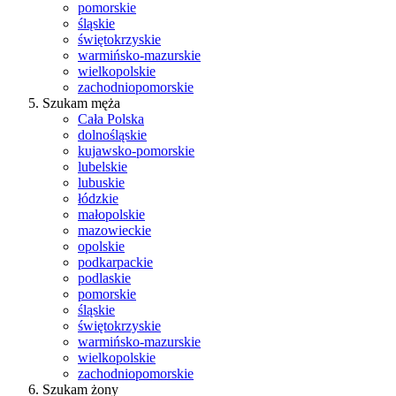
pomorskie
śląskie
świętokrzyskie
warmińsko-mazurskie
wielkopolskie
zachodniopomorskie
Szukam męża
Cała Polska
dolnośląskie
kujawsko-pomorskie
lubelskie
lubuskie
łódzkie
małopolskie
mazowieckie
opolskie
podkarpackie
podlaskie
pomorskie
śląskie
świętokrzyskie
warmińsko-mazurskie
wielkopolskie
zachodniopomorskie
Szukam żony