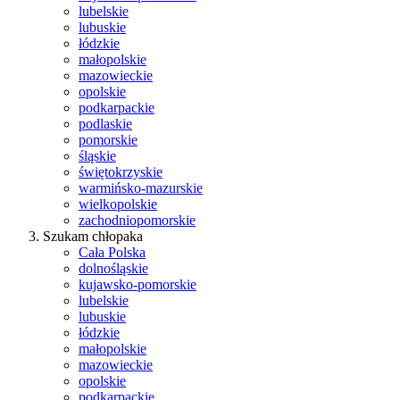
lubelskie
lubuskie
łódzkie
małopolskie
mazowieckie
opolskie
podkarpackie
podlaskie
pomorskie
śląskie
świętokrzyskie
warmińsko-mazurskie
wielkopolskie
zachodniopomorskie
Szukam chłopaka
Cała Polska
dolnośląskie
kujawsko-pomorskie
lubelskie
lubuskie
łódzkie
małopolskie
mazowieckie
opolskie
podkarpackie