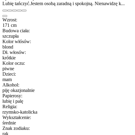
Lubię tańczyć.Jestem osobą zaradną i spokojną. Nienawidzę k...
Wzrost:
171 cm
Budowa ciała:
szczupła
Kolor włósów:
blond
Dł. włosów:
krótkie
Kolor oczu:
piwne
Dzieci:
mam
Alkohol:
piję okazjonalnie
Papierosy:
lubię i palę
Religia:
rzymsko-katolicka
Wykształcenie:
średnie
Znak zodiaku:
rak