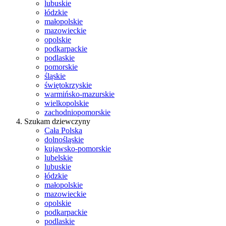
lubuskie
łódzkie
małopolskie
mazowieckie
opolskie
podkarpackie
podlaskie
pomorskie
śląskie
świętokrzyskie
warmińsko-mazurskie
wielkopolskie
zachodniopomorskie
Szukam dziewczyny
Cała Polska
dolnośląskie
kujawsko-pomorskie
lubelskie
lubuskie
łódzkie
małopolskie
mazowieckie
opolskie
podkarpackie
podlaskie