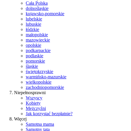
Cała Polska
dolnośląskie
kujawsko-pomorskie
lubelskie
lubuskie
łódzkie
małopolskie
mazowieckie
opolskie
podkarpackie
podlaskie
pomorskie
śląskie
świętokrzyskie
warmińsko-mazurskie
wielkopolskie
zachodniopomorskie
Niepełnosprawni
Wszyscy
Kobiety
Mężczyźni
Jak korzystać bezpłatnie?
Więcej
Samotna mama
Samotny tata