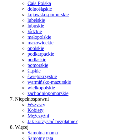
Cała Polska
dolnośląskie
kujawsko-pomorskie
lubelskie
lubuskie
łódzkie
małopolskie
mazowieckie
opolskie
podkarpackie
podlaskie
pomorskie
śląskie
świętokrzyskie
warmińsko-mazurskie
wielkopolskie
zachodniopomorskie
Niepełnosprawni
Wszyscy
Kobiety
Mężczyźni
Jak korzystać bezpłatnie?
Więcej
Samotna mama
Samotny tata