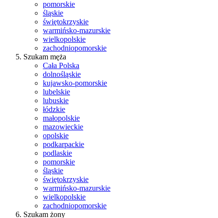
pomorskie
śląskie
świętokrzyskie
warmińsko-mazurskie
wielkopolskie
zachodniopomorskie
Szukam męża
Cała Polska
dolnośląskie
kujawsko-pomorskie
lubelskie
lubuskie
łódzkie
małopolskie
mazowieckie
opolskie
podkarpackie
podlaskie
pomorskie
śląskie
świętokrzyskie
warmińsko-mazurskie
wielkopolskie
zachodniopomorskie
Szukam żony