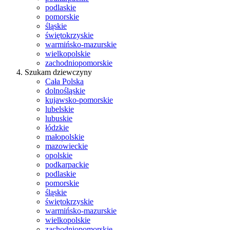
podlaskie
pomorskie
śląskie
świętokrzyskie
warmińsko-mazurskie
wielkopolskie
zachodniopomorskie
Szukam dziewczyny
Cała Polska
dolnośląskie
kujawsko-pomorskie
lubelskie
lubuskie
łódzkie
małopolskie
mazowieckie
opolskie
podkarpackie
podlaskie
pomorskie
śląskie
świętokrzyskie
warmińsko-mazurskie
wielkopolskie
zachodniopomorskie