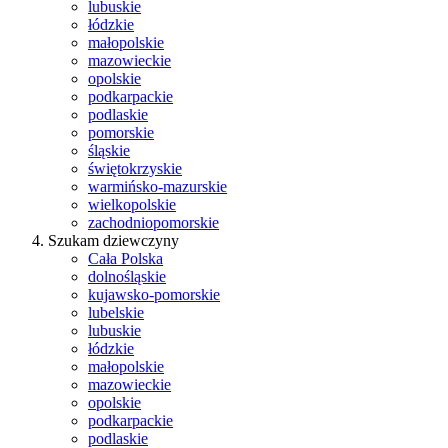
lubuskie
łódzkie
małopolskie
mazowieckie
opolskie
podkarpackie
podlaskie
pomorskie
śląskie
świętokrzyskie
warmińsko-mazurskie
wielkopolskie
zachodniopomorskie
Szukam dziewczyny
Cała Polska
dolnośląskie
kujawsko-pomorskie
lubelskie
lubuskie
łódzkie
małopolskie
mazowieckie
opolskie
podkarpackie
podlaskie