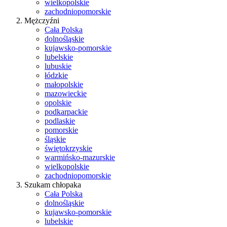
wielkopolskie
zachodniopomorskie
Mężczyźni
Cała Polska
dolnośląskie
kujawsko-pomorskie
lubelskie
lubuskie
łódzkie
małopolskie
mazowieckie
opolskie
podkarpackie
podlaskie
pomorskie
śląskie
świętokrzyskie
warmińsko-mazurskie
wielkopolskie
zachodniopomorskie
Szukam chłopaka
Cała Polska
dolnośląskie
kujawsko-pomorskie
lubelskie