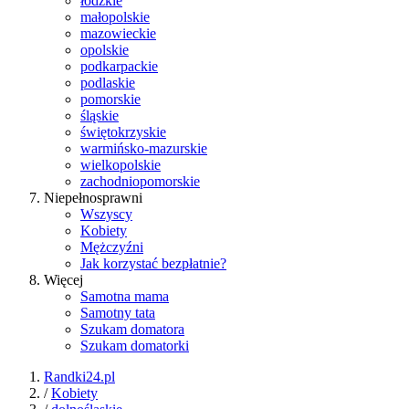
łódzkie
małopolskie
mazowieckie
opolskie
podkarpackie
podlaskie
pomorskie
śląskie
świętokrzyskie
warmińsko-mazurskie
wielkopolskie
zachodniopomorskie
Niepełnosprawni
Wszyscy
Kobiety
Mężczyźni
Jak korzystać bezpłatnie?
Więcej
Samotna mama
Samotny tata
Szukam domatora
Szukam domatorki
Randki24.pl
/
Kobiety