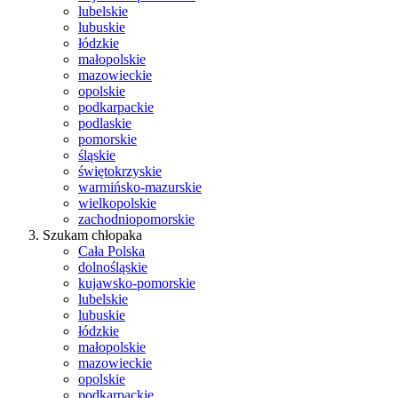
lubelskie
lubuskie
łódzkie
małopolskie
mazowieckie
opolskie
podkarpackie
podlaskie
pomorskie
śląskie
świętokrzyskie
warmińsko-mazurskie
wielkopolskie
zachodniopomorskie
Szukam chłopaka
Cała Polska
dolnośląskie
kujawsko-pomorskie
lubelskie
lubuskie
łódzkie
małopolskie
mazowieckie
opolskie
podkarpackie