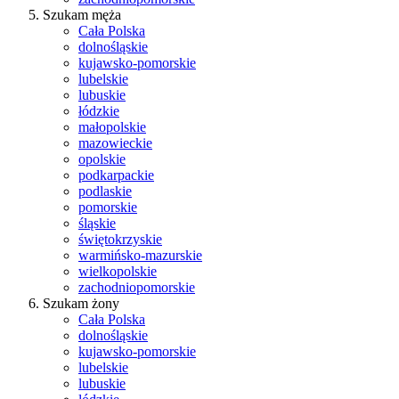
Szukam męża
Cała Polska
dolnośląskie
kujawsko-pomorskie
lubelskie
lubuskie
łódzkie
małopolskie
mazowieckie
opolskie
podkarpackie
podlaskie
pomorskie
śląskie
świętokrzyskie
warmińsko-mazurskie
wielkopolskie
zachodniopomorskie
Szukam żony
Cała Polska
dolnośląskie
kujawsko-pomorskie
lubelskie
lubuskie