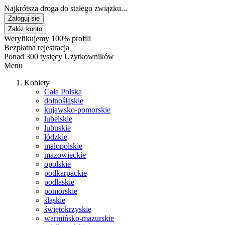
Najkrótsza droga do stałego związku...
Zaloguj się
Załóż konto
Weryfikujemy 100% profili
Bezpłatna rejestracja
Ponad 300 tysięcy Użytkowników
Menu
Kobiety
Cała Polska
dolnośląskie
kujawsko-pomorskie
lubelskie
lubuskie
łódzkie
małopolskie
mazowieckie
opolskie
podkarpackie
podlaskie
pomorskie
śląskie
świętokrzyskie
warmińsko-mazurskie