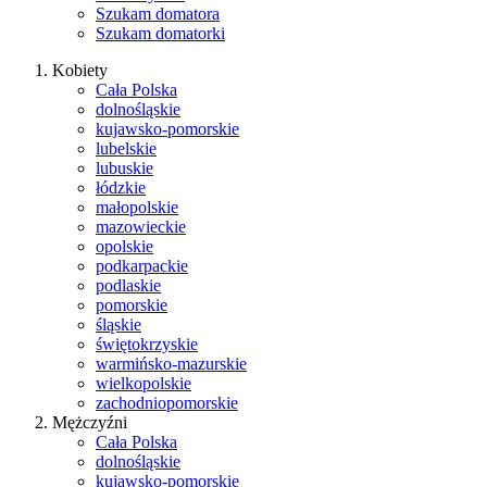
Szukam domatora
Szukam domatorki
Kobiety
Cała Polska
dolnośląskie
kujawsko-pomorskie
lubelskie
lubuskie
łódzkie
małopolskie
mazowieckie
opolskie
podkarpackie
podlaskie
pomorskie
śląskie
świętokrzyskie
warmińsko-mazurskie
wielkopolskie
zachodniopomorskie
Mężczyźni
Cała Polska
dolnośląskie
kujawsko-pomorskie